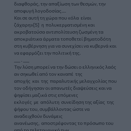
διαφθοράς, την απαξίωση των θεσμών, την
αποφυγή λογοδοσίας….
Και σε αυτή τη χώρα που «όλα είναι
ζάχαρη»[5] η πολυκερματισμένη και
ακροβατούσα αντιπολίτευση ζωσμένη τα
αποκριάτικα άρματα τοποθετεί βηματοδότη
στη κυβέρνηση για να συνεχίσει να κυβερνά και
να εφαρμόζει την πολιτική της.
___ . ___
Την λύση μπορεί να την δώσει ο ελληνικός λαός
αν σηκωθεί από τον καναπέ της
αποχής και της παραλυτικής μελαγχολίας που
τον οδήγησαν οι απανωτές διαψεύσεις και να
ψηφίσει μαζικά στις επόμενες
εκλογές με απόλυτη συνείδηση της αξίας της
ψήφου του, συμβάλλοντας ώστε να
αναδειχθούν δυνάμεις
ανανέωσης, αποστρέφοντας το πρόσωπο του
από το τελετουργικό των