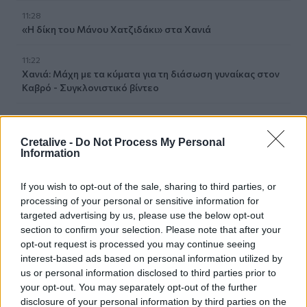
11:28
«Η δίκη του Μάνου Χατζιδάκι» στα Χανιά
11:22
Χανιά: Μάχη με τα κύματα για τη διάσωση γυναίκας στον
Καβρό - Συγκλονιστικό βίντεο
11:19
Το μεγάλο στοίχημα του ΠΑΣΟΚ στην Κρήτη με την
Cretalive -
Do Not Process My Personal
εκδήλωση για την 3η του Σεπτέμβρη!
Information
11:13
If you wish to opt-out of the sale, sharing to third parties, or
Φωτιά στον Κουβαρά Αττικής: Κάηκε εργοστάσιο -
processing of your personal or sensitive information for
Μήνυμα του 112 για εκκένωση του Αγίου Στυλιανού
targeted advertising by us, please use the below opt-out
(vid+photos)
section to confirm your selection. Please note that after your
opt-out request is processed you may continue seeing
11:03
interest-based ads based on personal information utilized by
Φωτιά στο Ρέθυμνο: Ξεκινούν οι αιτήσεις για
us or personal information disclosed to third parties prior to
αποζημιώσεις στους πυρόπληκτους - Τα ποσά και τα
your opt-out. You may separately opt-out of the further
δικαιολογητικά
disclosure of your personal information by third parties on the