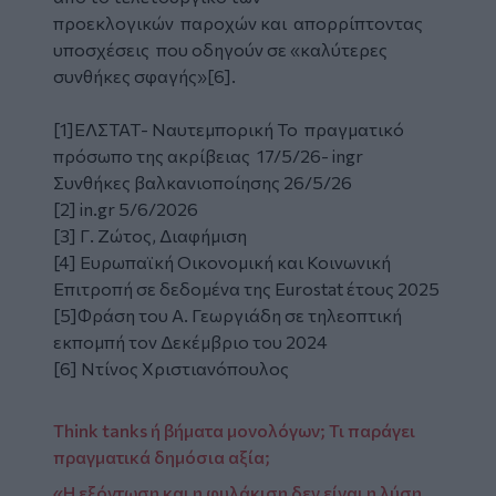
προεκλογικών παροχών
και απορρίπτοντας
υποσχέσεις που οδηγούν σε «καλύτερες
συνθήκες σφαγής»[6].
[1]ΕΛΣΤΑΤ- Ναυτεμπορική Το πραγματικό
πρόσωπο της ακρίβειας 17/5/26- ingr
Συνθήκες βαλκανιοποίησης 26/5/26
[2] in.gr 5/6/2026
[3] Γ. Ζώτος, Διαφήμιση
[4] Ευρωπαϊκή Οικονομική και Κοινωνική
Επιτροπή σε δεδομένα της Eurostat έτους 2025
[5]Φράση του Α. Γεωργιάδη σε τηλεοπτική
εκπομπή τον Δεκέμβριο του 2024
[6] Ντίνος Χριστιανόπουλος
Think tanks ή βήματα μονολόγων; Τι παράγει
πραγματικά δημόσια αξία;
«Η εξόντωση και η φυλάκιση δεν είναι η λύση