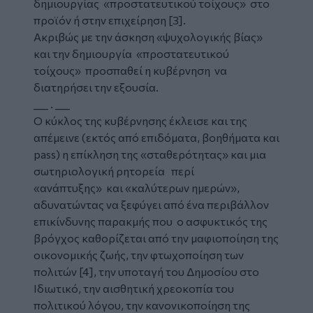
δημιουργίας «προστατευτικού τοίχους» στο
προϊόν ή στην επιχείρηση [3].
Ακριβώς με την άσκηση «ψυχολογικής βίας»
και την δημιουργία «προστατευτικού
τοίχους» προσπαθεί η κυβέρνηση να
διατηρήσει την εξουσία.
___ . ___
Ο κύκλος της κυβέρνησης έκλεισε και της
απέμεινε (εκτός από επιδόματα, βοηθήματα και
pass) η επίκληση της «σταθερότητας» και μια
σωτηριολογική ρητορεία περί
«ανάπτυξης» και «καλύτερων ημερών»,
αδυνατώντας να ξεφύγει από ένα περιβάλλον
επικίνδυνης παρακμής που ο ασφυκτικός της
βρόγχος καθορίζεται από την μαφιοποίηση της
οικονομικής ζωής, την φτωχοποίηση των
πολιτών [4], την υποταγή του Δημοσίου στο
Ιδιωτικό, την αισθητική χρεοκοπία του
πολιτικού λόγου, την κανονικοποίηση της