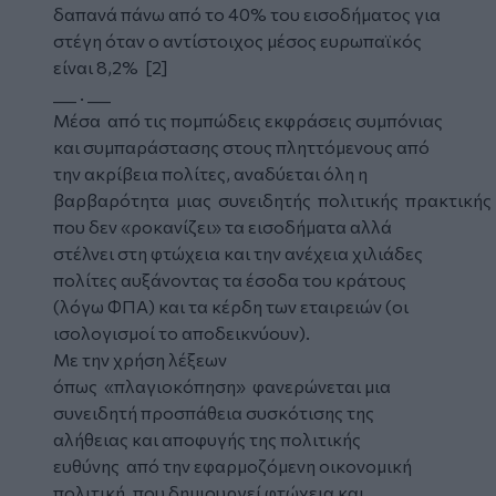
δαπανά πάνω από το 40% του εισοδήματος για
στέγη όταν ο αντίστοιχος μέσος ευρωπαϊκός
είναι 8,2% [2]
___ . ___
Μέσα από τις πομπώδεις εκφράσεις συμπόνιας
και συμπαράστασης στους πληττόμενους από
την ακρίβεια πολίτες, αναδύεται όλη η
βαρβαρότητα μιας συνειδητής πολιτικής πρακτικής
που δεν «ροκανίζει» τα εισοδήματα αλλά
στέλνει στη φτώχεια και την ανέχεια χιλιάδες
πολίτες αυξάνοντας τα έσοδα του κράτους
(λόγω ΦΠΑ) και τα κέρδη των εταιρειών (οι
ισολογισμοί το αποδεικνύουν).
Με την χρήση λέξεων
όπως «πλαγιοκόπηση» φανερώνεται μια
συνειδητή προσπάθεια συσκότισης της
αλήθειας και αποφυγής της πολιτικής
ευθύνης από την εφαρμοζόμενη οικονομική
πολιτική, που δημιουργεί φτώχεια και