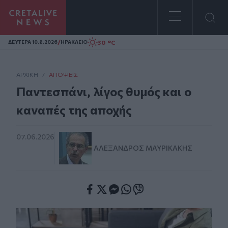
Homepage
/
30 °C
ΔΕΥΤΕΡΑ 10.8.2026
ΗΡΑΚΛΕΙΟ
ΑΡΧΙΚΗ
/
ΑΠΌΨΕΙΣ
Παντεσπάνι, λίγος θυμός και ο
καναπές της αποχής
07.06.2026
ΑΛΈΞΑΝΔΡΟΣ ΜΑΥΡΙΚΆΚΗΣ
Facebook
Twitter
Messenger
Whatsapp
Viber