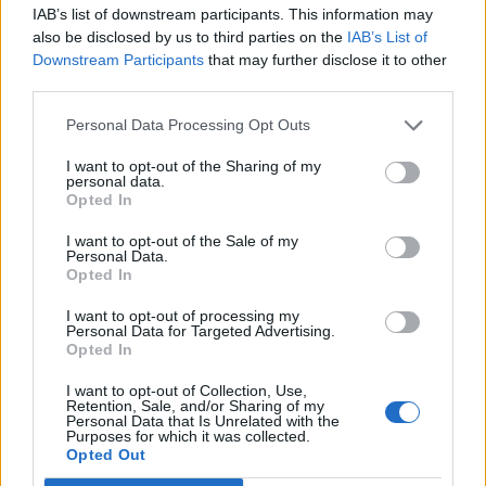
IAB’s list of downstream participants. This information may
10:59
also be disclosed by us to third parties on the
IAB’s List of
Σπυριδάκη: "Τουρισμός για Όλους" από τον Αύγουστο
Downstream Participants
that may further disclose it to other
third parties.
10:58
Δεκαπενταύγουστος: Πώς αμείβονται οι εργαζόμενοι για
Personal Data Processing Opt Outs
την αργία
I want to opt-out of the Sharing of my
personal data.
10:53
Opted In
Πότε πληρώνονται οι συντάξεις Σεπτεμβρίου
I want to opt-out of the Sale of my
10:52
Personal Data.
Opted In
Ηράκλειο: Οι παραστάσεις στα Κηποθέατρα τη Τρίτη 11/8
I want to opt-out of processing my
10:47
Personal Data for Targeted Advertising.
Συναγερμός της Τροχαίας για τους «ραλίστες» οδηγούς
Opted In
των άδειων δρόμων
I want to opt-out of Collection, Use,
Retention, Sale, and/or Sharing of my
10:40
Personal Data that Is Unrelated with the
Purposes for which it was collected.
Ηλικιωμένη ανασύρθηκε νεκρή από τη θάλασσα στην
Opted Out
Κατερίνη