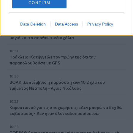
CONFIRM
10:33
«Σαλπάρουμε για Γυμνάσιο!» από το ΚΕΣΑΝ Ηρακλείου
Data Deletion
Data Access
Privacy Policy
10:32
Κατερίνα Παπουτσάκη: Η καλοκαιρινή «πασαρέλα» με
μαγιό και τα αποθεωτικά σχόλια
10:31
Ηράκλειο: Κατήγγειλε τον πρώην της ότι την
παρακολουθούσε με GPS
10:30
ΒΟΑΚ: Σεπτέμβριο η παράδοση των 10,2 χλμ του
τμήματος Νεάπολη - Άγιος Νικόλαος
10:23
Καρυστιανού για τις αποχωρήσεις: «Δεν μπορώ να δεχθώ
εκβιασμούς - Δεν ήταν όλοι καλοπροαίρετοι»
10:22
ΠΟΓΕΔΥ: Απάντηση στις επικρίσεις για το Antinero – «Η