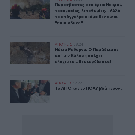
Πυροσβέστες στα όρια: Νεκροί, τραυ
Πυροσβέστες στα όρια: Νεκροί,
τραυματίες, λιποθυμίες... Αλλά
το επάγγελμα ακόμα δεν είναι
"επικίνδυνο"
Νότιο Ρέθυμνο: Ο Παράδεισος απ’ την Κόλαση απέχει 
ΑΠΟΨΕΙΣ
08:24
Νότιο Ρέθυμνο: Ο Παράδεισος απ’ 
Νότιο Ρέθυμνο: Ο Παράδεισος
απ’ την Κόλαση απέχει
ελάχιστα… δευτερόλεπτα!
Το ΛΙΓΟ και το ΠΟΛΥ βλάπτουν …
ΑΠΟΨΕΙΣ
12:22
Το ΛΙΓΟ και το ΠΟΛΥ βλάπτουν …
Το ΛΙΓΟ και το ΠΟΛΥ βλάπτουν …