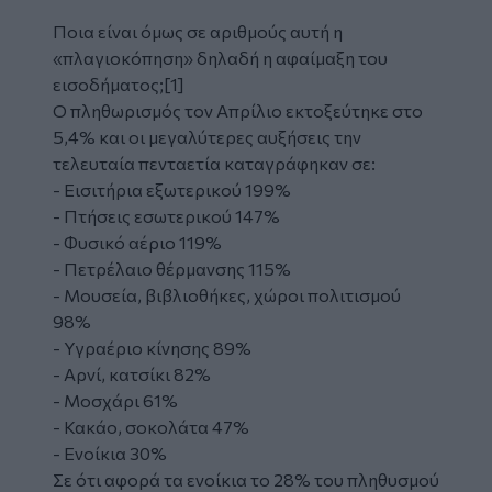
Ποια είναι όμως σε αριθμούς αυτή η
«πλαγιοκόπηση» δηλαδή η αφαίμαξη του
εισοδήματος;[1]
Ο πληθωρισμός τον Απρίλιο εκτοξεύτηκε στο
5,4% και οι μεγαλύτερες αυξήσεις την
τελευταία πενταετία καταγράφηκαν σε:
- Εισιτήρια εξωτερικού 199%
- Πτήσεις εσωτερικού 147%
- Φυσικό αέριο 119%
- Πετρέλαιο θέρμανσης 115%
- Μουσεία, βιβλιοθήκες, χώροι πολιτισμού
98%
- Υγραέριο κίνησης 89%
- Αρνί, κατσίκι 82%
- Μοσχάρι 61%
- Κακάο, σοκολάτα 47%
- Ενοίκια 30%
Σε ότι αφορά τα ενοίκια το 28% του πληθυσμού