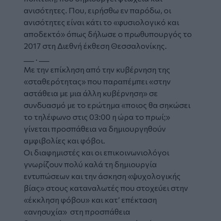
ανισότητες. Που, ειρήσθω εν παρόδω, οι
ανισότητες είναι κάτι το «φυσιολογικό και
αποδεκτό» όπως δήλωσε ο πρωθυπουργός το
2017 στη Διεθνή έκθεση Θεσσαλονίκης.
___ . ___
Με την επίκληση από την κυβέρνηση της
«σταθερότητας» που παραπέμπει «στην
αστάθεια με μια άλλη κυβέρνηση» σε
συνδυασμό με το ερώτημα «ποιος θα σηκώσει
το τηλέφωνο στις 03:00 η ώρα το πρωί;»
γίνεται προσπάθεια να δημιουργηθούν
αμφιβολίες και φόβοι.
Οι διαφημιστές και οι επικοινωνιολόγοι
γνωρίζουν πολύ καλά τη δημιουργία
εντυπώσεων και την άσκηση «ψυχολογικής
βίας» στους καταναλωτές που στοχεύει στην
«έκκληση φόβου» και κατ’ επέκταση
«ανησυχία» στη προσπάθεια