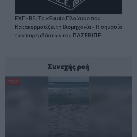
ΕΧΠ-ΒΕ: Το «Ενιαίο Πλαίσιο» που
Κατακερματίζει τη Βιομηχανία - Η σημασία
των παρεμβάσεων του ΠΑΣΕΒΙΠΕ
Συνεχής ροή