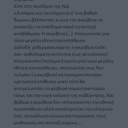
Είπε στο συνέδριο της ΝΔ:
«Λυπάμαι και ταυτόχρονα σ’ ένα βαθμό
θυμώνω βλέποντας κι εγώ την ακρίβεια να
ροκανίζει το εισόδημα παρά τη συνεχή
αναβάθμιση. Η ακρίβεια […] πλαγιοκοπεί μια
τόσο μεγάλη εθνική προσπάθεια».
Δηλαδή μεθερμηνευόμενο: η ακρίβεια (κάτι
σαν αυθύπαρκτη οντότητα ή ως αυτοάνοσο)
πλαγιοκοπεί (πολεμική ορολογία) «μια μεγάλη
εθνική προσπάθεια», υπονοώντας πως δεν
τολμάει (η ακρίβεια) να πραγματοποιήσει
«μετωπική επίθεση» γιατί τότε θα
αντιμετωπίσει τα φοβερά «αμυντικά πυρά»
(ίσως και την ιαχή «αέρα») της κυβέρνησης. Και
βέβαια η ακρίβεια δεν «πλαγιοκοπεί την εθνική
προσπάθεια» αλλά καταληστεύει τον ελληνικό
λαό, τα ευάλωτα κοινωνικά στρώματα, τους
μισθωτούς και συνταξιούχους …