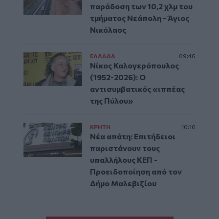
παράδοση των 10,2 χλμ του
τμήματος Νεάπολη - Άγιος
Νικόλαος
ΕΛΛAΔΑ
09:46
Νίκος Καλογερόπουλος
(1952-2026): O
αντισυμβατικός «ιππέας
της Πύλου»
ΚΡΗΤΗ
10:16
Νέα απάτη: Επιτήδειοι
παριστάνουν τους
υπαλλήλους ΚΕΠ -
Προειδοποίηση από τον
Δήμο Μαλεβιζίου