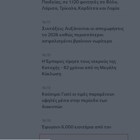
Παιδείας, σε 1.120 φοιτητές σε Βόλο,
Λάρισα, Τρίκαλα, Καρδίτσα και Λαμία
16:17
Συντάξεις: Αυξάνονται οι αποχωρήσεις
το 2026 καθώς περισσότεροι
ασφαλισμένοι βγαίνουν νωρίτερα
16:15
Η Έμπαρος τίμησε τους νεκρούς της
Κατοχής - 82 χρόνια από τη Μεγάλη
Κύκλωση
16:13
Καύσιμα: Γιατί οι τιμές παραμένουν
υψηλές μέσα στην περίοδο των
διακοπών
16:10
Έφυγαν» 6.000 εισιτήρια από τον
κόσμο του ΟΦΗ για το Σούπερ Καπ