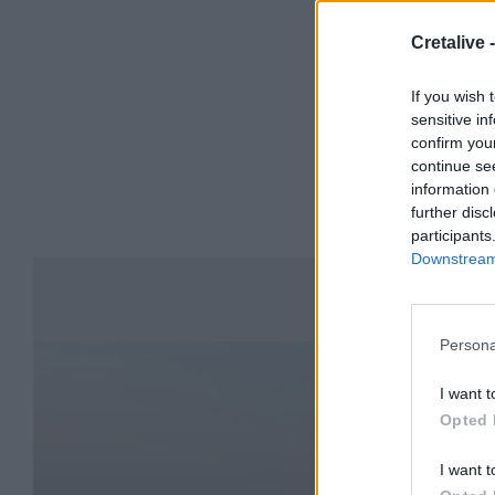
Cretalive 
If you wish 
sensitive in
confirm you
continue se
information 
further disc
participants
Downstream 
Συ
Persona
I want t
Opted 
I want t