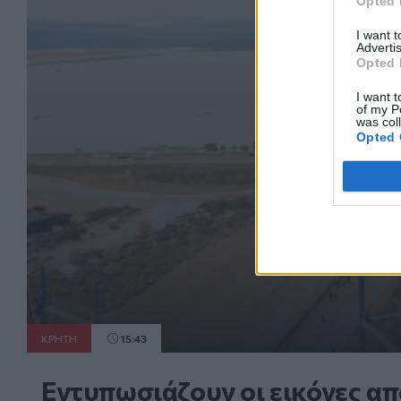
Opted 
I want 
Advertis
Opted 
I want t
of my P
was col
Opted 
ΚΡΗΤΗ
15:43
Εντυπωσιάζουν οι εικόνες απ