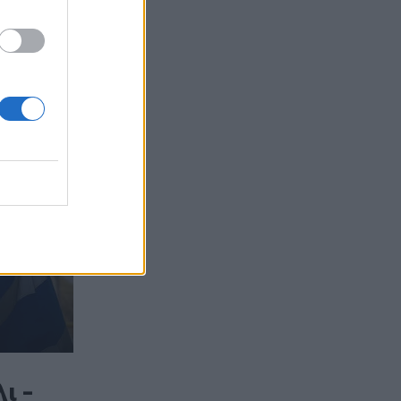
15:30
Η 97χρονη που περπάτησε πάνω σε
φτερό αεροπλάνου και έσπασε το
προηγούμενο (δικό της) ρεκόρ Γκίνες
15:27
Τελευταία βουτιά για 65χρονη στην
παραλία του Καβρού
15:17
Φωτιά στο νότιο Ρέθυμνο: Ο Δήμος
Αγίου Βασιλείου ευχαριστεί για το
"κύμα αλληλεγγύης"
15:15
«Τα έχω χάσει όλα»: Συντετριμμένος ο
πατέρας και σύζυγος των θυμάτων στο
τροχαίο στις Σέρρες
ι -
15:11