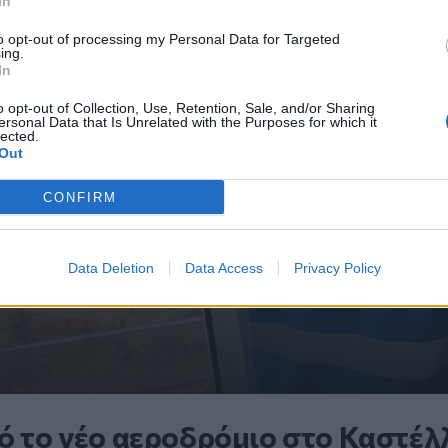
In
to opt-out of processing my Personal Data for Targeted
ing.
In
o opt-out of Collection, Use, Retention, Sale, and/or Sharing
ersonal Data that Is Unrelated with the Purposes for which it
lected.
Out
CONFIRM
Data Deletion
Data Access
Privacy Policy
ό το νέο αεροδρόμιο στο Καστέλλ