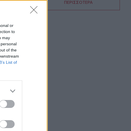
ΠΕΡΙΣΣΟΤΕΡΑ
15:54
Ο Γ. Αγριμανάκης Αντιδήμαρχος
Υπηρεσίας το Σάββατο 8 και την
Κυριακή 9 Αυγούστου
sonal or
ection to
15:48
ou may
Δυτική Αττική: Ολοκληρώθηκαν οι
 personal
αυτοψίες στις πυρόπληκτες περιοχές
out of the
 downstream
15:43
B’s List of
Εντυπωσιάζουν οι εικόνες από το νέο
αεροδρόμιο στο Καστέλλι - Δείτε
βίντεο
15:38
Πολιτική Προστασία: Νέα εναέρια μέσα
και τεχνολογία
15:36
ΔΕΕΠ Ηρακλείου: «Η Κρήτη βρίσκεται
στις προτεραιότητες της κυβέρνησης»