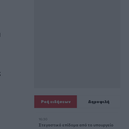
ονομική σταθερότητα.
Η
λαϊκισμού και πολιτικής αυτοσυντήρησης
ς
Ροή ειδήσεων
Δημοφιλή
16:30
Στεγαστικό επίδομα από το υπουργείο