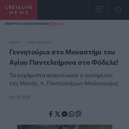
Homepage
/
31 °C
ΠΕΜΠΤΗ 6.8.2026
ΗΡΑΚΛΕΙΟ
ΑΡΧΙΚΗ
/
ΕΊΔΑ-ΆΚΟΥΣΑ
Γεννητούρια στο Μοναστήρι του
Αγίου Παντελεήμονα στο Φόδελε!
Τα ευχάριστα ανακοίνωσε ο ηγούμενος
της Μονής, π. Παντελεήμων Μούγκουρος
06.08.2025
Facebook
Twitter
Messenger
Whatsapp
Viber