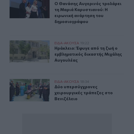
Ο Θανάσης Αυγερινός τρολάρει τη 
Ο Θανάσης Αυγερινός τρολάρει
τη Μαριά Καρυστιανού: Η
ειρωνική ανάρτηση του
δημοσιογράφου
Ηράκλειο: Έφυγε από τη ζωή ο εμβληματικός δικαστής
ΕΙΔΑ-ΑΚΟΥΣΑ
19:22
Ηράκλειο: Έφυγε από τη ζωή ο εμβ
Ηράκλειο: Έφυγε από τη ζωή ο
εμβληματικός δικαστής Μιχάλης
Αυγουλέας
Δύο υπερσύγχρονες χειρουργικές τράπεζες στο Βενιζέλ
ΕΙΔΑ-ΑΚΟΥΣΑ
18:34
Δύο υπερσύγχρονες χειρουργικές τ
Δύο υπερσύγχρονες
χειρουργικές τράπεζες στο
Βενιζέλειο