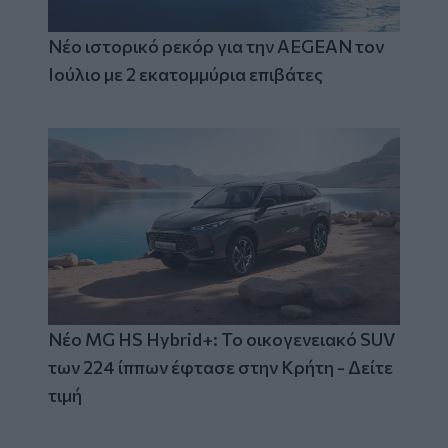
Νέο ιστορικό ρεκόρ για την AEGEAN τον
Ιούλιο με 2 εκατομμύρια επιβάτες
Νέο MG HS Hybrid+: Το οικογενειακό SUV
των 224 ίππων έφτασε στην Κρήτη - Δείτε
τιμή