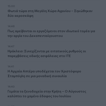
15:00
Φωτιά τώρα στη Μεγάλη Χώρα Αγρινίου – Σηκώθηκαν
δύο αεροσκάφη
14:48
Πως αμείβονται οι εργαζόμενοι στον ιδιωτικό τομέα για
την αργία του Δεκαπενταύγουστου
14:47
Ηράκλειο: Συνεχίζονται με εντατικούς ρυθμούς οι
παρεμβάσεις οδικής ασφάλειας στο ΙΤΕ
14:41
Η Αρχαία Απτέρα υποδέχεται τον Χριστόφορο
Σταμπόγλη σε μια μοναδική συναυλία
14:40
Γεμάτα τα ξενοδοχεία στην Κρήτη – Ο Αύγουστος
καλύπτει το χαμένο έδαφος του Ιουλίου