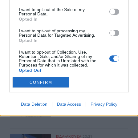
Ηράκλειο: Συγκίνηση στο τρισάγιο 
Ηράκλειο: Συγκίνηση στο
I want to opt-out of the Sale of my
τρισάγιο στη μνήμη του
Personal Data.
Νικήστρατου – Έκλεισαν το
Opted In
δρόμο για τον αδικοχαμένο
νεαρό (φωτογραφίες)
I want to opt-out of processing my
Personal Data for Targeted Advertising.
Opted In
Ο Αταμάν σε κέφια στη Σύμη - Το γλέντι με τα πιάτα και 
ΕΙΔΑ-ΑΚΟΥΣΑ
19:26
I want to opt-out of Collection, Use,
Ο Αταμάν σε κέφια στη Σύμη - Το γλέ
Ο Αταμάν σε κέφια στη Σύμη - Το
Retention, Sale, and/or Sharing of my
Personal Data that Is Unrelated with the
γλέντι με τα πιάτα και το
Purposes for which it was collected.
χιουμοριστικό στιγμιότυπο -
Opted Out
Βίντεο
CONFIRM
Πατίνια: Και ξαφνικά… φούντωσαν ξανά στο Ηράκλειο!
ΕΙΔΑ-ΑΚΟΥΣΑ
12:57
Πατίνια: Και ξαφνικά… φούντωσαν 
Πατίνια: Και ξαφνικά…
Data Deletion
Data Access
Privacy Policy
φούντωσαν ξανά στο Ηράκλειο!
Ο Θανάσης Αυγερινός τρολάρει τη Μαριά Καρυστιανού
ΕΙΔΑ-ΑΚΟΥΣΑ
20:31