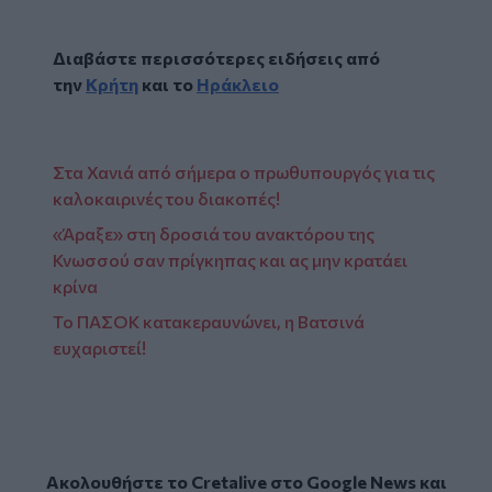
Διαβάστε περισσότερες ειδήσεις από
την
Κρήτη
και το
Ηράκλειο
Στα Χανιά από σήμερα ο πρωθυπουργός για τις
καλοκαιρινές του διακοπές!
«Άραξε» στη δροσιά του ανακτόρου της
Κνωσσού σαν πρίγκηπας και ας μην κρατάει
κρίνα
Το ΠΑΣΟΚ κατακεραυνώνει, η Βατσινά
ευχαριστεί!
Ακολουθήστε το Cretalive στο
Google News
και