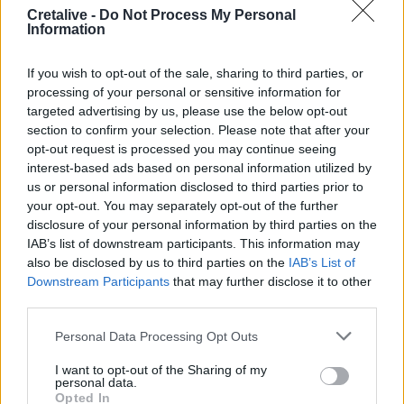
Cretalive -
Do Not Process My Personal
Ουκρανία
Information
14:10
If you wish to opt-out of the sale, sharing to third parties, or
Caravel: Η νέα πολυτέλεια βρίσκεται στις εμπειρίες που
processing of your personal or sensitive information for
αξίζουν
targeted advertising by us, please use the below opt-out
section to confirm your selection. Please note that after your
14:03
opt-out request is processed you may continue seeing
Πέθανε ο εμβληματικός Ιταλός τραγουδοποιός
interest-based ads based on personal information utilized by
Φραντσέσκο Γκουτσίνι
us or personal information disclosed to third parties prior to
your opt-out. You may separately opt-out of the further
disclosure of your personal information by third parties on the
ΠΕΡΙΣΣΟΤΕΡΑ
IAB’s list of downstream participants. This information may
also be disclosed by us to third parties on the
IAB’s List of
Downstream Participants
that may further disclose it to other
third parties.
Personal Data Processing Opt Outs
ΣΧΕΤΙΚA AΡΘΡΑ
I want to opt-out of the Sharing of my
personal data.
Opted In
Ηράκλειο: Συγκίνηση στο τρισάγιο στη μνήμη του Νική
ΕΙΔΑ-ΑΚΟΥΣΑ
21:13