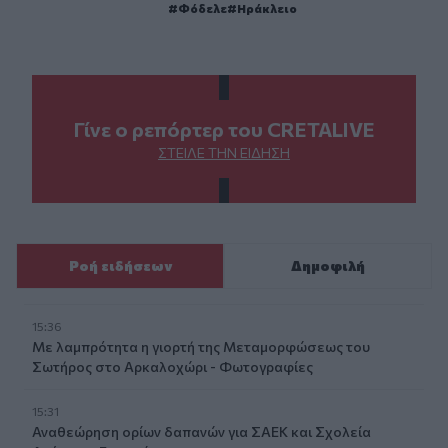
Φόδελε
Ηράκλειο
Γίνε ο ρεπόρτερ του CRETALIVE
ΣΤΕΊΛΕ ΤΗΝ ΕΊΔΗΣΗ
Ροή ειδήσεων
Δημοφιλή
15:36
Με λαμπρότητα η γιορτή της Μεταμορφώσεως του
Σωτήρος στο Αρκαλοχώρι - Φωτογραφίες
15:31
Αναθεώρηση ορίων δαπανών για ΣΑΕΚ και Σχολεία