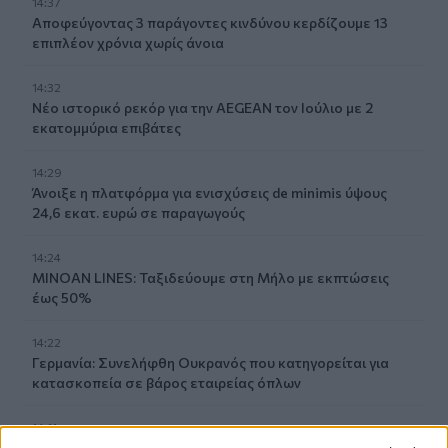
14:37
Αποφεύγοντας 3 παράγοντες κινδύνου κερδίζουμε 13
επιπλέον χρόνια χωρίς άνοια
14:32
Νέο ιστορικό ρεκόρ για την AEGEAN τον Ιούλιο με 2
εκατομμύρια επιβάτες
14:29
Άνοιξε η πλατφόρμα για ενισχύσεις de minimis ύψους
24,6 εκατ. ευρώ σε παραγωγούς
14:24
MINOAN LINES: Ταξιδεύουμε στη Μήλο με εκπτώσεις
έως 50%
14:22
Γερμανία: Συνελήφθη Ουκρανός που κατηγορείται για
κατασκοπεία σε βάρος εταιρείας όπλων
14:11
Σχεδόν 16.000 ξένοι στρατιώτες πολεμούν στην