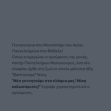
Γεννητούρια
στο Μοναστήρι του
Αγίου
Παντελεήμονα
στο
Φόδελε
!
Όπως ενημερώνει ο ηγούμενος της μονής,
πατήρ Παντελεήμων Μούγκουρος, ένα νέο
ελαφάκι ήρθε στη ζωή το οποίο μάλιστα ήδη
"βαπτίστηκε" Νίκη.
"
Νέο γεννητούρι στα ελάφια μας ! Νίκη
καλωσόρισες!
" έγραψε χαρακτηριστικά ο
ηγούμενος.
Facebook