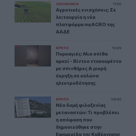
ΟΙΚΟΝΟΜΙΑ
11:56
Αγροτικές ενισχύσεις: Σε
λειτουργία η νέα
πλατφόρμα myAGRO της
ΑΑΔΕ
ΚΡΗΤΗ
10:49
Πυρκαγιές: Μια σπίθα
αρκεί - Βίντεο ντοκουμέντο
με σπινθήρες & μικρή
έκρηξη σε κολώνα
ηλεκτροδότησης
ΚΡΗΤΗ
08:40
Νέα δομή φιλοξενίας
μεταναστών: Τι προβλέπει
η απόφαση που
δημοσιεύθηκε στην
Εφημερίδα της Κυβέρνησης