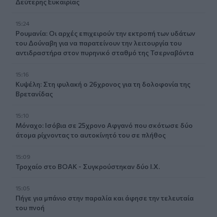
Δεύτερης Ευκαιρίας
15:24
Ρουμανία: Οι αρχές επιχειρούν την εκτροπή των υδάτων
του Δούναβη για να παρατείνουν την λειτουργία του
αντιδραστήρα στον πυρηνικό σταθμό της Τσερναβόντα
15:16
Κυψέλη: Στη φυλακή ο 26χρονος για τη δολοφονία της
Βρετανίδας
15:10
Μόναχο: Ισόβια σε 25χρονο Αφγανό που σκότωσε δύο
άτομα ρίχνοντας το αυτοκίνητό του σε πλήθος
15:09
Τροχαίο στο ΒΟΑΚ - Συγκρούστηκαν δύο Ι.Χ.
15:05
Πήγε για μπάνιο στην παραλία και άφησε την τελευταία
του πνοή