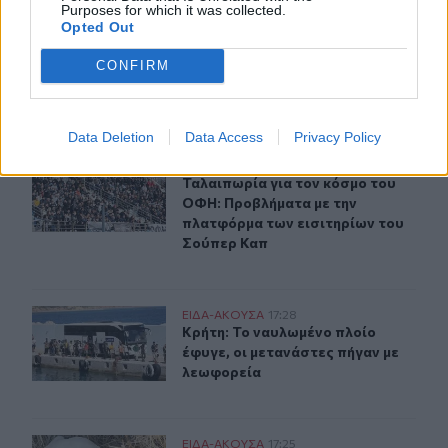
Purposes for which it was collected.
Γιώργος Σφακιανάκης: Η παρέμβαση για το μεταναστευτ
ΕΙΔΑ-ΑΚΟΥΣΑ
18:05
Opted Out
Γιώργος Σφακιανάκης: Η παρέμβαση
Γιώργος Σφακιανάκης: Η
παρέμβαση για το
CONFIRM
μεταναστευτικό με φόντο τη
Θέουτα
Data Deletion
Data Access
Privacy Policy
Ταλαιπωρία για τον κόσμο του ΟΦΗ: Προβλήματα με τη
ΕΙΔΑ-ΑΚΟΥΣΑ
17:49
Ταλαιπωρία για τον κόσμο του ΟΦΗ
Ταλαιπωρία για τον κόσμο του
ΟΦΗ: Προβλήματα με την
πλατφόρμα των εισιτηρίων του
Σούπερ Καπ
Κρήτη: Το ναυλωμένο πλοίο έφυγε, οι μετανάστες πήγαν
ΕΙΔΑ-ΑΚΟΥΣΑ
17:28
Κρήτη: Το ναυλωμένο πλοίο έφυγε, 
Κρήτη: Το ναυλωμένο πλοίο
έφυγε, οι μετανάστες πήγαν με
λεωφορεία
Πέθανε το άσπρο κουτάβι που συμβίωνε με αγέλη λύκω
ΕΙΔΑ-ΑΚΟΥΣΑ
17:25