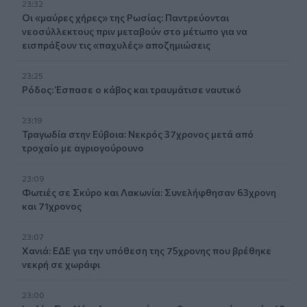
23:32
Οι «μαύρες χήρες» της Ρωσίας: Παντρεύονται
νεοσύλλεκτους πριν μεταβούν στο μέτωπο για να
εισπράξουν τις «παχυλές» αποζημιώσεις
23:25
Ρόδος: Έσπασε ο κάβος και τραυμάτισε ναυτικό
23:19
Τραγωδία στην Εύβοια: Νεκρός 37χρονος μετά από
τροχαίο με αγριογούρουνο
23:09
Φωτιές σε Σκύρο και Λακωνία: Συνελήφθησαν 63χρονη
και 71χρονος
23:07
Χανιά: ΕΔΕ για την υπόθεση της 75χρονης που βρέθηκε
νεκρή σε χωράφι
23:00