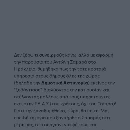
Δεν ξέρω τι συνειρμούς κάνω, αλλά με αφορμή
την παρουσία του Αντώνη Σαμαρά στο
Ηράκλειο, θυμήθηκα πως την τότε κραταιά
υπηρεσία στους δήμους όλης της χώρας
(δηλαδή την
Δημοτική Αστυνομία
) εκείνος την
"ξεδόντιασε", διαλύοντας την κατ'ουσίαν και
στέλνοντας πολλούς από τους υπηρετούντες
εκεί στην ΕΛ.Α.Σ (του κράτους, όχι του Τσίπρα)!
Γιατί την ξαναθυμήθηκα, τώρα, θα πείτε; Μα,
επειδή τη μέρα που ξαναήρθε ο Σαμαράς στα
μέρη μας, στο σεργιάνι για ψήφους και