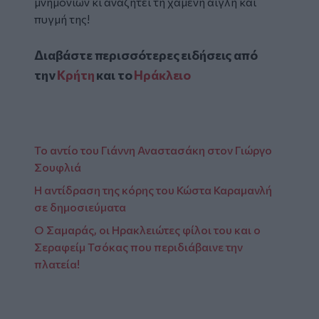
μνημονίων κι αναζητεί τη χαμένη αίγλη και
πυγμή της!
Διαβάστε περισσότερες ειδήσεις από
την
Κρήτη
και το
Ηράκλειο
Το αντίο του Γιάννη Αναστασάκη στον Γιώργο
Σουφλιά
Η αντίδραση της κόρης του Κώστα Καραμανλή
σε δημοσιεύματα
Ο Σαμαράς, οι Ηρακλειώτες φίλοι του και ο
Σεραφείμ Τσόκας που περιδιάβαινε την
πλατεία!