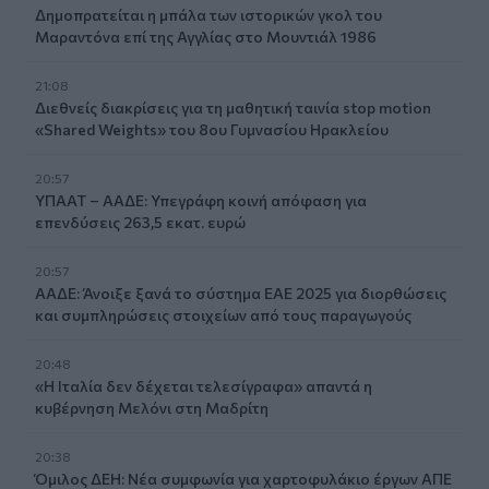
Δημοπρατείται η μπάλα των ιστορικών γκολ του
Μαραντόνα επί της Αγγλίας στο Μουντιάλ 1986
21:08
Διεθνείς διακρίσεις για τη μαθητική ταινία stop motion
«Shared Weights» του 8ου Γυμνασίου Ηρακλείου
20:57
ΥΠΑΑΤ – ΑΑΔΕ: Υπεγράφη κοινή απόφαση για
επενδύσεις 263,5 εκατ. ευρώ
20:57
ΑΑΔΕ: Άνοιξε ξανά το σύστημα ΕΑΕ 2025 για διορθώσεις
και συμπληρώσεις στοιχείων από τους παραγωγούς
20:48
«Η Ιταλία δεν δέχεται τελεσίγραφα» απαντά η
κυβέρνηση Μελόνι στη Μαδρίτη
20:38
Όμιλος ΔΕΗ: Νέα συμφωνία για χαρτοφυλάκιο έργων ΑΠΕ