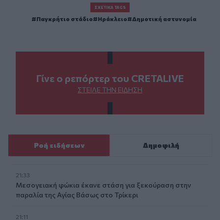
ΣΧΕΤΙΚΆ TAGS
Παγκρήτιο στάδιο
Ηράκλειο
Δημοτική αστυνομία
Γίνε ο ρεπόρτερ του CRETALIVE
ΣΤΕΊΛΕ ΤΗΝ ΕΊΔΗΣΗ
Ροή ειδήσεων
Δημοφιλή
21:33
Μεσογειακή φώκια έκανε στάση για ξεκούραση στην
παραλία της Αγίας Βάσως στο Τρίκερι
21:11