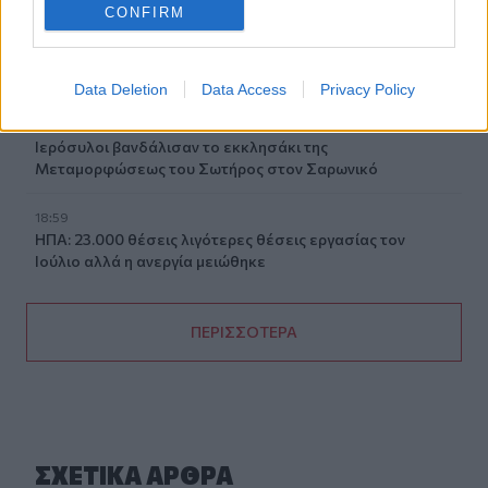
19:11
CONFIRM
Χανιά: Σχεδόν 1 εκατ. ευρώ από το Ταμείο Αλληλεγγύης
του Υπουργείου Μετανάστευσης και Ασύλου για
σχολικές υποδομές και δημόσιους χώρους
Data Deletion
Data Access
Privacy Policy
19:03
Ιερόσυλοι βανδάλισαν το εκκλησάκι της
Μεταμορφώσεως του Σωτήρος στον Σαρωνικό
18:59
ΗΠΑ: 23.000 θέσεις λιγότερες θέσεις εργασίας τον
Ιούλιο αλλά η ανεργία μειώθηκε
ΠΕΡΙΣΣΟΤΕΡΑ
ΣΧΕΤΙΚA AΡΘΡΑ