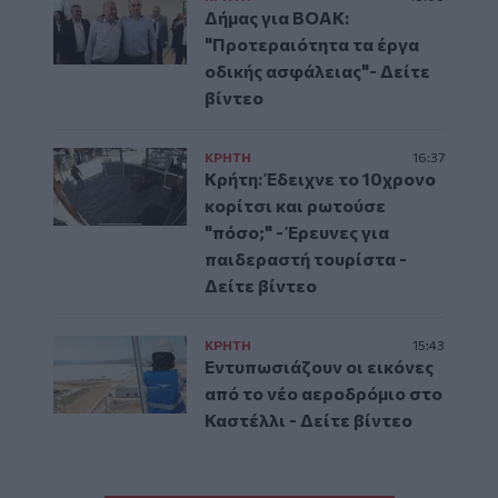
Δήμας για ΒΟΑΚ:
"Προτεραιότητα τα έργα
οδικής ασφάλειας"- Δείτε
βίντεο
ΚΡΗΤΗ
16:37
Κρήτη: Έδειχνε το 10χρονο
κορίτσι και ρωτούσε
"πόσο;" - Έρευνες για
παιδεραστή τουρίστα -
Δείτε βίντεο
ΚΡΗΤΗ
15:43
Εντυπωσιάζουν οι εικόνες
από το νέο αεροδρόμιο στο
Καστέλλι - Δείτε βίντεο