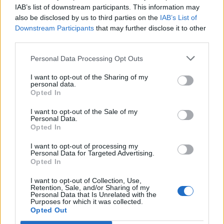
19:59
IAB’s list of downstream participants. This information may
Μαρούσι: Συνελήφθη 35χρονος με 106 συσκευασίες
also be disclosed by us to third parties on the
IAB’s List of
χασίς σε προαύλιο χώρο σχολείου
Downstream Participants
that may further disclose it to other
third parties.
19:55
Personal Data Processing Opt Outs
Πάτρα: Θρήνος για μωράκι μόλις 8 ημερών –
Νοσηλευόταν στη ΜΕΘ Νεογνών
I want to opt-out of the Sharing of my
personal data.
19:45
Opted In
Καταβλήθηκαν 33.579.900 εκατ. ευρώ για την αγορά
λιπασμάτων
I want to opt-out of the Sale of my
Personal Data.
Opted In
19:42
Καλοκαίρι 2026: Η Ευρώπη στις φλόγες - 5 εκατ.
I want to opt-out of processing my
Personal Data for Targeted Advertising.
στρέμματα στάχτη, από την Πορτογαλία έως την Κρήτη
Opted In
(Βίντεο)
I want to opt-out of Collection, Use,
19:18
Retention, Sale, and/or Sharing of my
Personal Data that Is Unrelated with the
ΗΠΑ: Εφετείο απαγόρευσε να συνεχιστεί η κατασκευή
Purposes for which it was collected.
της αίθουσας χορού στον Λευκό Οίκο
Opted Out