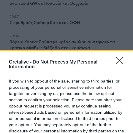
άνω των 2 GW σε Πολωνία και Ουγγαρία
20:37
Σε ρυθμούς Σούπερ Καπ στον ΟΦΗ
20:34
Βόρεια Κορέα: Σούπα με κρέας σκύλου συστήνουν τα
κρατικά ΜΜΕ ως διέξοδο στον καύσωνα
20:28
Cretalive -
Do Not Process My Personal
Information
Εθνικό Ίδρυμα «Ελευθέριος Κ. Βενιζέλος» - Παράρτημα
Αμερικής: Δημιουργεί το πρώτο Κληροδότημά του!
If you wish to opt-out of the sale, sharing to third parties, or
20:17
processing of your personal or sensitive information for
Σητεία: Φωτιά στα Αχλάδια - Μεγάλη κινητοποίηση από
targeted advertising by us, please use the below opt-out
την Πυροσβεστική!
section to confirm your selection. Please note that after your
opt-out request is processed you may continue seeing
20:07
interest-based ads based on personal information utilized by
Ρέθυμνο: Φωτιά σε σπίτι προκάλεσε αναστάτωση στην
us or personal information disclosed to third parties prior to
Καλλιθέα
your opt-out. You may separately opt-out of the further
disclosure of your personal information by third parties on the