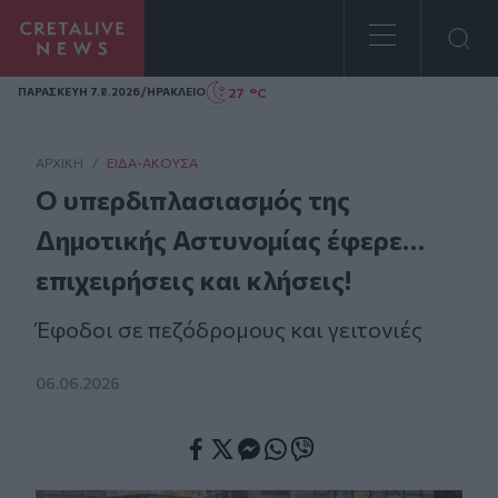
Homepage
/
27 °C
ΠΑΡΑΣΚΕΥΗ 7.8.2026
ΗΡΑΚΛΕΙΟ
ΑΡΧΙΚΗ
/
ΕΊΔΑ-ΆΚΟΥΣΑ
Ο υπερδιπλασιασμός της
Δημοτικής Αστυνομίας έφερε…
επιχειρήσεις και κλήσεις!
Έφοδοι σε πεζόδρομους και γειτονιές
06.06.2026
Facebook
Twitter
Messenger
Whatsapp
Viber