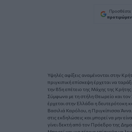
Προσθέστε
προτιμώμεν
Υψηλές αφίξεις αναμένονται στην Κρή
πριγκιπική επίσκεψη έρχεται να ταράξ
την 85η επέτειο της
Μάχης της Κρήτης
Σύμφωνα με τη στήλη Θεωρείο και τον
έρχεται στην Ελλάδα η δευτερότοκη κ
Βασιλιά Καρόλου, η
Πριγκίπισσα Άννα
στις εκδηλώσεις και μπορεί να μην είν
γίνει δεκτή από τον Πρόεδρο της Δημοκ
Μπορεί και μια τέτοια επίσκεψη να λε