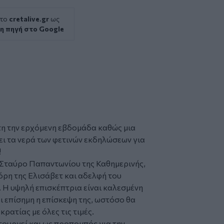
 το
cretalive.gr
ως
η πηγή στο Google
τη την ερχόμενη εβδομάδα καθώς μια
ει τα νερά των φετινών εκδηλώσεων για
!
 Σταύρο Παπαντωνίου της Καθημερινής,
όρη της Ελισάβετ και αδελφή του
. Η υψηλή επισκέπτρια είναι καλεσμένη
αι επίσημη η επίσκεψη της, ωστόσο θα
ρατίας με όλες τις τιμές.
ιτουργεί και ως προπομπός για την