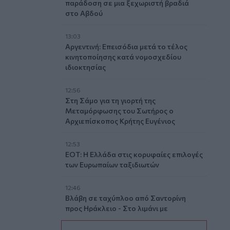
παράδοση σε μια ξεχωριστή βραδιά
στο Αβδού
13:03
Αργεντινή: Επεισόδια μετά το τέλος
κινητοποίησης κατά νομοσχεδίου
ιδιοκτησίας
12:56
Στη Σάμο για τη γιορτή της
Μεταμόρφωσης του Σωτήρος ο
Αρχιεπίσκοπος Κρήτης Ευγένιος
12:53
ΕΟΤ: Η Ελλάδα στις κορυφαίες επιλογές
των Ευρωπαίων ταξιδιωτών
12:46
Βλάβη σε ταχύπλοο από Σαντορίνη
προς Ηράκλειο - Στο λιμάνι με
ασφάλεια 1.123 επιβάτες