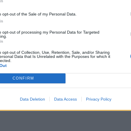
In
ολίτες!
Γιώργος Σφακιανάκης: Η παρέμβαση για το μεταναστευτ
ΕΙΔΑ-ΑΚΟΥΣΑ
18:05
ς ανυποψίαστους πολίτες!
Γιώργος Σφακιανάκης: Η παρέμβαση 
Γιώργος Σφακιανάκης: Η
παρέμβαση για το
o opt-out of the Sale of my Personal Data.
μεταναστευτικό με φόντο τη
In
Θέουτα
to opt-out of processing my Personal Data for Targeted
ing.
γαν με λεωφορεία
Πέθανε το άσπρο κουτάβι που συμβίωνε με αγέλη λύκων
ΕΙΔΑ-ΑΚΟΥΣΑ
17:25
In
ε, οι μετανάστες πήγαν με λεωφορεία
Πέθανε το άσπρο κουτάβι που συμβ
Πέθανε το άσπρο κουτάβι που
συμβίωνε με αγέλη λύκων
o opt-out of Collection, Use, Retention, Sale, and/or Sharing
ersonal Data that Is Unrelated with the Purposes for which it
lected.
Out
CONFIRM
Data Deletion
Data Access
Privacy Policy