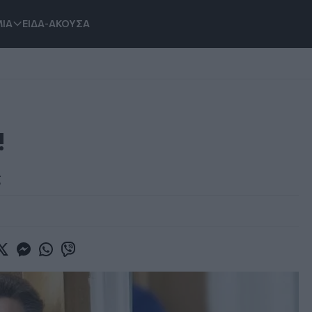
ΙΑ
ΕΙΔΑ-ΑΚΟΥΣΑ
!
ς
book
witter
Messenger
Whatsapp
Viber