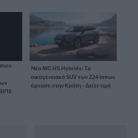
11:11
Έλεγχοι με drones και MyCoast σε πάνω
από 300 παραλίες
ίσιο»
Νέο MG HS Hybrid+: Το
οικογενειακό SUV των 224 ίππων
των
έφτασε στην Κρήτη - Δείτε τιμή
ΒΙΠΕ