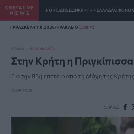
ΡΟΗ ΕΙΔΗΣΕΩΝ
ΚΡΗΤΗ
ΕΛΛΑΔΑ
ΟΙΚΟΝΟΜ
Homepage
ΠΑΡΑΣΚΕΥΗ 7.8.2026
/
ΗΡΑΚΛΕΙΟ
33 °C
ΑΡΧΙΚΗ
/
ΕΊΔΑ-ΆΚΟΥΣΑ
Στην Κρήτη η Πριγκίπισσα
Για την 85η επέτειο από τη Μάχη της Κρήτη
17.05.2026
SHARE:
Face
T