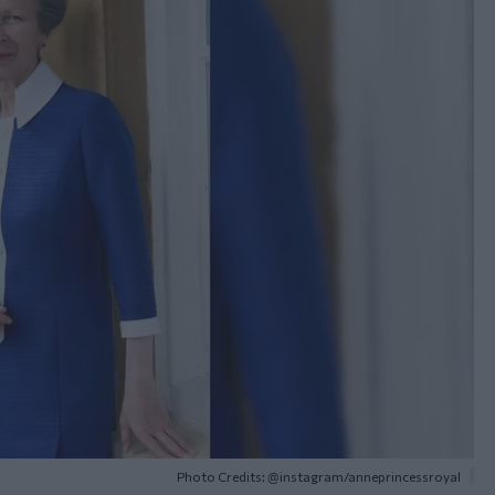
Photo Credits: @instagram/anneprincessroyal