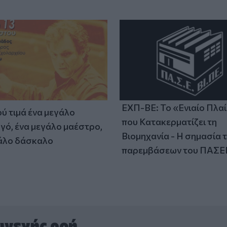
ΕΧΠ-ΒΕ: Το «Ενιαίο Πλα
ύ τιμά ένα μεγάλο
που Κατακερματίζει τη
γό, ένα μεγάλο μαέστρο,
Βιομηχανία - Η σημασία 
άλο δάσκαλο
παρεμβάσεων του ΠΑΣΕ
υνεχής ροή