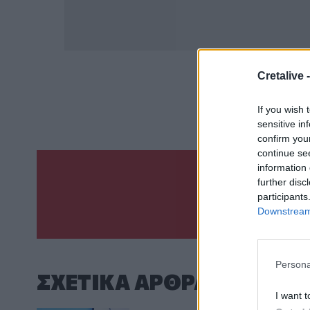
Cretalive 
ΣΧΕΤ
Πριγκίπισσα Άννα
If you wish 
sensitive in
confirm you
continue se
information 
further disc
Γίνε ο ρεπόρτ
participants
ΣΤΕΊΛΕ 
Downstream 
Persona
ΣΧΕΤΙΚA AΡΘΡΑ
I want t