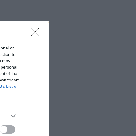
προβλήματα στις υπηρεσίες
καθαριότητας
09:08
Διευρύνεται η εθνική πρωτοβουλία για
τις τιμές στο ράφι των σούπερ μάρκετ
sonal or
09:01
ection to
Όταν ο σεισμός της Κρήτης «λάβωσε»
ou may
τον Φάρο της Αλεξάνδρειας
 personal
out of the
08:55
 downstream
Νέοι ρωσικοί βομβαρδισμοί στο Κίεβο:
B’s List of
Τρεις νεκροί, μεταξύ των οποίων ένα
παιδί
08:49
Μηχανολογικό: 4.700 νέα οχήματα στο
Ηράκλειο - Σάββατο στο γραφείο για να
μην περιμένουν οι πολίτες