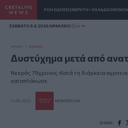
ΡΟΗ ΕΙΔΗΣΕΩΝ
ΚΡΗΤΗ
ΕΛΛΑΔΑ
ΟΙΚΟΝΟΜ
Homepage
ΣAΒΒΑΤΟ 8.8.2026
/
ΗΡΑΚΛΕΙΟ
31 °C
ΑΡΧΙΚΗ
/
ΕΛΛΆΔΑ
Δυστύχημα μετά από ανα
Νεκρός 79χρονος-Κατά τη διάρκεια αγροτικ
καταπλάκωσε
17.05.2022
NEWSROOM
SHARE: