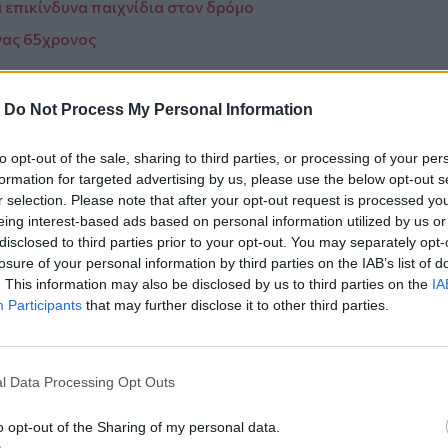
α επικίνδυνα παιχνίδια στον δρόμο
νας 65χρονος
-
Do Not Process My Personal Information
to opt-out of the sale, sharing to third parties, or processing of your per
formation for targeted advertising by us, please use the below opt-out s
r selection. Please note that after your opt-out request is processed y
eing interest-based ads based on personal information utilized by us or
ο
Google News
και στο
Facebook
disclosed to third parties prior to your opt-out. You may separately opt-
κανάλι μας στο
YouTube
losure of your personal information by third parties on the IAB’s list of
. This information may also be disclosed by us to third parties on the
IA
Participants
that may further disclose it to other third parties.
l Data Processing Opt Outs
o opt-out of the Sharing of my personal data.