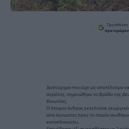
Προσθέστε
προτιμώμεν
Δυστύχημα
που είχε ως αποτέλεσμα να
αγρότης
, σημειώθηκε το βράδυ της Δε
Βοιωτίας
.
Ο άτυχος άνδρας εκτελούσε γεωργικές
από άγνωστες προς το παρόν συνθήκες
καταπλακώσει.
Επενέβησαν έξι πυροσβέστες με 2 οχήμ