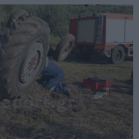
book
witter
Messenger
Whatsapp
Viber