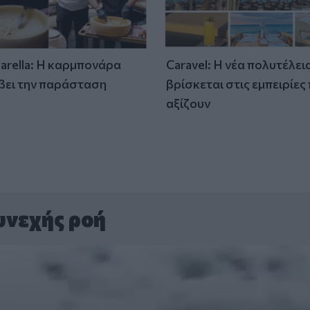
tarella: Η καρμπονάρα
Caravel: Η νέα πολυτέλει
βει την παράσταση
βρίσκεται στις εμπειρίες
)
αξίζουν
υνεχής ροή