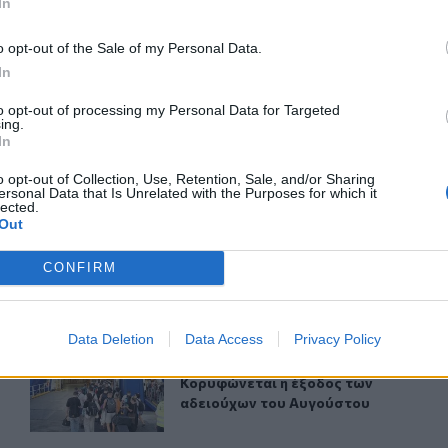
In
ΙΚΆ TAGS
o opt-out of the Sale of my Personal Data.
Βοιωτία
Νεκρός
Τρακτέρ
In
to opt-out of processing my Personal Data for Targeted
ing.
In
o opt-out of Collection, Use, Retention, Sale, and/or Sharing
ερ του CRETALIVE
ersonal Data that Is Unrelated with the Purposes for which it
ΤΗΝ ΕΊΔΗΣΗ
lected.
Out
CONFIRM
Data Deletion
Data Access
Privacy Policy
πό ηλεκτρικό πατίνι
Κορυφώνεται η έξοδος των αδειούχων του Αυγούστου
ΕΛΛAΔΑ
08:41
3χρονο που έπεσε από ηλεκτρικό πατίνι
Κορυφώνεται η έξοδος των αδειούχ
Κορυφώνεται η έξοδος των
αδειούχων του Αυγούστου