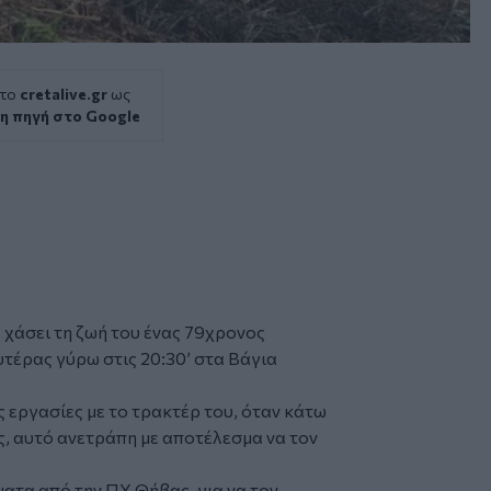
 το
cretalive.gr
ως
η πηγή στο Google
 χάσει τη ζωή του ένας 79χρονος
υτέρας γύρω στις 20:30’ στα Βάγια
 εργασίες με το τρακτέρ του, όταν κάτω
, αυτό ανετράπη με αποτέλεσμα να τον
ατα από την ΠΥ Θήβας, για να τον