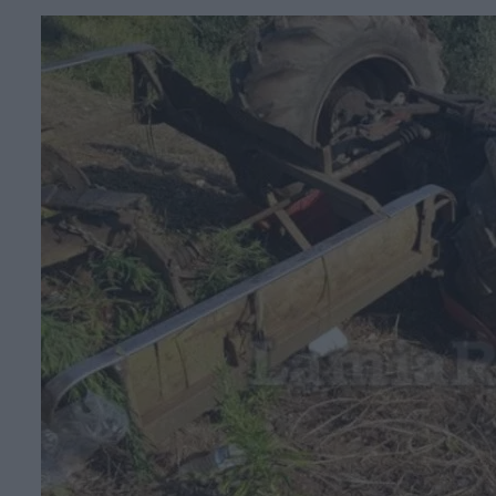
Face
T