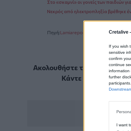
Στο «σκαμνί» οι γονείς των παιδιών γι
Νεκρός από ηλεκτροπληξία βρέθηκε έ
Cretalive 
Πηγή:
Lamiareport.gr
If you wish 
sensitive in
confirm you
continue se
Ακολουθήστε το Cretalive στ
information 
Κάντε εγγραφή στο 
further disc
participants
Downstream 
Persona
I want t