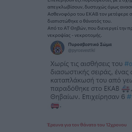
απεγκλωβίσουν, δυστυχώς όμως ανασ
Ασθενοφόρο του ΕΚΑΒ τον μετέφερε σ
διαπιστώθηκε ο θάνατός του.
Από το ΑΤ Θηβών, που διενεργεί την 
νεκροψίας - νεκροτομής.
Έρευνα για τον θάνατο του 12χρονου