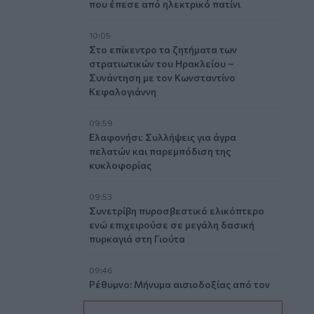
που έπεσε από ηλεκτρικό πατίνι
10:05
Στο επίκεντρο τα ζητήματα των
στρατιωτικών του Ηρακλείου –
Συνάντηση με τον Κωνσταντίνο
Κεφαλογιάννη
09:59
Ελαφονήσι: Συλλήψεις για άγρα
πελατών και παρεμπόδιση της
κυκλοφορίας
09:53
Συνετρίβη πυροσβεστικό ελικόπτερο
ενώ επιχειρούσε σε μεγάλη δασική
πυρκαγιά στη Γιούτα
09:46
Ρέθυμνο: Μήνυμα αισιοδοξίας από τον
τουρισμό μετά τις πυρκαγιές στο νότο