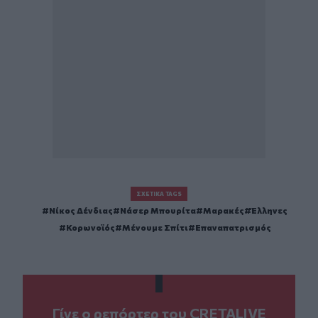
ΣΧΕΤΙΚΆ TAGS
Νίκος Δένδιας
Nάσερ Μπουρίτα
Μαρακές
Έλληνες
Κορωνοϊός
Μένουμε Σπίτι
Επαναπατρισμός
Γίνε ο ρεπόρτερ του CRETALIVE