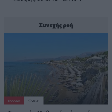
Συνεχής ροή
ΕΛΛAΔΑ
23:21