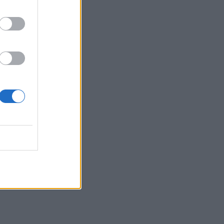
της Ελευθερίας
10:42
Χαλκιδική: Οριοθετήθηκε άμεσα
πυρκαγιά στα Πυργαδίκια
10:39
Χανιά: Κάνναβη και δενδρύλλια είχε
52χρονος
10:31
Ταϊλάνδη: Στους 9 οι νεκροί από το
μακελειό σε σχολείο
10:23
Ηράκλειο: Σύλληψη ζευγαριού για
ναρκωτικά – Κατασχέθηκε σχεδόν μισό
κιλό κάνναβης