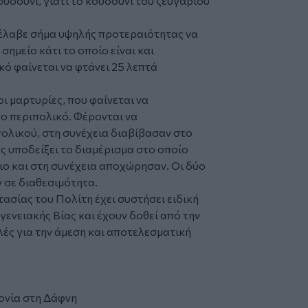
ουδούνι, γιατί το κουδούνι του ζευγαριού
 έλαβε σήμα υψηλής προτεραιότητας να
ημείο κάτι το οποίο είναι και
ό φαίνεται να φτάνει 25 λεπτά
ι μαρτυρίες, που φαίνεται να
το περιπολικό. Φέρονται να
ολικού, στη συνέχεια διαβίβασαν στο
ύς υποδείξει το διαμέρισμα στο οποίο
ιο και στη συνέχεια αποχώρησαν. Οι δύο
 σε διαθεσιμότητα.
ασίας του Πολίτη έχει συστήσει ειδική
ενειακής Βίας και έχουν δοθεί από την
λές για την άμεση και αποτελεσματική
ονία στη Δάφνη