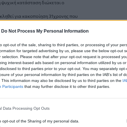
 ψυχική κατάσταση διώκεται ο
 κληθεί για κακοποίηση 31χρονης που
-
Do Not Process My Personal Information
to opt-out of the sale, sharing to third parties, or processing of your per
formation for targeted advertising by us, please use the below opt-out s
 Ένωση Πνευμονολόγων στους κατοίκους
r selection. Please note that after your opt-out request is processed y
eing interest-based ads based on personal information utilized by us or
ατίες - Κάηκαν σπίτια - Εκκενώθηκαν
disclosed to third parties prior to your opt-out. You may separately opt-
losure of your personal information by third parties on the IAB’s list of
. This information may also be disclosed by us to third parties on the
IA
ΣΥΡΙΖΑ επενδύει στο έγκλημα αδιακρίτως
Participants
that may further disclose it to other third parties.
l Data Processing Opt Outs
ο
Google News
και στο
Facebook
o opt-out of the Sharing of my personal data.