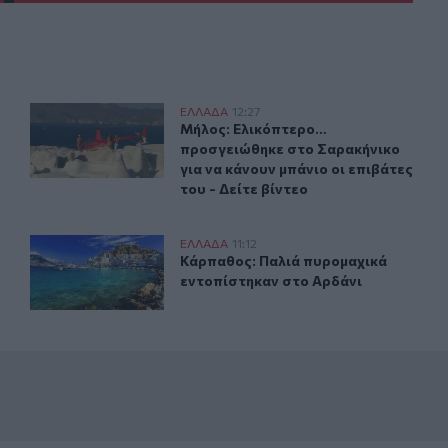
Μήλος: Ελικόπτερο… προσγειώθηκε στο Σαρακήνικο για ν
ΕΛΛAΔΑ
12:27
ός μηχανισμός
Μήλος: Ελικόπτερο… προσγειώθηκε σ
Μήλος: Ελικόπτερο…
προσγειώθηκε στο Σαρακήνικο
για να κάνουν μπάνιο οι επιβάτες
του - Δείτε βίντεο
ές για τη μοιραία πτώση
Κάρπαθος: Παλιά πυρομαχικά εντοπίστηκαν στο Αρδάνι
ΕΛΛAΔΑ
11:12
Τι εξετάζουν οι αρχές για τη μοιραία πτώση
Κάρπαθος: Παλιά πυρομαχικά εντοπ
Κάρπαθος: Παλιά πυρομαχικά
εντοπίστηκαν στο Αρδάνι