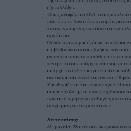
της στοιχεία ταυτότητας το δικό της κ
είχε αλλάξει.
Όπως αναφέρει ο ΣΚΑΪ το περιπολικό
πάει όσο το δυνατόν συντομότερα στο σ
καταγεγραμμένο, ωστόσο το περιπολικ
αργότερα.
Οι δύο αστυνομικοί, όπως αναφέρουν ο
επιβεβαιώνονται δεν βγήκαν καν από 
ανοιγόκλεισαν τα παράθυρα του περιπ
κέντρο ότι δεν υπάρχει κάποιος να το
υπάρχει το ενδοοικογενειακό επεισόδ
αστυνομικοί εντοπίστηκαν και τέθηκαν
Υπενθυμίζεται ότι το υπουργείο Προστ
υπηρεσία Αντιμετώπισης της Ενδοοικογ
πρώτη στιγμή σαφείς οδηγίες και εντο
διαχείριση των περιστατικών.
Δείτε επίσης:
Με μαχαίρι 28 εκατοστών η γυναικοκτ