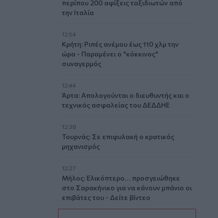
περίπου 200 αφίξεις ταξιδιωτών από
την Ιταλία
12:54
Κρήτη: Ριπές ανέμου έως 110 χλμ την
ώρα - Παραμένει ο "κόκκινος"
συναγερμός
12:44
Άρτα: Απολογούνται ο διευθυντής και ο
τεχνικός ασφαλείας του ΔΕΔΔΗΕ
12:38
Τουρνάς: Σε επιφυλακή ο κρατικός
μηχανισμός
12:27
Μήλος: Ελικόπτερο… προσγειώθηκε
στο Σαρακήνικο για να κάνουν μπάνιο οι
επιβάτες του - Δείτε βίντεο