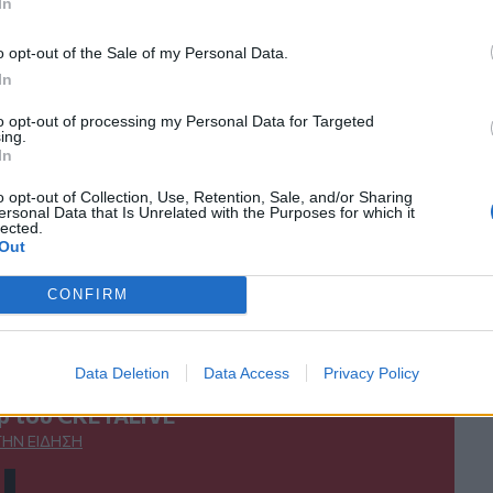
In
κανάλι μας στο
YouTube
o opt-out of the Sale of my Personal Data.
In
to opt-out of processing my Personal Data for Targeted
ing.
In
o opt-out of Collection, Use, Retention, Sale, and/or Sharing
ersonal Data that Is Unrelated with the Purposes for which it
lected.
Out
ΙΚΆ TAGS
ία
Αστυνομία
Αστυνομικοί
Αντίδραση
CONFIRM
Data Deletion
Data Access
Privacy Policy
ερ του CRETALIVE
ΤΗΝ ΕΊΔΗΣΗ