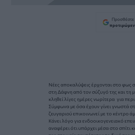
Προσθέστε
προτιμώμεν
Νέες αποκαλύψεις έρχονται στο φως σ
στη
Δάφνη
από τον σύζυγό της και τη 
κληθεί λίγες ημέρες νωρίτερα για περ
Σύμφωνα με όσα έχουν γίνει γνωστά στι
ζευγαριού επικοινωνεί με το κέντρο άμ
Κάνει λόγο για ενδοοικογενειακό επει
αναφέρει ότι υπάρχει μέσα στο σπίτι κ