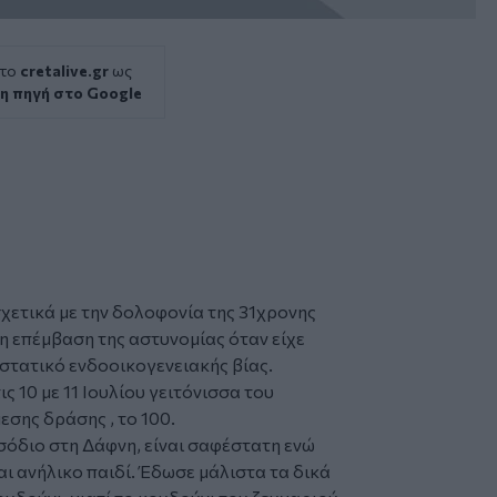
 το
cretalive.gr
ως
η πηγή στο Google
χετικά με την δολοφονία της 31χρονης
μη επέμβαση της
αστυνομίας
όταν είχε
ιστατικό ενδοοικογενειακής βίας.
ς 10 με 11 Ιουλίου γειτόνισσα του
εσης δράσης , το 100.
σόδιο στη Δάφνη, είναι σαφέστατη ενώ
αι ανήλικο παιδί. Έδωσε μάλιστα τα δικά