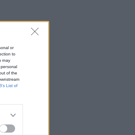
11:43
Ρεκόρ υψηλής θερμοκρασίας 36,9°C
σημειώθηκε στο Χονγκ Κονγκ
11:40
Πανηγύρια: Γλέντι, χορός αλλά και
προσοχή στις τροφικές δηλητηριάσεις
sonal or
ection to
11:35
ou may
Ρωσικά πλήγματα σε δύο διυλιστήρια
 personal
out of the
11:23
 downstream
Έρευνα για παρολίγον σύγκρουση δύο
B’s List of
αεροσκαφών στο Σίδνεϋ
11:12
Κάρπαθος: Παλιά πυρομαχικά
εντοπίστηκαν στο Αρδάνι
10:51
Νέα Υόρκη: Τραγωδία κοντά στο Άγαλμα