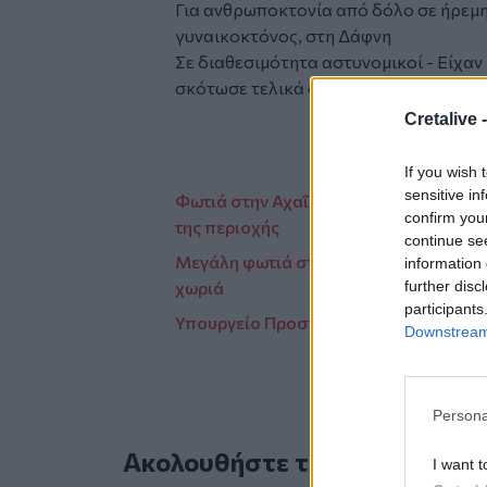
Για ανθρωποκτονία από δόλο σε ήρεμη
γυναικοκτόνος, στη Δάφνη
Σε διαθεσιμότητα αστυνομικοί - Είχαν
σκότωσε τελικά ο άντρας της
Cretalive 
If you wish 
sensitive in
Φωτιά στην Αχαΐα: Συστάσεις από την
confirm you
της περιοχής
continue se
Μεγάλη φωτιά στην Αχαΐα: Πέντε τραυμ
information 
further disc
χωριά
participants
Υπουργείο Προστασίας του Πολίτη: Ο 
Downstream 
Persona
Ακολουθήστε το Cretalive στ
I want t