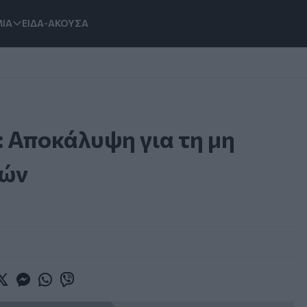
ΙΑ
ΕΙΔΑ-ΑΚΟΥΣΑ
: Αποκάλυψη για τη μη
κών
book
witter
Messenger
Whatsapp
Viber