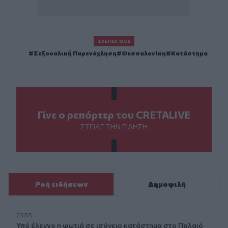
ΣΧΕΤΙΚΆ TAGS
Σεξουαλική Παρενόχληση
Θεσσαλονίκη
Κατάστημα
Γίνε ο ρεπόρτερ του CRETALIVE
ΣΤΕΊΛΕ ΤΗΝ ΕΊΔΗΣΗ
Ροή ειδήσεων
Δημοφιλή
23:55
Υπό έλεγχο η φωτιά σε ισόγειο κατάστημα στο Παλαιό