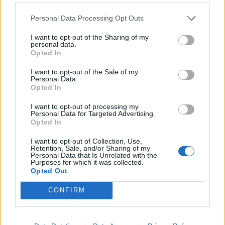
Personal Data Processing Opt Outs
I want to opt-out of the Sharing of my
personal data.
Opted In
ΣΧΕΤΙΚA AΡΘΡΑ
I want to opt-out of the Sale of my
Personal Data.
Υπό έλεγχο η φωτιά σε ισόγειο κατάστημα στο Παλαιό
ΕΛΛAΔΑ
23:55
Opted In
Υπό έλεγχο η φωτιά σε ισόγειο κα
Υπό έλεγχο η φωτιά σε ισόγειο
κατάστημα στο Παλαιό Φάληρο -
I want to opt-out of processing my
Personal Data for Targeted Advertising.
Εκκενώθηκε προληπτικά
Opted In
πολυκατοικία
I want to opt-out of Collection, Use,
Retention, Sale, and/or Sharing of my
Personal Data that Is Unrelated with the
Σοκαριστικά στοιχεία άφησε πίσω της η μέγα-πυρκαγιά
ΕΛΛAΔΑ
23:27
Purposes for which it was collected.
Σοκαριστικά στοιχεία άφησε πίσω τ
Σοκαριστικά στοιχεία άφησε
Opted Out
πίσω της η μέγα-πυρκαγιά στην
Αττικοβοιωτία
CONFIRM