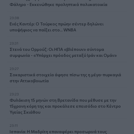
Φάληρο - Εκκενώθηκε προληπτικά πολυκατοικία
23:38
Ενές Καντέρ: Ο Τούρκος πρώην σέντερ δηλώνει
υποψήφιος να παίξει στο... WNBA
23:31
Στενά του Ορμούζ: Οι ΗΠΑ «βλέπουν» σύντομα
συμφωνία - «Υπάρχει πρόοδος μεταξύ Ιράν και Ομάν»
23:27
Σοκαριστικά στοιχεία άφησε πίσω της η μέγα-πυρκαγιά
στην Αττικοβοιωτία
23:23
Φυλάκιση 15 μηνών στη Βρετανίδα που μέθυσε με την
15χρονη κόρη της και προκάλεσε επεισόδιο στο Κέντρο
Υγείας Σκιάθου
23:11
Ισπανία: Η Μαδρίτη επαναφέρει προσωρινά τους