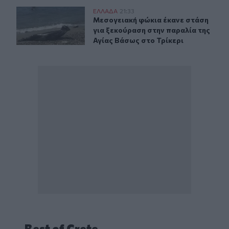
Μεσογειακή φώκια έκανε στάση για ξεκούραση στην παρ
ΕΛΛAΔΑ
21:33
Μεσογειακή φώκια έκανε στάση για
Μεσογειακή φώκια έκανε στάση
για ξεκούραση στην παραλία της
Αγίας Βάσως στο Τρίκερι
Best of Crete