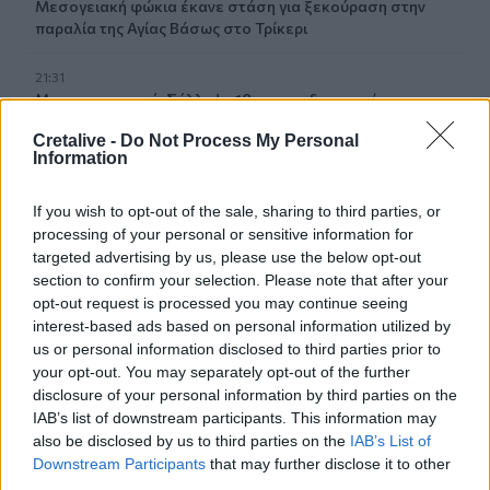
Μεσογειακή φώκια έκανε στάση για ξεκούραση στην
παραλία της Αγίας Βάσως στο Τρίκερι
21:31
Μεταναστευτικό: Σύλληψη 18χρονου διακινητή για την
"καραβιά" στον Τσούτσουρα
Cretalive -
Do Not Process My Personal
Information
21:11
Δημοπρατείται η μπάλα των ιστορικών γκολ του
If you wish to opt-out of the sale, sharing to third parties, or
Μαραντόνα επί της Αγγλίας στο Μουντιάλ 1986
processing of your personal or sensitive information for
targeted advertising by us, please use the below opt-out
21:08
section to confirm your selection. Please note that after your
Διεθνείς διακρίσεις για τη μαθητική ταινία stop motion
opt-out request is processed you may continue seeing
«Shared Weights» του 8ου Γυμνασίου Ηρακλείου
interest-based ads based on personal information utilized by
us or personal information disclosed to third parties prior to
20:57
your opt-out. You may separately opt-out of the further
ΥΠΑΑΤ – ΑΑΔΕ: Υπεγράφη κοινή απόφαση για
disclosure of your personal information by third parties on the
επενδύσεις 263,5 εκατ. ευρώ
IAB’s list of downstream participants. This information may
also be disclosed by us to third parties on the
IAB’s List of
Downstream Participants
that may further disclose it to other
ΠΕΡΙΣΣΟΤΕΡΑ
third parties.