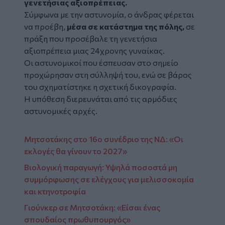
γενετήσιας αξιοπρέπειας.
Σύμφωνα με την αστυνομία, ο άνδρας φέρεται
να προέβη,
μέσα σε κατάστημα της πόλης,
σε
πράξη που προσέβαλε τη γενετήσια
αξιοπρέπεια μιας 24χρονης γυναίκας.
Οι αστυνομικοί που έσπευσαν στο σημείο
προχώρησαν στη σύλληψή του, ενώ σε βάρος
του σχηματίστηκε η σχετική δικογραφία.
Η υπόθεση διερευνάται από τις αρμόδιες
αστυνομικές αρχές.
Μητσοτάκης στο 16ο συνέδριο της ΝΔ: «Οι
εκλογές θα γίνουν το 2027»
Βιολογική παραγωγή: Υψηλά ποσοστά μη
συμμόρφωσης σε ελέγχους για μελισσοκομία
και κτηνοτροφία
Γιούνκερ σε Μητσοτάκη: «Είσαι ένας
σπουδαίος πρωθυπουργός»