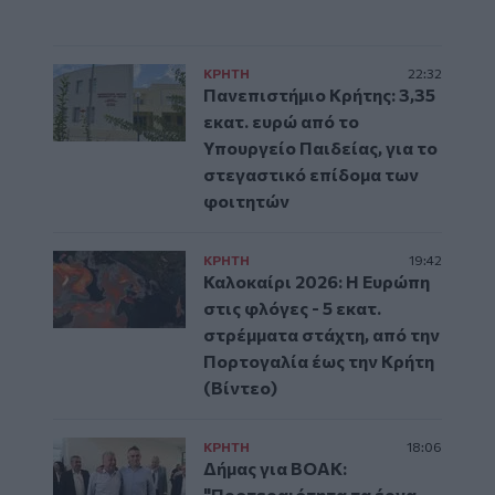
ΚΡΗΤΗ
22:32
Πανεπιστήμιο Κρήτης: 3,35
εκατ. ευρώ από το
Υπουργείο Παιδείας, για το
στεγαστικό επίδομα των
φοιτητών
ΚΡΗΤΗ
19:42
Καλοκαίρι 2026: Η Ευρώπη
στις φλόγες - 5 εκατ.
στρέμματα στάχτη, από την
Πορτογαλία έως την Κρήτη
(Βίντεο)
ΚΡΗΤΗ
18:06
Δήμας για ΒΟΑΚ:
"Προτεραιότητα τα έργα