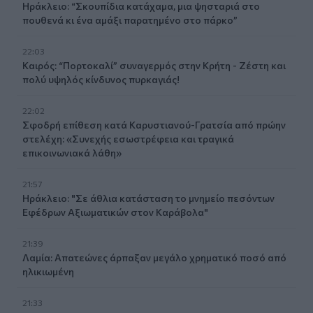
Ηράκλειο: “Σκουπίδια κατάχαμα, μια ψησταριά στο
πουθενά κι ένα αμάξι παρατημένο στο πάρκο”
22:03
Καιρός: “Πορτοκαλί” συναγερμός στην Κρήτη - Ζέστη και
πολύ υψηλός κίνδυνος πυρκαγιάς!
22:02
Σφοδρή επίθεση κατά Καρυστιανού-Γρατσία από πρώην
στελέχη: «Συνεχής εσωστρέφεια και τραγικά
επικοινωνιακά λάθη»
21:57
Ηράκλειο: "Σε άθλια κατάσταση το μνημείο πεσόντων
Εφέδρων Αξιωματικών στον Καράβολα"
21:39
Λαμία: Απατεώνες άρπαξαν μεγάλο χρηματικό ποσό από
ηλικιωμένη
21:33