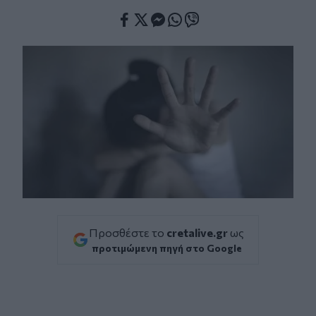
Facebook
Twitter
Messenger
Whatsapp
Viber
Προσθέστε το
cretalive.gr
ως
προτιμώμενη πηγή στο Google