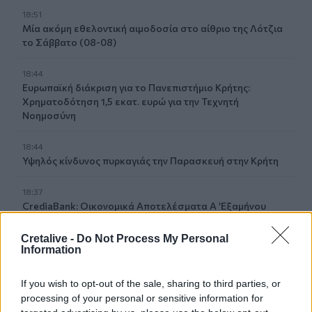
18:51
Μία ακόμη εθελοντική αιμοδοσία στο αίθριο της Λότζια
το Σάββατο (08-08)
18:44
Ευρωπαϊκή διάκριση για το Πανεπιστήμιο Κρήτης:
Χρηματοδότηση 1,5 εκατ. ευρώ για την Τεχνητή
Νοημοσύνη
18:44
Υψηλός κίνδυνος πυρκαγιάς την Παρασκευή στην Κρήτη
18:37
CrediaBank: Οικονομικά Αποτελέσματα A ’Εξαμήνου
2026 - Υψηλοί ρυθμοί ανάπτυξης και νέα ρεκόρ
επιδόσεων
Cretalive -
Do Not Process My Personal
Information
18:32
Αγωνία για την 20χρονη Ραφαέλα: Από το ΠΑΓΝΗ στην
If you wish to opt-out of the sale, sharing to third parties, or
Αθήνα η φοιτήτρια που τραυματίστηκε σε τροχαίο στο
processing of your personal or sensitive information for
ΙΤΕ