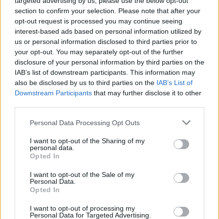
targeted advertising by us, please use the below opt-out
section to confirm your selection. Please note that after your
18:19
opt-out request is processed you may continue seeing
Δύο συλλήψεις για την υπόθεση του 72χρονου που είχε
interest-based ads based on personal information utilized by
βρεθεί νεκρός σε αυτοκίνητο στα Άνω Λιόσια
us or personal information disclosed to third parties prior to
your opt-out. You may separately opt-out of the further
18:09
disclosure of your personal information by third parties on the
Ντύθηκε «Χάρος», ανέβηκε στην οροφή νοσοκομείου
IAB’s list of downstream participants. This information may
και... σκόρπισε τον τρόμο
also be disclosed by us to third parties on the
IAB’s List of
Downstream Participants
that may further disclose it to other
18:05
third parties.
Γιώργος Σφακιανάκης: Η παρέμβαση για το
μεταναστευτικό με φόντο τη Θέουτα
Personal Data Processing Opt Outs
I want to opt-out of the Sharing of my
18:04
personal data.
Υπ. Παιδείας: Ανακοινώθηκαν 95 ειδικότητες και 860
Opted In
τμήματα των ΣΑΕΚ – Πότε ξεκινούν οι αιτήσεις
I want to opt-out of the Sale of my
Personal Data.
17:56
Opted In
Ρέθυμνο: Κάλεσμα των οικοδόμων για μαζική συμμετοχή
στο συλλαλητήριο της ΔΕΘ
I want to opt-out of processing my
Personal Data for Targeted Advertising.