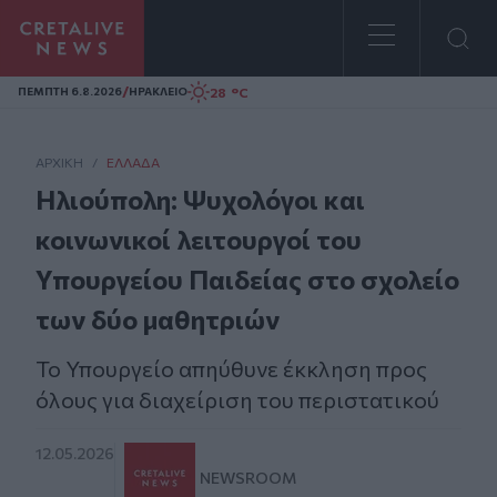
Homepage
/
28 °C
ΠΕΜΠΤΗ 6.8.2026
ΗΡΑΚΛΕΙΟ
ΑΡΧΙΚΗ
/
ΕΛΛΆΔΑ
Hλιούπολη: Ψυχολόγοι και
κοινωνικοί λειτουργοί του
Υπουργείου Παιδείας στο σχολείο
των δύο μαθητριών
Το Υπουργείο απηύθυνε έκκληση προς
όλους για διαχείριση του περιστατικού
12.05.2026
NEWSROOM