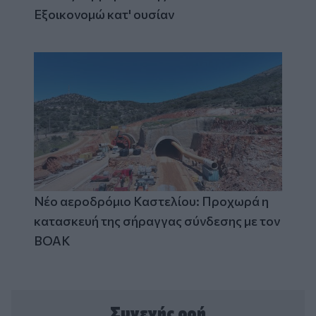
Εξοικονομώ κατ' ουσίαν
Νέο αεροδρόμιο Καστελίου: Προχωρά η
κατασκευή της σήραγγας σύνδεσης με τον
ΒΟΑΚ
Συνεχής ροή