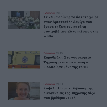
Σε κλίμα οδύνης το ύστατο χαίρε στον Αριστοτέλη Δαμί
ΕΛΛAΔΑ
19:56
Σε κλίμα οδύνης το ύστατο χαίρε σ
Σε κλίμα οδύνης το ύστατο χαίρε
στον Αριστοτέλη Δαμίγο που
έχασε τη ζωή του κατά τη
συντριβή των ελικοπτέρων στην
Ψάθα
Σαμοθράκη: Στο νοσοκομείο 15χρονη μετά από πτώση – 
ΕΛΛAΔΑ
19:16
Σαμοθράκη: Στο νοσοκομείο 15χρονη
Σαμοθράκη: Στο νοσοκομείο
15χρονη μετά από πτώση –
Ειδοποίησε μόνη της το 112
Κυψέλη: Η πρώτη δήλωση της οικογένειας της 38χρονης
ΕΛΛAΔΑ
19:01
Κυψέλη: Η πρώτη δήλωση της οικογέ
Κυψέλη: Η πρώτη δήλωση της
οικογένειας της 38χρονης Λίζα
που βρέθηκε νεκρή