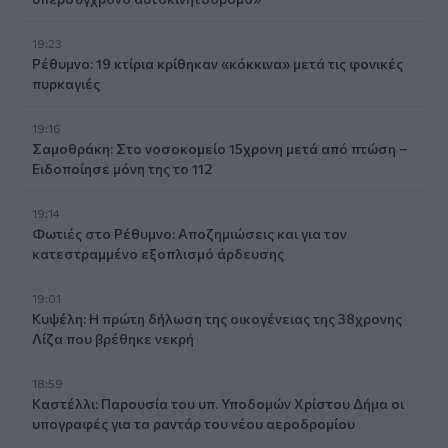
19:23
Ρέθυμνο: 19 κτίρια κρίθηκαν «κόκκινα» μετά τις φονικές
πυρκαγιές
19:16
Σαμοθράκη: Στο νοσοκομείο 15χρονη μετά από πτώση –
Ειδοποίησε μόνη της το 112
19:14
Φωτιές στο Ρέθυμνο: Αποζημιώσεις και για τον
κατεστραμμένο εξοπλισμό άρδευσης
19:01
Κυψέλη: Η πρώτη δήλωση της οικογένειας της 38χρονης
Λίζα που βρέθηκε νεκρή
18:59
Καστέλλι: Παρουσία του υπ. Υποδομών Χρίστου Δήμα οι
υπογραφές για τα ραντάρ του νέου αεροδρομίου