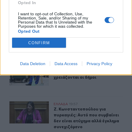
Opted In
ΠΕΡΙΣΣΟΤΕΡΑ
I want to opt-out of Collection, Use,
Retention, Sale, and/or Sharing of my
Personal Data that Is Unrelated with the
Purposes for which it was collected.
Opted Out
CONFIRM
ΣΧΕΤΙΚA AΡΘΡΑ
Data Deletion
Data Access
Privacy Policy
Οργανωτικό λίφτινγκ χρειάζονται οι δήμοι
ΕΛΛAΔΑ
20:06
Οργανωτικό λίφτινγκ χρειάζονται ο
Οργανωτικό λίφτινγκ
χρειάζονται οι δήμοι
Ζ. Κωνσταντοπούλου για πυρκαγιές: Αυτό που συμβαίνει
ΕΛΛAΔΑ
19:57
Ζ. Κωνσταντοπούλου για πυρκαγιές:
Ζ. Κωνσταντοπούλου για
πυρκαγιές: Αυτό που συμβαίνει
δεν είναι ατύχημα αλλά έγκλημα
συνεχιζόμενο