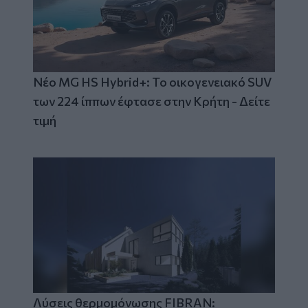
Νέο MG HS Hybrid+: Το οικογενειακό SUV
των 224 ίππων έφτασε στην Κρήτη - Δείτε
τιμή
Λύσεις θερμομόνωσης FIBRAN: