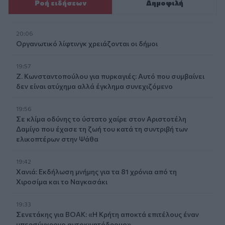
Ροή ειδήσεων
Δημοφιλή
20:06
Οργανωτικό λίφτινγκ χρειάζονται οι δήμοι
19:57
Ζ. Κωνσταντοπούλου για πυρκαγιές: Αυτό που συμβαίνει
δεν είναι ατύχημα αλλά έγκλημα συνεχιζόμενο
19:56
Σε κλίμα οδύνης το ύστατο χαίρε στον Αριστοτέλη
Δαμίγο που έχασε τη ζωή του κατά τη συντριβή των
ελικοπτέρων στην Ψάθα
19:42
Χανιά: Εκδήλωση μνήμης για τα 81 χρόνια από τη
Χιροσίμα και το Ναγκασάκι
19:33
Σενετάκης για ΒΟΑΚ: «Η Κρήτη αποκτά επιτέλους έναν
υπερσύγχρονο αυτοκινητόδρομο»