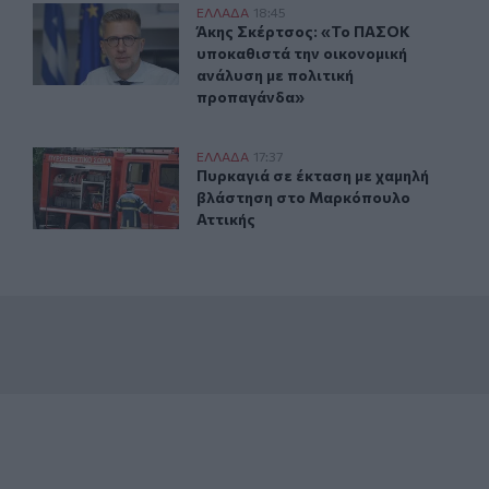
ώσεως του Σωτήρος στον Σαρωνικό
Άκης Σκέρτσος: «Το ΠΑΣΟΚ υποκαθιστά την οικονομική
ΕΛΛAΔΑ
18:45
σάκι της Μεταμορφώσεως του Σωτήρος στον Σαρωνικό
Άκης Σκέρτσος: «Το ΠΑΣΟΚ υποκαθι
Άκης Σκέρτσος: «Το ΠΑΣΟΚ
υποκαθιστά την οικονομική
ανάλυση με πολιτική
προπαγάνδα»
γιά σε αγροτοδασική έκταση στο Στεφάνι Κορίνθου
Πυρκαγιά σε έκταση με χαμηλή βλάστηση στο Μαρκόπο
ΕΛΛAΔΑ
17:37
υνάμεις στην πυρκαγιά σε αγροτοδασική έκταση στο Στεφάν
Πυρκαγιά σε έκταση με χαμηλή βλά
Πυρκαγιά σε έκταση με χαμηλή
βλάστηση στο Μαρκόπουλο
Αττικής