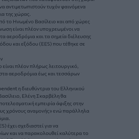
να αντιμετωπιστούν τυχόν φαινόμενα
α της χώρας.
 από το Ηνωμένο Βασίλειο και από χώρες
νωση είναι πλέον υποχρεωμένοι να
α αεροδρόμια και τα σημεία διέλευσης
σόδου και εξόδου (EES) που τέθηκε σε
ών
ο είναι πλέον πλήρως λειτουργικό,
 στα αεροδρόμια έως και τεσσάρων
ependent η διευθύντρια του Ελληνικού
ασίλειο, Ελένη Σκαρβέλη θα
ποτελεσματική εμπειρία άφιξης στην
τους χρόνους αναμονής» ενώ παράλληλα
μια.
) έχει σχεδιαστεί για να
ίων και να παρακολουθεί καλύτερα το