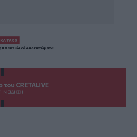
ΙΚΆ TAGS
ς
Δακτυλικά Αποτυπώματα
ερ του CRETALIVE
ΤΗΝ ΕΊΔΗΣΗ