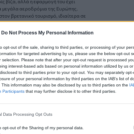
ς βίζα, αλλά η εφαρμογή του έχει
α μεγάλα αεροδρόμια της Ευρώπης.
τον βρετανικό τουρισμό, ιδιαίτερα σε
μούς όπως η Κέρκυρα, η Κρήτη και η
ήσουν περισσότερους από 2.000
-
Do Not Process My Personal Information
ίοδο αιχμής.
 ημερομηνία λήξης για την εξαίρεση από
to opt-out of the sale, sharing to third parties, or processing of your per
.
formation for targeted advertising by us, please use the below opt-out s
 η Ευρώπη βλέπει μια μεγάλη αύξηση
r selection. Please note that after your opt-out request is processed y
ιακοπών φέτος» δήλωσε εκπρόσωπος του
eing interest-based ads based on personal information utilized by us or
disclosed to third parties prior to your opt-out. You may separately opt-
losure of your personal information by third parties on the IAB’s list of
η χώρα με τις περισσότερες επισκέψεις
. This information may also be disclosed by us to third parties on the
IA
την Ισπανία, τη Γαλλία, την Ιταλία και
Participants
that may further disclose it to other third parties.
είναι πολύ νωρίς για να πούμε τι
 τον αριθμό των ατόμων που
l Data Processing Opt Outs
σεις για το πού θα ταξιδέψουν βασίζονται
o opt-out of the Sharing of my personal data.