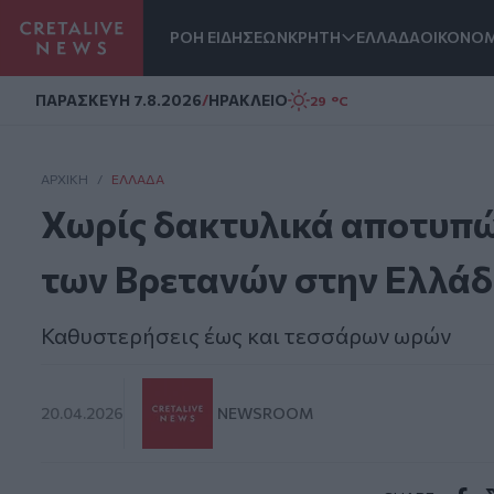
ΡΟΗ ΕΙΔΗΣΕΩΝ
ΚΡΗΤΗ
ΕΛΛΑΔΑ
ΟΙΚΟΝΟΜ
Homepage
ΠΑΡΑΣΚΕΥΗ 7.8.2026
/
ΗΡΑΚΛΕΙΟ
29 °C
ΑΡΧΙΚΗ
/
ΕΛΛΆΔΑ
Χωρίς δακτυλικά αποτυπώμ
των Βρετανών στην Ελλάδ
Καθυστερήσεις έως και τεσσάρων ωρών
20.04.2026
NEWSROOM