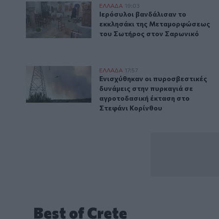
Ιερόσυλοι βανδάλισαν το εκκλησάκι της Μεταμορφ
ΕΛΛAΔΑ
19:03
Ιερόσυλοι βανδάλισαν το εκκλη
Ιερόσυλοι βανδάλισαν το
εκκλησάκι της Μεταμορφώσεως
του Σωτήρος στον Σαρωνικό
Ενισχύθηκαν οι πυροσβεστικές δυνάμεις στην πυρκα
ΕΛΛAΔΑ
17:57
Ενισχύθηκαν οι πυροσβεστικές δ
Ενισχύθηκαν οι πυροσβεστικές
δυνάμεις στην πυρκαγιά σε
αγροτοδασική έκταση στο
Στεφάνι Κορίνθου
Best of Crete