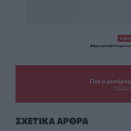
ΣΧΕΤ
Βρετανοί
Τουρίστε
Γίνε ο ρεπόρτ
ΣΤΕΊΛΕ 
ΣΧΕΤΙΚA AΡΘΡΑ