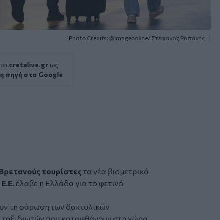
Photo Credits: @imageonline/ Στέφανος Ραπάνης
 το
cretalive.gr
ως
η πηγή στο Google
Βρετανούς τουρίστες
τα νέα βιομετρικά
 Ε.Ε.
έλαβε η Ελλάδα για το φετινό
ουν τη σάρωση των δακτυλικών
 ταξιδιωτών που καταφθάνουν στη χώρα.