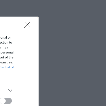
Η ξηρασία εξαπλώνεται σε όλη την
Ευρώπη – Εικόνες με ξερά εδάφη και
ποτάμια σε ιστορικά χαμηλά επίπεδα
18:13
Τι είναι το «Papara» που έγινε viral στη
μεταγραφή του Σαλάχ στην Τουρκία
sonal or
ection to
18:09
ou may
ΕΛ.ΑΣ Κρήτη: Ποιοι αξιωματικοί
 personal
προήχθησαν - Όλα τα ονόματα
out of the
 downstream
18:06
B’s List of
Δήμας για ΒΟΑΚ: "Προτεραιότητα τα
έργα οδικής ασφάλειας"- Δείτε βίντεο
18:00
ΚΚΕ: Αποκομμένη από την
πραγματικότητα η κυβέρνηση, οι
Κρητικοί έχουν ανάγκη από ανθρώπινη
ζωή