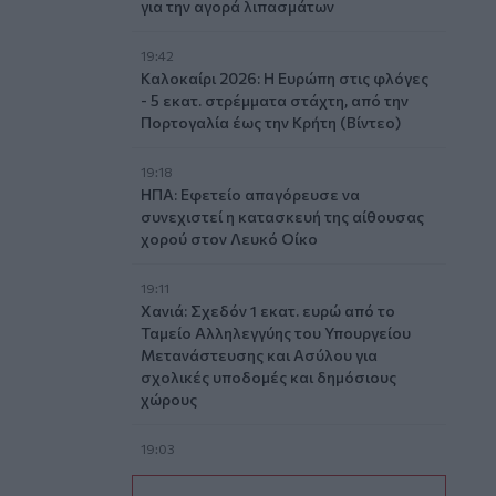
για την αγορά λιπασμάτων
19:42
Καλοκαίρι 2026: Η Ευρώπη στις φλόγες
- 5 εκατ. στρέμματα στάχτη, από την
Πορτογαλία έως την Κρήτη (Βίντεο)
19:18
ΗΠΑ: Εφετείο απαγόρευσε να
συνεχιστεί η κατασκευή της αίθουσας
χορού στον Λευκό Οίκο
19:11
Χανιά: Σχεδόν 1 εκατ. ευρώ από το
Ταμείο Αλληλεγγύης του Υπουργείου
Μετανάστευσης και Ασύλου για
σχολικές υποδομές και δημόσιους
χώρους
19:03
Ιερόσυλοι βανδάλισαν το εκκλησάκι
της Μεταμορφώσεως του Σωτήρος