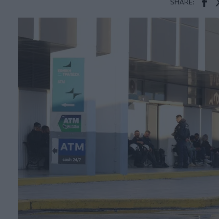
SHARE:
Face
T