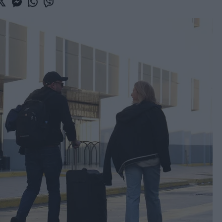
book
witter
Messenger
Whatsapp
Viber