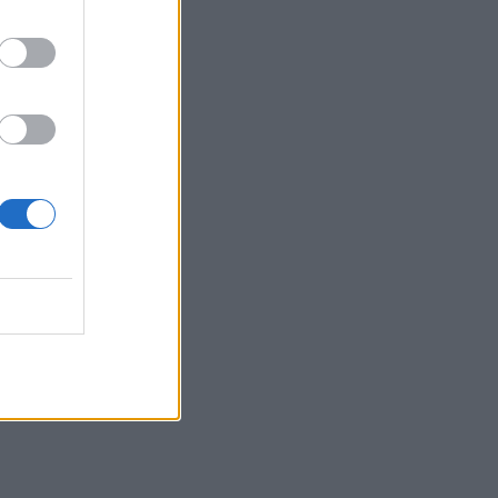
17:57
Ενισχύθηκαν οι πυροσβεστικές
δυνάμεις στην πυρκαγιά σε
αγροτοδασική έκταση στο Στεφάνι
Κορίνθου
17:40
Χανιά: «4 Εποχές στον Δήμο Πλατανιά»
- Εγκαίνια Ομαδικής Έκθεσης
Ζωγραφικής & Φωτογραφίας
17:37
Πυρκαγιά σε έκταση με χαμηλή
βλάστηση στο Μαρκόπουλο Αττικής
17:32
Ελληνικός Ερυθρός Σταυρός: Τι πρέπει
να περιέχει ένα φαρμακείο διακοπών
17:24