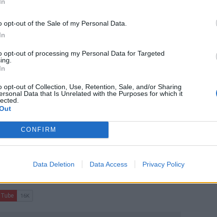
In
α, η αριστεία δεν είναι “πτυχία και
o opt-out of the Sale of my Personal Data.
In
ίου Τουρισμού - Άνοιξε το παράθυρο και
to opt-out of processing my Personal Data for Targeted
ing.
ηφισίας: Ουρές χιλιομέτρων
In
o opt-out of Collection, Use, Retention, Sale, and/or Sharing
ersonal Data that Is Unrelated with the Purposes for which it
lected.
Out
CONFIRM
ο
Google News
και στο
Facebook
Data Deletion
Data Access
Privacy Policy
κανάλι μας στο
YouTube