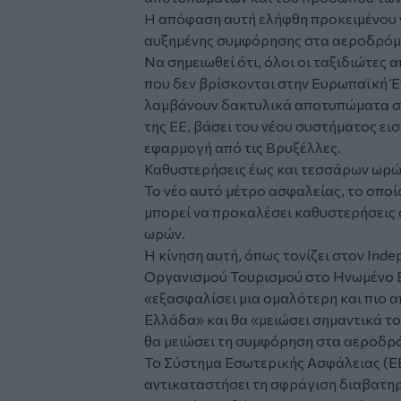
Η απόφαση αυτή ελήφθη προκειμένου 
αυξημένης συμφόρησης στα αεροδρόμι
Να σημειωθεί ότι, όλοι οι ταξιδιώτες
που δεν βρίσκονται στην Ευρωπαϊκή Έ
λαμβάνουν δακτυλικά αποτυπώματα στ
της ΕΕ, βάσει του νέου συστήματος ει
εφαρμογή από τις Βρυξέλλες.
Καθυστερήσεις έως και τεσσάρων ωρ
Το νέο αυτό μέτρο ασφαλείας, το οποί
μπορεί να προκαλέσει καθυστερήσεις
ωρών.
Η κίνηση αυτή, όπως τονίζει στον Ind
Οργανισμού Τουρισμού στο Ηνωμένο Β
«εξασφαλίσει μια ομαλότερη και πιο α
Ελλάδα» και θα «μειώσει σημαντικά 
θα μειώσει τη συμφόρηση στα αεροδρό
Το Σύστημα Εσωτερικής Ασφάλειας (EES
αντικαταστήσει τη σφράγιση διαβατηρ