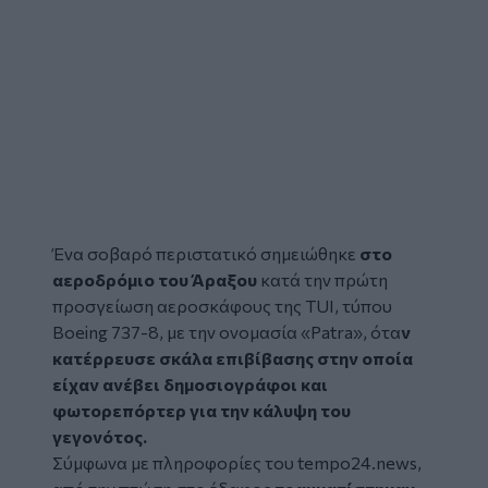
Ένα σοβαρό περιστατικό σημειώθηκε
στο
αεροδρόμιο του Άραξου
κατά την πρώτη
προσγείωση αεροσκάφους της TUI, τύπου
Boeing 737-8, με την ονομασία «Patra», ότα
ν
κατέρρευσε σκάλα επιβίβασης στην οποία
είχαν ανέβει
δημοσιογράφοι
και
φωτορεπόρτερ για την κάλυψη του
γεγονότος.
Σύμφωνα με πληροφορίες του
tempo24.news
,