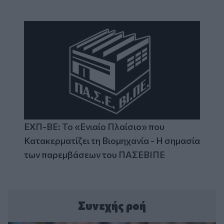
ΕΧΠ-ΒΕ: Το «Ενιαίο Πλαίσιο» που
Κατακερματίζει τη Βιομηχανία - Η σημασία
των παρεμβάσεων του ΠΑΣΕΒΙΠΕ
Συνεχής ροή