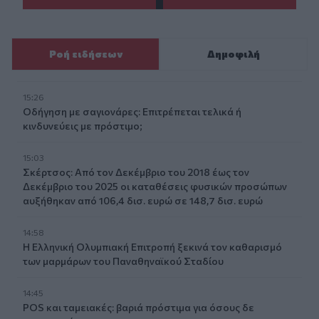
Ροή ειδήσεων
Δημοφιλή
15:26
Οδήγηση με σαγιονάρες: Επιτρέπεται τελικά ή
κινδυνεύεις με πρόστιμο;
15:03
Σκέρτσος: Από τον Δεκέμβριο του 2018 έως τον
Δεκέμβριο του 2025 οι καταθέσεις φυσικών προσώπων
αυξήθηκαν από 106,4 δισ. ευρώ σε 148,7 δισ. ευρώ
14:58
Η Ελληνική Ολυμπιακή Επιτροπή ξεκινά τον καθαρισμό
των μαρμάρων του Παναθηναϊκού Σταδίου
14:45
POS και ταμειακές: βαριά πρόστιμα για όσους δε