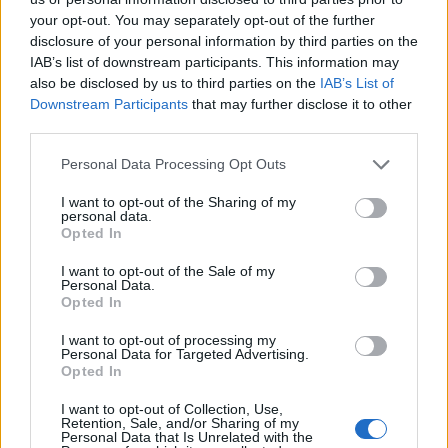
"κόκκινος" συναγερμός
your opt-out. You may separately opt-out of the further
disclosure of your personal information by third parties on the
12:44
IAB’s list of downstream participants. This information may
Άρτα: Απολογούνται ο διευθυντής και ο τεχνικός
also be disclosed by us to third parties on the
IAB’s List of
ασφαλείας του ΔΕΔΔΗΕ
Downstream Participants
that may further disclose it to other
third parties.
12:38
Τουρνάς: Σε επιφυλακή ο κρατικός μηχανισμός
Personal Data Processing Opt Outs
12:27
I want to opt-out of the Sharing of my
personal data.
Μήλος: Ελικόπτερο… προσγειώθηκε στο Σαρακήνικο για
Opted In
να κάνουν μπάνιο οι επιβάτες του - Δείτε βίντεο
I want to opt-out of the Sale of my
12:15
Personal Data.
Opted In
Κίσσαμος: 32χρονος κατηγορείται για πέντε κλοπές από
επιχειρήσεις
I want to opt-out of processing my
Personal Data for Targeted Advertising.
12:14
Opted In
Τροχαίο ατύχημα το πρωί στην Πάρνηθα - Στο
νοσοκομείο 4 άτομα
I want to opt-out of Collection, Use,
Retention, Sale, and/or Sharing of my
Personal Data that Is Unrelated with the