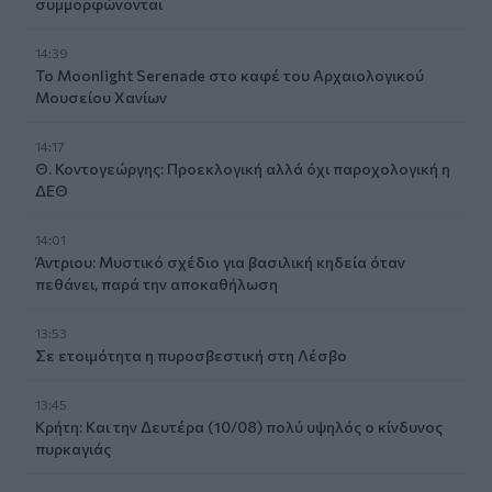
συμμορφώνονται
14:39
To Moonlight Serenade στο καφέ του Αρχαιολογικού
Μουσείου Χανίων
14:17
Θ. Κοντογεώργης: Προεκλογική αλλά όχι παροχολογική η
ΔΕΘ
14:01
Άντριου: Μυστικό σχέδιο για βασιλική κηδεία όταν
πεθάνει, παρά την αποκαθήλωση
13:53
Σε ετοιμότητα η πυροσβεστική στη Λέσβο
13:45
Κρήτη: Και την Δευτέρα (10/08) πολύ υψηλός ο κίνδυνος
πυρκαγιάς