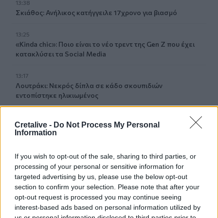
13:38
Σκιάθος: Ανήλικος κατήγγειλε 17χρονο για βιασμό
13:25
«Kinda chic»: Ποιο είναι το νέο τρεντ της Gen Z που έχει
κατακλύσει τα Social Media
13:17
Λουτράκι: Νεκρός δίπλα σε κάδο σκουπιδιών
εντοπίστηκε ηλικιωμένος
13:08
Cretalive -
Do Not Process My Personal
«Χρυσές» διακοπές στην Ελλάδα: Το προφίλ των
Information
τουριστών και οι βίλες των 168.000€ την εβδομάδα
If you wish to opt-out of the sale, sharing to third parties, or
12:54
processing of your personal or sensitive information for
Ισπανία: Οι αρμόδιες αρχές έλεγξαν περίπου 200 αφίξεις
targeted advertising by us, please use the below opt-out
ταξιδιωτών από την Ιταλία
section to confirm your selection. Please note that after your
opt-out request is processed you may continue seeing
12:54
interest-based ads based on personal information utilized by
Κρήτη: Ριπές ανέμου έως 110 χλμ την ώρα - Παραμένει ο
us or personal information disclosed to third parties prior to