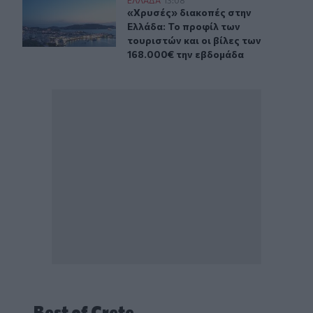
«Χρυσές» διακοπές στην Ελλάδα: Το προφίλ των τουρισ
ΕΛΛAΔΑ
13:08
«Χρυσές» διακοπές στην Ελλάδα: Το
«Χρυσές» διακοπές στην
Ελλάδα: Το προφίλ των
τουριστών και οι βίλες των
168.000€ την εβδομάδα
Best of Crete