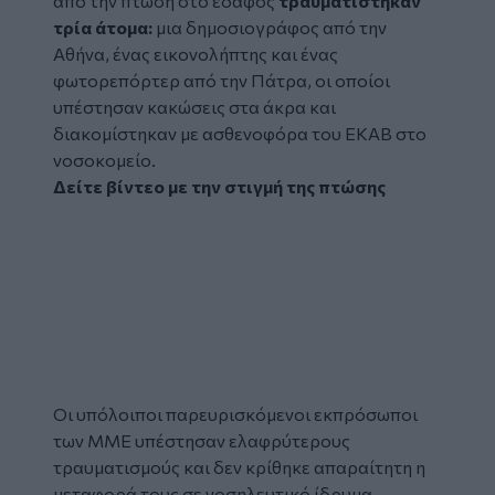
από την πτώση στο έδαφος
τραυματίστηκαν
τρία άτομα:
μια δημοσιογράφος από την
Αθήνα, ένας εικονολήπτης και ένας
φωτορεπόρτερ από την Πάτρα, οι οποίοι
υπέστησαν κακώσεις στα άκρα και
διακομίστηκαν με ασθενοφόρα του ΕΚΑΒ στο
νοσοκομείο.
Δείτε βίντεο με την στιγμή της πτώσης
Οι υπόλοιποι παρευρισκόμενοι εκπρόσωποι
των ΜΜΕ υπέστησαν ελαφρύτερους
τραυματισμούς και δεν κρίθηκε απαραίτητη η
μεταφορά τους σε νοσηλευτικό ίδρυμα.