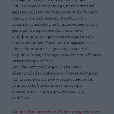
Όπως αναφέρει το
pelop.gr,
το περιστατικό
φέρεται να ξεκίνησε όταν, κατά τη διαδικασία
κάλυψης της εκδήλωσης, υπεύθυνοι της
εταιρείας υπέδειξαν σε δημοσιογράφους και
φωτορεπόρτερ να ανέβουν σε σκάλα
επιβίβασης προκειμένου να εξασφαλιστούν
καλύτερα πλάνα. Στη σκάλα, σύμφωνα με τις
ίδιες πληροφορίες, είχαν συγκεντρωθεί
περίπου 10 έως 15 άτομα, γεγονός που οδήγησε
στην κατάρρευσή της.
Στο ίδιο ρεπορτάζ σημειώνεται ότι ο
εξοπλισμός δεν φαίνεται να ήταν κατάλληλος
για τέτοιο φορτίο, ενώ γίνεται αναφορά σε
χειρισμό της διαδικασίας που εγείρει
ερωτήματα ως προς την οργάνωση της
εκδήλωσης.
Άλιμος: Τραυματίστηκε 27χρονη τουρίστρια σε