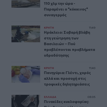
110 χλμ την ώρα -
Παραμένει ο "κόκκινος"
συναγερμός
ΚΡΗΤΗ
11:49
Ηράκλειο: Σοβαρή βλάβη
στη γεώτρηση των
Βασιλειών – Πού
προβλέπονται προβλήματα
υδροδότησης
ΚΡΗΤΗ
11:40
Πανηγύρια: Γλέντι, χορός
αλλά και προσοχή στις
τροφικές δηλητηριάσεις
ΕΛΛAΔΑ
08:05
Πινακίδες κυκλοφορίας: