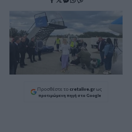
Facebook
Twitter
Messenger
Whatsapp
Viber
Προσθέστε το
cretalive.gr
ως
προτιμώμενη πηγή στο Google