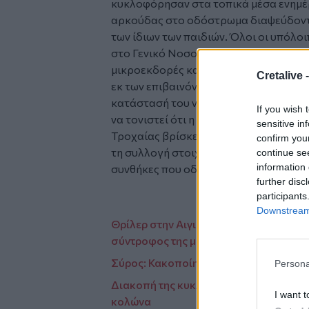
κυκλοφόρησαν στα τοπικά μέσα ενημέ
αρκούδας στο οδόστρωμα διαψεύδοντα
των ίδιων των παιδιών. Όλοι οι υπόλ
στο Γενικό Νοσοκομείο Καστοριάς. Οι
μικροεκδορές και αμυχές, χωρίς να δια
Cretalive 
εκ των επιβαινόντων νοσηλεύεται φέρο
κατάστασή του να παρακολουθείται στ
If you wish 
να τονιστεί ότι η προανάκριση από τη
sensitive in
Τροχαίας βρίσκεται σε πλήρη εξέλιξη. 
confirm you
τη συλλογή στοιχείων προκειμένου να 
continue se
information 
συνθήκες που οδήγησαν στο να σημειω
further disc
participants
Downstream 
Θρίλερ στην Αιγιάλεια: Μαχαιρωμένοι β
σύντροφος της μητέρας
Σύρος: Κακοποίηση ανηλίκου μπροστά
Persona
Διακοπή της κυκλοφορίας στην Ηλιο
I want t
κολώνα