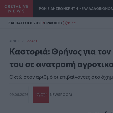
ΡΟΗ ΕΙΔΗΣΕΩΝ
ΚΡΗΤΗ
ΕΛΛΑΔΑ
ΟΙΚΟΝΟΜ
Homepage
ΣAΒΒΑΤΟ 8.8.2026
/
ΗΡΑΚΛΕΙΟ
31 °C
ΑΡΧΙΚΗ
/
ΕΛΛΆΔΑ
Καστοριά: Θρήνος για τον
του σε ανατροπή αγροτικ
Οκτώ στον αριθμό οι επιβαίνοντες στο όχη
09.06.2026
NEWSROOM