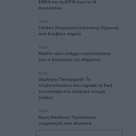
ΕΦΚΑ και τη ΔΥΠΑ έως τις 14
Αυγούστου
10:40
Γαύδος: Επιχείρηση διάσωσης 31χρονης
από δύσβατο σημείο
10:33
Marfin: «Δεν υπάρχει ταυτοποίηση»
λέει ο δικηγόρος της 46χρονης
10:25
Δημήτρης Παπαμιχαήλ: Το
«λεβεντόπαιδο» που έγραψε τη δική
του ιστορία στο ελληνικό σινεμά
(video)
10:19
Άγιος Νικόλαος: Πρόσκληση
συμμετοχής στα «Κρητικά
Μαγειρέματα»