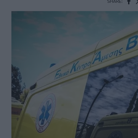
SHARE:
Face
T