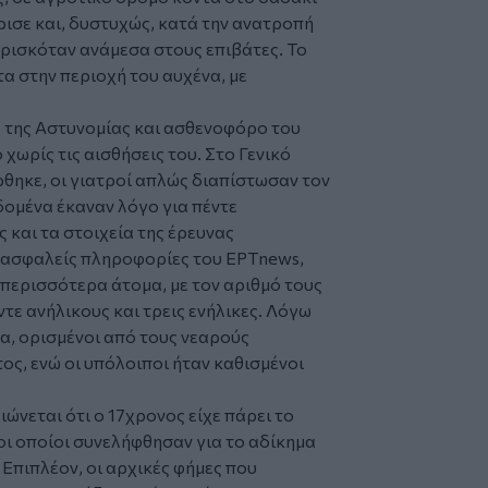
ισε και, δυστυχώς, κατά την ανατροπή
ρισκόταν ανάμεσα στους επιβάτες. Το
α στην περιοχή του αυχένα, με
 της Αστυνομίας και ασθενοφόρο του
χωρίς τις αισθήσεις του. Στο Γενικό
ηκε, οι γιατροί απλώς διαπίστωσαν τον
δομένα έκαναν λόγο για πέντε
 και τα στοιχεία της έρευνας
 ασφαλείς πληροφορίες του ΕΡΤnews,
 περισσότερα άτομα, με τον αριθμό τους
ντε ανήλικους και τρεις ενήλικες. Λόγω
α, ορισμένοι από τους νεαρούς
ς, ενώ οι υπόλοιποι ήταν καθισμένοι
νεται ότι ο 17χρονος είχε πάρει το
 οι οποίοι συνελήφθησαν για το αδίκημα
Επιπλέον, οι αρχικές φήμες που