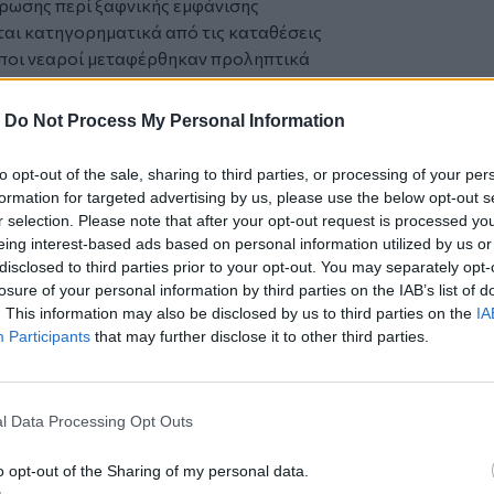
ρωσης περί ξαφνικής εμφάνισης
ι κατηγορηματικά από τις καταθέσεις
οιποι νεαροί μεταφέρθηκαν προληπτικά
 περισσότεροι φέρουν μόνο
τρέχει κίνδυνο η υγεία τους. Μόνο ένας
-
Do Not Process My Personal Information
ντας τραύματα στο κεφάλι, με την
ενά από το ιατρικό προσωπικό. Αξίζει
to opt-out of the sale, sharing to third parties, or processing of your per
ν Αστυνομία Καστοριάς και το Τμήμα
formation for targeted advertising by us, please use the below opt-out s
Οι αρχές συνεχίζουν τις καταθέσεις και
r selection. Please note that after your opt-out request is processed y
ρίξουν άπλετο φως στις ακριβείς
eing interest-based ads based on personal information utilized by us or
disclosed to third parties prior to your opt-out. You may separately opt-
θεί το τροχαίο δυστύχημα.
losure of your personal information by third parties on the IAB’s list of
. This information may also be disclosed by us to third parties on the
IA
Participants
that may further disclose it to other third parties.
ρέθηκαν μάνα και γιος - Ανακρίνεται ο
 στα μάτια περαστικών
l Data Processing Opt Outs
ύπολη μετά από πρόσκρουση φορτηγού σε
o opt-out of the Sharing of my personal data.