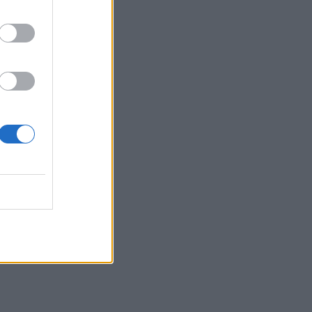
09:14
Χανιά: Ελλείψεις προσωπικού και
προβλήματα στις υπηρεσίες
καθαριότητας
09:08
Διευρύνεται η εθνική πρωτοβουλία για
τις τιμές στο ράφι των σούπερ μάρκετ
09:01
Όταν ο σεισμός της Κρήτης «λάβωσε»
τον Φάρο της Αλεξάνδρειας
08:55
Νέοι ρωσικοί βομβαρδισμοί στο Κίεβο:
Τρεις νεκροί, μεταξύ των οποίων ένα
παιδί
08:49
Μηχανολογικό: 4.700 νέα οχήματα στο