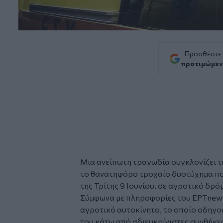
Προσθέστε
προτιμώμεν
Μια ανείπωτη τραγωδία συγκλονίζει τ
το θανατηφόρο τροχαίο δυστύχημα πο
της Τρίτης 9 Ιουνίου, σε αγροτικό δρ
Σύμφωνα με πληροφορίες του ΕΡΤnews
αγροτικό αυτοκίνητο, το οποίο οδηγο
του κάτω από αδιευκρίνιστες συνθήκε