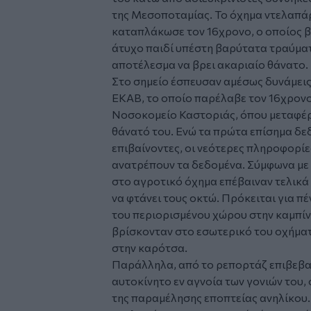
της Μεσοποταμίας. Το όχημα ντελαπάρ
καταπλάκωσε τον 16χρονο, ο οποίος β
άτυχο παιδί υπέστη βαρύτατα τραύματ
αποτέλεσμα να βρει ακαριαίο θάνατο.
Στο σημείο έσπευσαν αμέσως δυνάμεις
ΕΚΑΒ, το οποίο παρέλαβε τον 16χρονο 
Νοσοκομείο Καστοριάς, όπου μεταφέρθ
θάνατό του. Ενώ τα πρώτα επίσημα δε
επιβαίνοντες, οι νεότερες πληροφορίες
ανατρέπουν τα δεδομένα. Σύμφωνα με
στο αγροτικό όχημα επέβαιναν τελικά
να φτάνει τους οκτώ. Πρόκειται για πέ
του περιορισμένου χώρου στην καμπίν
βρίσκονταν στο εσωτερικό του οχήματο
στην καρότσα.
Παράλληλα, από το ρεπορτάζ επιβεβαιώ
αυτοκίνητο εν αγνοία των γονιών του,
της παραμέλησης εποπτείας ανηλίκου. 