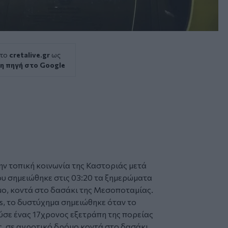
 το
cretalive.gr
ως
η πηγή στο Google
ην τοπική κοινωνία της Καστοριάς μετά
υ σημειώθηκε στις 03:20 τα ξημερώματα
όμο, κοντά στο δασάκι της Μεσοποταμίας.
, το δυστύχημα σημειώθηκε όταν το
ύσε ένας 17χρονος εξετράπη της πορείας
ς, σε αγροτικό δρόμο κοντά στο δασάκι