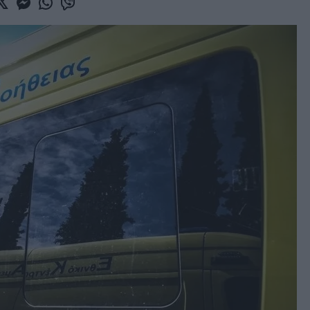
book
witter
Messenger
Whatsapp
Viber