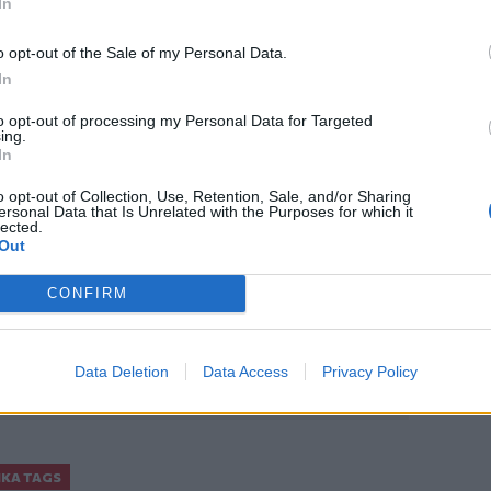
In
o opt-out of the Sale of my Personal Data.
In
to opt-out of processing my Personal Data for Targeted
ing.
In
ο
Google News
και στο
Facebook
o opt-out of Collection, Use, Retention, Sale, and/or Sharing
ersonal Data that Is Unrelated with the Purposes for which it
lected.
κανάλι μας στο
YouTube
Out
CONFIRM
Data Deletion
Data Access
Privacy Policy
ΙΚΆ TAGS