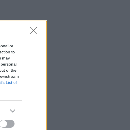
Ρέθυμνο: Μήνυμα αισιοδοξίας από τον
τουρισμό μετά τις πυρκαγιές στο νότο
09:44
Κομμός: Η συγκινητική «πρώτη
διαδρομή» για χελωνάκια Καρέτα
Καρέτα - Βίντεο
sonal or
ection to
09:33
ou may
ΒΟΑΚ: Ολιγόλεπτη διακοπή
 personal
κυκλοφορίας στο τμήμα Νεάπολη –
out of the
Άγιος Νικόλαος λόγω ανατίναξης
 downstream
B’s List of
09:27
Βερολίνο: «Στημένη προβοκάτσια» το
περιστατικό με το drone, σύμφωνα με
τη ρωσική πρεσβεία
09:21
Σητεία: Κατασβέστηκε η φωτιά στα
Αχλάδια - Μικρή η καμένη έκταση