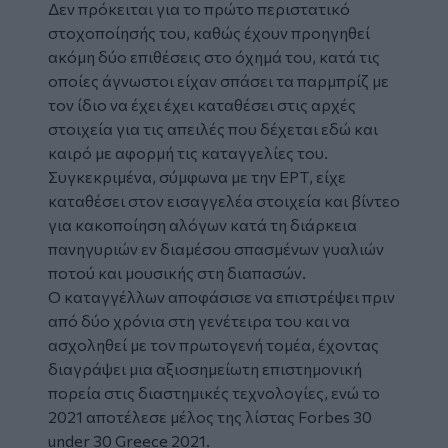
Δεν πρόκειται για το πρώτο περιστατικό
στοχοποίησής του, καθώς έχουν προηγηθεί
ακόμη δύο επιθέσεις στο όχημά του, κατά τις
οποίες άγνωστοι είχαν σπάσει τα παρμπρίζ με
τον ίδιο να έχει έχει καταθέσει στις αρχές
στοιχεία για τις απειλές που δέχεται εδώ και
καιρό με αφορμή τις καταγγελίες του.
Συγκεκριμένα, σύμφωνα με την ΕΡΤ, είχε
καταθέσει στον εισαγγελέα στοιχεία και βίντεο
για κακοποίηση αλόγων κατά τη διάρκεια
πανηγυριών εν διαμέσου σπασμένων γυαλιών
ποτού και μουσικής στη διαπασών.
Ο καταγγέλλων αποφάσισε να επιστρέψει πριν
από δύο χρόνια στη γενέτειρα του και να
ασχοληθεί με τον πρωτογενή τομέα, έχοντας
διαγράψει μια αξιοσημείωτη επιστημονική
πορεία στις διαστημικές τεχνολογίες, ενώ το
2021 αποτέλεσε μέλος της λίστας Forbes 30
under 30 Greece 2021.