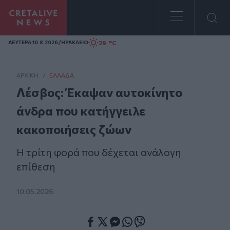
Homepage
/
29 °C
ΔΕΥΤΕΡΑ 10.8.2026
ΗΡΑΚΛΕΙΟ
ΑΡΧΙΚΗ
/
ΕΛΛΆΔΑ
Λέσβος: Έκαψαν αυτοκίνητο
άνδρα που κατήγγειλε
κακοποιήσεις ζώων
H τρίτη φορά που δέχεται ανάλογη
επίθεση
10.05.2026