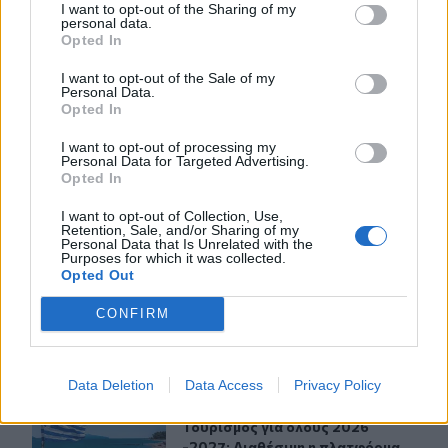
Ανεβαίνει η θερμοκρασία στην Κρήτη - Βοριάδες έως 8
I want to opt-out of the Sharing of my
personal data.
μποφόρ
Opted In
I want to opt-out of the Sale of my
ΠΕΡΙΣΣΟΤΕΡΑ
Personal Data.
Opted In
I want to opt-out of processing my
Personal Data for Targeted Advertising.
Opted In
I want to opt-out of Collection, Use,
ΣΧΕΤΙΚA AΡΘΡΑ
Retention, Sale, and/or Sharing of my
Personal Data that Is Unrelated with the
Purposes for which it was collected.
Opted Out
Θεσσαλονίκη: Τέσσερα άτομα χτύπησαν 19χρονο για ν
ΕΛΛAΔΑ
09:04
Θεσσαλονίκη: Τέσσερα άτομα χτύπ
Θεσσαλονίκη: Τέσσερα άτομα
CONFIRM
χτύπησαν 19χρονο για να τον
ληστέψουν στο Ωραιόκαστρο
Data Deletion
Data Access
Privacy Policy
Τουρισμός για όλους 2026 -2027: Διαθέσιμη η πλατφόρ
ΕΛΛAΔΑ
08:57
Τουρισμός για όλους 2026 -2027: Δ
Τουρισμός για όλους 2026
-2027: Διαθέσιμη η πλατφόρμα