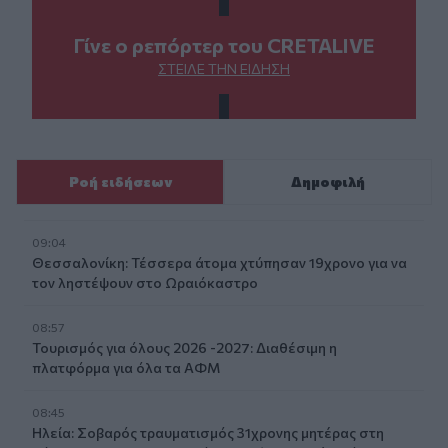
Γίνε ο ρεπόρτερ του CRETALIVE
ΣΤΕΊΛΕ ΤΗΝ ΕΊΔΗΣΗ
Ροή ειδήσεων
Δημοφιλή
09:04
Θεσσαλονίκη: Τέσσερα άτομα χτύπησαν 19χρονο για να
τον ληστέψουν στο Ωραιόκαστρο
08:57
Τουρισμός για όλους 2026 -2027: Διαθέσιμη η
πλατφόρμα για όλα τα ΑΦΜ
08:45
Ηλεία: Σοβαρός τραυματισμός 31χρονης μητέρας στη