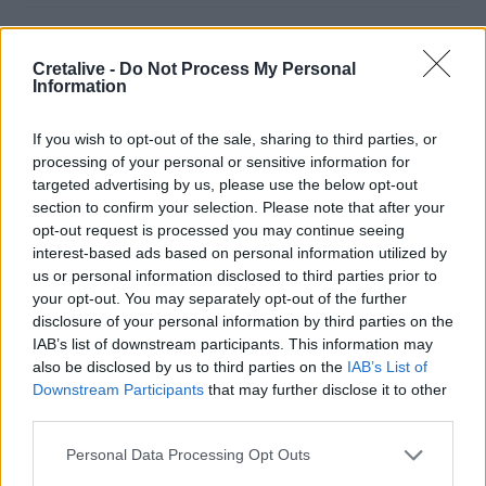
07:53
Θρίλερ με 66χρονο νεκρό - Είχε καταγγείλει
Cretalive -
Do Not Process My Personal
ενδοοικογενειακή βία
Information
07:46
If you wish to opt-out of the sale, sharing to third parties, or
Το Ιράν αξιώνει οι ΗΠΑ να δεχτούν «όλους» τους όρους
processing of your personal or sensitive information for
του για να ξανανοίξει το Ορμούζ
targeted advertising by us, please use the below opt-out
section to confirm your selection. Please note that after your
07:39
opt-out request is processed you may continue seeing
Απεσωκάρι: Ο Πολιτιστικός Σύλλογος πήρε το όνομα του
interest-based ads based on personal information utilized by
Αλέξανδρου Δασκαλάκη
us or personal information disclosed to third parties prior to
your opt-out. You may separately opt-out of the further
07:33
disclosure of your personal information by third parties on the
Οι πληρωμές από τον e-ΕΦΚΑ και τη ΔΥΠΑ από σήμερα
IAB’s list of downstream participants. This information may
έως τις 14 Αυγούστου
also be disclosed by us to third parties on the
IAB’s List of
Downstream Participants
that may further disclose it to other
07:26
third parties.
Εορτολόγιο: Ποιοι γιορτάζουν σήμερα 10 Αυγούστου
Personal Data Processing Opt Outs
07:20