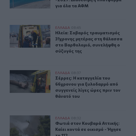
για όλα τα ΑΦΜ
Ηλεία: Σοβαρός τραυματισμός 31χρονης μητέρας στη θ
ΕΛΛAΔΑ
08:45
Ηλεία: Σοβαρός τραυματισμός 31χρ
Ηλεία: Σοβαρός τραυματισμός
31χρονης μητέρας στη θάλασσα
στο Βαρθολομιό, συνελήφθη ο
σύζυγός της
Σέρρες: Η καταγγελία του 66χρονου για ξυλοδαρμό από 
ΕΛΛAΔΑ
08:37
Σέρρες: Η καταγγελία του 66χρονου
Σέρρες: Η καταγγελία του
66χρονου για ξυλοδαρμό από
συγγενείς λίγες ώρες πριν τον
θάνατό του
Φωτιά στον Κουβαρά Αττικής: Καίει κοντά σε οικισμό - 
ΕΛΛAΔΑ
08:32
Φωτιά στον Κουβαρά Αττικής: Καίει 
Φωτιά στον Κουβαρά Αττικής:
Καίει κοντά σε οικισμό - Ήχησε
το 112