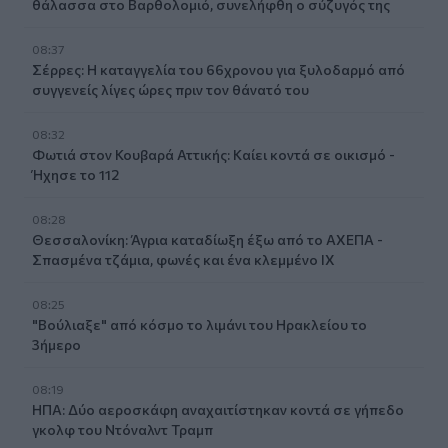
θάλασσα στο Βαρθολομιό, συνελήφθη ο σύζυγός της
08:37
Σέρρες: Η καταγγελία του 66χρονου για ξυλοδαρμό από
συγγενείς λίγες ώρες πριν τον θάνατό του
08:32
Φωτιά στον Κουβαρά Αττικής: Καίει κοντά σε οικισμό -
Ήχησε το 112
08:28
Θεσσαλονίκη: Άγρια καταδίωξη έξω από το ΑΧΕΠΑ -
Σπασμένα τζάμια, φωνές και ένα κλεμμένο ΙΧ
08:25
"Βούλιαξε" από κόσμο το λιμάνι του Ηρακλείου το
3ήμερο
08:19
ΗΠΑ: Δύο αεροσκάφη αναχαιτίστηκαν κοντά σε γήπεδο
γκολφ του Ντόναλντ Τραμπ