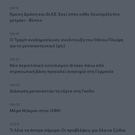
08:15
Άμεση Δράση και ΔΙ.ΑΣ: Εκεί όπου κάθε δευτερόλεπτο
μετράει - Βίντεο
08:14
Ο Τραμπ αναδημοσίευσε συνέντευξη του Θάνου Πλεύρη
για το μεταναστευτικό (pic)
08:10
Νέο περιστατικό εντοπισμού drones πάνω από
στρατιωτική βάση προκαλεί ανησυχία στη Γερμανία
08:03
Διάσωση μεταναστών τη νύχτα στη Γαύδο
08:00
Μέρα Ντίκμαν στον ΟΦΗ
07:59
Τι λένε τα άστρα σήμερα: Οι προβλέψεις για όλα τα ζώδια