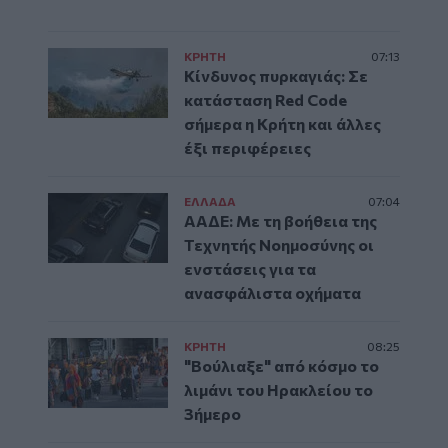
ΚΡΗΤΗ
07:13
Κίνδυνος πυρκαγιάς: Σε
κατάσταση Red Code
σήμερα η Κρήτη και άλλες
έξι περιφέρειες
ΕΛΛAΔΑ
07:04
ΑΑΔΕ: Με τη βοήθεια της
Τεχνητής Νοημοσύνης οι
ενστάσεις για τα
ανασφάλιστα οχήματα
ΚΡΗΤΗ
08:25
"Βούλιαξε" από κόσμο το
λιμάνι του Ηρακλείου το
3ήμερο