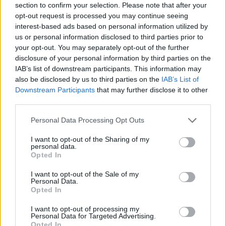
section to confirm your selection. Please note that after your
12:22
opt-out request is processed you may continue seeing
ΥΠΠΟ: Αυτοψία της Λ. Μενδώνη στα Αιγόσθενα για τις
interest-based ads based on personal information utilized by
επιπτώσεις της πυρκαγιάς
us or personal information disclosed to third parties prior to
your opt-out. You may separately opt-out of the further
12:14
disclosure of your personal information by third parties on the
Μυστράς: «Αγαπούσε παθολογικά τους γονείς του» λέει
IAB’s list of downstream participants. This information may
ο δικηγόρος του 55χρονου που έκρυβε το πτώμα του
also be disclosed by us to third parties on the
IAB’s List of
πατέρα του σε καταψύκτη
Downstream Participants
that may further disclose it to other
third parties.
12:12
Δωρεά κλιματιστικού στο Γραφείο Ανηλίκων της
Personal Data Processing Opt Outs
Υποδιεύθυνσης Δίωξης και Εξιχνίασης Εγκλημάτων
Ηρακλείου
I want to opt-out of the Sharing of my
personal data.
Opted In
12:03
Σέρρες: Όλα τα σενάρια εξετάζονται για την στυγερή
I want to opt-out of the Sale of my
δολοφονία του 68χρονου
Personal Data.
Opted In
11:56
I want to opt-out of processing my
Αγροτικές ενισχύσεις: Σε λειτουργία η νέα πλατφόρμα
Personal Data for Targeted Advertising.
myAGRO της ΑΑΔΕ
Opted In