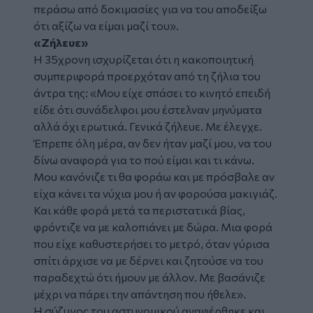
περάσω από δοκιμασίες για να του αποδείξω
ότι αξίζω να είμαι μαζί του».
«Ζήλευε»
Η 35χρονη ισχυρίζεται ότι η κακοποιητική
συμπεριφορά προερχόταν από τη ζήλια του
άντρα της: «Μου είχε σπάσει το κινητό επειδή
είδε ότι συνάδελφοι μου έστελναν μηνύματα
αλλά όχι ερωτικά. Γενικά ζήλευε. Με έλεγχε.
Έπρεπε όλη μέρα, αν δεν ήταν μαζί μου, να του
δίνω αναφορά για το πού είμαι και τι κάνω.
Μου κανόνιζε τι θα φοράω και με πρόσβαλε αν
είχα κάνει τα νύχια μου ή αν φορούσα μακιγιάζ.
Και κάθε φορά μετά τα περιστατικά βίας,
φρόντιζε να με καλοπιάνει με δώρα. Μια φορά
που είχε καθυστερήσει το μετρό, όταν γύρισα
σπίτι άρχισε να με δέρνει και ζητούσε να του
παραδεχτώ ότι ήμουν με άλλον. Με βασάνιζε
μέχρι να πάρει την απάντηση που ήθελε».
Η σύζυγος του αστυνομικού αναφέρθηκε και