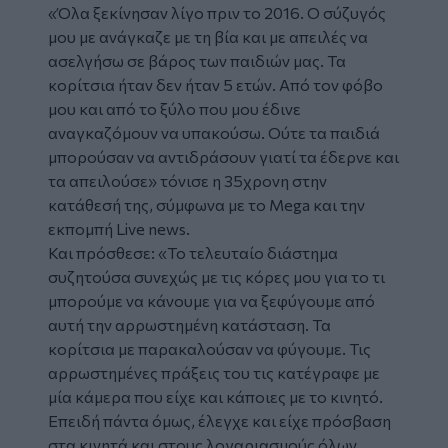
«Όλα ξεκίνησαν λίγο πριν το 2016. Ο σύζυγός
μου με ανάγκαζε με τη βία και με απειλές να
ασελγήσω
σε βάρος των παιδιών μας. Τα
κορίτσια ήταν δεν ήταν 5 ετών. Από τον φόβο
μου και από το ξύλο που μου έδινε
αναγκαζόμουν να υπακούσω. Ούτε τα παιδιά
μπορούσαν να αντιδράσουν γιατί τα έδερνε και
τα απειλούσε» τόνισε η 35χρονη στην
κατάθεσή της, σύμφωνα με το Mega και την
εκπομπή Live news.
Και πρόσθεσε: «Το τελευταίο διάστημα
συζητούσα συνεχώς με τις κόρες μου για το τι
μπορούμε να κάνουμε για να ξεφύγουμε από
αυτή την αρρωστημένη κατάσταση. Τα
κορίτσια με παρακαλούσαν να φύγουμε. Τις
αρρωστημένες πράξεις του τις κατέγραφε με
μία κάμερα που είχε και κάποιες με το κινητό.
Επειδή πάντα όμως, έλεγχε και είχε πρόσβαση
στα κινητά και στους λογαριασμούς όλων,