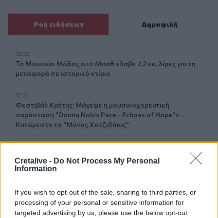
Ροή ειδήσεων
Δημοφιλή
12:32
Το Μουσείο Μόδας στο Μπαθ έλαβε 7,2 εκ. λίρες για τη
μεταφορά σε ιστορικό κτίριο
12:31
Φεστιβάλ Κρήτης: Μάγεψε η μουσικοχορευτική
παράσταση "Donna Nobis Pace - Echoes of Hope"» -
Κατάμεστο το "Μάνος Χατζιδάκις"
12:30
Ο Ντ. Τραμπ αρνείται ότι αντιμετωπίζει έλλειψη
Cretalive -
Do Not Process My Personal
πυρομαχικών
Information
12:23
If you wish to opt-out of the sale, sharing to third parties, or
Οι φίλοι της ΑΕΚ κάνουν … ανάρπαστα τα εισιτήρια του
processing of your personal or sensitive information for
Super Cup με τον ΟΦΗ!
targeted advertising by us, please use the below opt-out