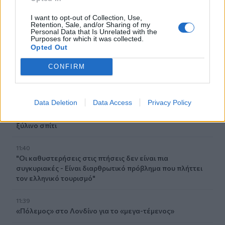
I want to opt-out of Collection, Use,
11:54
Retention, Sale, and/or Sharing of my
Η «Άρρητη Σάρκα» ταξιδεύει στο Μουσείο Σύγχρονης
Personal Data that Is Unrelated with the
Purposes for which it was collected.
Τέχνης Χανίων
Opted Out
11:46
CONFIRM
Οι νιγηριανές δυνάμεις ασφαλείας διέσωσαν 308 θύματα
απαγωγής
Data Deletion
Data Access
Privacy Policy
11:44
Πυκνοί καπνοί ανησύχησαν Σίβα και Καμηλάρι - Φωτιά σε
ξύλινο σπίτι
11:40
"Οι καθυστερήσεις στις πτήσεις δεν είναι πια
συγκυριακές - Είναι διαρθρωτικό πρόβλημα που πλήττει
τον ελληνικό τουρισμό"
11:39
«Πόλεμος» στο Λονδίνο για το «μεγα-τέμενος»