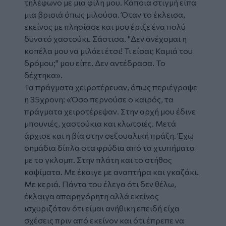
τηλέφωνο με μια φίλη μου. Κάποια στιγμή είπα
μια βρισιά όπως μιλούσα. Όταν το έκλεισα,
εκείνος με πλησίασε και μου έριξε ένα πολύ
δυνατό χαστούκι. Σάστισα. "Δεν ανέχομαι η
κοπέλα μου να μιλάει έτσι! Τι είσαι; Καμιά του
δρόμου;" μου είπε. Δεν αντέδρασα. Το
δέχτηκα».
Τα πράγματα χειροτέρευαν, όπως περιέγραψε
η 35χρονη: «Όσο περνούσε ο καιρός, τα
πράγματα χειροτέρεψαν. Στην αρχή μου έδινε
μπουνιές, χαστούκια και κλωτσιές. Μετά
άρχισε και η βία στην σεξουαλική πράξη. Έχω
σημάδια δίπλα στα φρύδια από τα χτυπήματα
με το γκλομπ. Στην πλάτη και το στήθος
καψίματα. Με έκαιγε με αναπτήρα και γκαζάκι.
Με κεριά. Πάντα του έλεγα ότι δεν θέλω,
έκλαιγα απαρηγόρητη αλλά εκείνος
ισχυριζόταν ότι είμαι ανήθικη επειδή είχα
σχέσεις πριν από εκείνον και ότι έπρεπε να