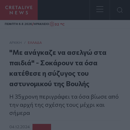
Homepage
/
32 °C
ΠΕΜΠΤΗ 6.8.2026
ΗΡΑΚΛΕΙΟ
ΑΡΧΙΚΗ
/
ΕΛΛΆΔΑ
"Με ανάγκαζε να ασελγώ στα
παιδιά" - Σοκάρουν τα όσα
κατέθεσε η σύζυγος του
αστυνομικού της Βουλής
Η 35χρονη περιγράφει τα όσα βίωσε από
την αρχή της σχέσης τους μέχρι και
σήμερα
04.12.2024