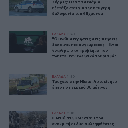
Σέρρες: Όλα τα σενάρια εξετάζοντα
Σέρρες: Όλα τα σενάρια
εξετάζονται για την στυγερή
δολοφονία του 68χρονου
"Οι καθυστερήσεις στις πτήσεις δεν είναι πια συγκυρια
ΕΛΛAΔΑ
11:40
"Οι καθυστερήσεις στις πτήσεις δεν
"Οι καθυστερήσεις στις πτήσεις
δεν είναι πια συγκυριακές - Είναι
διαρθρωτικό πρόβλημα που
πλήττει τον ελληνικό τουρισμό"
Τροχαίο στην Ηλεία: Αυτοκίνητο έπεσε σε γκρεμό 30 μέ
ΕΛΛAΔΑ
11:30
Τροχαίο στην Ηλεία: Αυτοκίνητο έπ
Τροχαίο στην Ηλεία: Αυτοκίνητο
έπεσε σε γκρεμό 30 μέτρων
Φωτιά στη Βοιωτία: Στον ανακριτή οι δύο συλληφθέντες
ΕΛΛAΔΑ
11:18
Φωτιά στη Βοιωτία: Στον ανακριτή 
Φωτιά στη Βοιωτία: Στον
ανακριτή οι δύο συλληφθέντες