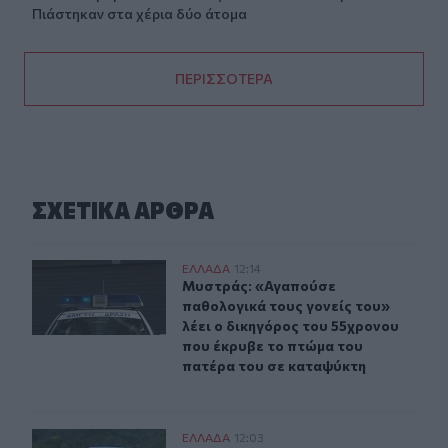
Πιάστηκαν στα χέρια δύο άτομα
ΠΕΡΙΣΣΟΤΕΡΑ
ΣΧΕΤΙΚA AΡΘΡΑ
Μυστράς: «Αγαπούσε παθολογικά τους γονείς του» λέει
ΕΛΛAΔΑ
12:14
Μυστράς: «Αγαπούσε παθολογικά το
Μυστράς: «Αγαπούσε
παθολογικά τους γονείς του»
λέει ο δικηγόρος του 55χρονου
που έκρυβε το πτώμα του
πατέρα του σε καταψύκτη
Σέρρες: Όλα τα σενάρια εξετάζονται για την στυγερή 
ΕΛΛAΔΑ
12:03