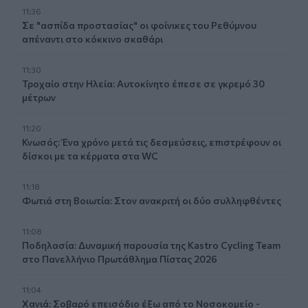
11:36
Σε "ασπίδα προστασίας" οι φοίνικες του Ρεθύμνου
απέναντι στο κόκκινο σκαθάρι
11:30
Τροχαίο στην Ηλεία: Αυτοκίνητο έπεσε σε γκρεμό 30
μέτρων
11:20
Κνωσός: Ένα χρόνο μετά τις δεσμεύσεις, επιστρέφουν οι
δίσκοι με τα κέρματα στα WC
11:18
Φωτιά στη Βοιωτία: Στον ανακριτή οι δύο συλληφθέντες
11:08
Ποδηλασία: Δυναμική παρουσία της Kastro Cycling Team
στο Πανελλήνιο Πρωτάθλημα Πίστας 2026
11:04
Χανιά: Σοβαρό επεισόδιο έξω από το Νοσοκομείο -