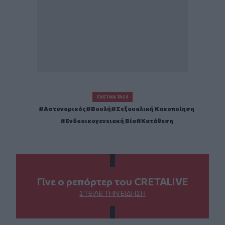
ΣΧΕΤΙΚΆ TAGS
Αστυνομικός
Βουλή
Σεξουαλική Κακοποίηση
Ενδοοικογενειακή Βία
Κατάθεση
Γίνε ο ρεπόρτερ του CRETALIVE
ΣΤΕΊΛΕ ΤΗΝ ΕΊΔΗΣΗ