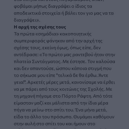
φοβάμαι μήπως διαγράψει ο ίδιος τα
αποδεικτικά στοιχεία ή βάλει τον γιο μας να τα
διαγράψει».
Η αρχή της σχέσης τους
Τα πρώτα «σημάδια» κακοποιητικής
συμπεριφοράς φάνηκαν από την αρχή της
σχέσης τους, εκείνη όμως, όπως είπε, δεν
αντέδρασε: «Το πρώτο μας ραντεβού ήταν στην
πλατεία Συντάγματος. Με έστησε. Τον καλούσα
και δεν απαντούσε, ώσπου κάποια στιγμή που
το σήκωσε μου είπε "τελικά δε θα έρθω. Άντε
γεια!". Αρκετές μέρες μετά, κανονίσαμε να έρθει
να με πάρει από τους κοιτώνες της Σχολής. Με
τη μηχανή πήγαμε στο Πόρτο Ράφτη. Από τότε
είμασταν μαζί και μάλιστα από την ίδια μέρα
πήγα να μείνω στο σπίτι του. Ένα μήνα μετά,
είδα το άλλο του πρόσωπο. Θυμάμαι καθόμουν
στην αυλή στο σπίτι του και ήμουν στο