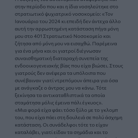
στην περίοδο που και η ίδια νοσηλεύτηκε στο
στρατιωτικό ψυχιατρικό νοσοκομείο: «Τον
Ιανουάριο του 2024 κι επειδή δεν άντεχα άλλο
αυτή την αρρωστημένη κατάσταση πήγα μόνη
μου στο 401 Στρατιωτικό Νοσοκομείο και
ζήτησα από μόνη μου να εισαχθώ. Παρέμεινα
για ένα μήνα και οι γιατροί διέγνωσαν
συναισθηματική διαταραχή συνεπεία της
ενδοοικογενειακής βίας που είχα βιώσει. Στους
γιατρούς δεν ανέφερα τα υπόλοιπα που
συνέβαιναν γιατί ντρεπόμουν άπειρα για όσα
με ανάγκαζε ο άντρας μου να κάνω. Τότε
ξεκίνησα τα αντικαταθλιπτικά τα οποία
σταμάτησα μόλις έμεινα πάλι έγκυος».
«Μια φορά είχα φάει τόσο ξύλο με το γκλομπ
του, που είχα πάει στη δουλειά σε πολύ άσχημη
κατάσταση. Οι συνάδελφοι τότε το είχαν
καταλάβει, γιατί είδαν τα σημάδια και το