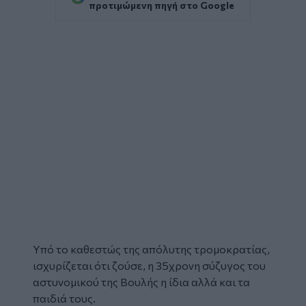
προτιμώμενη πηγή στο Google
Υπό το καθεστώς της απόλυτης τρομοκρατίας,
ισχυρίζεται ότι ζούσε, η 35χρονη σύζυγος του
αστυνομικού
της Βουλής η ίδια αλλά και τα
παιδιά τους.