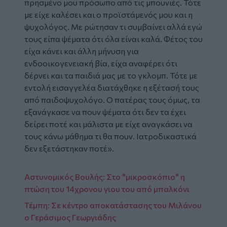
πρησμένο μου πρόσωπο από τις μπουνιές. Τότε
με είχε καλέσει και ο προϊστάμενός μου και η
ψυχολόγος. Με ρώτησαν τι συμβαίνει αλλά εγώ
τους είπα ψέματα ότι όλα είναι καλά. Φέτος του
είχα κάνει και άλλη μήνυση για
ενδοοικογενειακή βία, είχα αναφέρει ότι
δέρνει και τα παιδιά μας με το γκλομπ. Τότε με
εντολή εισαγγελέα διατάχθηκε η εξέτασή τους
από παιδοψυχολόγο. Ο πατέρας τους όμως, τα
εξανάγκασε να πουν ψέματα ότι δεν τα έχει
δείρει ποτέ και μάλιστα με είχε αναγκάσει να
τους κάνω μάθημα τι θα πουν. Ιατροδικαστικά
δεν εξετάστηκαν ποτέ».
Αστυνομικός Βουλής: Στο "μικροσκόπιο" η
πτώση του 14χρονου γιου του από μπαλκόνι
Τέμπη: Σε κέντρο αποκατάστασης του Μιλάνου
ο Γεράσιμος Γεωργιάδης