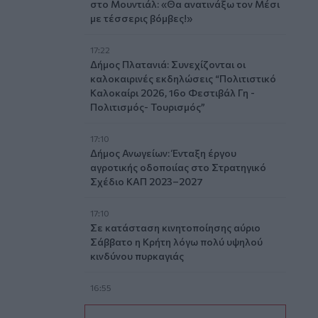
στο Μουντιάλ: «Θα ανατινάξω τον Μέσι
με τέσσερις βόμβες!»
17:22
Δήμος Πλατανιά: Συνεχίζονται οι
καλοκαιρινές εκδηλώσεις “Πολιτιστικό
Καλοκαίρι 2026, 16ο Φεστιβάλ Γη -
Πολιτισμός- Τουρισμός”
17:10
Δήμος Ανωγείων: Ένταξη έργου
αγροτικής οδοποιίας στο Στρατηγικό
Σχέδιο ΚΑΠ 2023–2027
17:10
Σε κατάσταση κινητοποίησης αύριο
Σάββατο η Κρήτη λόγω πολύ υψηλού
κινδύνου πυρκαγιάς
16:55
Οι τουαλέτες στην Κνωσό και η μπάρα
στο φαράγγι της Σαμαριάς!