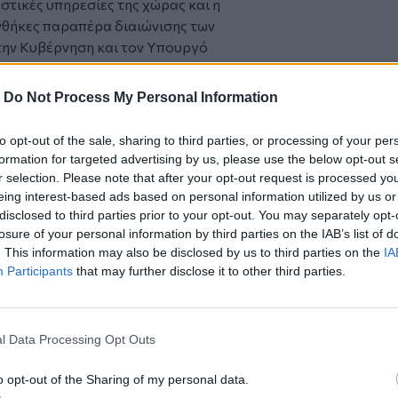
αστικές υπηρεσίες της χώρας και η
νθήκες παραπέρα διαιώνισης των
ην Κυβέρνηση και τον Υπουργό
αλείψει την αδιάλλακτη στάση του και την
ι ως δια μαγείας τα προβλήματα των
-
Do Not Process My Personal Information
 ΑΜΕΣΑ:Α)Σε προκήρυξη διαγωνισμού με
to opt-out of the sale, sharing to third parties, or processing of your per
ια τις περίπου 500 θέσεις Δικαστικών
formation for targeted advertising by us, please use the below opt-out s
 το έτος 2022.
r selection. Please note that after your opt-out request is processed y
ν Δικαστικών Υπαλλήλων σε βάθος
eing interest-based ads based on personal information utilized by us or
disclosed to third parties prior to your opt-out. You may separately opt-
ων οργανικών κενών στις Δικαστικές
losure of your personal information by third parties on the IAB’s list of
. This information may also be disclosed by us to third parties on the
IA
ς Ειδικών Συνθηκών, που είχε
Participants
that may further disclose it to other third parties.
υμε παρόμοιες συνθήκες εργασίας
 (20) ωρών μηνιαίως για υπερωριακή
l Data Processing Opt Outs
ύς Υπαλλήλους της χώρας, ως ελάχιστης
εία, του ρόλου που τους αναλογεί στην
o opt-out of the Sharing of my personal data.