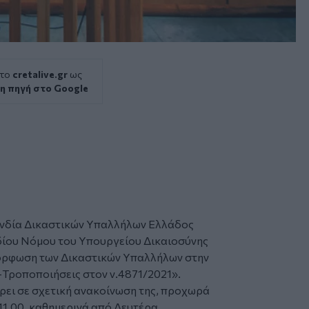
 το
cretalive.gr
ως
η πηγή στο Google
ονδία Δικαστικών Υπαλλήλων Ελλάδος
δίου Νόμου
του Υπουργείου Δικαιοσύνης
μόρφωση των
Δικαστικών Υπαλλήλων
στην
Τροποποιήσεις στον ν.4871/2021».
ρει σε σχετική ανακοίνωση της, προχωρά
11.00, καθημερινά από Δευτέρα