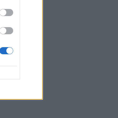
Κυριακή 9 Αυγούστου
15:48
Δυτική Αττική: Ολοκληρώθηκαν οι
αυτοψίες στις πυρόπληκτες περιοχές
15:43
Εντυπωσιάζουν οι εικόνες από το νέο
αεροδρόμιο στο Καστέλλι - Δείτε
βίντεο
15:38
Πολιτική Προστασία: Νέα εναέρια μέσα
και τεχνολογία
15:36
ΔΕΕΠ Ηρακλείου: «Η Κρήτη βρίσκεται
στις προτεραιότητες της κυβέρνησης»
15:30
Η 97χρονη που περπάτησε πάνω σε