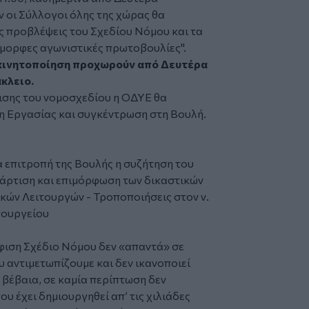
ν οι Σύλλογοι όλης της χώρας θα
ς προβλέψεις του Σχεδίου Νόμου και τα
μορφες αγωνιστικές πρωτοβουλίες".
η κινητοποίηση προχωρούν από Δευτέρα
κλειο.
ισης του νομοσχεδίου η ΟΔΥΕ θα
η Εργασίας και συγκέντρωση στη Βουλή.
α επιτροπή της Βουλής η συζήτηση του
τάρτιση και επιμόρφωση των δικαστικών
κών Λειτουργών - Τροποποιήσεις στον ν.
πουργείου
ήφιση Σχέδιο Νόμου δεν «απαντά» σε
 αντιμετωπίζουμε και δεν ικανοποιεί
ι βέβαια, σε καμία περίπτωση δεν
υ έχει δημιουργηθεί απ’ τις χιλιάδες