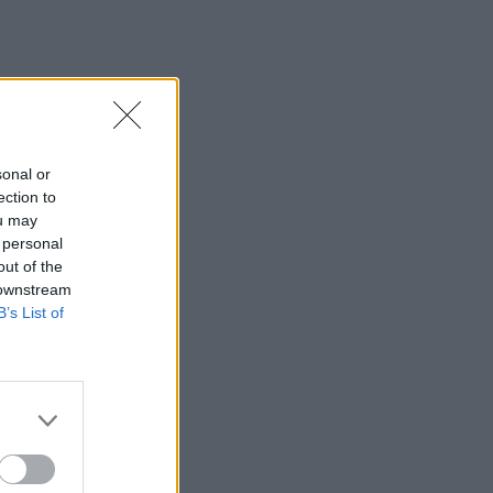
Συντάξεις: Αυξάνονται οι αποχωρήσεις
το 2026 καθώς περισσότεροι
ασφαλισμένοι βγαίνουν νωρίτερα
16:15
Η Έμπαρος τίμησε τους νεκρούς της
Κατοχής - 82 χρόνια από τη Μεγάλη
sonal or
Κύκλωση
ection to
ou may
16:13
 personal
Καύσιμα: Γιατί οι τιμές παραμένουν
out of the
υψηλές μέσα στην περίοδο των
 downstream
διακοπών
B’s List of
16:10
Έφυγαν» 6.000 εισιτήρια από τον
κόσμο του ΟΦΗ για το Σούπερ Καπ
15:54
Ο Γ. Αγριμανάκης Αντιδήμαρχος
Υπηρεσίας το Σάββατο 8 και την