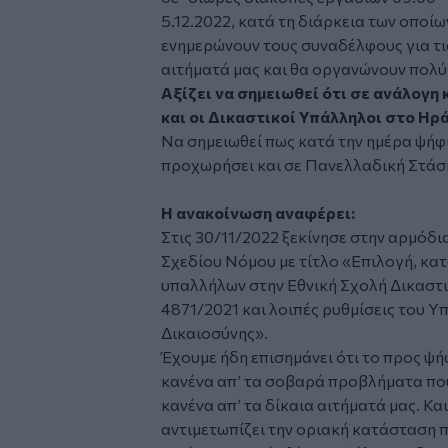
5.12.2022, κατά τη διάρκεια των οποίω
ενημερώνουν τους συναδέλφους για τι
αιτήματά μας και θα οργανώνουν πολύ
Αξίζει να σημειωθεί ότι σε ανάλογ
και οι Δικαστικοί Υπάλληλοι στο Ηρά
Να σημειωθεί πως κατά την ημέρα ψήφ
προχωρήσει και σε Πανελλαδική Στάσ
Η ανακοίνωση αναφέρει:
Στις 30/11/2022 ξεκίνησε στην αρμόδι
Σχεδίου Νόμου με τίτλο «Επιλογή, κα
υπαλλήλων στην Εθνική Σχολή Δικαστι
4871/2021 και λοιπές ρυθμίσεις του Υ
Δικαιοσύνης».
Έχουμε ήδη επισημάνει ότι το προς ψ
κανένα απ’ τα σοβαρά προβλήματα που
κανένα απ’ τα δίκαια αιτήματά μας. Κα
αντιμετωπίζει την οριακή κατάσταση πο