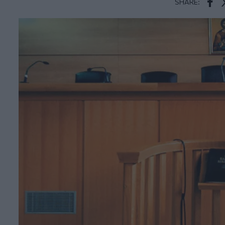
SHARE:
Face
T