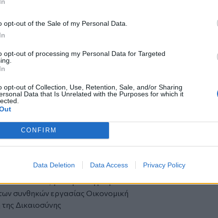
In
ων υπηρετούντων και νεοδιοριζόμενων
 φορείς αποσυνδεδεμένη απ’ τις
o opt-out of the Sale of my Personal Data.
In
τη συνεδρίασή του στις 30/11/2022 και
to opt-out of processing my Personal Data for Targeted
ing.
 μας στο υπό ψήφιση Σχέδιο Νόμου, αλλά
In
ν ικανοποίηση των αιτημάτων μας, να
o opt-out of Collection, Use, Retention, Sale, and/or Sharing
ersonal Data that Is Unrelated with the Purposes for which it
0, καθημερινά από Δευτέρα 5.12.2022,
lected.
Out
γοι όλης της χώρας θα ενημερώνουν τους
χεδίου Νόμου και τα αιτήματά μας και θα
CONFIRM
 πρωτοβουλίες.
γκέντρωση στη Βουλή, κατά την ημέρα
Data Deletion
Data Access
Privacy Policy
ΟΠΟΙΗΣΕΙΣ, για Προσλήψεις
των συνθηκών εργασίας Οικονομική
 της Δικαιοσύνης