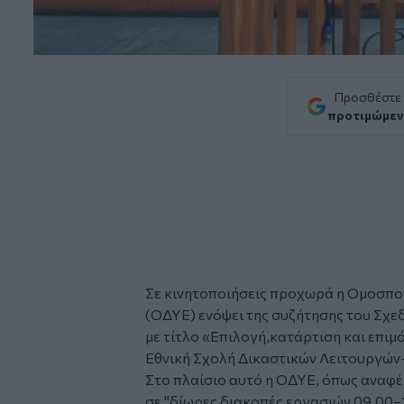
Προσθέστε
προτιμώμεν
Σε κινητοποιήσεις προχωρά η Ομοσπ
(ΟΔΥΕ) ενόψει της συζήτησης του
Σχε
με τίτλο «Επιλογή,κατάρτιση και επι
Εθνική Σχολή Δικαστικών Λειτουργών-
Στο πλαίσιο αυτό η ΟΔΥΕ, όπως αναφέ
σε "δίωρες διακοπές εργασιών 09.00–