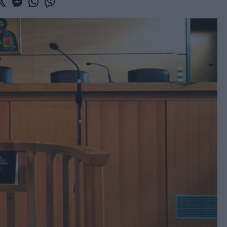
book
witter
Messenger
Whatsapp
Viber