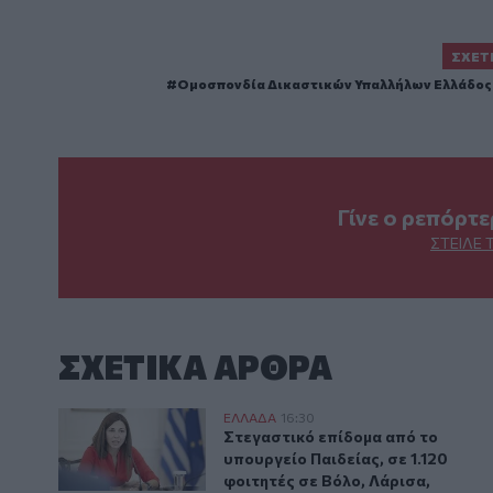
ΣΧΕΤ
Ομοσπονδία Δικαστικών Υπαλλήλων Ελλάδος
Γίνε ο ρεπόρτ
ΣΤΕΊΛΕ 
ΣΧΕΤΙΚA AΡΘΡΑ
Στεγαστικό επίδομα από το υπουργείο Παιδείας, σε 1
ΕΛΛAΔΑ
16:30
Στεγαστικό επίδομα από το υπουρ
Στεγαστικό επίδομα από το
υπουργείο Παιδείας, σε 1.120
φοιτητές σε Βόλο, Λάρισα,