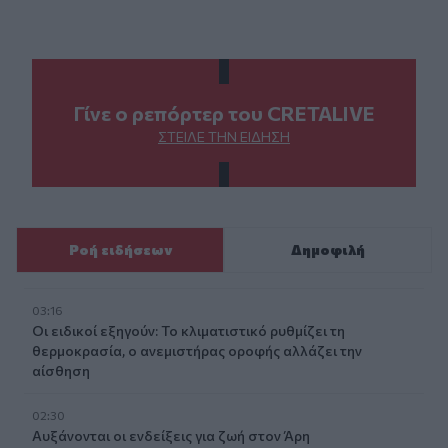
Γίνε ο ρεπόρτερ του CRETALIVE
ΣΤΕΊΛΕ ΤΗΝ ΕΊΔΗΣΗ
Ροή ειδήσεων
Δημοφιλή
03:16
Οι ειδικοί εξηγούν: Το κλιματιστικό ρυθμίζει τη
θερμοκρασία, ο ανεμιστήρας οροφής αλλάζει την
αίσθηση
02:30
Αυξάνονται οι ενδείξεις για ζωή στον Άρη