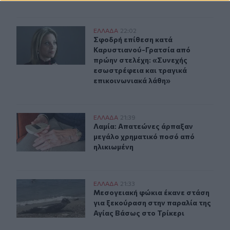
Σφοδρή επίθεση κατά Καρυστιανού-Γρατσία από πρώην 
ΕΛΛAΔΑ
22:02
Σφοδρή επίθεση κατά Καρυστιανού-
Σφοδρή επίθεση κατά
Καρυστιανού-Γρατσία από
πρώην στελέχη: «Συνεχής
εσωστρέφεια και τραγικά
επικοινωνιακά λάθη»
Λαμία: Απατεώνες άρπαξαν μεγάλο χρηματικό ποσό από
ΕΛΛAΔΑ
21:39
Λαμία: Απατεώνες άρπαξαν μεγάλο 
Λαμία: Απατεώνες άρπαξαν
μεγάλο χρηματικό ποσό από
ηλικιωμένη
Μεσογειακή φώκια έκανε στάση για ξεκούραση στην παρ
ΕΛΛAΔΑ
21:33
Μεσογειακή φώκια έκανε στάση για
Μεσογειακή φώκια έκανε στάση
για ξεκούραση στην παραλία της
Αγίας Βάσως στο Τρίκερι