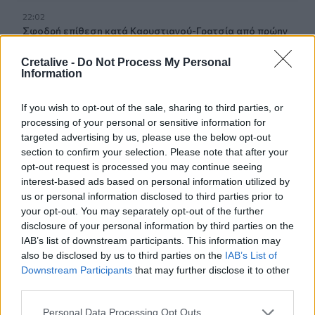
22:02
Σφοδρή επίθεση κατά Καρυστιανού-Γρατσία από πρώην
στελέχη: «Συνεχής εσωστρέφεια και τραγικά
επικοινωνιακά λάθη»
Cretalive -
Do Not Process My Personal
Information
21:57
Ηράκλειο: "Σε άθλια κατάσταση το μνημείο πεσόντων
If you wish to opt-out of the sale, sharing to third parties, or
Εφέδρων Αξιωματικών στον Καράβολα"
processing of your personal or sensitive information for
targeted advertising by us, please use the below opt-out
21:39
section to confirm your selection. Please note that after your
Λαμία: Απατεώνες άρπαξαν μεγάλο χρηματικό ποσό από
opt-out request is processed you may continue seeing
ηλικιωμένη
interest-based ads based on personal information utilized by
us or personal information disclosed to third parties prior to
your opt-out. You may separately opt-out of the further
ΠΕΡΙΣΣΟΤΕΡΑ
disclosure of your personal information by third parties on the
IAB’s list of downstream participants. This information may
also be disclosed by us to third parties on the
IAB’s List of
Downstream Participants
that may further disclose it to other
third parties.
Personal Data Processing Opt Outs