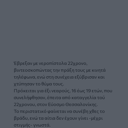
Έβρεξαν με νεροπίστολα 22χρονο,
βιντεοσκοπώντας την πράξη τους με κινητά
τηλέφωνα, ενώ στη συνέχεια εξύβρισαν και
χτύπησαν το θύμα τους.
Πρόκειται για έξι νεαρούς, 16 έως 19 ετών, που
συνελήφθησαν, έπειτα από καταγγελία τού
22χρονου, στον Εύοσμο Θεσσαλονίκης.
Το περιστατικό φαίνεται να συνέβη χθες το
βράδυ, ενώ τα αίτια δεν έχουν γίνει -μέχρι
στιγμής- γνωστά.