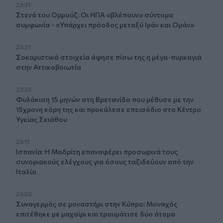
23:31
Στενά του Ορμούζ: Οι ΗΠΑ «βλέπουν» σύντομα
συμφωνία - «Υπάρχει πρόοδος μεταξύ Ιράν και Ομάν»
23:27
Σοκαριστικά στοιχεία άφησε πίσω της η μέγα-πυρκαγιά
στην Αττικοβοιωτία
23:23
Φυλάκιση 15 μηνών στη Βρετανίδα που μέθυσε με την
15χρονη κόρη της και προκάλεσε επεισόδιο στο Κέντρο
Υγείας Σκιάθου
23:11
Ισπανία: Η Μαδρίτη επαναφέρει προσωρινά τους
συνοριακούς ελέγχους για όσους ταξιδεύουν από την
Ιταλία
23:02
Συναγερμός σε μοναστήρι στην Κύπρο: Μοναχός
επιτέθηκε με μαχαίρι και τραυμάτισε δύο άτομα