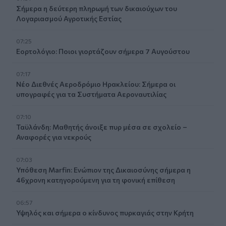
Σήμερα η δεύτερη πληρωμή των δικαιούχων του
Λογαριασμού Αγροτικής Εστίας
07:25
Εορτολόγιο: Ποιοι γιορτάζουν σήμερα 7 Αυγούστου
07:17
Νέο Διεθνές Αεροδρόμιο Ηρακλείου: Σήμερα οι
υπογραφές για τα Συστήματα Αεροναυτιλίας
07:10
Ταϋλάνδη: Μαθητής άνοιξε πυρ μέσα σε σχολείο –
Αναφορές για νεκρούς
07:03
Υπόθεση Marfin: Ενώπιον της Δικαιοσύνης σήμερα η
46χρονη κατηγορούμενη για τη φονική επίθεση
06:57
Υψηλός και σήμερα ο κίνδυνος πυρκαγιάς στην Κρήτη