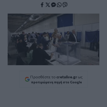
Facebook
Twitter
Messenger
Whatsapp
Viber
Προσθέστε το
cretalive.gr
ως
προτιμώμενη πηγή στο Google