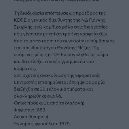
Τη διαδικασία επόπτευσε ως πρόεδρος της
ΚΕΦΕ ο γενικός διευθυντής της ΝΔ Γιάννης
Σμυρλής, ενώ κομβικό ρόλο στις διεργασίες
που γίνονταν με επίκεντρο ένα γραφείο έξω
από το press room του συνεδρίου ο σύμβουλος
του πρωθυπουργού Θανάσης Νέζης. Τις
επόμενες μέρες η Π.Ε. θα συγκληθεί σε σώμα
και θα εκλέξει τον νέο γραμματέα του
κόμματος.
Στη σχετική ανακοίνωση της Εφορετικής
Επιτροπής επισημαίνεται ότι η ψηφοφορία
διεξήχθη σε 30 εκλογικά τμήματα και
ολοκληρώθηκε ομαλά.
Όπως προέκυψε από τη διαλογή:
Ψήφισαν: 1683
Λευκά-Άκυρα: 4
Έγκυρα ψηφοδέλτια: 1679