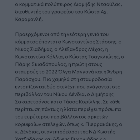
ο κομματικά πολύπειρος Διομήδης Νταούλας,
διευθυντής του γραφείου του Κώστα Αχ.
Καραμανλή.
Προερχόμενοι από τη νεότερη γενιά του
κόμματος έπονται ο Κωνσταντίνος Στάσσης, ο
Νίκος Σιαδήμας, ο Αλέξανδρος Μίχας, η
Κωνσταντίνα Κόλλια, ο Κώστας Τσαγκλιώτης, ο
Πάρης Σκιαδόπουλος, η πρώτη στους
σταυρούς το 2022 Όλγα Μαγγανά και η Άνδρη
Παράσχου. Πιο χαμηλά στη σταυροδοσία
εντοπίζονται δύο στελέχη που ανάγονται στο
περιβάλλον του Νίκου Δένδια, ο Δημήτρης
Σακαρετσάνος και ο Τάσος Κορίλλης. Σε κάθε
περίπτωση πάντως η λίστα περιέχει πρόσωπα
του ευρύτερου περιβάλλοντος αρκετών
κορυφαίων στελεχών, όπως κ. Πιερρακάκης, ο
κ. Δένδιας, οι αντιπρόεδροι της ΝΔ Κωστής
Χατζηδάκης και Άδωνις Γεωργιάδης κ.α.