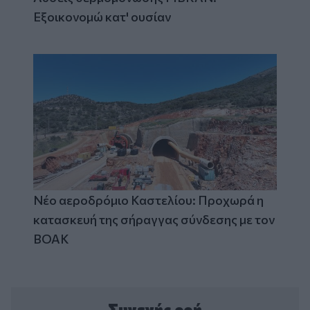
Εξοικονομώ κατ' ουσίαν
Νέο αεροδρόμιο Καστελίου: Προχωρά η
κατασκευή της σήραγγας σύνδεσης με τον
ΒΟΑΚ
Συνεχής ροή