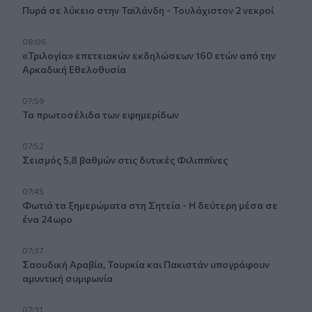
Πυρά σε λύκειο στην Ταϊλάνδη - Τουλάχιστον 2 νεκροί
08:06
«Τριλογία» επετειακών εκδηλώσεων 160 ετών από την
Αρκαδική Εθελοθυσία
07:59
Τα πρωτοσέλιδα των εφημερίδων
07:52
Σεισμός 5,8 βαθμών στις δυτικές Φιλιππίνες
07:45
Φωτιά τα ξημερώματα στη Σητεία - Η δεύτερη μέσα σε
ένα 24ωρο
07:37
Σαουδική Αραβία, Τουρκία και Πακιστάν υπογράφουν
αμυντική συμφωνία
07:31