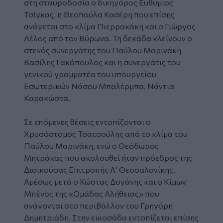
στη σταυροδοσία ο δικηγόρος Ευθύμιος
Τσίγκας, η Θεοπούλα Κασέρη που επίσης
ανάγεται στο κλίμα Πιερρακάκη και ο Γιώργος
Λέλος από τον Βύρωνα. Τη δεκάδα κλείνουν ο
στενός συνεργάτης του Παύλου Μαρινάκη
Βασίλης Γακόπουλος και η συνεργάτις του
γενικού γραμματέα του υπουργείου
Εσωτερικών Νάσου Μπαλέρμπα, Νάντια
Καρακώστα.
Σε επόμενες θέσεις εντοπίζονται ο
Χρυσόστομος Τσατσούλης από το κλίμα του
Παύλου Μαρινάκη, ενώ ο Θεόδωρος
Μητράκας που ακολουθεί ήταν πρόεδρος της
Διοικούσας Επιτροπής Α’ Θεσσαλονίκης.
Αμέσως μετά ο Κώστας Δογάνης και ο Κίμων
Μπένος της «Ομάδας Αλήθειας» που
ανάγονται στο περιβάλλον του Γρηγόρη
Δημητριάδη. Στην εικοσάδα εντοπίζεται επίσης