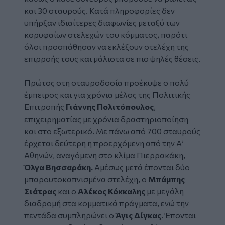
και 30 σταυρούς. Κατά πληροφορίες δεν
υπήρξαν ιδιαίτερες διαφωνίες μεταξύ των
κορυφαίων στελεχών του κόμματος, παρότι
όλοι προσπάθησαν να εκλέξουν στελέχη της
επιρροής τους και μάλιστα σε πιο ψηλές θέσεις.
Πρώτος στη σταυροδοσία προέκυψε ο πολύ
έμπειρος και για χρόνια μέλος της Πολιτικής
Επιτροπής
Γιάννης Πολιτόπουλος
,
επιχειρηματίας με χρόνια δραστηριοποίηση
και στο εξωτερικό. Με πάνω από 700 σταυρούς
έρχεται δεύτερη η προερχόμενη από την Α’
Αθηνών, αναγόμενη στο κλίμα Πιερρακάκη,
Όλγα Βησσαράκη.
Αμέσως μετά έπονται δύο
μπαρουτοκαπνισμένα στελέχη, ο
Μπάμπης
Σιάτρας
και ο
Αλέκος Κόκκαλης
με μεγάλη
διαδρομή στα κομματικά πράγματα, ενώ την
πεντάδα συμπληρώνει ο
Άγις Δίγκας
. Έπονται