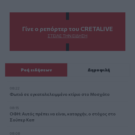
Γίνε ο ρεπόρτερ του CRETALIVE
ΣΤΕΊΛΕ ΤΗΝ ΕΊΔΗΣΗ
Ροή ειδήσεων
Δημοφιλή
08:22
Φωτιά σε εγκαταλελειμμένο κτίριο στο Μοσχάτο
08:15
ΟΦΗ: Αυτός πρέπει να είναι, καταρχήν, ο στόχος στο
Σούπερ Καπ
08:08