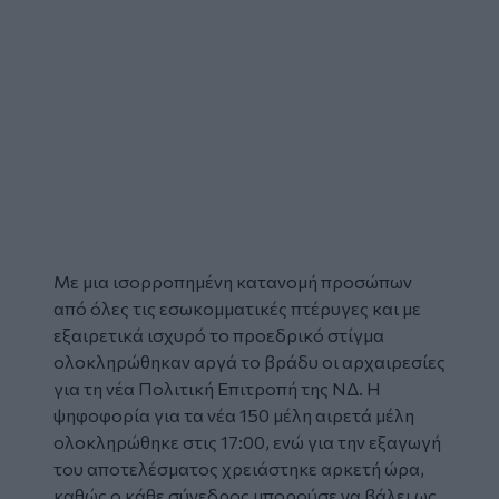
Με μια ισορροπημένη κατανομή προσώπων
από όλες τις εσωκομματικές πτέρυγες και με
εξαιρετικά ισχυρό το προεδρικό στίγμα
ολοκληρώθηκαν αργά το βράδυ οι
αρχαιρεσίες
για τη νέα
Πολιτική Επιτροπή
της
ΝΔ
. Η
ψηφοφορία για τα νέα 150 μέλη αιρετά μέλη
ολοκληρώθηκε στις 17:00, ενώ για την εξαγωγή
του αποτελέσματος χρειάστηκε αρκετή ώρα,
καθώς ο κάθε σύνεδρος μπορούσε να βάλει ως