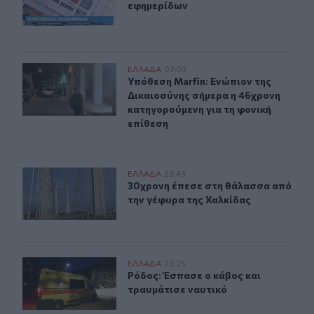
εφημερίδων
Υπόθεση Marfin: Ενώπιον της Δικαιοσύνης σήμερα η 46
ΕΛΛAΔΑ
07:03
Υπόθεση Marfin: Ενώπιον της Δικαι
Υπόθεση Marfin: Ενώπιον της
Δικαιοσύνης σήμερα η 46χρονη
κατηγορούμενη για τη φονική
επίθεση
30χρονη έπεσε στη θάλασσα από την γέφυρα της Χαλκί
ΕΛΛAΔΑ
23:43
30χρονη έπεσε στη θάλασσα από τη
30χρονη έπεσε στη θάλασσα από
την γέφυρα της Χαλκίδας
Ρόδος: Έσπασε ο κάβος και τραυμάτισε ναυτικό
ΕΛΛAΔΑ
23:25
Ρόδος: Έσπασε ο κάβος και τραυμάτ
Ρόδος: Έσπασε ο κάβος και
τραυμάτισε ναυτικό