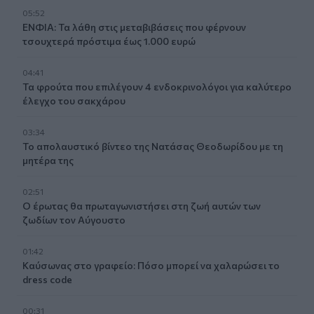
05:52
ΕΝΦΙΑ: Τα λάθη στις μεταβιβάσεις που φέρνουν
τσουχτερά πρόστιμα έως 1.000 ευρώ
04:41
Τα φρούτα που επιλέγουν 4 ενδοκρινολόγοι για καλύτερο
έλεγχο του σακχάρου
03:34
Το απολαυστικό βίντεο της Νατάσας Θεοδωρίδου με τη
μητέρα της
02:51
Ο έρωτας θα πρωταγωνιστήσει στη ζωή αυτών των
ζωδίων τον Αύγουστο
01:42
Καύσωνας στο γραφείο: Πόσο μπορεί να χαλαρώσει το
dress code
00:31