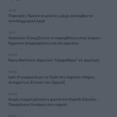
10:18
Πυρκαγιές: Άμεσα οι μελέτες, μέχρι Δεκέμβρη τα
αντιπλημμυρικά έργα
10:11
Ηράκλειο: Συνεχίζονται οι παρεμβάσεις στην Ικάρου -
Έρχονται διαγραμμίσεις και νέα φρεάτια
09:54
Άγιος Νικόλαος: Αγροτικό "καρφώθηκε" σε φορτηγό
09:50
Ιράν: Η συμφωνία με το Ομάν δεν σημαίνει πλήρες
άνοιγμα των Στενών του Ορμούζ
09:44
Χωρίς ενεργό μέτωπο η φωτιά στο Καρύδι Σητείας -
Παραμένουν δυνάμεις στο σημείο
09:31