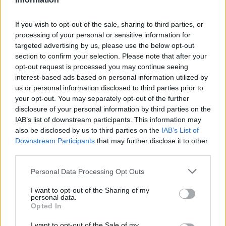
08:25
Ο Σύλλογος Εργαζομένων Πρωτοβάθμιας Φροντίδας
If you wish to opt-out of the sale, sharing to third parties, or
Υγείας Κρήτης αποχαιρετά τον Π. Μαματζάκη
processing of your personal or sensitive information for
targeted advertising by us, please use the below opt-out
08:19
section to confirm your selection. Please note that after your
Ελούντα: Ηλικιωμένος απειλούσε να πηδήξει από
opt-out request is processed you may continue seeing
μπαλκόνι
interest-based ads based on personal information utilized by
us or personal information disclosed to third parties prior to
08:12
your opt-out. You may separately opt-out of the further
Η ΥΠΑ για τον εξοπλισμό αεροναυτιλίας στο νέο
disclosure of your personal information by third parties on the
αεροδρόμιο Καστελλίου
IAB’s list of downstream participants. This information may
also be disclosed by us to third parties on the
IAB’s List of
Downstream Participants
that may further disclose it to other
ΠΕΡΙΣΣΟΤΕΡΑ
third parties.
Personal Data Processing Opt Outs
I want to opt-out of the Sharing of my
personal data.
Opted In
ΣΧΕΤΙΚA AΡΘΡΑ
I want to opt-out of the Sale of my