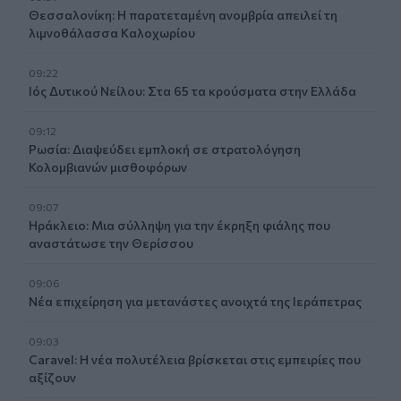
Θεσσαλονίκη: Η παρατεταμένη ανομβρία απειλεί τη
λιμνοθάλασσα Καλοχωρίου
09:22
Ιός Δυτικού Νείλου: Στα 65 τα κρούσματα στην Ελλάδα
09:12
Ρωσία: Διαψεύδει εμπλοκή σε στρατολόγηση
Κολομβιανών μισθοφόρων
09:07
Ηράκλειο: Μια σύλληψη για την έκρηξη φιάλης που
αναστάτωσε την Θερίσσου
09:06
Νέα επιχείρηση για μετανάστες ανοιχτά της Ιεράπετρας
09:03
Caravel: Η νέα πολυτέλεια βρίσκεται στις εμπειρίες που
αξίζουν