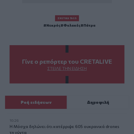
ΣΧΕΤΙΚΆ TAGS
Νεκρός
Φυλακές
Πάτρα
Γίνε ο ρεπόρτερ του CRETALIVE
ΣΤΕΊΛΕ ΤΗΝ ΕΊΔΗΣΗ
Ροή ειδήσεων
Δημοφιλή
10:26
Η Μόσχα δηλώνει ότι κατέρριψε 605 ουκρανικά drones
τη νύχτα