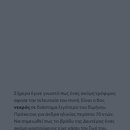
Σήμερα έγινε γνωστό πως ένας ακόμη τρόφιμος
αφησε την τελευταία του πνοή. Είναι ο 8ος
νεκρός
σε διάστημα λιγότερο του διμήνου.
Πρόκειται για άνδρα ηλικίας περίπου 70 ετών.
Να σημειωθεί πως το βράδυ της Δευτέρας ένας
ακόμη κρατούμενος είχε χάσει την ζωή του.