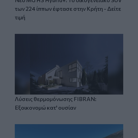
Νέο MG HS Hybrid+: Το οικογενειακό SUV
των 224 ίππων έφτασε στην Κρήτη - Δείτε
τιμή
Λύσεις θερμομόνωσης FIBRAN:
Εξοικονομώ κατ' ουσίαν