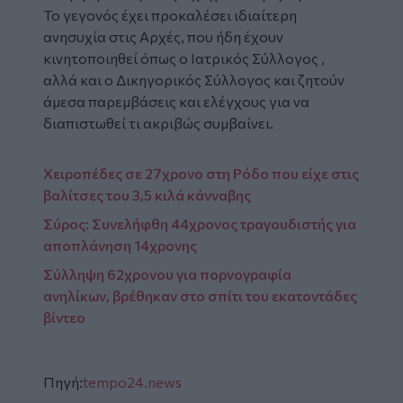
Το γεγονός έχει προκαλέσει ιδιαίτερη
ανησυχία στις Αρχές, που ήδη έχουν
κινητοποιηθεί όπως ο Ιατρικός Σύλλογος ,
αλλά και ο Δικηγορικός Σύλλογος και ζητούν
άμεσα παρεμβάσεις και ελέγχους για να
διαπιστωθεί τι ακριβώς συμβαίνει.
Χειροπέδες σε 27χρονο στη Ρόδο που είχε στις
βαλίτσες του 3,5 κιλά κάνναβης
Σύρος: Συνελήφθη 44χρονος τραγουδιστής για
αποπλάνηση 14χρονης
Σύλληψη 62χρονου για πορνογραφία
ανηλίκων, βρέθηκαν στο σπίτι του εκατοντάδες
βίντεο
Πηγή:
tempo24.news