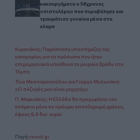
κακουργήματα ο 58χρονος
«πιστολέρο» που πυροβόλησε και
τραυμάτισε γυναίκα μέσα στο
κλαμπ
Κυρανάκης: Παράσταση υποστήριξης της
κατηγορίας για τα πρόσωπα που ήταν
επιχειρησιακά υπεύθυνα το μοιραίο βράδυ στα
Τέμπη
Τίνα Μεσσαροπούλου για Γιώργο Μυλωνάκη:
«Ο σύζυγός μου είναι μαχητής»
Π. Μαρινάκης: Η Ελλάδα θα προχωρήσει τον
επόμενο μήνα σε πρόωρη αποπληρωμή χρέους,
ύψους 6,9 δισ. ευρώ
Πηγή:
newsit.gr