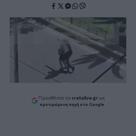
Facebook
Twitter
Messenger
Whatsapp
Viber
Προσθέστε το
cretalive.gr
ως
προτιμώμενη πηγή στο Google