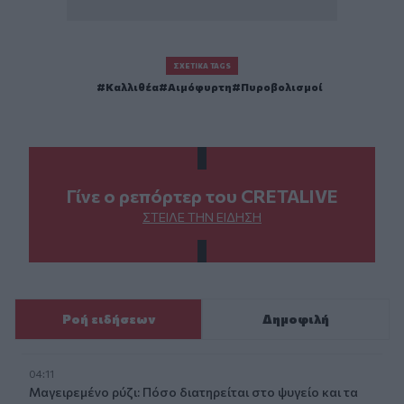
ΣΧΕΤΙΚΆ TAGS
Καλλιθέα
Αιμόφυρτη
Πυροβολισμοί
Γίνε ο ρεπόρτερ του CRETALIVE
ΣΤΕΊΛΕ ΤΗΝ ΕΊΔΗΣΗ
Ροή ειδήσεων
Δημοφιλή
04:11
Μαγειρεμένο ρύζι: Πόσο διατηρείται στο ψυγείο και τα