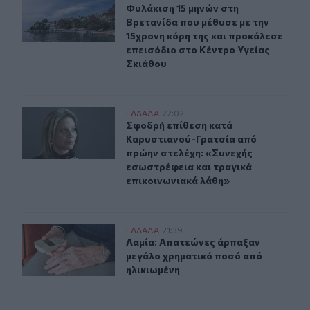
Φυλάκιση 15 μηνών στη Βρετανίδα π
Φυλάκιση 15 μηνών στη
Βρετανίδα που μέθυσε με την
15χρονη κόρη της και προκάλεσε
επεισόδιο στο Κέντρο Υγείας
Σκιάθου
Σφοδρή επίθεση κατά Καρυστιανού-Γρατσία από πρώην 
ΕΛΛAΔΑ
22:02
Σφοδρή επίθεση κατά Καρυστιανού-
Σφοδρή επίθεση κατά
Καρυστιανού-Γρατσία από
πρώην στελέχη: «Συνεχής
εσωστρέφεια και τραγικά
επικοινωνιακά λάθη»
Λαμία: Απατεώνες άρπαξαν μεγάλο χρηματικό ποσό από
ΕΛΛAΔΑ
21:39
Λαμία: Απατεώνες άρπαξαν μεγάλο 
Λαμία: Απατεώνες άρπαξαν
μεγάλο χρηματικό ποσό από
ηλικιωμένη