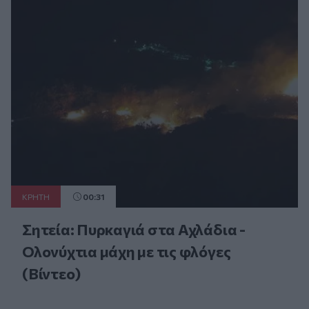
ΚΡΗΤΗ
00:31
Σητεία: Πυρκαγιά στα Αχλάδια -
Ολονύχτια μάχη με τις φλόγες
(Βίντεο)