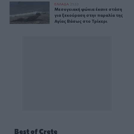
Μεσογειακή φώκια έκανε στάση για ξεκούραση στην παρ
ΕΛΛAΔΑ
21:33
Μεσογειακή φώκια έκανε στάση για
Μεσογειακή φώκια έκανε στάση
για ξεκούραση στην παραλία της
Αγίας Βάσως στο Τρίκερι
Best of Crete