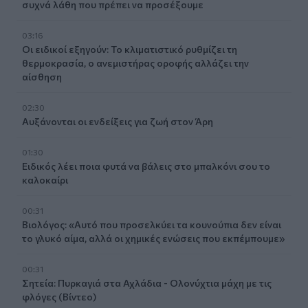
συχνά λάθη που πρέπει να προσέξουμε
03:16
Οι ειδικοί εξηγούν: Το κλιματιστικό ρυθμίζει τη
θερμοκρασία, ο ανεμιστήρας οροφής αλλάζει την
αίσθηση
02:30
Αυξάνονται οι ενδείξεις για ζωή στον Άρη
01:30
Ειδικός λέει ποια φυτά να βάλεις στο μπαλκόνι σου το
καλοκαίρι
00:31
Βιολόγος: «Αυτό που προσελκύει τα κουνούπια δεν είναι
το γλυκό αίμα, αλλά οι χημικές ενώσεις που εκπέμπουμε»
00:31
Σητεία: Πυρκαγιά στα Αχλάδια - Ολονύχτια μάχη με τις
φλόγες (Βίντεο)