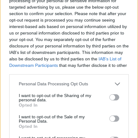
processing of your personal or sensitive information for
targeted advertising by us, please use the below opt-out
22:22
section to confirm your selection. Please note that after your
Ηράκλειο: “Σκουπίδια κατάχαμα, μια ψησταριά στο
opt-out request is processed you may continue seeing
πουθενά κι ένα αμάξι παρατημένο στο πάρκο”
interest-based ads based on personal information utilized by
us or personal information disclosed to third parties prior to
your opt-out. You may separately opt-out of the further
22:03
Καιρός: “Πορτοκαλί” συναγερμός στην Κρήτη - Ζέστη και
disclosure of your personal information by third parties on the
πολύ υψηλός κίνδυνος πυρκαγιάς!
IAB’s list of downstream participants. This information may
also be disclosed by us to third parties on the
IAB’s List of
Downstream Participants
that may further disclose it to other
22:02
Σφοδρή επίθεση κατά Καρυστιανού-Γρατσία από πρώην
third parties.
στελέχη: «Συνεχής εσωστρέφεια και τραγικά
επικοινωνιακά λάθη»
Personal Data Processing Opt Outs
I want to opt-out of the Sharing of my
21:57
personal data.
Ηράκλειο: "Σε άθλια κατάσταση το μνημείο πεσόντων
Opted In
Εφέδρων Αξιωματικών στον Καράβολα"
I want to opt-out of the Sale of my
Personal Data.
Opted In
ΠΕΡΙΣΣΟΤΕΡΑ
I want to opt-out of processing my