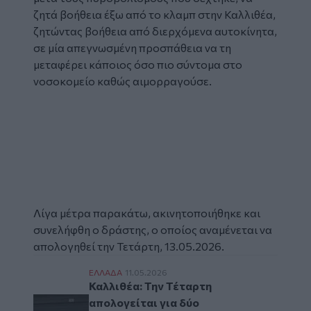
ζητά βοήθεια έξω από το κλαμπ στην Καλλιθέα,
ζητώντας βοήθεια από διερχόμενα αυτοκίνητα,
σε μία απεγνωσμένη προσπάθεια να τη
μεταφέρει κάποιος όσο πιο σύντομα στο
νοσοκομείο καθώς αιμορραγούσε.
Glomex
Video
Λίγα μέτρα παρακάτω, ακινητοποιήθηκε και
συνελήφθη ο δράστης, ο οποίος αναμένεται να
απολογηθεί την Τετάρτη, 13.05.2026.
Καλλιθέα: Την Τέταρτη απολογείται για δ
ΕΛΛAΔΑ
11.05.2026
Καλλιθέα: Την Τέταρτη
απολογείται για δύο