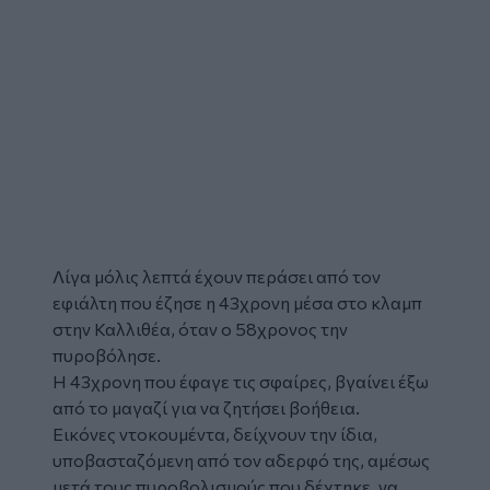
Λίγα μόλις λεπτά έχουν περάσει από τον
εφιάλτη που έζησε η 43χρονη μέσα στο κλαμπ
στην
Καλλιθέα
, όταν ο 58χρονος την
πυροβόλησε
.
Η 43χρονη που έφαγε τις σφαίρες, βγαίνει έξω
από το μαγαζί για να ζητήσει βοήθεια.
Εικόνες ντοκουμέντα, δείχνουν την ίδια,
υποβασταζόμενη από τον αδερφό της, αμέσως
μετά τους πυροβολισμούς που δέχτηκε, να