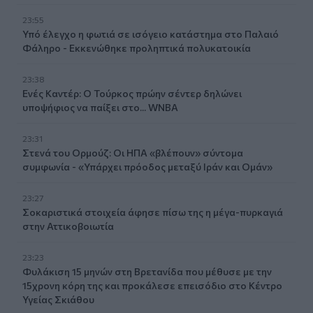
23:55
Υπό έλεγχο η φωτιά σε ισόγειο κατάστημα στο Παλαιό
Φάληρο - Εκκενώθηκε προληπτικά πολυκατοικία
23:38
Ενές Καντέρ: Ο Τούρκος πρώην σέντερ δηλώνει
υποψήφιος να παίξει στο... WNBA
23:31
Στενά του Ορμούζ: Οι ΗΠΑ «βλέπουν» σύντομα
συμφωνία - «Υπάρχει πρόοδος μεταξύ Ιράν και Ομάν»
23:27
Σοκαριστικά στοιχεία άφησε πίσω της η μέγα-πυρκαγιά
στην Αττικοβοιωτία
23:23
Φυλάκιση 15 μηνών στη Βρετανίδα που μέθυσε με την
15χρονη κόρη της και προκάλεσε επεισόδιο στο Κέντρο
Υγείας Σκιάθου