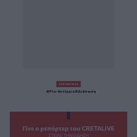
ΣΧΕΤΙΚΆ TAGS
Ρίο-Αντίρριο
Διάσωση
Γίνε ο ρεπόρτερ του CRETALIVE
ΣΤΕΊΛΕ ΤΗΝ ΕΊΔΗΣΗ