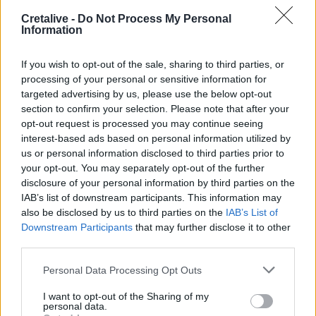
Cretalive -
Do Not Process My Personal
14:17
Information
Θ. Κοντογεώργης: Προεκλογική αλλά όχι παροχολογική η
ΔΕΘ
If you wish to opt-out of the sale, sharing to third parties, or
processing of your personal or sensitive information for
14:01
targeted advertising by us, please use the below opt-out
Άντριου: Μυστικό σχέδιο για βασιλική κηδεία όταν
section to confirm your selection. Please note that after your
πεθάνει, παρά την αποκαθήλωση
opt-out request is processed you may continue seeing
interest-based ads based on personal information utilized by
13:53
us or personal information disclosed to third parties prior to
Σε ετοιμότητα η πυροσβεστική στη Λέσβο
your opt-out. You may separately opt-out of the further
disclosure of your personal information by third parties on the
13:45
IAB’s list of downstream participants. This information may
Κρήτη: Και την Δευτέρα (10/08) πολύ υψηλός ο κίνδυνος
also be disclosed by us to third parties on the
IAB’s List of
πυρκαγιάς
Downstream Participants
that may further disclose it to other
third parties.
13:38
Σκιάθος: Ανήλικος κατήγγειλε 17χρονο για βιασμό
Personal Data Processing Opt Outs
I want to opt-out of the Sharing of my
personal data.
ΠΕΡΙΣΣΟΤΕΡΑ