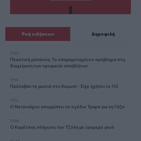
Ροή ειδήσεων
Δημοφιλή
17:20
Πλαστική ρύπανση: Το «παραμελημένο» πρόβλημα στη
διαχείριση των τροφικών αποβλήτων
17:14
Πρόλαβαν τη φωτιά στο Κορωπί - Είχε ηχήσει το 112
17:12
Ο Νετανιάχου απορρίπτει το σχέδιο Τραμπ για τη Γάζα
17:05
Ο Καρέτσας πλήγωσε τον Τζόλη με τρομερό γκολ
16:47