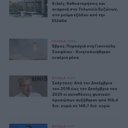
Κιλκίς: Καθυστερήσεις και αναμονή
Κιλκίς: Καθυστερήσεις και
αναμονή στο Τελωνείο Ευζώνων,
στο ρεύμα εξόδου από την
Ελλάδα
Έβρος: Πυρκαγιά στη Γιαννούλη Σουφλίου - Κινητοποιή
ΕΛΛAΔΑ
16:06
Έβρος: Πυρκαγιά στη Γιαννούλη Σο
Έβρος: Πυρκαγιά στη Γιαννούλη
Σουφλίου - Κινητοποιήθηκαν
εναέρια μέσα
Σκέρτσος: Από τον Δεκέμβριο του 2018 έως τον Δεκέμβρ
ΕΛΛAΔΑ
15:03
Σκέρτσος: Από τον Δεκέμβριο του 2
Σκέρτσος: Από τον Δεκέμβριο
του 2018 έως τον Δεκέμβριο του
2025 οι καταθέσεις φυσικών
προσώπων αυξήθηκαν από 106,4
δισ. ευρώ σε 148,7 δισ. ευρώ
Θ. Κοντογεώργης: Προεκλογική αλλά όχι παροχολογικ
ΕΛΛAΔΑ
14:17