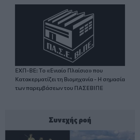
ΕΧΠ-ΒΕ: Το «Ενιαίο Πλαίσιο» που
Κατακερματίζει τη Βιομηχανία - Η σημασία
των παρεμβάσεων του ΠΑΣΕΒΙΠΕ
Συνεχής ροή