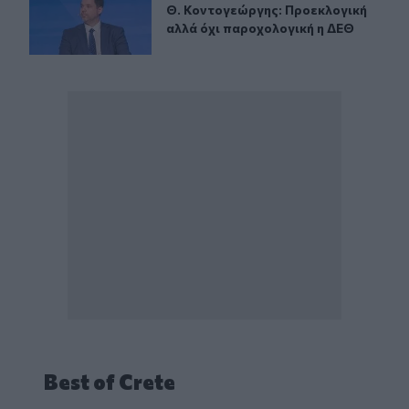
Θ. Κοντογεώργης: Προεκλογική αλ
Θ. Κοντογεώργης: Προεκλογική
αλλά όχι παροχολογική η ΔΕΘ
Best of Crete