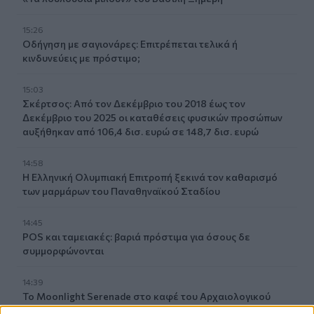
15:26
Οδήγηση με σαγιονάρες: Επιτρέπεται τελικά ή
κινδυνεύεις με πρόστιμο;
15:03
Σκέρτσος: Από τον Δεκέμβριο του 2018 έως τον
Δεκέμβριο του 2025 οι καταθέσεις φυσικών προσώπων
αυξήθηκαν από 106,4 δισ. ευρώ σε 148,7 δισ. ευρώ
14:58
Η Ελληνική Ολυμπιακή Επιτροπή ξεκινά τον καθαρισμό
των μαρμάρων του Παναθηναϊκού Σταδίου
14:45
POS και ταμειακές: βαριά πρόστιμα για όσους δε
συμμορφώνονται
14:39
To Moonlight Serenade στο καφέ του Αρχαιολογικού
Μουσείου Χανίων