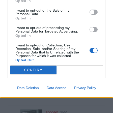
Opted In
I want to opt-out of the Sale of my
Personal Data.
Opted In
I want to opt-out of processing my
ΣΧΕΤΙΚA AΡΘΡΑ
Personal Data for Targeted Advertising.
Opted In
I want to opt-out of Collection, Use,
Πρόλαβαν τη φωτιά στο Κορωπί - Είχε ηχήσει το 112
ΕΛΛAΔΑ
17:14
Retention, Sale, and/or Sharing of my
Πρόλαβαν τη φωτιά στο Κορωπί - Εί
Πρόλαβαν τη φωτιά στο Κορωπί
Personal Data that Is Unrelated with the
Purposes for which it was collected.
- Είχε ηχήσει το 112
Opted Out
CONFIRM
Δεκαπενταύγουστος 2026: Πώς αμείβονται όσοι θα εργ
ΕΛΛAΔΑ
16:47
Δεκαπενταύγουστος 2026: Πώς αμεί
Δεκαπενταύγουστος 2026: Πώς
Data Deletion
Data Access
Privacy Policy
αμείβονται όσοι θα εργαστούν
Κιλκίς: Καθυστερήσεις και αναμονή στο Τελωνείο Ευζώ
ΕΛΛAΔΑ
16:20