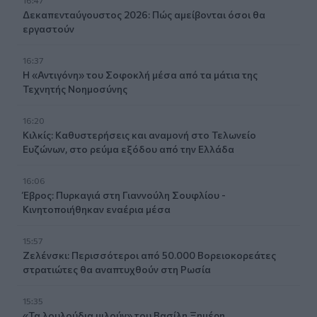
Δεκαπενταύγουστος 2026: Πώς αμείβονται όσοι θα
εργαστούν
16:37
Η «Αντιγόνη» του Σοφοκλή μέσα από τα μάτια της
Τεχνητής Νοημοσύνης
16:20
Κιλκίς: Καθυστερήσεις και αναμονή στο Τελωνείο
Ευζώνων, στο ρεύμα εξόδου από την Ελλάδα
16:06
Έβρος: Πυρκαγιά στη Γιαννούλη Σουφλίου -
Κινητοποιήθηκαν εναέρια μέσα
15:57
Ζελένσκι: Περισσότεροι από 50.000 Βορειοκορεάτες
στρατιώτες θα αναπτυχθούν στη Ρωσία
15:35
«Τα λουλούδια μιλούν» του Βασίλη Ξημέρη