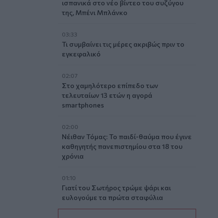
ισπανικά στο νέο βίντεο του συζύγου
της, Μπένι Μπλάνκο
03:33
Τι συμβαίνει τις μέρες ακριβώς πριν το
εγκεφαλικό
02:07
Στο χαμηλότερο επίπεδο των
τελευταίων 13 ετών η αγορά
smartphones
02:00
Νέιθαν Τόμας: Το παιδί-θαύμα που έγινε
καθηγητής πανεπιστημίου στα 18 του
χρόνια
01:10
Γιατί του Σωτήρος τρώμε ψάρι και
ευλογούμε τα πρώτα σταφύλια