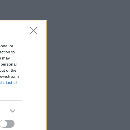
23:21
Κυψέλη: Τα δύο σενάρια που εξετάζουν
οι Αρχές για τη δολοφονία της
Σκωτσέζας
23:15
Οι ΗΠΑ αναστέλλουν τις εισαγωγές από
sonal or
τον μεγαλύτερο παραγωγό αβοκάντο
ection to
του Μεξικού
ou may
 personal
23:09
out of the
Κατσαφάδος από τα Βίλια: «Κανένας
 downstream
δεν μένει πίσω» - Σε εξέλιξη οι
B’s List of
διαδικασίες αποζημιώσεων για τους
πληγέντες
23:03
Ποια είναι τα δέντρα που μπορούν να
γίνουν «ασπίδα» για το σπίτι σας
απέναντι στις πυρκαγιές