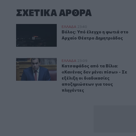
ΣΧΕΤΙΚA AΡΘΡΑ
Βόλος: Υπό έλεγχο η φωτιά στο Αρχαίο Θέατρο Δημ
ΕΛΛAΔΑ
23:40
Βόλος: Υπό έλεγχο η φωτιά στο
Βόλος: Υπό έλεγχο η φωτιά στο
Αρχαίο Θέατρο Δημητριάδος
Kατσαφάδος: «Το μήνυμα είναι ένα και απλό. Κανένας
ΕΛΛAΔΑ
23:09
Κατσαφάδος από τα Βίλια: «Κανέν
Κατσαφάδος από τα Βίλια:
«Κανένας δεν μένει πίσω» - Σε
εξέλιξη οι διαδικασίες
αποζημιώσεων για τους
πληγέντες