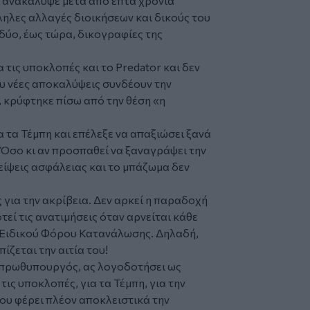
ι ανακάλυψε μετά από επτά χρόνια
ηλες αλλαγές διοικήσεων και δικούς του
δύο, έως τώρα, δικογραφίες της
 τις υποκλοπές και το Predator και δεν
ου νέες αποκαλύψεις συνδέουν την
, κρύφτηκε πίσω από την θέση «η
α τα Τέμπη και επέλεξε να απαξιώσει ξανά
 Όσο κι αν προσπαθεί να ξαναγράψει την
λλείψεις ασφάλειας και το μπάζωμα δεν
για την ακρίβεια. Δεν αρκεί η παραδοχή
εί τις ανατιμήσεις όταν αρνείται κάθε
 Ειδικού Φόρου Κατανάλωσης. Δηλαδή,
ζεται την αιτία του!
ς πρωθυπουργός, ας λογοδοτήσει ως
ς υποκλοπές, για τα Τέμπη, για την
που φέρει πλέον αποκλειστικά την