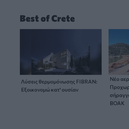
Best of Crete
Νέο αερ
Λύσεις θερμομόνωσης FIBRAN:
Προχωρά
Εξοικονομώ κατ' ουσίαν
σήραγγα
ΒΟΑΚ