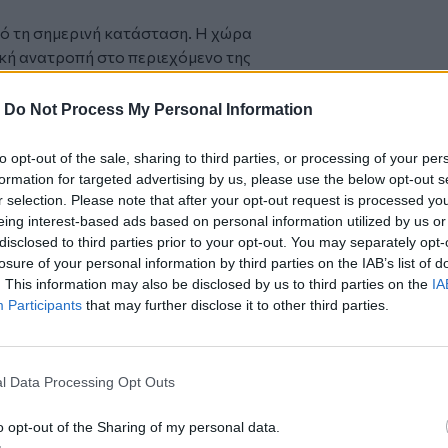
ό τη σημερινή κατάσταση. Η χώρα
ική ανατροπή στο περιεχόμενο της
-
Do Not Process My Personal Information
ότι ο Σαμαράς θα κάνει κόμμα,
to opt-out of the sale, sharing to third parties, or processing of your per
ωσε δεύτερη ευκαιρία»
formation for targeted advertising by us, please use the below opt-out s
ίθει και το... δίπλωμα οδήγησης του
r selection. Please note that after your opt-out request is processed y
eing interest-based ads based on personal information utilized by us or
disclosed to third parties prior to your opt-out. You may separately opt-
ογία και η καινοτομία ενώνουν Ελλάδα και
losure of your personal information by third parties on the IAB’s list of
. This information may also be disclosed by us to third parties on the
IA
Participants
that may further disclose it to other third parties.
l Data Processing Opt Outs
ο
Google News
και στο
Facebook
o opt-out of the Sharing of my personal data.
κανάλι μας στο
YouTube