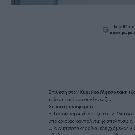
Προσθέστε
προτιμώμεν
Επίθεση στον
Κυριάκο Μητσοτάκη
εξ
τηλεοπτική του συνέντευξη.
Σε αυτή, αναφέρει:
«Η αποψινή συνέντευξη του κ. Μητσοτά
υποκρισίας και πολιτικής απελπισίας.
Ο κ. Μητσοτάκης είναι ελεγχόμενος γ