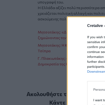
υπογραφή του.
Η Ελλάδα αξίζει πολύ περισσότερα απ
χρειάζεται πολιτική αλλαγή και πολιτ
ασκούμενης πολιτικής.
Cretalive 
Μητσοτάκης: «Δεν μπορώ να διανοηθώ 
If you wish 
ζημιώνοντας την παράταξη που του έδ
sensitive in
Μητσοτάκης: Η Καρυστιανού που δεν πε
confirm you
Τσίπρα
continue se
information 
Γ. Πλακιωτάκης: «Η ναυτιλία, η τεχνολ
further disc
Δημοκρατία της Κορέας»
participants
Downstream 
Persona
Ακολουθήστε το Cretalive στ
I want t
Κάντε εγγραφή στο 