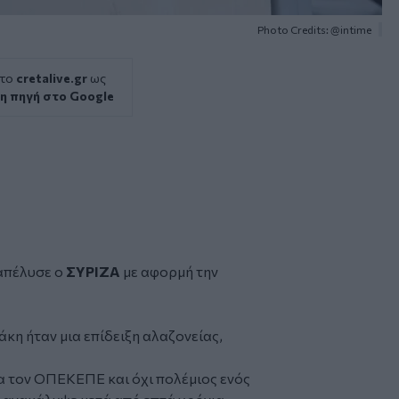
Photo Credits: @intime
 το
cretalive.gr
ως
η πηγή στο Google
απέλυσε ο
ΣΥΡΙΖΑ
με αφορμή την
κη ήταν μια επίδειξη αλαζονείας,
ια τον ΟΠΕΚΕΠΕ και όχι πολέμιος ενός