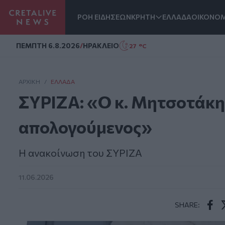
ΡΟΗ ΕΙΔΗΣΕΩΝ
ΚΡΗΤΗ
ΕΛΛΑΔΑ
ΟΙΚΟΝΟΜ
Homepage
ΠΕΜΠΤΗ 6.8.2026
/
ΗΡΑΚΛΕΙΟ
27 °C
ΑΡΧΙΚΗ
/
ΕΛΛΆΔΑ
ΣΥΡΙΖΑ: «Ο κ. Μητσοτάκης
απολογούμενος»
Η ανακοίνωση του ΣΥΡΙΖΑ
11.06.2026
SHARE:
Face
T