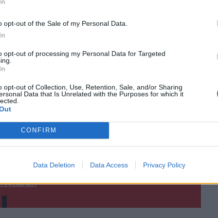
In
o opt-out of the Sale of my Personal Data.
In
to opt-out of processing my Personal Data for Targeted
ing.
In
o opt-out of Collection, Use, Retention, Sale, and/or Sharing
ersonal Data that Is Unrelated with the Purposes for which it
lected.
ΙΚΆ TAGS
Out
ητσοτάκης
ΣΥΡΙΖΑ
CONFIRM
Data Deletion
Data Access
Privacy Policy
ερ του CRETALIVE
ΤΗΝ ΕΊΔΗΣΗ