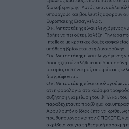
«βαθέος κράτους», που υποτίθεται ότ
διακυβέρνησης. Αυτός έκανε αλλεπάλλ
υπουργούς και βουλευτές αφορούν οι 
Ευρωπαϊκής Εισαγγελίας.
Ο κ. Μητσοτάκης είναι ελεγχόμενος για
βρήκε να πει ούτε μία λέξη. Την ώρα π
Intellexa με κρατικές δομές ασφαλείας
υπόθεση βρίσκεται στη Δικαιοσύνη».
Ο κ. Μητσοτάκης είναι ελεγχόμενος γι
όσους ζητούν αλήθεια και δικαιοσύνη.
ιστορία, οι 57 νεκροί, οι τεράστιες ε
διαγράφονται.
Ο κ. Μητσοτάκης είναι απολογούμενος 
ότι η φορολογία στα καύσιμα τροφοδοτ
συζήτηση για μείωση του ΦΠΑ και του
παραδέχεται το πρόβλημα και υπερασπί
Αφού λοιπόν ο ίδιος ζητά να κριθεί ω
πρωθυπουργός για τον ΟΠΕΚΕΠΕ, για τι
ακρίβεια και για τη θεσμική παρακμή 