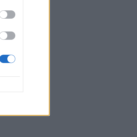
22:55
Ανησυχία στην Τεχεράνη: Ο πρόεδρος
του Ιράν δηλώνει ότι η επαφή με τον
Χαμενεΐ είναι δύσκολη
22:49
Φωτιά στα Αϊβαλιώτικα Βόλου
22:43
Συνελήφθη οπλισμένος άνδρας κοντά
σε γήπεδο γκολφ του Τραμπ στην
Καλιφόρνια
22:37
Κόλπος του Άντεν: Πλήγμα των Χούθι σε
τάνκερ της Σαουδικής Αραβίας
22:30
Αδειοδωρόσημο Αυγούστου 2026: Πότε
καταβάλλεται στους οικοδόμους