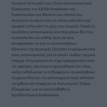
το σκυλί ήταν μαζί του. Όταν αστυνομικοί και
διασώστες του ΕΚΑΒ πλησίασαν και
διαπίστωσαν τον θάνατό του, δίπλα του
στεκόταν το σκυλί του το οποίο μάλιστα είχε
κρυφτεί κάτω από το χέρι του νεκρού. Παρά τις
εκκλήσεις αστυνομικών και περιοίκων δεν τον
εγκατέλειπε και καθώς ήταν σε σοκ
αποφάσισαν να μην το μετακινήσουν.
Κάτοικοι της περιοχής ζήτησαν ενημέρωση από
τους αστυνομικούς για το σκυλί -καθώς αρχικά
υπήρχε πληροφορία ότι είχε τραυματιστεί από
τις σφαίρες, και όταν ενημερώθηκαν ότι είναι
καλά, εκδήλωσαν το ενδιαφέρον να αναλάβουν
τη φροντίδα του. Οι αστυνομικοί τούς κάλεσαν
να έρθουν σε επαφή με το Αστυνομικό Τμήμα
Εξαρχείων, για να ακολουθηθεί η
προβλεπόμενη διαδικασία.