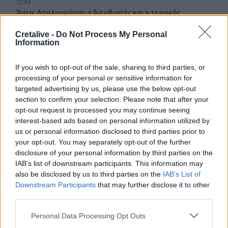
12:44
Άρτα: Απολογούνται ο διευθυντής και ο τεχνικός
ασφαλείας του ΔΕΔΔΗΕ
Cretalive -
Do Not Process My Personal
Information
12:38
Τουρνάς: Σε επιφυλακή ο κρατικός μηχανισμός
If you wish to opt-out of the sale, sharing to third parties, or
processing of your personal or sensitive information for
12:27
Μήλος: Ελικόπτερο… προσγειώθηκε στο Σαρακήνικο για
targeted advertising by us, please use the below opt-out
να κάνουν μπάνιο οι επιβάτες του - Δείτε βίντεο
section to confirm your selection. Please note that after your
opt-out request is processed you may continue seeing
interest-based ads based on personal information utilized by
12:15
Κίσσαμος: 32χρονος κατηγορείται για πέντε κλοπές από
us or personal information disclosed to third parties prior to
επιχειρήσεις
your opt-out. You may separately opt-out of the further
disclosure of your personal information by third parties on the
IAB’s list of downstream participants. This information may
12:14
also be disclosed by us to third parties on the
IAB’s List of
Τροχαίο ατύχημα το πρωί στην Πάρνηθα - Στο
νοσοκομείο 4 άτομα
Downstream Participants
that may further disclose it to other
third parties.
11:59
Personal Data Processing Opt Outs
Τραγωδία στα Μάλια: 64χρονος ανασύρθηκε νεκρός από