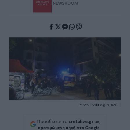
NEWSROOM
Facebook
Twitter
Messenger
Whatsapp
Viber
Photo Credits: @INTIME
Προσθέστε το
cretalive.gr
ως
προτιμώμενη πηγή στο Google