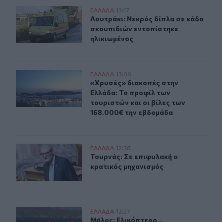
Λουτράκι: Νεκρός δίπλα σε κάδο σκουπιδιών εντοπίστη
ΕΛΛAΔΑ
13:17
Λουτράκι: Νεκρός δίπλα σε κάδο σ
Λουτράκι: Νεκρός δίπλα σε κάδο
σκουπιδιών εντοπίστηκε
ηλικιωμένος
«Χρυσές» διακοπές στην Ελλάδα: Το προφίλ των τουρισ
ΕΛΛAΔΑ
13:08
«Χρυσές» διακοπές στην Ελλάδα: Το
«Χρυσές» διακοπές στην
Ελλάδα: Το προφίλ των
τουριστών και οι βίλες των
168.000€ την εβδομάδα
Τουρνάς: Σε επιφυλακή ο κρατικός μηχανισμός
ΕΛΛAΔΑ
12:38
Τουρνάς: Σε επιφυλακή ο κρατικός 
Τουρνάς: Σε επιφυλακή ο
κρατικός μηχανισμός
Μήλος: Ελικόπτερο… προσγειώθηκε στο Σαρακήνικο για ν
ΕΛΛAΔΑ
12:27
Μήλος: Ελικόπτερο… προσγειώθηκε σ
Μήλος: Ελικόπτερο…