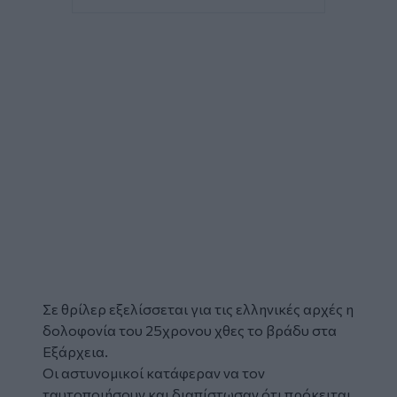
Σε θρίλερ εξελίσσεται για τις ελληνικές αρχές η
δολοφονία
του 25χρονου χθες το βράδυ στα
Εξάρχεια
.
Οι αστυνομικοί κατάφεραν να τον
ταυτοποιήσουν και διαπίστωσαν ότι πρόκειται