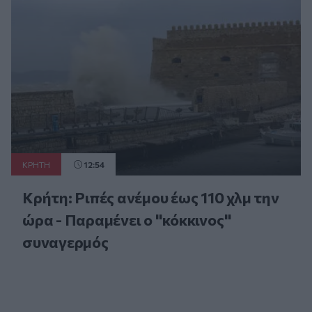
ΚΡΗΤΗ
12:54
Κρήτη: Ριπές ανέμου έως 110 χλμ την
ώρα - Παραμένει ο "κόκκινος"
συναγερμός