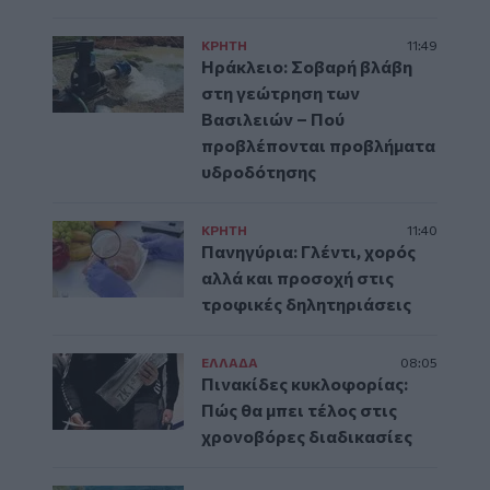
ΚΡΗΤΗ
11:49
Ηράκλειο: Σοβαρή βλάβη
στη γεώτρηση των
Βασιλειών – Πού
προβλέπονται προβλήματα
υδροδότησης
ΚΡΗΤΗ
11:40
Πανηγύρια: Γλέντι, χορός
αλλά και προσοχή στις
τροφικές δηλητηριάσεις
ΕΛΛAΔΑ
08:05
Πινακίδες κυκλοφορίας:
Πώς θα μπει τέλος στις
χρονοβόρες διαδικασίες