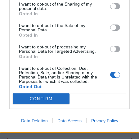
τη θάλασσα
I want to opt-out of the Sharing of my
personal data.
Opted In
11:55
Σορός 57χρονης στον Λυκαβηττό: Τι εξετάζουν οι αρχές
I want to opt-out of the Sale of my
για τη μοιραία πτώση
Personal Data.
Opted In
11:49
Ηράκλειο: Σοβαρή βλάβη στη γεώτρηση των Βασιλειών –
I want to opt-out of processing my
Personal Data for Targeted Advertising.
Πού προβλέπονται προβλήματα υδροδότησης
Opted In
11:43
I want to opt-out of Collection, Use,
Retention, Sale, and/or Sharing of my
Ρεκόρ υψηλής θερμοκρασίας 36,9°C σημειώθηκε στο
Personal Data that Is Unrelated with the
Χονγκ Κονγκ
Purposes for which it was collected.
Opted Out
11:40
CONFIRM
Πανηγύρια: Γλέντι, χορός αλλά και προσοχή στις
τροφικές δηλητηριάσεις
11:35
Data Deletion
Data Access
Privacy Policy
Ρωσικά πλήγματα σε δύο διυλιστήρια