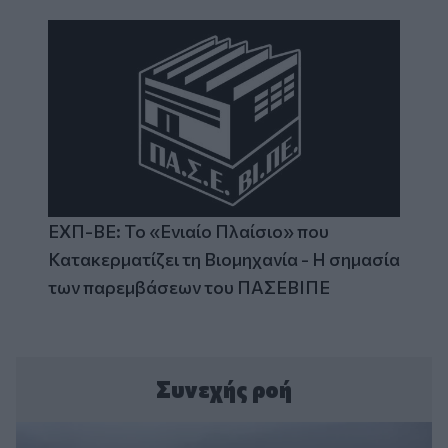
ΕΧΠ-ΒΕ: Το «Ενιαίο Πλαίσιο» που
Κατακερματίζει τη Βιομηχανία - Η σημασία
των παρεμβάσεων του ΠΑΣΕΒΙΠΕ
Συνεχής ροή