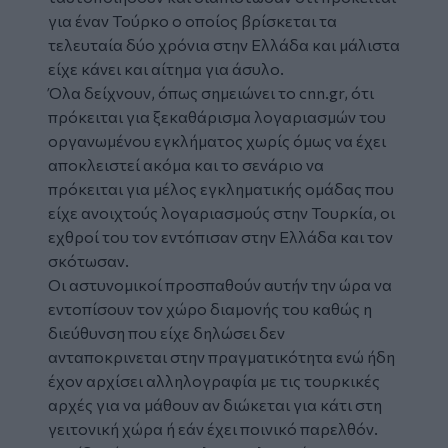
για έναν Τούρκο ο οποίος βρίσκεται τα
τελευταία δύο χρόνια στην Ελλάδα και μάλιστα
είχε κάνει και αίτημα για άσυλο.
Όλα δείχνουν, όπως σημειώνει το
cnn.gr
, ότι
πρόκειται για ξεκαθάρισμα λογαριασμών του
οργανωμένου εγκλήματος χωρίς όμως να έχει
αποκλειστεί ακόμα και το σενάριο να
πρόκειται για μέλος εγκληματικής ομάδας που
είχε ανοιχτούς λογαριασμούς στην Τουρκία, οι
εχθροί του τον εντόπισαν στην Ελλάδα και τον
σκότωσαν.
Οι αστυνομικοί προσπαθούν αυτήν την ώρα να
εντοπίσουν τον χώρο διαμονής του καθώς η
διεύθυνση που είχε δηλώσει δεν
ανταποκρινεται στην πραγματικότητα ενώ ήδη
έχον αρχίσει αλληλογραφία με τις τουρκικές
αρχές για να μάθουν αν διώκεται για κάτι στη
γειτονική χώρα ή εάν έχει ποινικό παρελθόν.