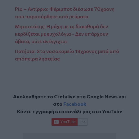
Ρίο – Αντίρριο: Φέριμποτ διέσωσε 70χρονη
που παρασύρθηκε από ρεύματα
Μητσοτάκης: Η μάχη με τη διαφθορά δεν
κερδίζεται με ευχολόγια - Δεν υπάρχουν
άβατα, ούτε ανέγγιχτοι
Πατήσια: Στο νοσοκομείο 19χρονος μετά από
απόπειρα ληστείας
Ακολουθήστε το Cretalive στο
Google News
και
στο
Facebook
Κάντε εγγραφή στο κανάλι μας στο
YouTube