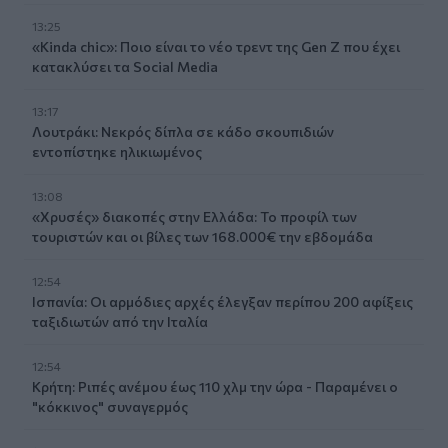
13:25
«Kinda chic»: Ποιο είναι το νέο τρεντ της Gen Z που έχει
κατακλύσει τα Social Media
13:17
Λουτράκι: Νεκρός δίπλα σε κάδο σκουπιδιών
εντοπίστηκε ηλικιωμένος
13:08
«Χρυσές» διακοπές στην Ελλάδα: Το προφίλ των
τουριστών και οι βίλες των 168.000€ την εβδομάδα
12:54
Ισπανία: Οι αρμόδιες αρχές έλεγξαν περίπου 200 αφίξεις
ταξιδιωτών από την Ιταλία
12:54
Κρήτη: Ριπές ανέμου έως 110 χλμ την ώρα - Παραμένει ο
"κόκκινος" συναγερμός