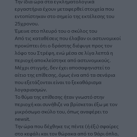
Την ίδια ώρα στα εγκληματολογικά
εργαστήρια έχουν μεταφερθεί στοιχεία που
εντοπίστηκαν στο σημείο της εκτέλεσης του
25χρονου.
Έμεινε στο πλευρό του ο σκύλος του
Από τις καταθέσεις που έλαβαν οι αστυνομικοί
προκύπτει ότι ο δράστης διέφυγε προς τον
λόφο του Στρέφη, ενώ μέσα σε λίγα λεπτά η
περιοχή αποκλείστηκε από αστυνομικούς.
Μέχρι στιγμής, δεν έχει αποσαφηνιστεί το
αίτιο της επίθεσης, όμως ένα από τα σενάρια
που εξετάζονται είναι το ξεκαθάρισμα
λογαριασμών.
Το θύμα της επίθεσης ήταν γνωστό στην
περιοχή και συνήθιζε να βρίσκεται έξω με τον
μικρόσωμο σκύλο του, όπως αναφέρει το
newsit
.
Την ώρα που δέχθηκε τις πέντε (ή έξι) σφαίρες
στο κεφάλι και τον θώρακα από το 9άρι όπλο,