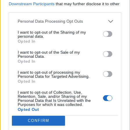
Κομοτηνή: Στο νοσοκομείο ανήλικος μετά από
Downstream Participants
that may further disclose it to other
κατανάλωση αλκοόλ
third parties.
21:04
Personal Data Processing Opt Outs
ΟΦΗ: Συνέχισε την προετοιμασία του ενόψει τελικού
Σούπερ Καπ
I want to opt-out of the Sharing of my
personal data.
Opted In
21:01
Νεκρός ανασύρθηκε 43χρονος από τη θάλασσα ανάμεσα
I want to opt-out of the Sale of my
σε Αγκίστρι και Αίγινα
Personal Data.
Opted In
I want to opt-out of processing my
ΠΕΡΙΣΣΟΤΕΡΑ
Personal Data for Targeted Advertising.
Opted In
I want to opt-out of Collection, Use,
Retention, Sale, and/or Sharing of my
Personal Data that Is Unrelated with the
Purposes for which it was collected.
Opted Out
ΣΧΕΤΙΚA AΡΘΡΑ
CONFIRM
ΕΛΛAΔΑ
23:09