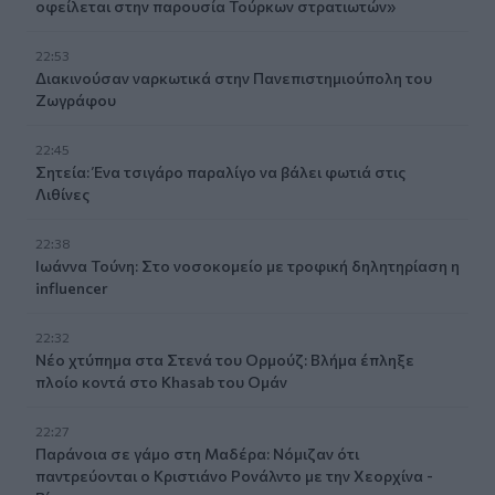
οφείλεται στην παρουσία Τούρκων στρατιωτών»
22:53
Διακινούσαν ναρκωτικά στην Πανεπιστημιούπολη του
Ζωγράφου
22:45
Σητεία: Ένα τσιγάρο παραλίγο να βάλει φωτιά στις
Λιθίνες
22:38
Ιωάννα Τούνη: Στο νοσοκομείο με τροφική δηλητηρίαση η
influencer
22:32
Νέο χτύπημα στα Στενά του Ορμούζ: Βλήμα έπληξε
πλοίο κοντά στο Khasab του Ομάν
22:27
Παράνοια σε γάμο στη Μαδέρα: Νόμιζαν ότι
παντρεύονται ο Κριστιάνο Ρονάλντο με την Χεορχίνα -