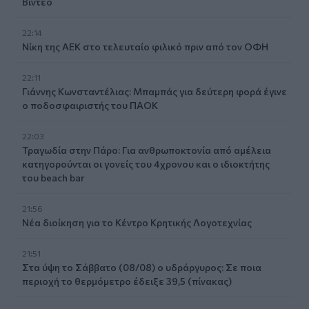
Βίντεο
22:14
Nίκη της ΑΕΚ στο τελευταίο φιλικό πριν από τον ΟΦΗ
22:11
Γιάννης Κωνσταντέλιας: Μπαμπάς για δεύτερη φορά έγινε
ο ποδοσφαιριστής του ΠΑΟΚ
22:03
Τραγωδία στην Πάρο: Για ανθρωποκτονία από αμέλεια
κατηγορούνται οι γονείς του 4χρονου και ο ιδιοκτήτης
του beach bar
21:56
Νέα διοίκηση για το Κέντρο Κρητικής Λογοτεχνίας
21:51
Στα ύψη το Σάββατο (08/08) ο υδράργυρος: Σε ποια
περιοχή το θερμόμετρο έδειξε 39,5 (πίνακας)