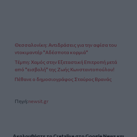
Θεσσαλονίκη: Αντιδράσεις για την αφίσα του
ντοκιμαντέρ "Αδέσποτα κορμιά"
Τέμπη: Χαμός στην Εξεταστική Επιτροπή μετά
από "εισβολή" της Ζωής Κωνσταντοπούλου!
Πέθανε ο δημοσιογράφος Σταύρος Βρανάς
Πηγή:
newsit.gr
Ακολουθήστε το Cretalive στο
Google News
και