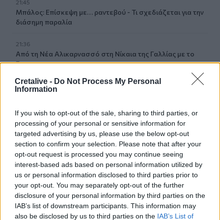
21:45
Μπάλος: Επίσκεψη με… ραντεβού - Τι σχεδιάζεται για την
διάσημη παραλία
21:36
Από τη Νέα Αλικαρνασσό στη Νίκαια της Γαλλίας με το
Erasmus+
Cretalive -
Do Not Process My Personal
21:30
Information
Βουλγαρία: Μη επανδρωμένο αεροσκάφος συνετρίβη
κοντά σε αγωγό φυσικού αερίου
If you wish to opt-out of the sale, sharing to third parties, or
processing of your personal or sensitive information for
21:25
targeted advertising by us, please use the below opt-out
Τραγωδία στην Αλεξανδρούπολη: Νεκρός άνδρας που
section to confirm your selection. Please note that after your
έπεσε σε πηγάδι
opt-out request is processed you may continue seeing
interest-based ads based on personal information utilized by
21:16
us or personal information disclosed to third parties prior to
Ηράκλειο: Με λαμπρότητα και κατάνυξη ο εορτασμός του
your opt-out. You may separately opt-out of the further
Αγίου Μύρωνος
disclosure of your personal information by third parties on the
IAB’s list of downstream participants. This information may
21:08
also be disclosed by us to third parties on the
IAB’s List of