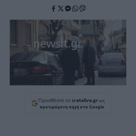
Facebook
Twitter
Messenger
Whatsapp
Viber
Προσθέστε το
cretalive.gr
ως
προτιμώμενη πηγή στο Google