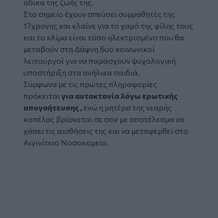
άδικα της ζωής της.
Στο σημείο έχουν σπεύσει συμμαθητές της
17χρονης και κλαίνε για το χαμό της φίλης τους
και το κλίμα είναι τόσο ηλεκτρισμένο που θα
μεταβούν στη Δάφνη δυο κοινωνικοί
λειτουργοί για να παράσχουν ψυχολογική
υποστήριξη στα ανήλικα παιδιά.
Σύμφωνα με τις πρώτες πληροφορίες
πρόκειται
για αυτοκτονία λόγω ερωτικής
απογοήτευσης ,
ενώ η μητέρα της νεαρής
κοπέλας βρίσκεται σε σοκ με αποτέλεσμα να
χάσει τις αισθήσεις της και να μεταφερθεί στο
Αιγινίτειο Νοσοκομείο.