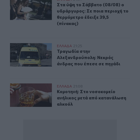
Στα ύψη το Σάββατο (08/08) ο υδρά
Στα ύψη το Σάββατο (08/08) ο
υδράργυρος: Σε ποια περιοχή το
θερμόμετρο έδειξε 39,5
(πίνακας)
Τραγωδία στην Αλεξανδρούπολη: Νεκρός άνδρας που έ
ΕΛΛAΔΑ
21:25
Τραγωδία στην Αλεξανδρούπολη: Ν
Τραγωδία στην
Αλεξανδρούπολη: Νεκρός
άνδρας που έπεσε σε πηγάδι
Κομοτηνή: Στο νοσοκομείο ανήλικος μετά από κατανάλ
ΕΛΛAΔΑ
21:08
Κομοτηνή: Στο νοσοκομείο ανήλικο
Κομοτηνή: Στο νοσοκομείο
ανήλικος μετά από κατανάλωση
αλκοόλ