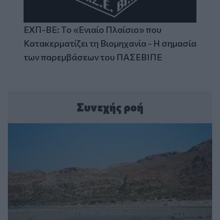
ΕΧΠ-ΒΕ: Το «Ενιαίο Πλαίσιο» που
Κατακερματίζει τη Βιομηχανία - Η σημασία
των παρεμβάσεων του ΠΑΣΕΒΙΠΕ
Συνεχής ροή