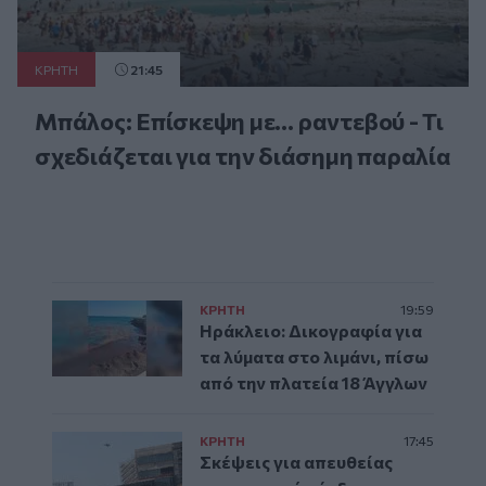
ΚΡΗΤΗ
21:45
Μπάλος: Επίσκεψη με… ραντεβού - Τι
σχεδιάζεται για την διάσημη παραλία
ΚΡΗΤΗ
19:59
Ηράκλειο: Δικογραφία για
τα λύματα στο λιμάνι, πίσω
από την πλατεία 18 Άγγλων
ΚΡΗΤΗ
17:45
Σκέψεις για απευθείας