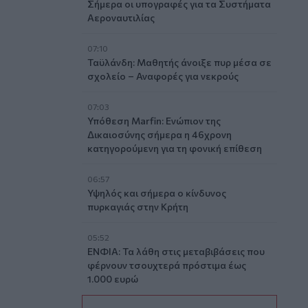
Σήμερα οι υπογραφές για τα Συστήματα
Αεροναυτιλίας
07:10
Ταϋλάνδη: Μαθητής άνοιξε πυρ μέσα σε
σχολείο – Αναφορές για νεκρούς
07:03
Υπόθεση Marfin: Ενώπιον της
Δικαιοσύνης σήμερα η 46χρονη
κατηγορούμενη για τη φονική επίθεση
06:57
Υψηλός και σήμερα ο κίνδυνος
πυρκαγιάς στην Κρήτη
05:52
ΕΝΦΙΑ: Τα λάθη στις μεταβιβάσεις που
φέρνουν τσουχτερά πρόστιμα έως
1.000 ευρώ