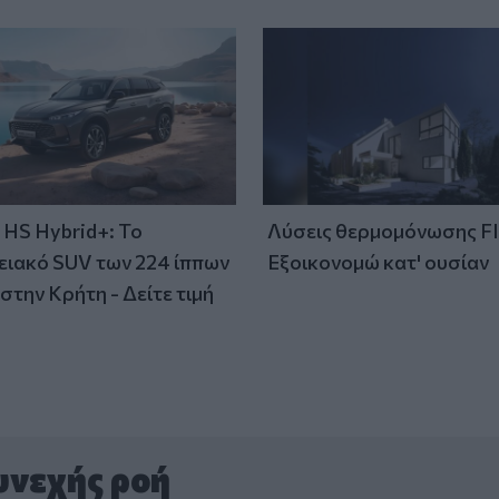
HS Hybrid+: Το
Λύσεις θερμομόνωσης F
ειακό SUV των 224 ίππων
Εξοικονομώ κατ' ουσίαν
στην Κρήτη - Δείτε τιμή
υνεχής ροή