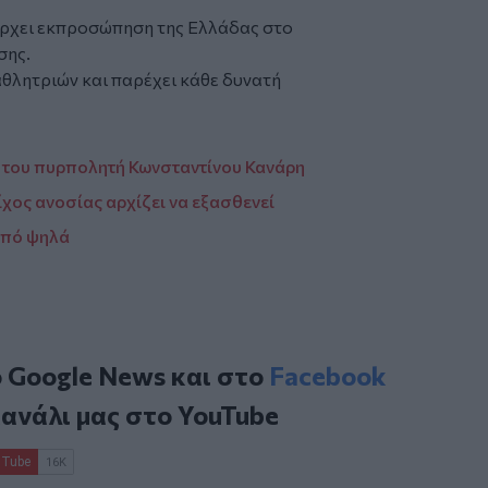
πάρχει εκπροσώπηση της Ελλάδας στο
σης.
αθλητριών και παρέχει κάθε δυνατή
 του πυρπολητή Κωνσταντίνου Κανάρη
χος ανοσίας αρχίζει να εξασθενεί
από ψηλά
ο
Google News
και στο
Facebook
κανάλι μας στο
YouTube