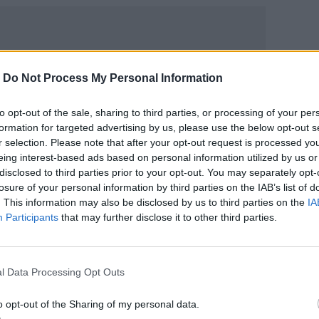
-
Do Not Process My Personal Information
ΙΚΆ TAGS
to opt-out of the sale, sharing to third parties, or processing of your per
ματα
Κορωνοϊός
Ελληνική Ολυμπιακή Επιτροπή
formation for targeted advertising by us, please use the below opt-out s
r selection. Please note that after your opt-out request is processed y
eing interest-based ads based on personal information utilized by us or
disclosed to third parties prior to your opt-out. You may separately opt-
losure of your personal information by third parties on the IAB’s list of
. This information may also be disclosed by us to third parties on the
IA
ερ του CRETALIVE
Participants
that may further disclose it to other third parties.
ΤΗΝ ΕΊΔΗΣΗ
l Data Processing Opt Outs
o opt-out of the Sharing of my personal data.