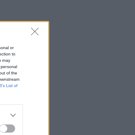
Ανατριχιαστικό βίντεο από τον σεισμό
στην Ιαπωνία: Γιατροί προστατεύουν με
τα σώματά τους ασθενή την ώρα του
χειρουργείου
23:54
Τραμπ: Ο πόλεμος με το Ιράν "θα
sonal or
τελειώσει σύντομα"
ection to
ou may
23:43
 personal
30χρονη έπεσε στη θάλασσα από την
out of the
γέφυρα της Χαλκίδας
 downstream
B’s List of
23:32
Οι «μαύρες χήρες» της Ρωσίας:
Παντρεύονται νεοσύλλεκτους πριν
μεταβούν στο μέτωπο για να
εισπράξουν τις «παχυλές»
αποζημιώσεις
23:25