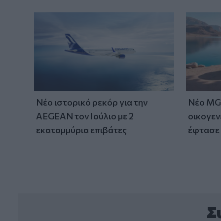
Νέο ιστορικό ρεκόρ για την
Νέο MG 
AEGEAN τον Ιούλιο με 2
οικογεν
εκατομμύρια επιβάτες
έφτασε 
Σ