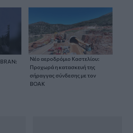
22:32
Υπόθεση Marfin: Έφθασε στην Ελλάδα
η 46χρονη κατηγορούμενη για
εμπρησμό
Νέο αεροδρόμιο Καστελίου:
IBRAN:
Προχωρά η κατασκευή της
σήραγγας σύνδεσης με τον
ΒΟΑΚ