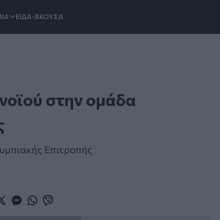
ΙΑ
ΕΙΔΑ-ΑΚΟΥΣΑ
νοϊού στην ομάδα
ς
λυμπιακής Επιτροπής
book
witter
Messenger
Whatsapp
Viber