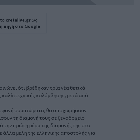
 το
cretalive.gr
ως
η πηγή στο Google
ινώνει ότι βρέθηκαν τρία νέα θετικά
ς καλλιτεχνικής κολύμβησης
, μετά από
ν εμφανή συμπτώματα, θα αποχωρήσουν
σουν τη διαμονή τους σε ξενοδοχείο
ό την πρώτη μέρα της διαμονής της στο
ε άλλα μέλη της ελληνικής αποστολής για