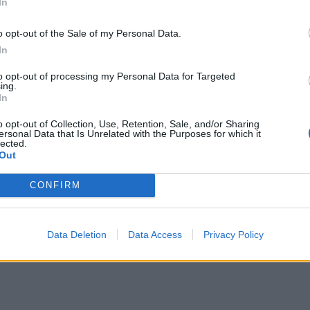
In
46χρονη κατηγορούμενη για τη φονική επίθεση
30χρονη έπεσε στη θάλασσα από την γέφυρα της Χαλκί
ΕΛΛAΔΑ
23:43
o opt-out of the Sale of my Personal Data.
καιοσύνης σήμερα η 46χρονη κατηγορούμενη για τη φονική ε
30χρονη έπεσε στη θάλασσα από τη
30χρονη έπεσε στη θάλασσα από
την γέφυρα της Χαλκίδας
In
to opt-out of processing my Personal Data for Targeted
ing.
In
η και 71χρονος
Υπόθεση Marfin: Έφθασε στην Ελλάδα η 46χρονη κατηγ
ΕΛΛAΔΑ
22:32
o opt-out of Collection, Use, Retention, Sale, and/or Sharing
υνελήφθησαν 63χρονη και 71χρονος
Υπόθεση Marfin: Έφθασε στην Ελλά
Υπόθεση Marfin: Έφθασε στην
ersonal Data that Is Unrelated with the Purposes for which it
Ελλάδα η 46χρονη κατηγορούμενη
lected.
για εμπρησμό
Out
CONFIRM
Data Deletion
Data Access
Privacy Policy