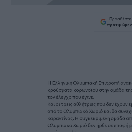
Προσθέστε
προτιμώμεν
Η Ελληνική Ολυμπιακή Επιτροπή ανακο
κρούσματα
κορωνοϊού στην
ομάδα τη
τον έλεγχο που έγινε.
Και οι τρεις αθλήτριες που δεν έχου
από το Ολυμπιακό Χωριό και θα συνεχί
καραντίνας. H συγκεκριμένη ομάδα απ
Ολυμπιακό Χωριό δεν ήρθε σε επαφή μ