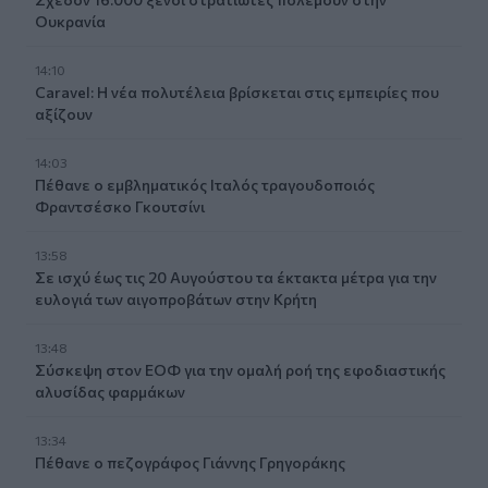
Ουκρανία
14:10
Caravel: Η νέα πολυτέλεια βρίσκεται στις εμπειρίες που
αξίζουν
14:03
Πέθανε ο εμβληματικός Ιταλός τραγουδοποιός
Φραντσέσκο Γκουτσίνι
13:58
Σε ισχύ έως τις 20 Αυγούστου τα έκτακτα μέτρα για την
ευλογιά των αιγοπροβάτων στην Κρήτη
13:48
Σύσκεψη στον ΕΟΦ για την ομαλή ροή της εφοδιαστικής
αλυσίδας φαρμάκων
13:34
Πέθανε ο πεζογράφος Γιάννης Γρηγοράκης