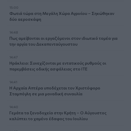
15:00
Φωτιά τώρα στη Μεγάλη Χώρα Αγρινίου – Σηκώθηκαν
δύο αεροσκάφη
14:48
Πως αμείβονται οι εργαζόμενοι στον ιδιωτικό τομέα για
την αργία του Δεκαπενταύγουστου
14:47
Ηράκλειο: Συνεχίζονται με εντατικούς ρυθμούς οι
παρεμβάσεις οδικής ασφάλειας στο ΙΤΕ
14:41
Η Αρχαία Απτέρα υποδέχεται τον Χριστόφορο
Σταμπόγλη σε μια μοναδική συναυλία
14:40
Γεμάτα τα ξενοδοχεία στην Κρήτη – Ο Αύγουστος
καλύπτει το χαμένο έδαφος του Ιουλίου