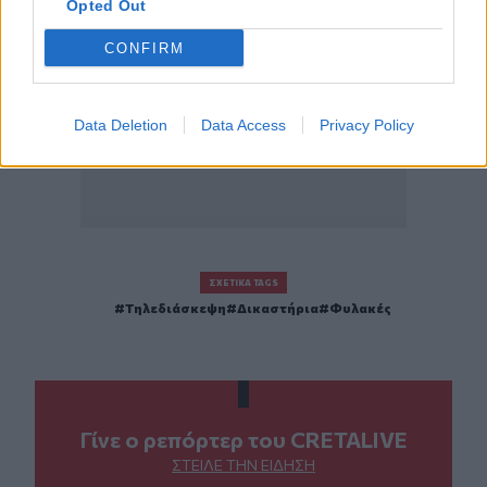
Opted Out
CONFIRM
Data Deletion
Data Access
Privacy Policy
ΣΧΕΤΙΚΆ TAGS
Τηλεδιάσκεψη
Δικαστήρια
Φυλακές
Γίνε ο ρεπόρτερ του CRETALIVE
ΣΤΕΊΛΕ ΤΗΝ ΕΊΔΗΣΗ