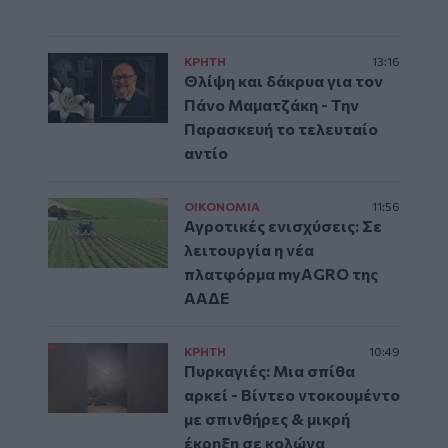
ΚΡΗΤΗ
13:16
Θλίψη και δάκρυα για τον
Πάνο Μαματζάκη - Την
Παρασκευή το τελευταίο
αντίο
ΟΙΚΟΝΟΜΙΑ
11:56
Αγροτικές ενισχύσεις: Σε
λειτουργία η νέα
πλατφόρμα myAGRO της
ΑΑΔΕ
ΚΡΗΤΗ
10:49
Πυρκαγιές: Μια σπίθα
αρκεί - Βίντεο ντοκουμέντο
με σπινθήρες & μικρή
έκρηξη σε κολώνα