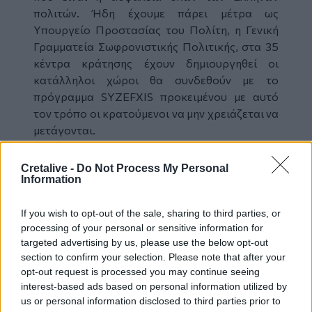
πολιτών. Ήδη έχουμε πάρει μέτρα ως
Υπουργείο Προστασίας του Πολίτη, η Γενική
Γραμματεία Σωφρονιστικής Πολιτικής, στα 35
κέντρα κράτησης έχουν δημιουργηθεί οι
κατάλληλοι χώροι θα συνδεθούν με το
πρόγραμμα SYZEFXIS προκειμένου με αυτό
τον τρόπο οι κρατούμενοι να μην χρειάζεται να
μετάγονται.
Και ασφαλώς εκ μέρους και των τριών
συνάδελφων θέλω να υπενθυμίσω σε όλους ότι
Cretalive -
Do Not Process My Personal
Information
έχει ψηφιστεί μια πολύ μεγάλη αλλαγή η οποία
αφορά το τέλος στη μεταφορά δικογράφων
από την ελληνική αστυνομία, έχει γίνει
If you wish to opt-out of the sale, sharing to third parties, or
processing of your personal or sensitive information for
σπουδαία δουλειά από τα Υπουργεία
targeted advertising by us, please use the below opt-out
Ψηφιακής Διακυβέρνησης και Δικαιοσύνης και
section to confirm your selection. Please note that after your
από το Υπουργείο Προστασίας του Πολίτη και
opt-out request is processed you may continue seeing
πλέον σε λίγες εβδομάδες αυτή η μεγάλη
interest-based ads based on personal information utilized by
αλλαγή θα γίνει επίσης πράξη»
.
us or personal information disclosed to third parties prior to