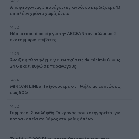
14:37
Αποφεύγοντας 3 παράγοντες κινδύνου κερδίζουμε 13
επιπλέον χρόνια χωρίς άνοια
14:32
Νέο ιστορικό ρεκόρ για την AEGEAN τον Ιούλιο με 2
εκατομμύρια επιβάτες
14:29
Άνοιξε η πλατφόρμα για ενισχύσεις de minimis ύψους
24,6 εκατ. ευρώ σε παραγωγούς
14:24
MINOAN LINES: Ταξιδεύουμε στη Μήλο με εκπτώσεις
έως 50%
14:22
Γερμανία: Συνελήφθη Ουκρανός που κατηγορείται για
κατασκοπεία σε βάρος εταιρείας όπλων
14:11
Σχεδόν 16.000 ξένοι στρατιώτες πολεμούν στην