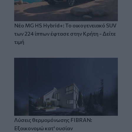
Νέο MG HS Hybrid+: Το οικογενειακό SUV
των 224 ίππων έφτασε στην Κρήτη - Δείτε
τιμή
Λύσεις θερμομόνωσης FIBRAN:
Εξοικονομώ κατ' ουσίαν