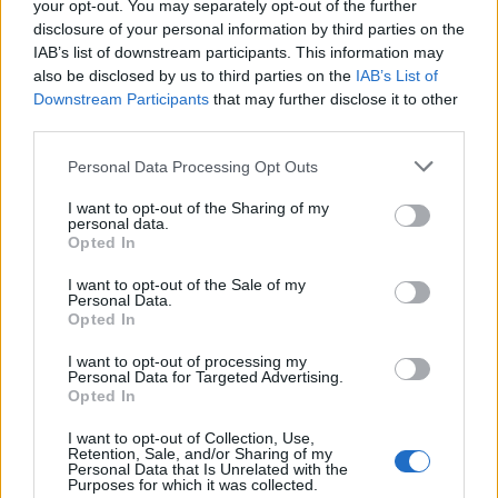
your opt-out. You may separately opt-out of the further
disclosure of your personal information by third parties on the
Τρίμηνη παράταση στη δήλωση αποθεμάτων
IAB’s list of downstream participants. This information may
τροφίμων
also be disclosed by us to third parties on the
IAB’s List of
Αυξήθηκαν οι επισκέπτες στα μουσεία της
Downstream Participants
that may further disclose it to other
third parties.
χώρας τον Αύγουστο του 2022
Με την Τζόρτζια Μελόνι συναντήθηκε ο
Personal Data Processing Opt Outs
Κυριάκος Μητσοτάκης στις Βρυξέλλες
I want to opt-out of the Sharing of my
personal data.
Opted In
I want to opt-out of the Sale of my
Personal Data.
Opted In
Ακολουθήστε το Cretalive στο
Google News
και
στο
Facebook
I want to opt-out of processing my
Κάντε εγγραφή στο κανάλι μας στο
YouTube
Personal Data for Targeted Advertising.
Opted In
I want to opt-out of Collection, Use,
Retention, Sale, and/or Sharing of my
Personal Data that Is Unrelated with the
Purposes for which it was collected.