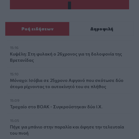
Ροή ειδήσεων
Δημοφιλή
15:16
Κυψέλη: Στη φυλακή ο 26χρονος για τη δολοφονία της
Βρετανίδας
15:10
Μόναχο: Ισόβια σε 25χρονο Αφγανό που σκότωσε δύο
άτομα ρίχνοντας το αυτοκίνητό του σε πλήθος
15:09
Τροχαίο στο ΒΟΑΚ - Συγκρούστηκαν δύο Ι.Χ.
15:05
Πήγε για μπάνιο στην παραλία και άφησε την τελευταία
του πνοή