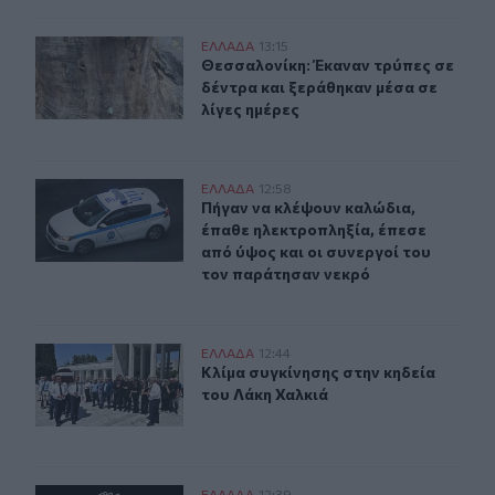
Θεσσαλονίκη: Έκαναν τρύπες σε δέντρα και ξεράθηκαν μ
ΕΛΛAΔΑ
13:15
Θεσσαλονίκη: Έκαναν τρύπες σε δέν
Θεσσαλονίκη: Έκαναν τρύπες σε
δέντρα και ξεράθηκαν μέσα σε
λίγες ημέρες
Πήγαν να κλέψουν καλώδια, έπαθε ηλεκτροπληξία, έπεσ
ΕΛΛAΔΑ
12:58
Πήγαν να κλέψουν καλώδια, έπαθε η
Πήγαν να κλέψουν καλώδια,
έπαθε ηλεκτροπληξία, έπεσε
από ύψος και οι συνεργοί του
τον παράτησαν νεκρό
Κλίμα συγκίνησης στην κηδεία του Λάκη Χαλκιά
ΕΛΛAΔΑ
12:44
Κλίμα συγκίνησης στην κηδεία του 
Κλίμα συγκίνησης στην κηδεία
του Λάκη Χαλκιά
ΕΛΛAΔΑ
12:39