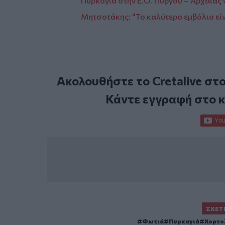
Πυρκαγιά στην Ε.Ο. Πύργου – Αρχαίας
Μητσοτάκης: "Το καλύτερο εμβόλιο εί
Ακολουθήστε το Cretalive στ
Κάντε εγγραφή στο 
ΣΧΕΤ
Φωτιά
Πυρκαγιά
Χορτο