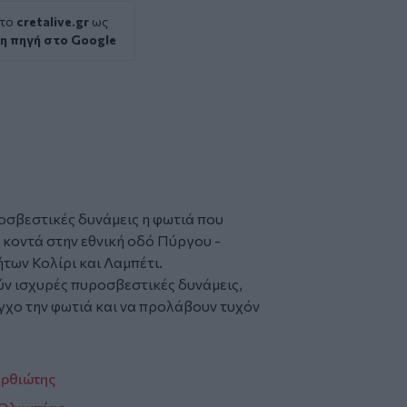
 το
cretalive.gr
ως
η πηγή στο Google
οσβεστικές
δυνάμεις η φωτιά που
κοντά στην εθνική οδό Πύργου -
των Κολίρι και Λαμπέτι.
ύν ισχυρές πυροσβεστικές δυνάμεις,
γχο την φωτιά και να προλάβουν τυχόν
υρθιώτης