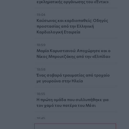
εγκληματικής οργάνωσης του «Έντικ»
19:04
Καύσωνας και καρδιοπαθείς: Οδηγός
προστασίας από την Ελληνική
Καρδιολογική Εταιρεία
18:59
Μαρία Καρυστιανού: Αποχώρησε και ο
Νίκος Μπρουτζάκης από την «Ελπίδα»
18:58
Ένας σοβαρά τραυματίας από τροχαίο
με γουρούνα στην Ηλεία
18:55
Η πρώτη ομάδα που συλλυπήθηκε για
τον χαμό του πατέρα του Μέσι
18:45
Τα «Παραμύθια του Σαββάτου»… πάνε