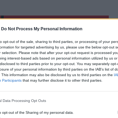
-
Do Not Process My Personal Information
ερ του CRETALIVE
ΤΗΝ ΕΊΔΗΣΗ
to opt-out of the sale, sharing to third parties, or processing of your per
formation for targeted advertising by us, please use the below opt-out s
r selection. Please note that after your opt-out request is processed y
eing interest-based ads based on personal information utilized by us or
disclosed to third parties prior to your opt-out. You may separately opt-
losure of your personal information by third parties on the IAB’s list of
. This information may also be disclosed by us to third parties on the
IA
ς οργάνωσης του «Έντικ»
Μαρία Καρυστιανού: Αποχώρησε και ο Νίκος Μπρουτζά
ΕΛΛAΔΑ
18:59
Participants
that may further disclose it to other third parties.
ος της εγκληματικής οργάνωσης του «Έντικ»
Μαρία Καρυστιανού: Αποχώρησε κα
Μαρία Καρυστιανού: Αποχώρησε
και ο Νίκος Μπρουτζάκης από την
«Ελπίδα»
l Data Processing Opt Outs
δεν πρόλαβε να ξεφύγει από το τσουνάμι μπορεί ν' αλλάξει
ΕΛΓΕΚΑ: Προληπτική ανάκληση γνωστής μαρμελάδας 
ΕΛΛAΔΑ
18:21
νη: Ο 15χρονος που δεν πρόλαβε να ξεφύγει από το τσουνάμ
ΕΛΓΕΚΑ: Προληπτική ανάκληση γν
ΕΛΓΕΚΑ: Προληπτική ανάκληση
o opt-out of the Sharing of my personal data.
γνωστής μαρμελάδας φράουλα