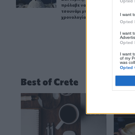
Opted 
πρόλαβε να ξεφύγει από το
τσουνάμι μπορεί ν' αλλάξει τη
I want t
χρονολογία της μεγάλης έκρηξης
Opted 
I want 
Advertis
Opted 
I want t
of my P
was col
Opted 
Best of Crete