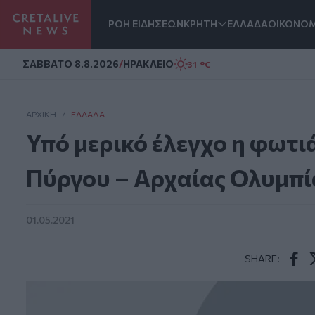
ΡΟΗ ΕΙΔΗΣΕΩΝ
ΚΡΗΤΗ
ΕΛΛΑΔΑ
ΟΙΚΟΝΟΜ
Homepage
ΣAΒΒΑΤΟ 8.8.2026
/
ΗΡΑΚΛΕΙΟ
31 °C
ΑΡΧΙΚΗ
/
ΕΛΛΆΔΑ
Υπό μερικό έλεγχο η φωτι
Πύργου – Αρχαίας Ολυμπί
01.05.2021
SHARE:
Face
T