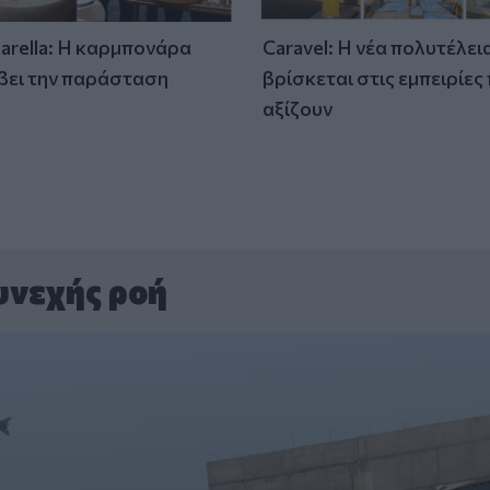
tarella: Η καρμπονάρα
Caravel: Η νέα πολυτέλει
βει την παράσταση
βρίσκεται στις εμπειρίες
)
αξίζουν
υνεχής ροή