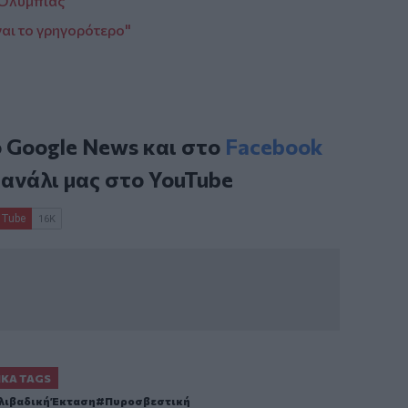
 Ολυμπίας
ναι το γρηγορότερο"
ο
Google News
και στο
Facebook
κανάλι μας στο
YouTube
ΙΚΆ TAGS
λιβαδική Έκταση
Πυροσβεστική