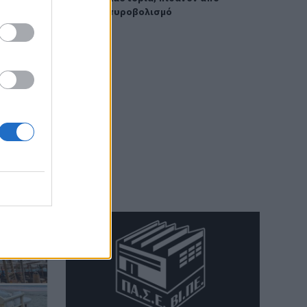
πυροβολισμό
17:16
Χάντερ Μπάιντεν: Αποκάλυψε ότι ο
καρκίνος του πατέρα του, Τζο
Μπάιντεν, έχει κάνει μεταστάσεις στα
οστά
16:56
Καύσωνας και ξηρασία "χτυπούν" την
αγροτική παραγωγή και στην Κρήτη
16:39
Επίδομα 150 ευρώ ανά παιδί: Ποιοι θα
πληρωθούν τέλη στα Αυγούστου –
Όλες οι προϋποθέσεις
16:25
Φωτιά στη Βοιωτία: Η δραματική
επιχείρηση διάσωσης πολιτών μέσω
θαλάσσης από την Πυροσβεστική