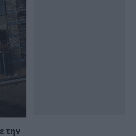
ε την