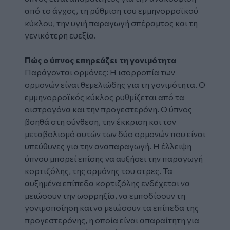
από το άγχος, τη ρύθμιση του εμμηνορροϊκού
κύκλου, την υγιή παραγωγή σπέραμτος και τη
γενικότερη ευεξία.
Πώς ο ύπνος επηρεάζει τη γονιμότητα
Παράγονται ορμόνες: Η ισορροπία των
ορμονών είναι θεμελιώδης για τη γονιμότητα. Ο
εμμηνορροϊκός κύκλος ρυθμίζεται από τα
οιστρογόνα και την προγεστερόνη. Ο ύπνος
βοηθά στη σύνθεση, την έκκριση και τον
μεταβολισμό αυτών των δύο ορμονών που είναι
υπεύθυνες για την αναπαραγωγή. Η έλλειψη
ύπνου μπορεί επίσης να αυξήσει την παραγωγή
κορτιζόλης, της ορμόνης του στρες. Τα
αυξημένα επίπεδα κορτιζόλης ενδέχεται να
μειώσουν την ωορρηξία, να εμποδίσουν τη
γονιμοποίηση και να μειώσουν τα επίπεδα της
προγεστερόνης, η οποία είναι απαραίτητη για