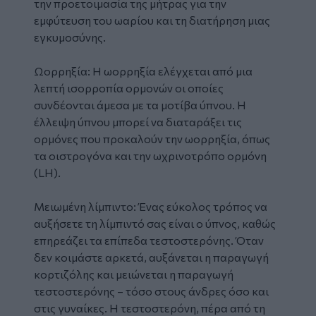
την προετοιμασία της μήτρας για την
εμφύτευση του ωαρίου και τη διατήρηση μιας
εγκυμοσύνης.
Ωορρηξία: Η ωορρηξία ελέγχεται από μια
λεπτή ισορροπία ορμονών οι οποίες
συνδέονται άμεσα με τα μοτίβα ύπνου. Η
έλλειψη ύπνου μπορεί να διαταράξει τις
ορμόνες που προκαλούν την ωορρηξία, όπως
τα οιστρογόνα και την ωχρινοτρόπο ορμόνη
(LH).
Μειωμένη λίμπιντο: Ένας εύκολος τρόπος να
αυξήσετε τη λίμπιντό σας είναι ο ύπνος, καθώς
επηρεάζει τα επίπεδα τεστοστερόνης. Όταν
δεν κοιμάστε αρκετά, αυξάνεται η παραγωγή
κορτιζόλης και μειώνεται η παραγωγή
τεστοστερόνης – τόσο στους άνδρες όσο και
στις γυναίκες. Η τεστοστερόνη, πέρα από τη