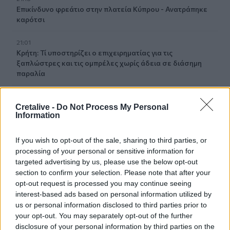
Επικίνδυνο φρεάτιο στην πλατεία Κύπρου - Ανατράπηκε
καρότσι
21:01
Κρήτη: Τί υποστηρίζει ο επιχειρηματίας για τις
ξαπλώστρες και τις ομπρέλες χωρίς άδεια σε διάσημη
παραλία
20:57
Η μια διάσωση μετά την άλλη στην παραλία του Ρεθύμνου
Cretalive -
Do Not Process My Personal
Information
την Κυριακή - Δείτε βίντεο
If you wish to opt-out of the sale, sharing to third parties, or
20:43
Ο Τραμπ αξιώνει αποζημιώσεις από το Ιράν
processing of your personal or sensitive information for
targeted advertising by us, please use the below opt-out
section to confirm your selection. Please note that after your
20:20
opt-out request is processed you may continue seeing
282 πυρόπληκτα ζώα διασώθηκαν στη φωτιά της
Αττικοβοιωτίας
interest-based ads based on personal information utilized by
us or personal information disclosed to third parties prior to
your opt-out. You may separately opt-out of the further
20:16
disclosure of your personal information by third parties on the
Ντίκμαν: Ανακοινώθηκε, προπονήθηκε και είναι έτοιμος