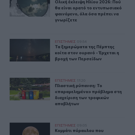
Ολική έκλειψη Ηλίου 2026: Πού θα 
Ολική έκλειψη Ηλίου 2026: Πού
θα είναι ορατό το εντυπωσιακό
φαινόμενο, όλα όσα πρέπει να
γνωρίζετε
Τα ξημερώματα της Πέμπτης κοίτα στον ουρανό - Έρχετ
ΕΠΙΣΤΗΜΕΣ
09:54
Τα ξημερώματα της Πέμπτης κοίτα 
Τα ξημερώματα της Πέμπτης
κοίτα στον ουρανό - Έρχεται η
βροχή των Περσείδων
Πλαστική ρύπανση: Το «παραμελημένο» πρόβλημα στη 
ΕΠΙΣΤΗΜΕΣ
17:20
Πλαστική ρύπανση: Το «παραμελημ
Πλαστική ρύπανση: Το
«παραμελημένο» πρόβλημα στη
διαχείριση των τροφικών
αποβλήτων
Κομμάτι πύραυλου που προσέκρουσε στη Σελήνη γίνεται 
ΕΠΙΣΤΗΜΕΣ
09:05
Κομμάτι πύραυλου που προσέκρουσε 
Κομμάτι πύραυλου που