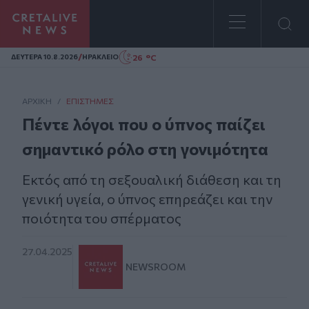
Homepage
/
26 °C
ΔΕΥΤΕΡΑ 10.8.2026
ΗΡΑΚΛΕΙΟ
ΑΡΧΙΚΗ
/
ΕΠΙΣΤΉΜΕΣ
Πέντε λόγοι που ο ύπνος παίζει
σημαντικό ρόλο στη γονιμότητα
Eκτός από τη σεξουαλική διάθεση και τη
γενική υγεία, ο ύπνος επηρεάζει και την
ποιότητα του σπέρματος
27.04.2025
NEWSROOM