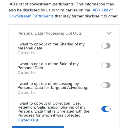
IAB’s list of downstream participants. This information may
για το Σούπερ Καπ
also be disclosed by us to third parties on the
IAB’s List of
Downstream Participants
that may further disclose it to other
19:42
third parties.
Βενιζέλειο: Έπεσε τμήμα της οροφής στο γραφείο
επιμελητών ιατρών!
Personal Data Processing Opt Outs
19:38
I want to opt-out of the Sharing of my
Ισχυρός σεισμός στην Κολομβία: Αυξάνεται συνεχώς ο
personal data.
αριθμός των νεκρών, ανάμεσά τους και παιδιά
Opted In
I want to opt-out of the Sale of my
19:24
Personal Data.
Τελικός Super Cup: Τί απαντά ο πρόεδρος της ΕΠΣΗ Νίκος
Opted In
Τζώρτζογλου στα περί "αποκλεισμού" του Συλλόγου
Αλατσατιανών
I want to opt-out of processing my
Personal Data for Targeted Advertising.
Opted In
19:02
Ιωάννα Τούνη: Τα γενέθλιά της και οι ευχές του
I want to opt-out of Collection, Use,
συντρόφου της
Retention, Sale, and/or Sharing of my
Personal Data that Is Unrelated with the
Purposes for which it was collected.
Opted Out
18:59
Υπεγράφη από τον Ευ. Τουρνά η επαύξηση των ωρών