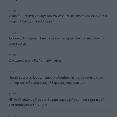
21:39
«Δικαίωμα στη Λήθη» για τα άτομα με ιστορικό καρκίνου
στην Ελλάδα - Τι αλλάζει
21:32
Στέλιος Ράμφος: Η πορεία και το έργο ενός σπουδαίου
στοχαστή
21:30
Ο καιρός στην Κρήτη την Τρίτη
21:27
Πρεμιέρα στο Ευρωπαϊκό κολύμβησης με «βροχή» από
ρεκόρ και εξαιρετικές ελληνικές παρουσίες
21:22
ΗΠΑ: Ο Ιούλιος ήταν ο θερμότερος μήνας που έχει ποτέ
καταγραφεί στη χώρα
21:18