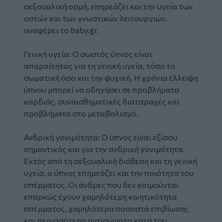
σεξουαλική ορμή, επηρεάζει και την υγεία των
οστών και των γνωστικών λειτουργιών,
αναφέρει το
baby.gr
.
Γενική υγεία: Ο σωστός ύπνος είναι
απαραίτητος για τη γενική υγεία, τόσο τη
σωματική όσο και την ψυχική. Η χρόνια έλλειψη
ύπνου μπορεί να οδηγήσει σε προβλήματα
καρδιάς, συναισθηματικές διαταραχές και
προβλήματα στο μεταβολισμό.
Ανδρική γονιμότητα: Ο ύπνος είναι εξίσου
σημαντικός και για την ανδρική γονιμότητα.
Εκτός από τη σεξουαλική διάθεση και τη γενική
υγεία, ο ύπνος επηρεάζει και την ποιότητα του
σπέρματος. Οι άνδρες που δεν κοιμούνται
επαρκώς έχουν χαμηλότερη κινητικότητα
σπέρματος, χαμηλότερα ποσοστά επιβίωσης
και περισσότερα αντισώματα κατά του