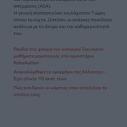
σπέρματος (ASA).
Η γενική σύσταση είναι τουλάχιστον 7 ώρες
ύπνου τη νύχτα. Ωστόσο, οι ανάγκες ποικίλουν
ανάλογα με το άτομο και την καθημερινότητά
του.
Παιδιά στο φάσμα του αυτισμού ξεκίνησαν
μαθήματα ρομποτικής στο εργαστήριο
RoboAutism
Ανακαλύφθηκε το «μυρμήγκι της Κόλασης» -
Έχει ηλικία 113 εκατ. ετών
Πώς αντιδρούν οι κάμπιες όταν απειλείται το
«σπίτι» τους