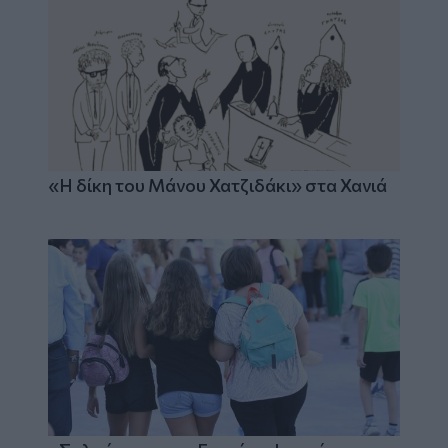
«Η δίκη του Μάνου Χατζιδάκι» στα Χανιά