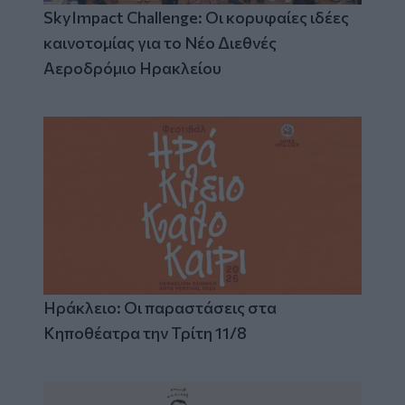
SkyImpact Challenge: Οι κορυφαίες ιδέες
καινοτομίας για το Νέο Διεθνές
Αεροδρόμιο Ηρακλείου
Ηράκλειο: Οι παραστάσεις στα
Κηποθέατρα την Τρίτη 11/8