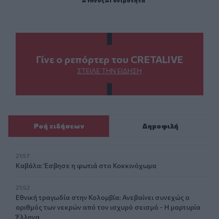
Γίνε ο ρεπόρτερ του CRETALIVE
ΣΤΕΊΛΕ ΤΗΝ ΕΊΔΗΣΗ
Ροή ειδήσεων
Δημοφιλή
21:57
Καβάλα: Έσβησε η φωτιά στο Κοκκινόχωμα
21:52
Εθνική τραγωδία στην Κολομβία: Ανεβαίνει συνεχώς ο
αριθμός των νεκρών από τον ισχυρό σεισμό - Η μαρτυρία
Έλληνα