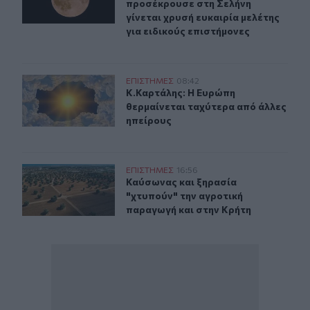
προσέκρουσε στη Σελήνη
γίνεται χρυσή ευκαιρία μελέτης
για ειδικούς επιστήμονες
Κ.Καρτάλης: Η Ευρώπη θερμαίνεται ταχύτερα από άλλε
ΕΠΙΣΤΗΜΕΣ
08:42
Κ.Καρτάλης: Η Ευρώπη θερμαίνεται
Κ.Καρτάλης: Η Ευρώπη
θερμαίνεται ταχύτερα από άλλες
ηπείρους
Καύσωνας και ξηρασία "χτυπούν" την αγροτική παραγωγ
ΕΠΙΣΤΗΜΕΣ
16:56
Καύσωνας και ξηρασία "χτυπούν" τ
Καύσωνας και ξηρασία
"χτυπούν" την αγροτική
παραγωγή και στην Κρήτη