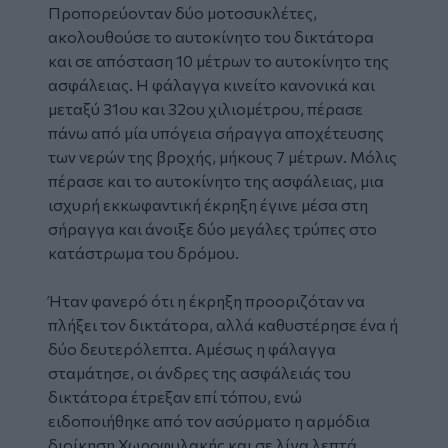
Προπορεύονταν δύο μοτοσυκλέτες,
ακολουθούσε το αυτοκίνητο του δικτάτορα
και σε απόσταση 10 μέτρων το αυτοκίνητο της
ασφάλειας. Η φάλαγγα κινείτο κανονικά και
μεταξύ 31ου και 32ου χιλιομέτρου, πέρασε
πάνω από μία υπόγεια σήραγγα αποχέτευσης
των νερών της βροχής, μήκους 7 μέτρων. Μόλις
πέρασε και το αυτοκίνητο της ασφάλειας, μια
ισχυρή εκκωφαντική έκρηξη έγινε μέσα στη
σήραγγα και άνοιξε δύο μεγάλες τρύπες στο
κατάστρωμα του δρόμου.
Ήταν φανερό ότι η έκρηξη προοριζόταν να
πλήξει τον δικτάτορα, αλλά καθυστέρησε ένα ή
δύο δευτερόλεπτα. Αμέσως η φάλαγγα
σταμάτησε, οι άνδρες της ασφάλειάς του
δικτάτορα έτρεξαν επί τόπου, ενώ
ειδοποιήθηκε από τον ασύρματο η αρμόδια
διοίκηση Χωροφυλακής και σε λίγα λεπτά