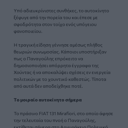
Υπό αδιευκρίνιστες συνθήκες, το αυτοκίνητο
ξέφυγε από την πορεία του και έπεσε με
σφοδρότητα στον τοίχο ενός υπόγειου
φανοποιείου.
Η τραγική είδηση γέννησε αμέσως πλήθος
θεωριών συνωμοσίας. Κάποιοι υποστήριξαν
πως ο Παναγούλης επρόκειτο να
δημοσιοποιήσει απόρρητα έγγραφα της
Χούντας ή να αποκαλύψει σχέσεις εν ενεργεία
πολιτικών με το χουντικό καθεστώς. Τίποτα
από αυτά δεν αποδείχθηκε ποτέ.
Το μοιραίο αυτοκίνητο σήμερα
Το πράσινο FIAT 131 Mirafiori, στο οποίο άφησε
την τελευταία του πνοή ο Παναγούλης,
εκτίθεται σήμερα στο Αργυράκειο Πολεμικό