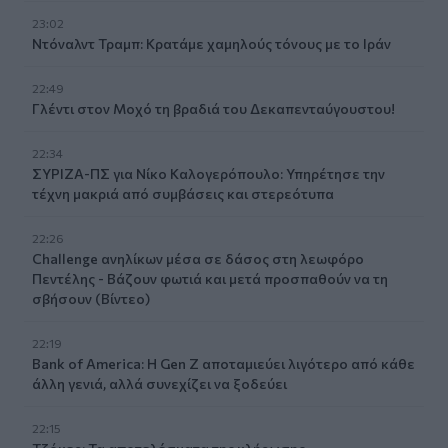
23:02
Ντόναλντ Τραμπ: Κρατάμε χαμηλούς τόνους με το Ιράν
22:49
Γλέντι στον Μοχό τη βραδιά του Δεκαπενταύγουστου!
22:34
ΣΥΡΙΖΑ-ΠΣ για Νίκο Καλογερόπουλο: Υπηρέτησε την
τέχνη μακριά από συμβάσεις και στερεότυπα
22:26
Challenge ανηλίκων μέσα σε δάσος στη λεωφόρο
Πεντέλης - Βάζουν φωτιά και μετά προσπαθούν να τη
σβήσουν (Βίντεο)
22:19
Bank of America: Η Gen Z αποταμιεύει λιγότερο από κάθε
άλλη γενιά, αλλά συνεχίζει να ξοδεύει
22:15