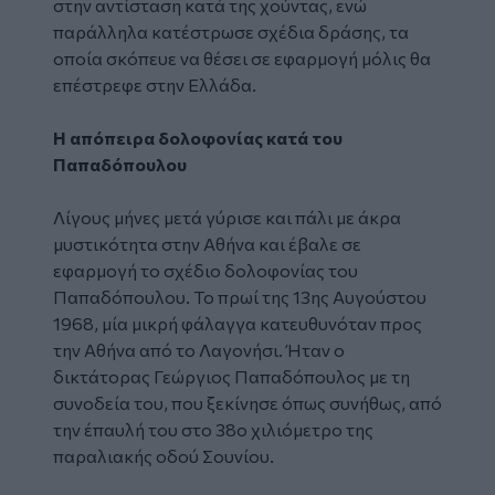
στην αντίσταση κατά της χούντας, ενώ
παράλληλα κατέστρωσε σχέδια δράσης, τα
οποία σκόπευε να θέσει σε εφαρμογή μόλις θα
επέστρεφε στην Ελλάδα.
Η απόπειρα δολοφονίας κατά του
Παπαδόπουλου
Λίγους μήνες μετά γύρισε και πάλι με άκρα
μυστικότητα στην Αθήνα και έβαλε σε
εφαρμογή το σχέδιο δολοφονίας του
Παπαδόπουλου. Το πρωί της 13ης Αυγούστου
1968, μία μικρή φάλαγγα κατευθυνόταν προς
την Αθήνα από το Λαγονήσι. Ήταν ο
δικτάτορας Γεώργιος Παπαδόπουλος με τη
συνοδεία του, που ξεκίνησε όπως συνήθως, από
την έπαυλή του στο 38ο χιλιόμετρο της
παραλιακής οδού Σουνίου.