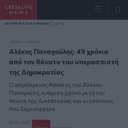
Homepage
/
27 °C
ΔΕΥΤΕΡΑ 10.8.2026
ΗΡΑΚΛΕΙΟ
ΑΡΧΙΚΗ
/
ΙΣΤΟΡΊΑ
Αλέκος Παναγούλης: 49 χρόνια
από τον θάνατο του υπερασπιστή
της Δημοκρατίας
Ο απρόσμενος θάνατος του Αλέκου
Παναγούλη, ενάμιση χρόνο μετά την
πτώση της Δικτατορίας και οι υπόνοιες
που δημιούργησε
01.05.2025