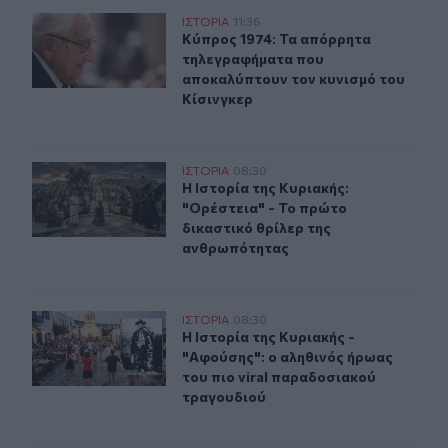
Κύπρος 1974: Τα απόρρητα τηλεγραφήματα που αποκαλύ
ΙΣΤΟΡΙΑ
11:36
Κύπρος 1974: Τα απόρρητα τηλεγρα
Κύπρος 1974: Τα απόρρητα
τηλεγραφήματα που
αποκαλύπτουν τον κυνισμό του
Κίσινγκερ
Η Ιστορία της Κυριακής: "Ορέστεια" - Το πρώτο δικαστ
ΙΣΤΟΡΙΑ
08:30
Η Ιστορία της Κυριακής: "Ορέστεια
Η Ιστορία της Κυριακής:
"Ορέστεια" - Το πρώτο
δικαστικό θρίλερ της
ανθρωπότητας
H Ιστορία της Κυριακής - "Αφούσης": ο αληθινός ήρωας
ΙΣΤΟΡΙΑ
08:30
H Ιστορία της Κυριακής - "Αφούσης
H Ιστορία της Κυριακής -
"Αφούσης": ο αληθινός ήρωας
του πιο viral παραδοσιακού
τραγουδιού