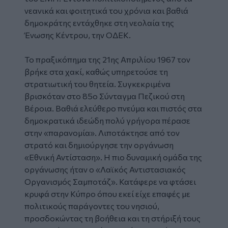
νεανικά και φοιτητικά του χρόνια και βαθιά
δημοκράτης εντάχθηκε στη νεολαία της
Ένωσης Κέντρου, την ΟΔΕΚ.
Το πραξικόπημα της 21ης Απριλίου 1967 τον
βρήκε στα χακί, καθώς υπηρετούσε τη
στρατιωτική του θητεία. Συγκεκριμένα
βρισκόταν στο 85ο Σύνταγμα Πεζικού στη
Βέροια. Βαθιά ελεύθερο πνεύμα και πιστός στα
δημοκρατικά ιδεώδη πολύ γρήγορα πέρασε
στην «παρανομία». Λιποτάκτησε από τον
στρατό και δημιούργησε την οργάνωση
«Εθνική Αντίσταση». Η πιο δυναμική ομάδα της
οργάνωσης ήταν ο «Λαϊκός Αντιστασιακός
Οργανισμός Σαμποτάζ». Κατάφερε να φτάσει
κρυφά στην Κύπρο όπου εκεί είχε επαφές με
πολιτικούς παράγοντες του νησιού,
προσδοκώντας τη βοήθεια και τη στήριξή τους