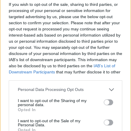
If you wish to opt-out of the sale, sharing to third parties, or
processing of your personal or sensitive information for
targeted advertising by us, please use the below opt-out
section to confirm your selection. Please note that after your
opt-out request is processed you may continue seeing
Γίνε ο ρεπόρτερ του CRETALIVE
interest-based ads based on personal information utilized by
ΣΤΕΊΛΕ ΤΗΝ ΕΊΔΗΣΗ
us or personal information disclosed to third parties prior to
your opt-out. You may separately opt-out of the further
disclosure of your personal information by third parties on the
IAB’s list of downstream participants. This information may
also be disclosed by us to third parties on the
IAB’s List of
Ροή ειδήσεων
Δημοφιλή
Downstream Participants
that may further disclose it to other
third parties.
05:05
Personal Data Processing Opt Outs
Ούτε ξύδι ούτε μαγειρική σόδα: Το προϊόν του μπάνιου
που θα σας βοηθήσει να διώξετε τα μυρμήγκια
I want to opt-out of the Sharing of my
personal data.
Opted In
04:43
Ο αέρας στα σακουλάκια με τα τσιπς δεν είναι αέρας
I want to opt-out of the Sale of my
Personal Data.
Opted In