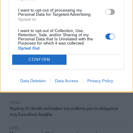
03:17
Οι ειδικοί συμφωνούν: «Ο καλύτερος τρόπος για να
I want to opt-out of processing my
κρατήσετε τους αρουραίους μακριά από τον κήπο σας
Personal Data for Targeted Advertising.
είναι αυτά τα τρία φυτά»
Opted In
I want to opt-out of Collection, Use,
02:09
Retention, Sale, and/or Sharing of my
Αδύναμα χέρια και θολή όραση: Πώς η τεχνολογία μπορεί
Personal Data that Is Unrelated with the
Purposes for which it was collected.
να επηρεάσει τη φυσική κατάσταση
Opted Out
01:19
CONFIRM
Δέκα φράσεις για να χωρίσεις χωρίς κακίες και δράματα
00:14
Data Deletion
Data Access
Privacy Policy
Κράμπες: Τι τις προκαλεί και τι να κάνουμε όταν αρχίσουν
οι ενοχλήσεις
00:03
Υεμένη: Οι Χούθι ανέλαβαν την ευθύνη για τα πλήγματα
στη Σαουδική Αραβία
23:55