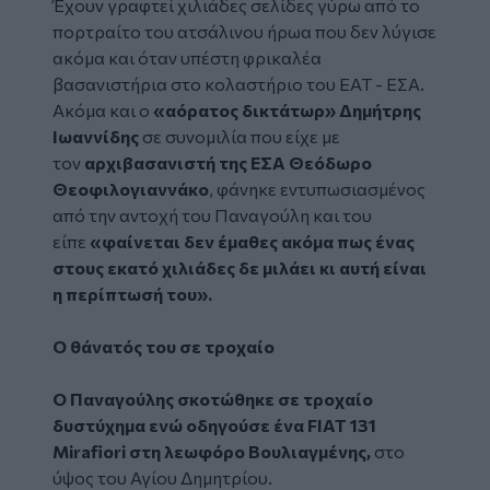
Έχουν γραφτεί χιλιάδες σελίδες γύρω από το
πορτραίτο του ατσάλινου ήρωα που δεν λύγισε
ακόμα και όταν υπέστη φρικαλέα
βασανιστήρια στο κολαστήριο του ΕΑΤ - ΕΣΑ.
Ακόμα και ο
«αόρατος δικτάτωρ» Δημήτρης
Ιωαννίδης
σε συνομιλία που είχε με
τον
αρχιβασανιστή της ΕΣΑ Θεόδωρο
Θεοφιλογιαννάκο
, φάνηκε εντυπωσιασμένος
από την αντοχή του Παναγούλη και του
είπε
«φαίνεται δεν έμαθες ακόμα πως ένας
στους εκατό χιλιάδες δε μιλάει κι αυτή είναι
η περίπτωσή του».
Ο θάνατός του σε τροχαίο
Ο Παναγούλης σκοτώθηκε σε τροχαίο
δυστύχημα ενώ οδηγούσε ένα FIAT 131
Mirafiori στη λεωφόρο Βουλιαγμένης,
στο
ύψος του Αγίου Δημητρίου.