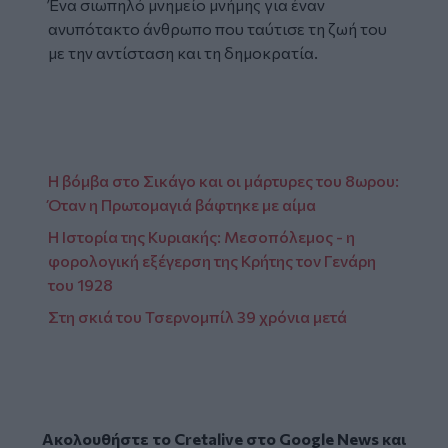
Ένα σιωπηλό μνημείο μνήμης για έναν
ανυπότακτο άνθρωπο που ταύτισε τη ζωή του
με την αντίσταση και τη δημοκρατία.
Η βόμβα στο Σικάγο και οι μάρτυρες του 8ωρου:
Όταν η Πρωτομαγιά βάφτηκε με αίμα
Η Ιστορία της Κυριακής: Μεσοπόλεμος - η
φορολογική εξέγερση της Κρήτης τον Γενάρη
του 1928
Στη σκιά του Τσερνομπίλ 39 χρόνια μετά
Ακολουθήστε το Cretalive στο
Google News
και