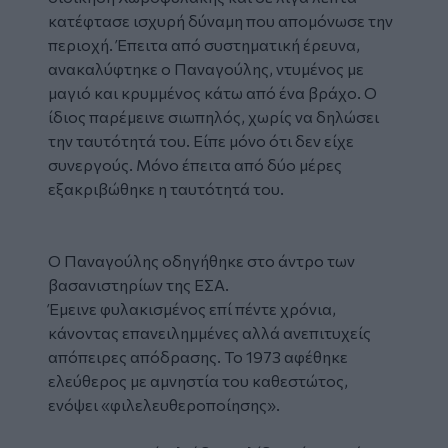
κατέφτασε ισχυρή δύναμη που απομόνωσε την
περιοχή. Έπειτα από συστηματική έρευνα,
ανακαλύφτηκε ο Παναγούλης, ντυμένος με
μαγιό και κρυμμένος κάτω από ένα βράχο. Ο
ίδιος παρέμεινε σιωπηλός, χωρίς να δηλώσει
την ταυτότητά του. Είπε μόνο ότι δεν είχε
συνεργούς. Μόνο έπειτα από δύο μέρες
εξακριβώθηκε η ταυτότητά του.
Ο Παναγούλης οδηγήθηκε στο άντρο των
βασανιστηρίων της ΕΣΑ.
Έμεινε φυλακισμένος επί πέντε χρόνια,
κάνοντας επανειλημμένες αλλά ανεπιτυχείς
απόπειρες απόδρασης. Το 1973 αφέθηκε
ελεύθερος με αμνηστία του καθεστώτος,
ενόψει «φιλελευθεροποίησης».