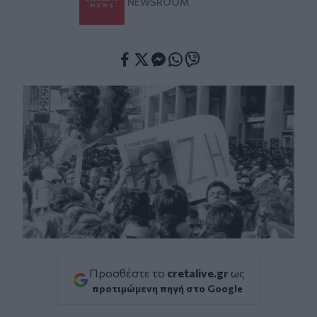
NEWSROOM
Facebook
Twitter
Messenger
Whatsapp
Viber
Προσθέστε το
cretalive.gr
ως
προτιμώμενη πηγή στο Google