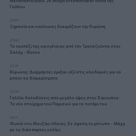
Μεταναστευτικό: 26 άτομα εντοπίστηκαν νότια της
Γαύδου
23:47
Ξηρασία και καύσωνες δοκιμάζουν την Ευρώπη
23:42
Το τραπέζι της οικογένειας από την Τραπεζούντα στον
Σαλάχ - Βίντεο
23:31
Βύρωνας: Διαρρήκτες έριξαν οξύ στις κλειδαριές για να
μπουν σε διαμερίσματα
23:19
Γαλλία: Καταδύσεις από μεγάλο ύψος στον Σηκουάνα -
Το νέο στοίχημα του Παρισιού για το ποτάμι του
23:11
Φωτιά στο Μουζάκι Ηλείας: Σε ύφεση το μέτωπο - Μάχη
με τις διάσπαρτες εστίες