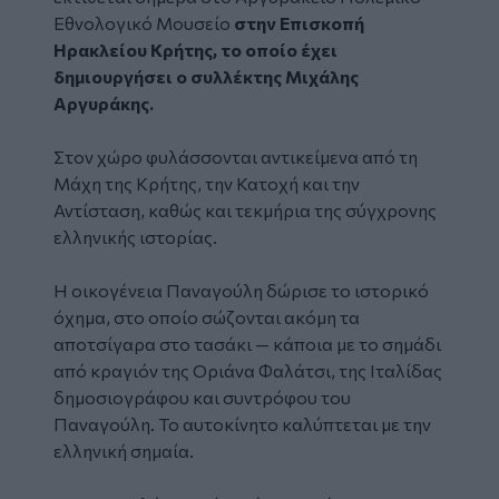
Εθνολογικό Μουσείο
στην Επισκοπή
Ηρακλείου Κρήτης, το οποίο έχει
δημιουργήσει ο συλλέκτης Μιχάλης
Αργυράκης.
Στον χώρο φυλάσσονται αντικείμενα από τη
Μάχη της Κρήτης, την Κατοχή και την
Αντίσταση, καθώς και τεκμήρια της σύγχρονης
ελληνικής ιστορίας.
Η οικογένεια Παναγούλη δώρισε το ιστορικό
όχημα, στο οποίο σώζονται ακόμη τα
αποτσίγαρα στο τασάκι — κάποια με το σημάδι
από κραγιόν της Οριάνα Φαλάτσι, της Ιταλίδας
δημοσιογράφου και συντρόφου του
Παναγούλη. Το αυτοκίνητο καλύπτεται με την
ελληνική σημαία.