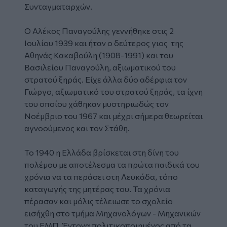
Συνταγματαρχών.
Ο Αλέκος Παναγούλης γεννήθηκε στις 2
Ιουλίου 1939 και ήταν ο δεύτερος γιος της
Αθηνάς Κακαβούλη (1908-1991) και του
Βασιλείου Παναγούλη, αξιωματικού του
στρατού ξηράς. Είχε άλλα δύο αδέρφια τον
Γιώργο, αξιωματικό του στρατού ξηράς, τα ίχνη
του οποίου χάθηκαν μυστηριωδώς τον
Νοέμβριο του 1967 και μέχρι σήμερα θεωρείται
αγνοούμενος και τον Στάθη.
Το 1940 η Ελλάδα βρίσκεται στη δίνη του
πολέμου με αποτέλεσμα τα πρώτα παιδικά του
χρόνια να τα περάσει στη Λευκάδα, τόπο
καταγωγής της μητέρας του. Τα χρόνια
πέρασαν και μόλις τέλειωσε το σχολείο
εισήχθη στο τμήμα Μηχανολόγων - Μηχανικών
του ΕΜΠ. Έντονα πολιτικοποιημένος από τα