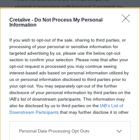
κλασικής ή νεοκλασικής ορθολογιστικής ζωγραφικής του 
τύπου του Πουσέν. Οι επίμονες αναφορές του είναι 
Cretalive -
Do Not Process My Personal
στους Τισιάνο, Γκρέκο, Ρέμπραντ, Χαλς, 
Information
Βελάσκεθ,Ντελακρουά, Ανγκρ, Κουρμπέ, Μανέ, Πισαρό, 
Κορό και Ρενουάρ. Οι αναφορές αυτές, οι οποίες 
If you wish to opt-out of the sale, sharing to third parties, or
αναγνωρίζονται στην ίδια τη ζωγραφική του 
processing of your personal or sensitive information for
πρακτική,τόσο στη χειρονομιακή αλλά και απόλυτα 
targeted advertising by us, please use the below opt-out
section to confirm your selection. Please note that after your
ελεγχόμενη πινελιά, στην πληθωρική αλλά 
opt-out request is processed you may continue seeing
συγκροτημένη και ζυγισμένη σύνθεση, όσο και στην 
interest-based ads based on personal information utilized by
πλούσια χρωματική και τονική γκάμα, θεσπίζουν μιαν 
us or personal information disclosed to third parties prior to
αμφίσημη σχέση με τις αξίες της κλασικής παράδοσης, 
your opt-out. You may separately opt-out of the further
ειδικά όταν αυτές εννοηθούν με αυστηρό τρόπο και 
disclosure of your personal information by third parties on the
αναφορικά με την Ιταλική Αναγέννηση και τα ρεύματα 
IAB’s list of downstream participants. This information may
του κλασικισμού και νεοκλασικισμού του 18ου και 19ου 
also be disclosed by us to third parties on the
IAB’s List of
Downstream Participants
that may further disclose it to other
αιώνα. Το παραπάνω σε συνδυασμό με τη συστηματική 
third parties.
κριτική που διατυπώνει στα κείμενά του για την 
καταλυτική επέλαση του μοντερνισμού και τις δυσμενείς 
Personal Data Processing Opt Outs
αναφορές του σε ζωγράφους όπως οφορών των 