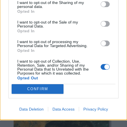
ζωγράφων και των σχολών από τις οποίες εμπνέεται. Η 
I want to opt-out of the Sharing of my
personal data.
απόπειρά του να επωμιστεί τη συνολική υπεράσπιση της 
Opted In
ζωγραφικής σε μια εποχή που η πρωτοκαθεδρία της 
I want to opt-out of the Sale of my
απειλείται, τον οδηγεί σε μια εκλεκτικιστική και 
Personal Data.
συγκρητική αντιμετώπισή της από επάλξεις οι οποίες 
Opted In
αργότερα, τη δεκαετία του 1980, θα καταληφθούν από 
I want to opt-out of processing my
τους μεταμοντέρνους υπερασπιστές της. Έτσι εξηγείται 
Personal Data for Targeted Advertising.
και ο επιτυχημένος χαρακτηρισμός που ο 
Ζαχαρίας 
Opted In
Παπαντωνίου προφητικά του απέδωσε το 1929 
I want to opt-out of Collection, Use,
επισημαίνοντας στην κριτική του το παράδοξο των 
Retention, Sale, and/or Sharing of my
Personal Data that Is Unrelated with the
πηγών του: «ένας παρ’ ολίγο μοντέρνος». 
Επομένως το 
Purposes for which it was collected.
έργο του Γεωργιάδη δεν είναι συντηρητικό, διότι δεν 
Opted Out
υπακούει στα κελεύσματα της εποχής του αλλά έχει την 
CONFIRM
τραγικότητα κάποιου που τολμά να ορθώσει το ανάστημά 
του ενάντια σε αυτά.
Data Deletion
Data Access
Privacy Policy