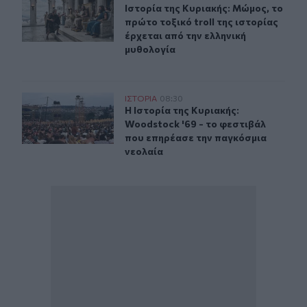
Ιστορία της Κυριακής: Μώμος, το πρ
Ιστορία της Κυριακής: Μώμος, το
πρώτο τοξικό troll της ιστορίας
έρχεται από την ελληνική
μυθολογία
Η Ιστορία της Κυριακής: Woodstock '69 - το φεστιβάλ 
ΙΣΤΟΡΙΑ
08:30
Η Ιστορία της Κυριακής: Woodstock
Η Ιστορία της Κυριακής:
Woodstock '69 - το φεστιβάλ
που επηρέασε την παγκόσμια
νεολαία