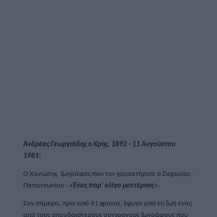
Ανδρέας Γεωργιάδης ο Κρης
, 
1892 - 11 Αυγούστου 
1981
!
O Χανιώτης  ζωγράφος που τον χαρακτήρισε ο Ζαχαρίας 
Παπαντωνίου : 
«Ένας παρ’ ολίγο μοντέρνος
».
Σαν σήμερα, πριν από 41 χρόνια, έφυγε από τη ζωή ένας 
από τους σπουδαιότερους σύγχρονους 
ζωγράφους
 που 