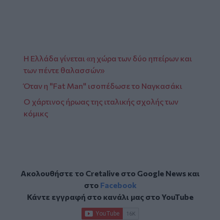
Η Ελλάδα γίνεται «η χώρα των δύο ηπείρων και
των πέντε θαλασσών»
Όταν η "Fat Man" ισοπέδωσε το Ναγκασάκι
Ο χάρτινος ήρωας της ιταλικής σχολής των
κόμικς
Ακολουθήστε το Cretalive στο
Google News
και
στο
Facebook
Κάντε εγγραφή στο κανάλι μας στο
YouTube