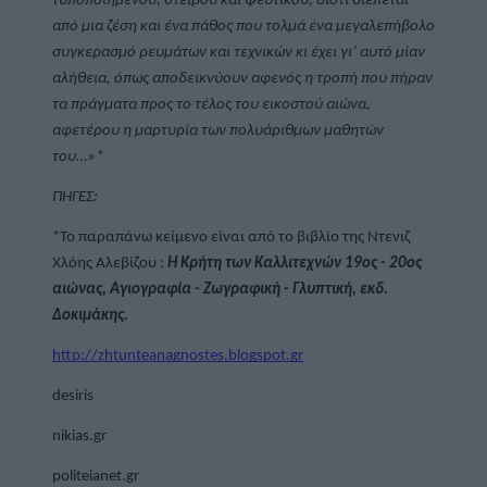
τυποποιημένου, στείρου και ψεύτικου, διότι διέπεται 
από μια ζέση και ένα πάθος που τολμά ένα μεγαλεπήβολο 
συγκερασμό ρευμάτων και τεχνικών κι έχει γι’ αυτό μίαν 
αλήθεια, όπως αποδεικνύουν αφενός η τροπή που πήραν 
τα πράγματα προς το τέλος του εικοστού αιώνα, 
αφετέρου η μαρτυρία των πολυάριθμων μαθητών 
του…»*
ΠΗΓΕΣ:
*Το παραπάνω κείμενο είναι από το βιβλίο της Ντενιζ 
Χλόης Αλεβίζου : 
Η Κρήτη των Καλλιτεχνών 19ος - 20ος 
αιώνας, Αγιογραφία - Ζωγραφική - Γλυπτική, εκδ. 
Δοκιμάκης.
http://zhtunteanagnostes.blogspot.gr
desiris
nikias.gr
politeianet.gr