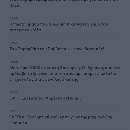
Ηλεία
18:55
Η πρώτη ομάδα που συλλυπήθηκε για τον χαμό του
πατέρα του Μέσι
18:45
Τα «Παραμύθια του Σαββάτου»… πάνε διακοπές!
18:38
Μυστήριο 3.500 ετών στη Σαντορίνη: Ο 15χρονος που δεν
πρόλαβε να ξεφύγει από το τσουνάμι μπορεί ν' αλλάξει
τη χρονολογία της μεγάλης έκρηξης
18:22
ΟΦΗ: Έκλεισε τον Λορέντσο Ντίκμαν
18:21
ΕΛΓΕΚΑ: Προληπτική ανάκληση γνωστής μαρμελάδας
φράουλα