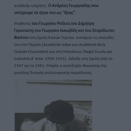
ανέδειξε η 
Κρήτη
 : 
O Ανδρέας Γεωργιάδης που 
υπέγραφε τα έργα του ως "Κρης".
Μαθητής 
του Γεωργίου Ροϊλού,του Δημήτρη 
Γερανιώτη,του Γεωργίου Ιακωβίδη και του Σπυρίδωνος 
Βικάτου
 στη Σχολή Καλών Τεχνών, συνέχισε τις σπουδές 
του στο Παρίσι (Académie Julian και Académie de la 
Grande Chaumière) και στη Μπολόνια (Regia Scuola per 
Industria d’ Arte, 1930-1931). Δίδαξε στη Σχολή από το 
1947 ώς το 1961. Υπήρξε ο κατεξοχήν θιασώτης της 
μεγάλης δυτικής καλλιτεχνικής παράδοσης.