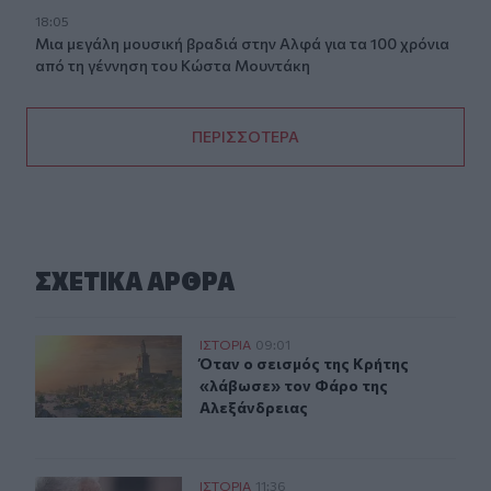
18:05
Μια μεγάλη μουσική βραδιά στην Αλφά για τα 100 χρόνια
από τη γέννηση του Κώστα Μουντάκη
ΠΕΡΙΣΣΟΤΕΡΑ
ΣΧΕΤΙΚA AΡΘΡΑ
Όταν ο σεισμός της Κρήτης «λάβωσε» τον Φάρο της Αλ
ΙΣΤΟΡΙΑ
09:01
Όταν ο σεισμός της Κρήτης «λάβωσ
Όταν ο σεισμός της Κρήτης
«λάβωσε» τον Φάρο της
Αλεξάνδρειας
Κύπρος 1974: Τα απόρρητα τηλεγραφήματα που αποκαλύ
ΙΣΤΟΡΙΑ
11:36