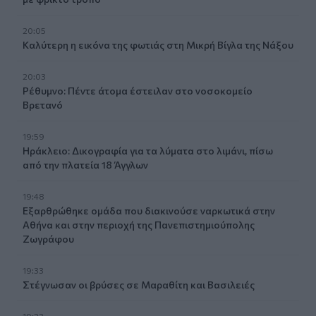
20:05
Καλύτερη η εικόνα της φωτιάς στη Μικρή Βίγλα της Νάξου
20:03
Ρέθυμνο: Πέντε άτομα έστειλαν στο νοσοκομείο
Βρετανό
19:59
Ηράκλειο: Δικογραφία για τα λύματα στο λιμάνι, πίσω
από την πλατεία 18 Άγγλων
19:48
Εξαρθρώθηκε ομάδα που διακινούσε ναρκωτικά στην
Αθήνα και στην περιοχή της Πανεπιστημιούπολης
Ζωγράφου
19:33
Στέγνωσαν οι βρύσες σε Μαραθίτη και Βασιλειές
19:23