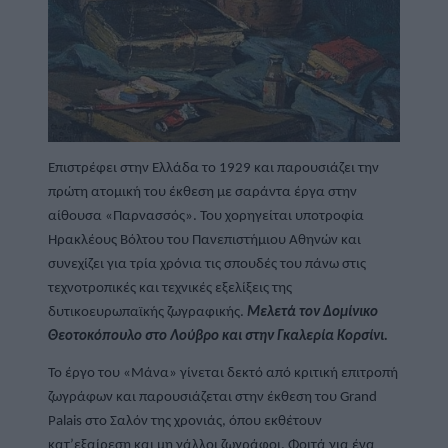
Επιστρέφει στην Ελλάδα το 1929 και παρουσιάζει την 
πρώτη ατομική του έκθεση με σαράντα έργα στην 
αίθουσα «Παρνασσός». Του χορηγείται υποτροφία 
Ηρακλέους Βόλτου του Πανεπιστήμιου Αθηνών και 
συνεχίζει για τρία χρόνια τις σπουδές του πάνω στις 
τεχνοτροπικές και τεχνικές εξελίξεις της 
δυτικοευρωπαϊκής ζωγραφικής. 
Μελετά τον Δομίνικο 
Θεοτοκόπουλο στο Λούβρο και στην Γκαλερία Κορσίνι.
Το έργο του «Μάνα» γίνεται δεκτό από κριτική επιτροπή 
ζωγράφων και παρουσιάζεται στην έκθεση του Grand 
Palais στο Σαλόν της χρονιάς, όπου εκθέτουν 
κατ’εξαίρεση και μη γάλλοι ζωγράφοι. Φοιτά για ένα 