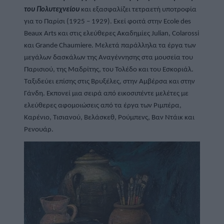
του Πολυτεχνείου
 και εξασφαλίζει τετραετή υποτροφία 
για το Παρίσι (1925 – 1929). Εκεί φοιτά στην Ecole des 
Beaux Arts και στις ελεύθερες Ακαδημίες Julian, Colarossi 
και Grande Chaumiere. Μελετά παράλληλα τα έργα των 
μεγάλων δασκάλων της Αναγέννησης στα μουσεία του 
Παρισιού, της Μαδρίτης, του Τολέδο και του Εσκοριάλ. 
Ταξιδεύει επίσης στις Βρυξέλες, στην Αμβέρσα και στην 
Γάνδη. Εκπονεί μια σειρά από εικοσιπέντε μελέτες με 
ελεύθερες αφομοιώσεις από τα έργα των Ριμπέρα, 
Καρένιο, Τισιανού, Βελάσκεθ, Ρούμπενς, Βαν Ντάικ και 
Ρενουάρ.