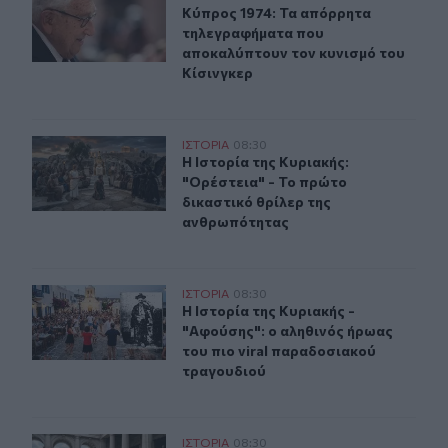
Κύπρος 1974: Τα απόρρητα τηλεγρα
Κύπρος 1974: Τα απόρρητα
τηλεγραφήματα που
αποκαλύπτουν τον κυνισμό του
Κίσινγκερ
Η Ιστορία της Κυριακής: "Ορέστεια" - Το πρώτο δικαστ
ΙΣΤΟΡΙΑ
08:30
Η Ιστορία της Κυριακής: "Ορέστεια
Η Ιστορία της Κυριακής:
"Ορέστεια" - Το πρώτο
δικαστικό θρίλερ της
ανθρωπότητας
H Ιστορία της Κυριακής - "Αφούσης": ο αληθινός ήρωας
ΙΣΤΟΡΙΑ
08:30
H Ιστορία της Κυριακής - "Αφούσης
H Ιστορία της Κυριακής -
"Αφούσης": ο αληθινός ήρωας
του πιο viral παραδοσιακού
τραγουδιού
Ιστορία της Κυριακής: Μώμος, το πρώτο τοξικό troll τη
ΙΣΤΟΡΙΑ
08:30