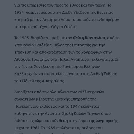
για τις υπηρεσίες του προς το έθνος και την τέχνη. Το 
1934  παίρνει μέρος στην Διεθνή Έκθεση της Βενετίας 
και μαζί με τον Δημήτριο Δήμα αποσπούν το ενδιαφέρον 
του κριτικού τέχνης Ούγκο Οτζέτι.
Το 1935  διορίζεται, μαζί με τον 
Φώτη Κόντογλου
, από το 
Υπουργείο Παιδείας, μέλος της Επιτροπής για την 
επισκευή και αποκατάσταση των τοιχογραφιών στην 
Αίθουσα Τροπαίων στα Παλιά Ανάκτορα. Εκλέγεται από 
την Γενική Συνέλευση του Συνδέσμου Ελλήνων 
Καλλιτεχνών να αποστείλει έργο του στη Διεθνή Έκθεση 
του Σίδνεϋ της Αυστραλίας.
Διορίζεται από την ολομέλεια των καλλιτεχνικών 
σωματείων μέλος της Κριτικής Επιτροπής της 
Πανελληνίου Εκθέσεως και το 1947 εκλέγεται 
καθηγητής στην Ανωτάτη Σχολή Καλών Τεχνών όπου 
διδάσκει χρώμα και σύνθεση στην έδρα της ζωγραφικής 
μέχρι το 1961.Το 1965 επιλέγεται πρόεδρος του 