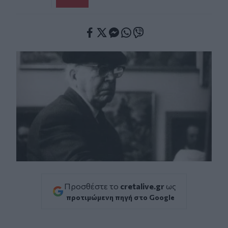
Facebook
Twitter
Messenger
Whatsapp
Viber
Προσθέστε το
cretalive.gr
ως
προτιμώμενη πηγή στο Google