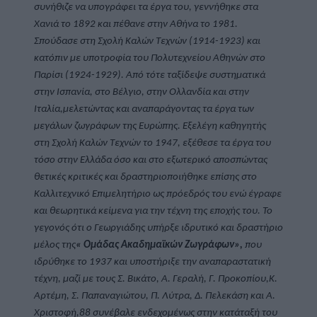
συνήθιζε να υπογράφει τα έργα του, γεννήθηκε στα 
Χανιά το 1892 και πέθανε στην Αθήνα το 1981. 
Σπούδασε στη Σχολή Καλών Τεχνών (1914-1923) και 
κατόπιν με υποτροφία του Πολυτεχνείου Αθηνών στο 
Παρίσι (1924-1929). Από τότε ταξίδεψε συστηματικά 
στην Ισπανία, στο Βέλγιο, στην Ολλανδία και στην 
Ιταλία,μελετώντας και αναπαράγοντας τα έργα των 
μεγάλων ζωγράφων της Ευρώπης. Εξελέγη καθηγητής 
στη Σχολή Καλών Τεχνών το 1947, εξέθεσε τα έργα του 
τόσο στην Ελλάδα όσο και στο εξωτερικό αποσπώντας 
θετικές κριτικές και δραστηριοποιήθηκε επίσης στο 
Καλλιτεχνικό Επιμελητήριο ως πρόεδρός του ενώ έγραφε 
και θεωρητικά κείμενα για την τέχνη της εποχής του. Το 
γεγονός ότι ο Γεωργιάδης υπήρξε ιδρυτικό και δραστήριο 
μέλος της
« Ομάδας Ακαδημαϊκών Ζωγράφων»,
 που 
ιδρύθηκε το 1937 και υποστήριξε την αναπαραστατική 
τέχνη, μαζί με τους Σ. Βικάτο, Α. Γεραλή, Γ. Προκοπίου,Κ. 
Αρτέμη, Σ. Παπαναγιώτου, Π. Λύτρα, Δ. Πελεκάση και Α. 
Χριστοφή,88 συνέβαλε ενδεχομένως στην κατάταξή του 