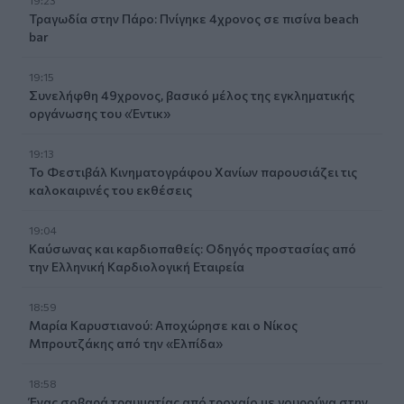
Τραγωδία στην Πάρο: Πνίγηκε 4χρονος σε πισίνα beach
bar
19:15
Συνελήφθη 49χρονος, βασικό μέλος της εγκληματικής
οργάνωσης του «Έντικ»
19:13
Το Φεστιβάλ Κινηματογράφου Χανίων παρουσιάζει τις
καλοκαιρινές του εκθέσεις
19:04
Καύσωνας και καρδιοπαθείς: Οδηγός προστασίας από
την Ελληνική Καρδιολογική Εταιρεία
18:59
Μαρία Καρυστιανού: Αποχώρησε και ο Νίκος
Μπρουτζάκης από την «Ελπίδα»
18:58
Ένας σοβαρά τραυματίας από τροχαίο με γουρούνα στην