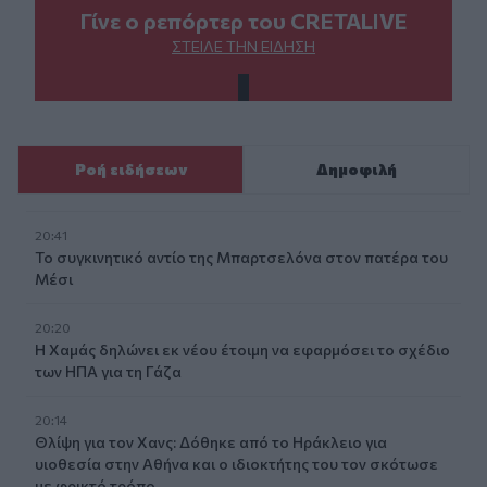
Γίνε ο ρεπόρτερ του CRETALIVE
ΣΤΕΊΛΕ ΤΗΝ ΕΊΔΗΣΗ
Ροή ειδήσεων
Δημοφιλή
20:41
Το συγκινητικό αντίο της Μπαρτσελόνα στον πατέρα του
Μέσι
20:20
Η Χαμάς δηλώνει εκ νέου έτοιμη να εφαρμόσει το σχέδιο
των ΗΠΑ για τη Γάζα
20:14
Θλίψη για τον Χανς: Δόθηκε από το Ηράκλειο για
υιοθεσία στην Αθήνα και ο ιδιοκτήτης του τον σκότωσε
με φρικτό τρόπο