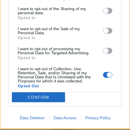
I want to opt-out of the Sharing of my
personal data.
ΠΕΡΙΣΣΟΤΕΡΑ
Opted In
I want to opt-out of the Sale of my
Personal Data.
Opted In
I want to opt-out of processing my
ΣΧΕΤΙΚA AΡΘΡΑ
Personal Data for Targeted Advertising.
Opted In
Όταν ο σεισμός της Κρήτης «λάβωσε» τον Φάρο της Αλ
ΙΣΤΟΡΙΑ
09:01
I want to opt-out of Collection, Use,
Retention, Sale, and/or Sharing of my
Όταν ο σεισμός της Κρήτης «λάβωσ
Όταν ο σεισμός της Κρήτης
Personal Data that Is Unrelated with the
«λάβωσε» τον Φάρο της
Purposes for which it was collected.
Αλεξάνδρειας
Opted Out
CONFIRM
Κύπρος 1974: Τα απόρρητα τηλεγραφήματα που αποκαλύ
ΙΣΤΟΡΙΑ
11:36
Κύπρος 1974: Τα απόρρητα τηλεγρα
Κύπρος 1974: Τα απόρρητα
τηλεγραφήματα που
Data Deletion
Data Access
Privacy Policy
αποκαλύπτουν τον κυνισμό του
Κίσινγκερ