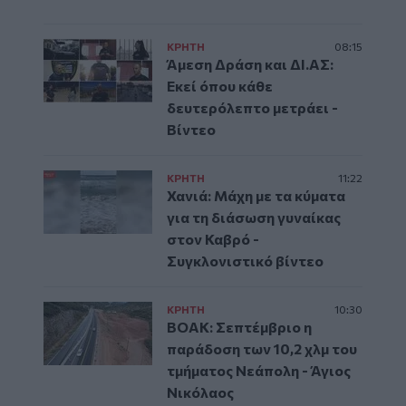
ΚΡΗΤΗ
08:15
Άμεση Δράση και ΔΙ.ΑΣ:
Εκεί όπου κάθε
δευτερόλεπτο μετράει -
Βίντεο
ΚΡΗΤΗ
11:22
Χανιά: Μάχη με τα κύματα
για τη διάσωση γυναίκας
στον Καβρό -
Συγκλονιστικό βίντεο
ΚΡΗΤΗ
10:30
ΒΟΑΚ: Σεπτέμβριο η
παράδοση των 10,2 χλμ του
τμήματος Νεάπολη - Άγιος
Νικόλαος