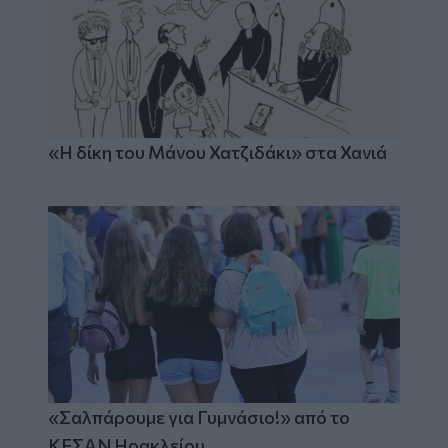
«Η δίκη του Μάνου Χατζιδάκι» στα Χανιά
«Σαλπάρουμε για Γυμνάσιο!» από το
ΚΕΣΑΝ Ηρακλείου