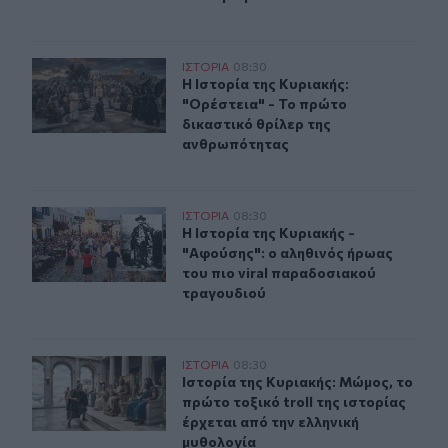
Η Ιστορία της Κυριακής: "Ορέστεια" - Το πρώτο δικαστ
ΙΣΤΟΡΙΑ
08:30
Η Ιστορία της Κυριακής: "Ορέστεια
Η Ιστορία της Κυριακής:
"Ορέστεια" - Το πρώτο
δικαστικό θρίλερ της
ανθρωπότητας
H Ιστορία της Κυριακής - "Αφούσης": ο αληθινός ήρωας
ΙΣΤΟΡΙΑ
08:30
H Ιστορία της Κυριακής - "Αφούσης
H Ιστορία της Κυριακής -
"Αφούσης": ο αληθινός ήρωας
του πιο viral παραδοσιακού
τραγουδιού
Ιστορία της Κυριακής: Μώμος, το πρώτο τοξικό troll τη
ΙΣΤΟΡΙΑ
08:30
Ιστορία της Κυριακής: Μώμος, το πρ
Ιστορία της Κυριακής: Μώμος, το
πρώτο τοξικό troll της ιστορίας
έρχεται από την ελληνική
μυθολογία