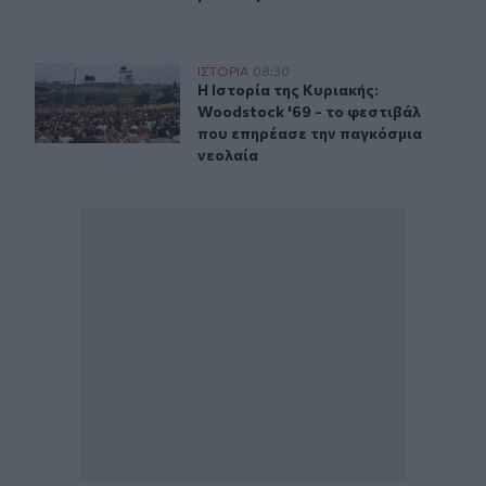
Η Ιστορία της Κυριακής: Woodstock '69 - το φεστιβάλ 
ΙΣΤΟΡΙΑ
08:30
Η Ιστορία της Κυριακής: Woodstock
Η Ιστορία της Κυριακής:
Woodstock '69 - το φεστιβάλ
που επηρέασε την παγκόσμια
νεολαία