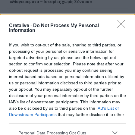
«Μαγειρέματα – Ιστορίες χωρίς Σύνορα»
12:02
Χερσόνησος: Τίμησαν τη μνήμη και την προσφορά του
Cretalive -
Do Not Process My Personal
Μενέλαου Παρλαμά - Φωτογραφίες
Information
11:53
If you wish to opt-out of the sale, sharing to third parties, or
Πάτρα: Παιδί 2,5 χρόνων έπεσε από μπαλκόνι - Δέντρο
processing of your personal or sensitive information for
του έσωσε τη ζωή
targeted advertising by us, please use the below opt-out
section to confirm your selection. Please note that after your
11:50
opt-out request is processed you may continue seeing
Ηράκλειο: Στο επίκεντρο έργα, Βικελαία και «έξυπνη
interest-based ads based on personal information utilized by
πόλη» στη Δημοτική Επιτροπή
us or personal information disclosed to third parties prior to
your opt-out. You may separately opt-out of the further
11:49
disclosure of your personal information by third parties on the
Σητεία: Ο Λευτέρης Σουλτάτος και η Βάσω Λασκαράκη
IAB’s list of downstream participants. This information may
συναντούν τις « Χρυσοχέρες»
also be disclosed by us to third parties on the
IAB’s List of
Downstream Participants
that may further disclose it to other
11:45
third parties.
Εκδήλωση τιμής και μνήμης για τους 35 Εθνομάρτυρες στο
Σάρχο
Personal Data Processing Opt Outs