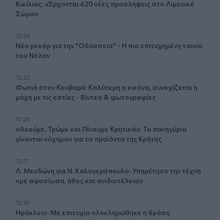
Κικίλιας: «Έρχονται 420 νέες προσλήψεις στο Λιμενικό
Σώμα»
12:34
Νέο ρεκόρ για την "Οδύσσεια" - Η πιο επιτυχημένη ταινία
του Νόλαν
12:22
Φωτιά στον Κουβαρά: Καλύτερη η εικόνα, συνεχίζεται η
μάχη με τις εστίες - Βίντεο & φωτογραφίες
12:20
«Ακούμε, Τρώμε και Πίνουμε Κρητικά»: Τα πανηγύρια
γίνονται «όχημα» για τα προϊόντα της Κρήτης
12:17
Λ. Μενδώνη για Ν. Καλογερόπουλο: Υπηρέτησε την τέχνη
«με αφοσίωση, ήθος και ανιδιοτέλεια»
12:10
Ηράκλειο: Με επιτυχία ολοκληρώθηκε η δράση