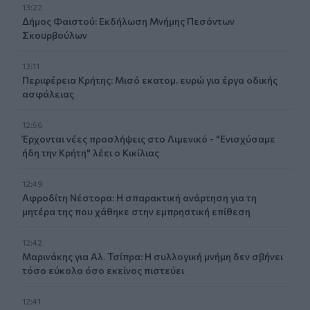
13:22
Δήμος Φαιστού: Εκδήλωση Μνήμης Πεσόντων
Σκουρβούλων
13:11
Περιφέρεια Κρήτης: Μισό εκατομ. ευρώ για έργα οδικής
ασφάλειας
12:56
Έρχονται νέες προσλήψεις στο Λιμενικό - "Ενισχύσαμε
ήδη την Κρήτη" λέει ο Κικίλιας
12:49
Αφροδίτη Νέστορα: Η σπαρακτική ανάρτηση για τη
μητέρα της που χάθηκε στην εμπρηστική επίθεση
12:42
Μαρινάκης για Αλ. Τσίπρα: Η συλλογική μνήμη δεν σβήνει
τόσο εύκολα όσο εκείνος πιστεύει
12:41