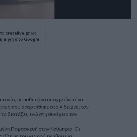
 το
cretalive.gr
ως
η πηγή στο Google
ετανία
, με μαθητή να υποχρεώνει ένα
Βίντεο που αναρτήθηκε στο Χ δείχνει τον
 το διατάζει, ενώ στη συνέχεια τον
μένη Παρασκευή στην Κούμπρια. Οι
σύλληψη του νεαρού εφήβου για