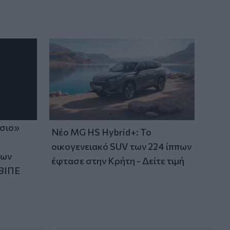
ίσιο»
Νέο MG HS Hybrid+: Το
οικογενειακό SUV των 224 ίππων
των
έφτασε στην Κρήτη - Δείτε τιμή
ΒΙΠΕ