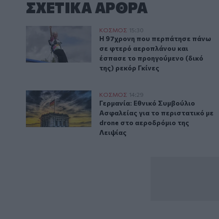
ΣΧΕΤΙΚA AΡΘΡΑ
Η 97χρονη που περπάτησε πάνω σε φτερό αεροπλάνου
ΚΟΣΜΟΣ
15:30
Η 97χρονη που περπάτησε πάνω σ
Η 97χρονη που περπάτησε πάνω
σε φτερό αεροπλάνου και
έσπασε το προηγούμενο (δικό
της) ρεκόρ Γκίνες
Γερμανία: Εθνικό Συμβούλιο Ασφαλείας για το περισ
ΚΟΣΜΟΣ
14:29
Γερμανία: Εθνικό Συμβούλιο Ασφα
Γερμανία: Εθνικό Συμβούλιο
Ασφαλείας για το περιστατικό με
drone στο αεροδρόμιο της
Λειψίας