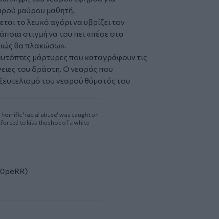
αρού μαύρου μαθητή.
ται το λευκό αγόρι να υβρίζει τον
ποια στιγμή να του πει «πέσε στα
λλιώς θα πλακώσω».
ι αυτόπτες μάρτυρες που καταγράφουν τις
γειες του δράστη. Ο νεαρός που
ξευτελισμό του νεαρού θύματός του
 horrific 'racial abuse' was caught on
forced to kiss the shoe of a white
00peRR)