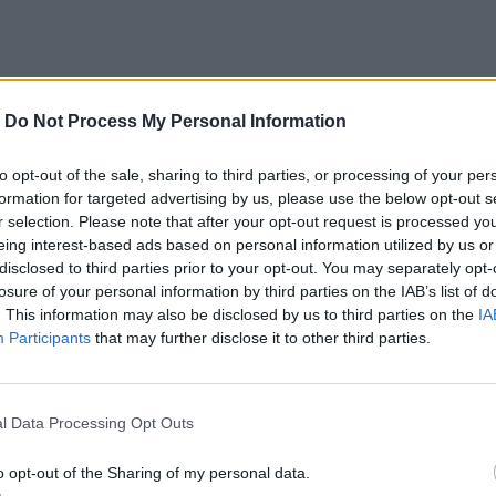
στην Ρωσία
-
Do Not Process My Personal Information
 13.000 ευρώ
αβάλνι μεταδίδουν εικόνες με
to opt-out of the sale, sharing to third parties, or processing of your per
formation for targeted advertising by us, please use the below opt-out s
ης χώρας
r selection. Please note that after your opt-out request is processed y
eing interest-based ads based on personal information utilized by us or
disclosed to third parties prior to your opt-out. You may separately opt-
losure of your personal information by third parties on the IAB’s list of
. This information may also be disclosed by us to third parties on the
IA
Participants
that may further disclose it to other third parties.
ο
Google News
και στο
Facebook
l Data Processing Opt Outs
κανάλι μας στο
YouTube
o opt-out of the Sharing of my personal data.