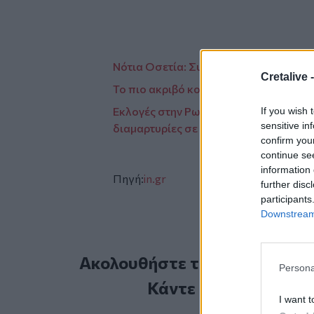
Νότια Οσετία: Συζητά την ένταξη της 
Cretalive 
Το πιο ακριβό κομμάτι Lego πωλήθηκε
Εκλογές στην Ρωσία: Συνεργάτες του Ν
If you wish 
sensitive in
διαμαρτυρίες σε διάφορες περιοχές τ
confirm you
continue se
information 
Πηγή:
in.gr
further disc
participants
Downstream 
Ακολουθήστε το Cretalive στ
Persona
Κάντε εγγραφή στο 
I want t