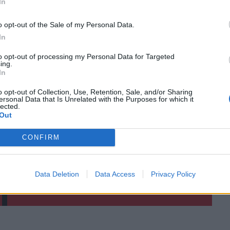
In
o opt-out of the Sale of my Personal Data.
In
to opt-out of processing my Personal Data for Targeted
ing.
In
o opt-out of Collection, Use, Retention, Sale, and/or Sharing
ΙΚΆ TAGS
ersonal Data that Is Unrelated with the Purposes for which it
lected.
Μπότες
Μαθητής
Out
CONFIRM
ερ του CRETALIVE
Data Deletion
Data Access
Privacy Policy
ΤΗΝ ΕΊΔΗΣΗ