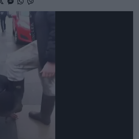
book
witter
Messenger
Whatsapp
Viber