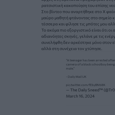
ρατσιστική κακοποίηση του επίσης νε
Στο βίντεο που αναρτήθηκε στο Χ φαίνε
μαύρο μαθητή φτάνοντας στο σημείο κά
τέσσερα και φίλησε τις μπότες μου α
Το ακόμα πιο εξοργιστικό είναι ότι ο
αδιανόητες σκηνές, γελάνε με τις ενέρ
συνελήφθη δεν αρκέστηκε μόνο στον ε
αλλά στη συνέχεια τον χτύπησε.
“A teenager has been arrested after
camera of a black schoolboy being 
male.”
- Daily Mail UK
pic.twitter.com/fEbyBNti8K
— The Daily Sneed™ (@Tr
March 16, 2024