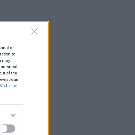
αυτοψίες στις πυρόπληκτες περιοχές
15:43
Εντυπωσιάζουν οι εικόνες από το νέο
αεροδρόμιο στο Καστέλλι - Δείτε
βίντεο
sonal or
15:38
ection to
Πολιτική Προστασία: Νέα εναέρια μέσα
ou may
και τεχνολογία
 personal
out of the
15:36
 downstream
ΔΕΕΠ Ηρακλείου: «Η Κρήτη βρίσκεται
B’s List of
στις προτεραιότητες της κυβέρνησης»
15:30
Η 97χρονη που περπάτησε πάνω σε
φτερό αεροπλάνου και έσπασε το
προηγούμενο (δικό της) ρεκόρ Γκίνες
15:27