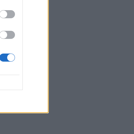
Τελευταία βουτιά για 65χρονη στην
παραλία του Καβρού
15:17
Φωτιά στο νότιο Ρέθυμνο: Ο Δήμος
Αγίου Βασιλείου ευχαριστεί για το
"κύμα αλληλεγγύης"
15:15
«Τα έχω χάσει όλα»: Συντετριμμένος ο
πατέρας και σύζυγος των θυμάτων στο
τροχαίο στις Σέρρες
15:11
Επίσκεψη του Δημάρχου του Δήμου
Σαρωνικού στο ΕΛ.ΚΕ.Θ.Ε. στην
Ανάβυσσο
15:08
Φεστιβάλ Κινηματογράφου Χανίων: Δύο
εκθέσεις με ελεύθερη είσοδο στο