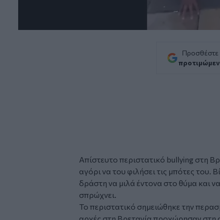
Προσθέστε
προτιμώμεν
Απίστευτο περιστατικό
bullying
στη
Βρ
αγόρι να του φιλήσει τις μπότες του. 
δράστη να μιλά έντονα στο θύμα και να
σπρώχνει.
Το περιστατικό σημειώθηκε την περασ
αρχές στη Βρετανία προχώρησαν στη 