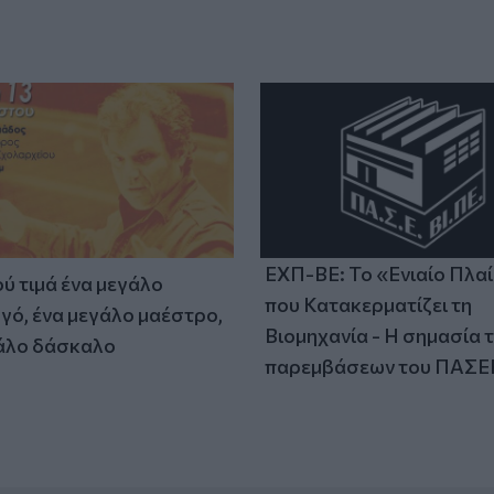
ΕΧΠ-ΒΕ: Το «Ενιαίο Πλα
ύ τιμά ένα μεγάλο
που Κατακερματίζει τη
γό, ένα μεγάλο μαέστρο,
Βιομηχανία - Η σημασία 
άλο δάσκαλο
παρεμβάσεων του ΠΑΣΕ