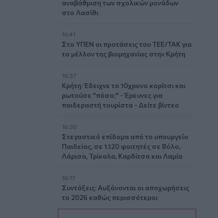
αναβάθμιση των σχολικών μονάδων
στο Λασίθι
16:41
Στο ΥΠΕΝ οι προτάσεις του ΤΕΕ/ΤΑΚ για
το μέλλον της βιομηχανίας στην Κρήτη
16:37
Κρήτη: Έδειχνε το 10χρονο κορίτσι και
ρωτούσε "πόσο;" - Έρευνες για
παιδεραστή τουρίστα - Δείτε βίντεο
16:30
Στεγαστικό επίδομα από το υπουργείο
Παιδείας, σε 1.120 φοιτητές σε Βόλο,
Λάρισα, Τρίκαλα, Καρδίτσα και Λαμία
16:17
Συντάξεις: Αυξάνονται οι αποχωρήσεις
το 2026 καθώς περισσότεροι
ασφαλισμένοι βγαίνουν νωρίτερα