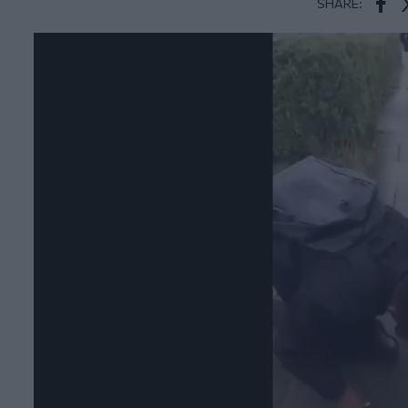
SHARE:
Face
T