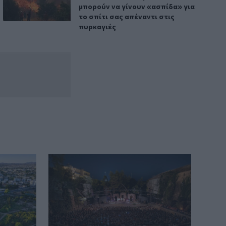
22:24
μπορούν να γίνουν «ασπίδα» για
Παρίσταναν τους λογιστές και άρπαξαν
το σπίτι σας απέναντι στις
15.000 ευρώ από ηλικιωμένη
πυρκαγιές