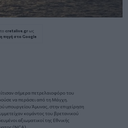
 το
cretalive.gr
ως
η πηγή στο Google
αίτισαν σήμερα πετρελαιοφόρο του
ούσε να περάσει από τη Μάγχη.
ύ υπουργείου Άμυνας, στην επιχείρηση
μμετείχαν κομάντος του βρετανικού
ευμένοι αξιωματικοί της Εθνικής
ματος (NCA).