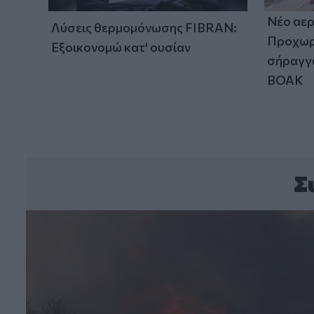
Νέο αερ
Λύσεις θερμομόνωσης FIBRAN:
Προχωρά
Εξοικονομώ κατ' ουσίαν
σήραγγα
ΒΟΑΚ
Σ