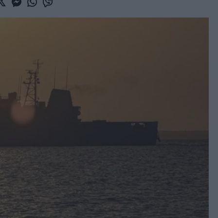
book
witter
Messenger
Whatsapp
Viber