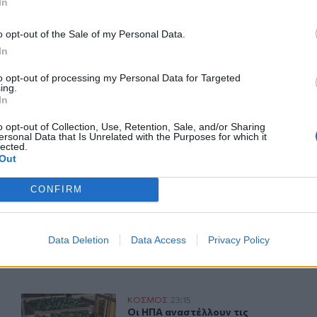
In
o opt-out of the Sale of my Personal Data.
In
ερ του CRETALIVE
to opt-out of processing my Personal Data for Targeted
ing.
ΤΗΝ ΕΊΔΗΣΗ
In
o opt-out of Collection, Use, Retention, Sale, and/or Sharing
ersonal Data that Is Unrelated with the Purposes for which it
lected.
Out
CONFIRM
καθηγητής πανεπιστημίου στα 18
Βρετανία: Η κυβέρνηση δεν θα προχωρήσει σε διεξαγωγή
ΚΟΣΜΟΣ
23:55
υ έγινε καθηγητής πανεπιστημίου στα 18 του χρόνια
Βρετανία: Η κυβέρνηση δεν θα προχ
Βρετανία: Η κυβέρνηση δεν θα
προχωρήσει σε διεξαγωγή
Data Deletion
Data Access
Privacy Policy
έρευνας για τον Έπστιν
α του Πάμπλο Εσκομπάρ
Οι ΗΠΑ αναστέλλουν τις εισαγωγές από τον μεγαλύτερ
ΚΟΣΜΟΣ
23:15
άκι από την αποικία του Πάμπλο Εσκομπάρ
Οι ΗΠΑ αναστέλλουν τις εισαγωγές
Οι ΗΠΑ αναστέλλουν τις