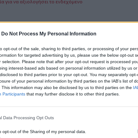
α για να αξιολογήσει το ενδεχόμενο
-
Do Not Process My Personal Information
ο
Google News
και στο
Facebook
to opt-out of the sale, sharing to third parties, or processing of your per
formation for targeted advertising by us, please use the below opt-out s
κανάλι μας στο
YouTube
r selection. Please note that after your opt-out request is processed y
eing interest-based ads based on personal information utilized by us or
disclosed to third parties prior to your opt-out. You may separately opt-
losure of your personal information by third parties on the IAB’s list of
. This information may also be disclosed by us to third parties on the
IA
Participants
that may further disclose it to other third parties.
l Data Processing Opt Outs
ΙΚΆ TAGS
o opt-out of the Sharing of my personal data.
ανία
Μάγχη