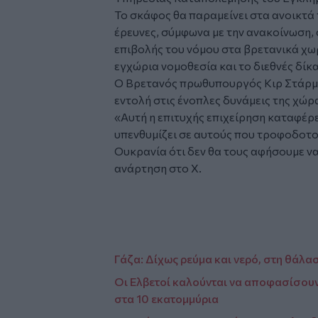
Το σκάφος θα παραμείνει στα ανοικτά 
έρευνες, σύμφωνα με την ανακοίνωση, 
επιβολής του νόμου στα βρετανικά χω
εγχώρια νομοθεσία και το διεθνές δίκα
Ο Βρετανός πρωθυπουργός Κιρ Στάρμε
εντολή στις ένοπλες δυνάμεις της χώρ
«Αυτή η επιτυχής επιχείρηση καταφέρε
υπενθυμίζει σε αυτούς που τροφοδοτο
Ουκρανία ότι δεν θα τους αφήσουμε ν
ανάρτηση στο Χ.
Γάζα: Δίχως ρεύμα και νερό, στη θάλα
Οι Ελβετοί καλούνται να αποφασίσουν
στα 10 εκατομμύρια