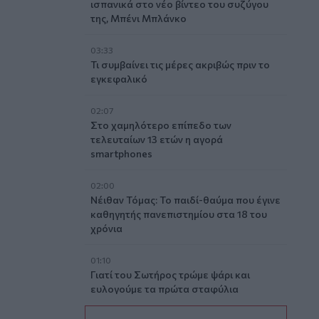
ισπανικά στο νέο βίντεο του συζύγου
της, Μπένι Μπλάνκο
03:33
Τι συμβαίνει τις μέρες ακριβώς πριν το
εγκεφαλικό
02:07
Στο χαμηλότερο επίπεδο των
τελευταίων 13 ετών η αγορά
smartphones
02:00
Νέιθαν Τόμας: Το παιδί-θαύμα που έγινε
καθηγητής πανεπιστημίου στα 18 του
χρόνια
01:10
Γιατί του Σωτήρος τρώμε ψάρι και
ευλογούμε τα πρώτα σταφύλια