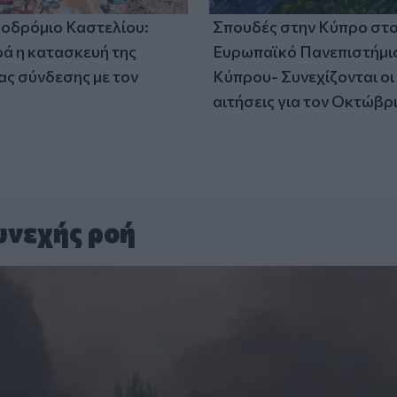
οδρόμιο Καστελίου:
Σπουδές στην Κύπρο στ
 η κατασκευή της
Ευρωπαϊκό Πανεπιστήμι
ς σύνδεσης με τον
Κύπρου- Συνεχίζονται οι
αιτήσεις για τον Οκτώβρ
υνεχής ροή