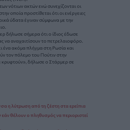
των νότιων ακτών ενώ συνεχίζονται οι
στην οποία προστίθεται ότι οι ενέργειες
ρικά ύδατα έγιναν σύμφωνα με την
ιο.
ρ δήλωσε σήμερα ότι ο ίδιος έδωσε
ας να αναχαιτίσουν το πετρελαιοφόρο.
ι ένα ακόμα πλήγμα στη Ρωσία και
ύν τον πόλεμο του Πούτιν στην
α κρυφτούν», δήλωσε ο Στάρμερ σε
σσα η λύτρωση από τη ζέστη στα ερείπια
 εάν θέλουν ο πληθυσμός να περιοριστεί