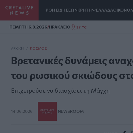
ΡΟΗ ΕΙΔΗΣΕΩΝ
ΚΡΗΤΗ
ΕΛΛΑΔΑ
ΟΙΚΟΝΟΜ
Homepage
ΠΕΜΠΤΗ 6.8.2026
/
ΗΡΑΚΛΕΙΟ
27 °C
ΑΡΧΙΚΗ
/
ΚΌΣΜΟΣ
Βρετανικές δυνάμεις ανα
του ρωσικού σκιώδους στ
Επιχειρούσε να διασχίσει τη Μάγχη
14.06.2026
NEWSROOM