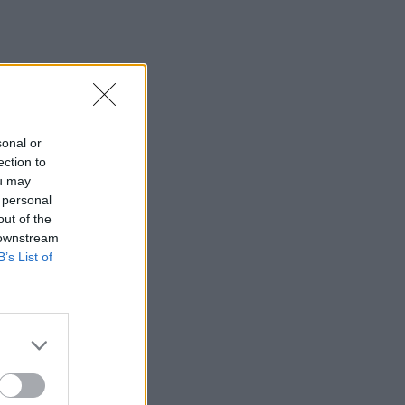
23:21
Κυψέλη: Τα δύο σενάρια που εξετάζουν
οι Αρχές για τη δολοφονία της
Σκωτσέζας
23:15
Οι ΗΠΑ αναστέλλουν τις εισαγωγές από
sonal or
τον μεγαλύτερο παραγωγό αβοκάντο
ection to
του Μεξικού
ou may
 personal
23:09
out of the
Κατσαφάδος από τα Βίλια: «Κανένας
 downstream
δεν μένει πίσω» - Σε εξέλιξη οι
B’s List of
διαδικασίες αποζημιώσεων για τους
πληγέντες
23:03
Ποια είναι τα δέντρα που μπορούν να
γίνουν «ασπίδα» για το σπίτι σας
απέναντι στις πυρκαγιές