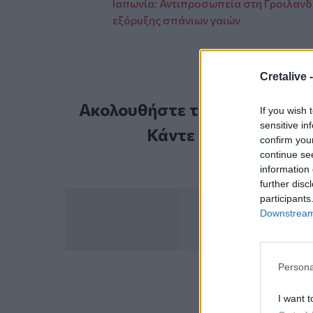
Ιαπωνία: Αντιπροσωπεία στη Γροιλανδί
εξόρυξης σπάνιων γαιών
Cretalive 
Ακολουθήστε το Cretalive στ
If you wish 
sensitive in
Κάντε εγγραφή στο 
confirm you
continue se
information 
further disc
participants
Downstream 
Persona
ΣΧΕΤ
I want t
Βρετ