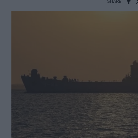
SHARE:
Face
T