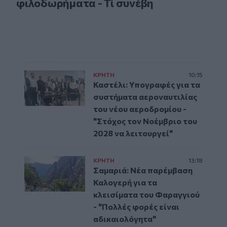
φιλοδωρήματα - Τί συνέβη
ΚΡΗΤΗ
10:15
Καστέλι: Υπογραφές για τα
συστήματα αεροναυτιλίας
του νέου αεροδρομίου -
"Στόχος τον Νοέμβριο του
2028 να λειτουργεί"
ΚΡΗΤΗ
13:18
Σαμαριά: Νέα παρέμβαση
Καλογερή για τα
κλεισίματα του Φαραγγιού
- "Πολλές φορές είναι
αδικαιολόγητα"