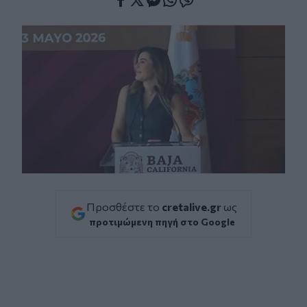
Facebook
Twitter
Messenger
Whatsapp
Viber
Προσθέστε το
cretalive.gr
ως
προτιμώμενη πηγή στο Google