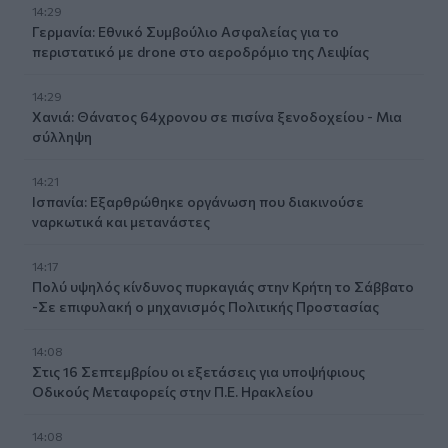
14:29
Γερμανία: Εθνικό Συμβούλιο Ασφαλείας για το
περιστατικό με drone στο αεροδρόμιο της Λειψίας
14:29
Χανιά: Θάνατος 64χρονου σε πισίνα ξενοδοχείου - Μια
σύλληψη
14:21
Ισπανία: Εξαρθρώθηκε οργάνωση που διακινούσε
ναρκωτικά και μετανάστες
14:17
Πολύ υψηλός κίνδυνος πυρκαγιάς στην Κρήτη το Σάββατο
-Σε επιφυλακή ο μηχανισμός Πολιτικής Προστασίας
14:08
Στις 16 Σεπτεμβρίου οι εξετάσεις για υποψήφιους
Οδικούς Μεταφορείς στην Π.Ε. Ηρακλείου
14:08