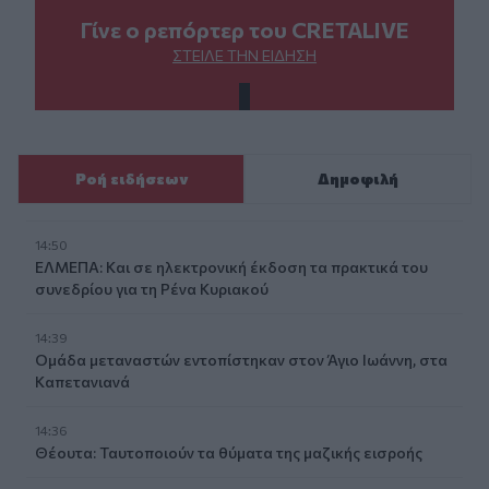
Γίνε ο ρεπόρτερ του CRETALIVE
ΣΤΕΊΛΕ ΤΗΝ ΕΊΔΗΣΗ
Ροή ειδήσεων
Δημοφιλή
14:50
ΕΛΜΕΠΑ: Και σε ηλεκτρονική έκδοση τα πρακτικά του
συνεδρίου για τη Ρένα Κυριακού
14:39
Ομάδα μεταναστών εντοπίστηκαν στον Άγιο Ιωάννη, στα
Καπετανιανά
14:36
Θέουτα: Ταυτοποιούν τα θύματα της μαζικής εισροής