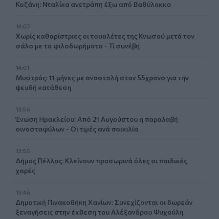
Κοζάνη: Νταλίκα ανετράπη έξω από Βαθύλακκο
14:02
Χωρίς καθαρίστριες οι τουαλέτες της Κνωσού μετά τον
σάλο με τα φιλοδωρήματα - Τί συνέβη
14:01
Μυστράς: 11 μήνες με αναστολή στον 55χρονο για την
ψευδή κατάθεση
13:56
Ένωση Ηρακλείου: Από 21 Αυγούστου η παραλαβή
οινοσταφύλων - Οι τιμές ανά ποικιλία
13:56
Δήμος Πέλλας: Κλείνουν προσωρινά όλες οι παιδικές
χαρές
13:46
Δημοτική Πινακοθήκη Χανίων: Συνεχίζονται οι δωρεάν
ξεναγήσεις στην έκθεση του Αλέξανδρου Ψυχούλη