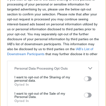
13:18
processing of your personal or sensitive information for
Σαμαριά: Νέα παρέμβαση Καλογερή για τα κλεισίματα
targeted advertising by us, please use the below opt-out
του Φαραγγιού - "Πολλές φορές είναι αδικαιολόγητα"
section to confirm your selection. Please note that after your
opt-out request is processed you may continue seeing
interest-based ads based on personal information utilized by
ΠΕΡΙΣΣΟΤΕΡΑ
us or personal information disclosed to third parties prior to
your opt-out. You may separately opt-out of the further
disclosure of your personal information by third parties on the
IAB’s list of downstream participants. This information may
also be disclosed by us to third parties on the
IAB’s List of
Downstream Participants
that may further disclose it to other
ΣΧΕΤΙΚA AΡΘΡΑ
third parties.
Personal Data Processing Opt Outs
Θέουτα: Ταυτοποιούν τα θύματα της μαζικής εισροής
ΚΟΣΜΟΣ
14:36
Θέουτα: Ταυτοποιούν τα θύματα της
Θέουτα: Ταυτοποιούν τα θύματα
I want to opt-out of the Sharing of my
της μαζικής εισροής
personal data.
Opted In
I want to opt-out of the Sale of my
Personal Data.
Opted In
Γερμανία: Εθνικό Συμβούλιο Ασφαλείας για το περιστατ
ΚΟΣΜΟΣ
14:29
Γερμανία: Εθνικό Συμβούλιο