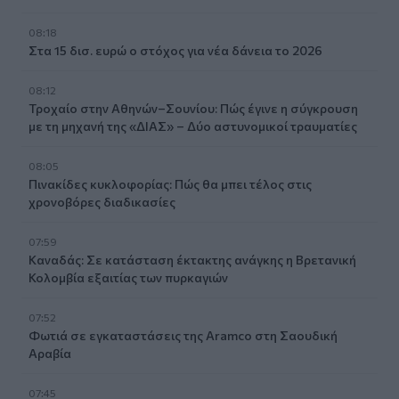
08:18
Στα 15 δισ. ευρώ ο στόχος για νέα δάνεια το 2026
08:12
Τροχαίο στην Αθηνών–Σουνίου: Πώς έγινε η σύγκρουση
με τη μηχανή της «ΔΙΑΣ» – Δύο αστυνομικοί τραυματίες
08:05
Πινακίδες κυκλοφορίας: Πώς θα μπει τέλος στις
χρονοβόρες διαδικασίες
07:59
Καναδάς: Σε κατάσταση έκτακτης ανάγκης η Βρετανική
Κολομβία εξαιτίας των πυρκαγιών
07:52
Φωτιά σε εγκαταστάσεις της Aramco στη Σαουδική
Αραβία
07:45