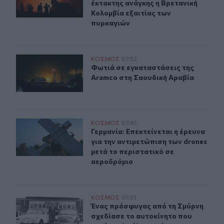
έκτακτης ανάγκης η Βρετανική
Κολομβία εξαιτίας των
πυρκαγιών
Φωτιά σε εγκαταστάσεις της Aramco στη Σαουδική Αρα
ΚΟΣΜΟΣ
07:52
Φωτιά σε εγκαταστάσεις της Aramc
Φωτιά σε εγκαταστάσεις της
Aramco στη Σαουδική Αραβία
Γερμανία: Επεκτείνεται η έρευνα για την αντιμετώπιση 
ΚΟΣΜΟΣ
07:45
Γερμανία: Επεκτείνεται η έρευνα γι
Γερμανία: Επεκτείνεται η έρευνα
για την αντιμετώπιση των drones
μετά το περιστατικό σε
αεροδρόμιο
Ένας πρόσφυγας από τη Σμύρνη σχεδίασε το αυτοκίνητ
ΚΟΣΜΟΣ
07:31
Ένας πρόσφυγας από τη Σμύρνη σχε
Ένας πρόσφυγας από τη Σμύρνη
σχεδίασε το αυτοκίνητο που