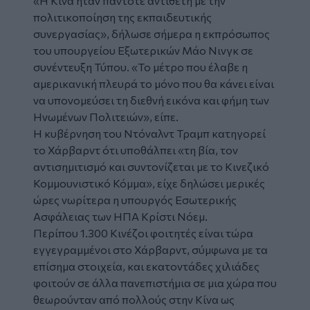
«Η Κίνα ήταν πάντοτε αντίθετη με την
πολιτικοποίηση της εκπαιδευτικής
συνεργασίας», δήλωσε σήμερα η εκπρόσωπος
του υπουργείου Εξωτερικών Μάο Νινγκ σε
συνέντευξη Τύπου. «Το μέτρο που έλαβε η
αμερικανική πλευρά το μόνο που θα κάνει είναι
να υπονομεύσει τη διεθνή εικόνα και φήμη των
Ηνωμένων Πολιτειών», είπε.
Η κυβέρνηση του Ντόναλντ Τραμπ κατηγορεί
το Χάρβαρντ ότι υποθάλπει «τη βία, τον
αντισημιτισμό και συντονίζεται με το Κινεζικό
Κομμουνιστικό Κόμμα», είχε δηλώσει μερικές
ώρες νωρίτερα η υπουργός Εσωτερικής
Ασφάλειας των ΗΠΑ Κρίστι Νόεμ.
Περίπου 1.300 Κινέζοι φοιτητές είναι τώρα
εγγεγραμμένοι στο Χάρβαρντ, σύμφωνα με τα
επίσημα στοιχεία, και εκατοντάδες χιλιάδες
φοιτούν σε άλλα πανεπιστήμια σε μια χώρα που
θεωρούνταν από πολλούς στην Κίνα ως