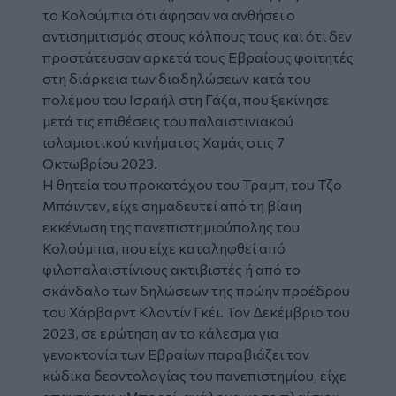
το Κολούμπια ότι άφησαν να ανθήσει ο
αντισημιτισμός στους κόλπους τους και ότι δεν
προστάτευσαν αρκετά τους Εβραίους φοιτητές
στη διάρκεια των διαδηλώσεων κατά του
πολέμου του Ισραήλ στη Γάζα, που ξεκίνησε
μετά τις επιθέσεις του παλαιστινιακού
ισλαμιστικού κινήματος Χαμάς στις 7
Οκτωβρίου 2023.
Η θητεία του προκατόχου του Τραμπ, του Τζο
Μπάιντεν, είχε σημαδευτεί από τη βίαιη
εκκένωση της πανεπιστημιούπολης του
Κολούμπια, που είχε καταληφθεί από
φιλοπαλαιστίνιους ακτιβιστές ή από το
σκάνδαλο των δηλώσεων της πρώην προέδρου
του Χάρβαρντ Κλοντίν Γκέι. Τον Δεκέμβριο του
2023, σε ερώτηση αν το κάλεσμα για
γενοκτονία των Εβραίων παραβιάζει τον
κώδικα δεοντολογίας του πανεπιστημίου, είχε