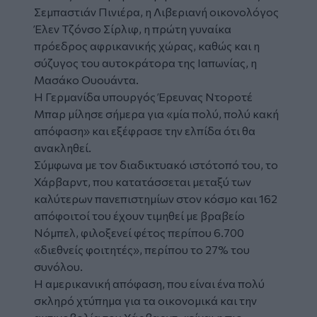
Σεμπαστιάν Πινιέρα, η Λιβεριανή οικονολόγος
Έλεν Τζόνσο Σίρλιφ, η πρώτη γυναίκα
πρόεδρος αφρικανικής χώρας, καθώς και η
σύζυγος του αυτοκράτορα της Ιαπωνίας, η
Μασάκο Ουουάντα.
Η Γερμανίδα υπουργός Έρευνας Ντοροτέ
Μπαρ μίλησε σήμερα για «μία πολύ, πολύ κακή
απόφαση» και εξέφρασε την ελπίδα ότι θα
ανακληθεί.
Σύμφωνα με τον διαδικτυακό ιστότοπό του, το
Χάρβαρντ, που κατατάσσεται μεταξύ των
καλύτερων πανεπιστημίων στον κόσμο και 162
απόφοιτοί του έχουν τιμηθεί με βραβείο
Νόμπελ, φιλοξενεί φέτος περίπου 6.700
«διεθνείς φοιτητές», περίπου το 27% του
συνόλου.
Η αμερικανική απόφαση, που είναι ένα πολύ
σκληρό χτύπημα για τα οικονομικά και την