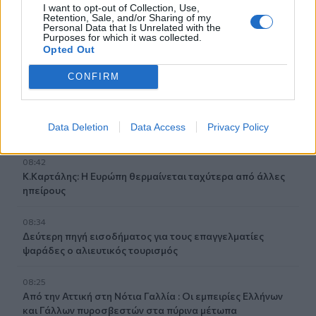
I want to opt-out of Collection, Use,
Retention, Sale, and/or Sharing of my
Personal Data that Is Unrelated with the
08:58
Purposes for which it was collected.
Προς εκτύπωση το πολλαπλό βιβλίο - «Σύγχρονο
Opted Out
εκπαιδευτικό υλικό, τόσο σε έντυπη όσο και σε
ηλεκτρονική μορφή»
CONFIRM
08:51
Χανιά: Συνελήφθη 24χρονος μετά από καταγγελία ότι
Data Deletion
Data Access
Privacy Policy
κλείδωσε την 17χρονη πρώην του ε σπίτι
08:42
Κ.Καρτάλης: Η Ευρώπη θερμαίνεται ταχύτερα από άλλες
ηπείρους
08:34
Δεύτερη πηγή εισοδήματος για τους επαγγελματίες
ψαράδες ο αλιευτικός τουρισμός
08:25
Από την Αττική στη Νότια Γαλλία : Οι εμπειρίες Ελλήνων
και Γάλλων πυροσβεστών στα πύρινα μέτωπα