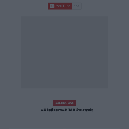
ΣΧΕΤΙΚΆ TAGS
Χάρβαρντ
ΗΠΑ
Φοιτητές