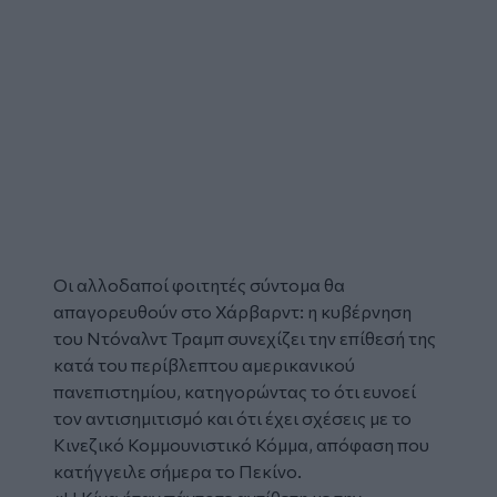
Οι αλλοδαποί
φοιτητές
σύντομα θα
απαγορευθούν στο
Χάρβαρντ
: η κυβέρνηση
του
Ντόναλντ Τραμπ
συνεχίζει την επίθεσή της
κατά του περίβλεπτου αμερικανικού
πανεπιστημίου, κατηγορώντας το ότι ευνοεί
τον αντισημιτισμό και ότι έχει σχέσεις με το
Κινεζικό Κομμουνιστικό Κόμμα, απόφαση που
κατήγγειλε σήμερα το Πεκίνο.