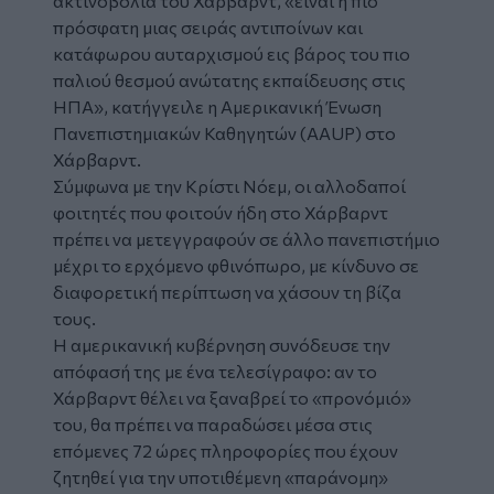
ακτινοβολία του Χάρβαρντ, «είναι η πιο
πρόσφατη μιας σειράς αντιποίνων και
κατάφωρου αυταρχισμού εις βάρος του πιο
παλιού θεσμού ανώτατης εκπαίδευσης στις
ΗΠΑ», κατήγγειλε η Αμερικανική Ένωση
Πανεπιστημιακών Καθηγητών (AAUP) στο
Χάρβαρντ.
Σύμφωνα με την Κρίστι Νόεμ, οι αλλοδαποί
φοιτητές που φοιτούν ήδη στο Χάρβαρντ
πρέπει να μετεγγραφούν σε άλλο πανεπιστήμιο
μέχρι το ερχόμενο φθινόπωρο, με κίνδυνο σε
διαφορετική περίπτωση να χάσουν τη βίζα
τους.
Η αμερικανική κυβέρνηση συνόδευσε την
απόφασή της με ένα τελεσίγραφο: αν το
Χάρβαρντ θέλει να ξαναβρεί το «προνόμιό»
του, θα πρέπει να παραδώσει μέσα στις
επόμενες 72 ώρες πληροφορίες που έχουν
ζητηθεί για την υποτιθέμενη «παράνομη»