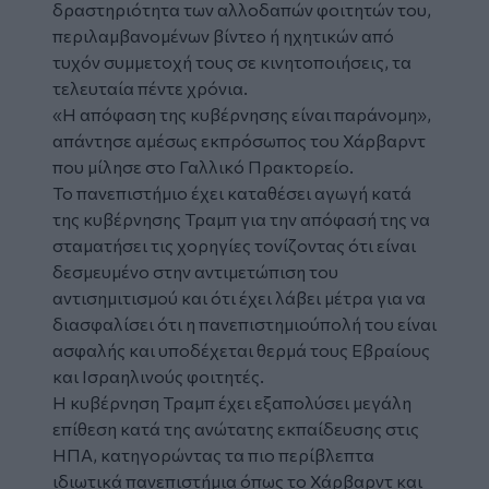
δραστηριότητα των αλλοδαπών φοιτητών του,
περιλαμβανομένων βίντεο ή ηχητικών από
τυχόν συμμετοχή τους σε κινητοποιήσεις, τα
τελευταία πέντε χρόνια.
«Η απόφαση της κυβέρνησης είναι παράνομη»,
απάντησε αμέσως εκπρόσωπος του Χάρβαρντ
που μίλησε στο Γαλλικό Πρακτορείο.
Το πανεπιστήμιο έχει καταθέσει αγωγή κατά
της κυβέρνησης Τραμπ για την απόφασή της να
σταματήσει τις χορηγίες τονίζοντας ότι είναι
δεσμευμένο στην αντιμετώπιση του
αντισημιτισμού και ότι έχει λάβει μέτρα για να
διασφαλίσει ότι η πανεπιστημιούπολή του είναι
ασφαλής και υποδέχεται θερμά τους Εβραίους
και Ισραηλινούς φοιτητές.
Η κυβέρνηση Τραμπ έχει εξαπολύσει μεγάλη
επίθεση κατά της ανώτατης εκπαίδευσης στις
ΗΠΑ, κατηγορώντας τα πιο περίβλεπτα
ιδιωτικά πανεπιστήμια όπως το Χάρβαρντ και