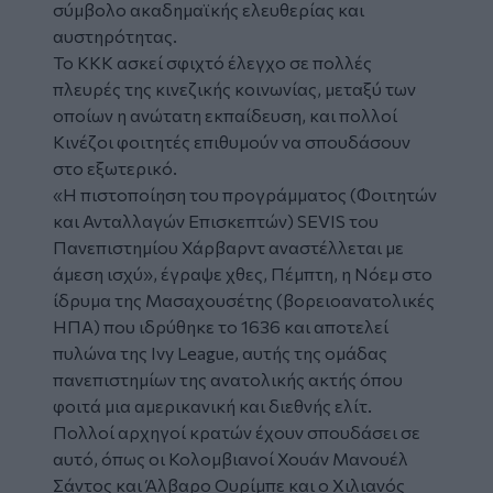
σύμβολο ακαδημαϊκής ελευθερίας και
αυστηρότητας.
Το ΚΚΚ ασκεί σφιχτό έλεγχο σε πολλές
πλευρές της κινεζικής κοινωνίας, μεταξύ των
οποίων η ανώτατη εκπαίδευση, και πολλοί
Κινέζοι φοιτητές επιθυμούν να σπουδάσουν
στο εξωτερικό.
«Η πιστοποίηση του προγράμματος (Φοιτητών
και Ανταλλαγών Επισκεπτών) SEVIS του
Πανεπιστημίου Χάρβαρντ αναστέλλεται με
άμεση ισχύ», έγραψε χθες, Πέμπτη, η Νόεμ στο
ίδρυμα της Μασαχουσέτης (βορειοανατολικές
ΗΠΑ) που ιδρύθηκε το 1636 και αποτελεί
πυλώνα της Ivy League, αυτής της ομάδας
πανεπιστημίων της ανατολικής ακτής όπου
φοιτά μια αμερικανική και διεθνής ελίτ.
Πολλοί αρχηγοί κρατών έχουν σπουδάσει σε
αυτό, όπως οι Κολομβιανοί Χουάν Μανουέλ
Σάντος και Άλβαρο Ουρίμπε και ο Χιλιανός