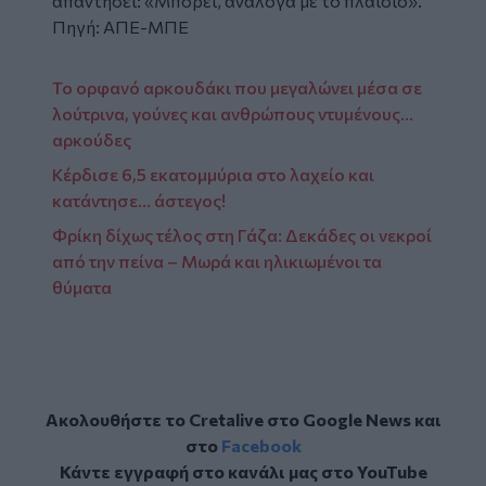
απαντήσει: «Μπορεί, ανάλογα με το πλαίσιο».
Πηγή: ΑΠΕ-ΜΠΕ
Το ορφανό αρκουδάκι που μεγαλώνει μέσα σε
λούτρινα, γούνες και ανθρώπους ντυμένους…
αρκούδες
Κέρδισε 6,5 εκατομμύρια στο λαχείο και
κατάντησε… άστεγος!
Φρίκη δίχως τέλος στη Γάζα: Δεκάδες οι νεκροί
από την πείνα – Μωρά και ηλικιωμένοι τα
θύματα
Ακολουθήστε το Cretalive στο
Google News
και
στο
Facebook
Κάντε εγγραφή στο κανάλι μας στο
YouTube