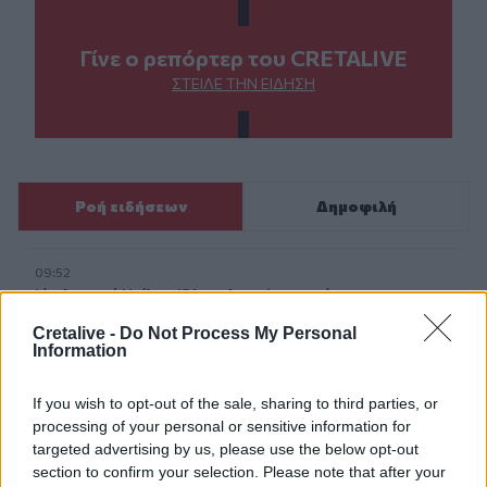
Γίνε ο ρεπόρτερ του CRETALIVE
ΣΤΕΊΛΕ ΤΗΝ ΕΊΔΗΣΗ
Ροή ειδήσεων
Δημοφιλή
09:52
Ιός Δυτικού Νείλου: Όλη η Αττική στο επίκεντρο των
κρουσμάτων
Cretalive -
Do Not Process My Personal
Information
09:43
Ηράκλειο: Ποια θέματα περιλαμβάνει η εβδομαδιαία
If you wish to opt-out of the sale, sharing to third parties, or
ανασκόπηση του Δημάρχου
processing of your personal or sensitive information for
targeted advertising by us, please use the below opt-out
09:41
section to confirm your selection. Please note that after your
Γερμανία: Νέα έρευνα για την άμυνα απέναντι στα drones