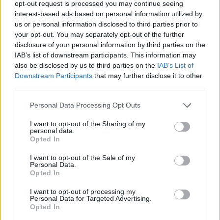
opt-out request is processed you may continue seeing
interest-based ads based on personal information utilized by
09:35
us or personal information disclosed to third parties prior to
Γαμήλιος τουρισμός: Στην Κρήτη από όλες τις ηπείρους,
your opt-out. You may separately opt-out of the further
για τον γάμο των ονείρων τους!
disclosure of your personal information by third parties on the
IAB’s list of downstream participants. This information may
09:29
also be disclosed by us to third parties on the
IAB’s List of
Κασσάνοι: Όλα έτοιμα για την Γιορτή Κρεμμυδιού
Downstream Participants
that may further disclose it to other
third parties.
09:24
Επιστρέφει το Φεστιβάλ Μουσικής Δωματίου Χανίων
Personal Data Processing Opt Outs
I want to opt-out of the Sharing of my
09:19
personal data.
Πειραιάς: Κορυφώνεται η έξοδος του Αυγούστου
Opted In
09:12
I want to opt-out of the Sale of my
Personal Data.
Μέριλιν Μονρόε: 64 χρόνια από τη μέρα που πέρασε
Opted In
στον μύθο - "Θα ήθελα να είχα γεννηθεί στην Ελλάδα"
I want to opt-out of processing my
09:05
Personal Data for Targeted Advertising.
Opted In
Κομμάτι πύραυλου που προσέκρουσε στη Σελήνη γίνεται
χρυσή ευκαιρία μελέτης για ειδικούς επιστήμονες