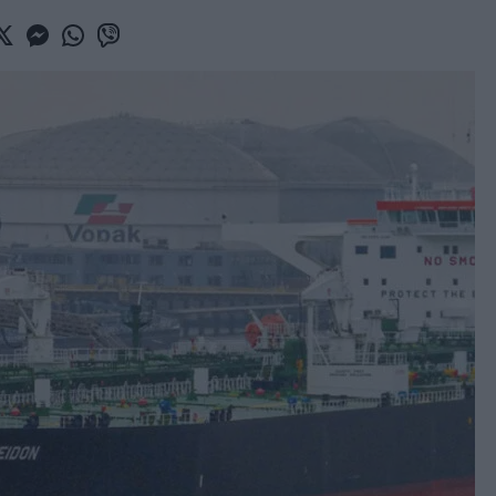
book
witter
Messenger
Whatsapp
Viber