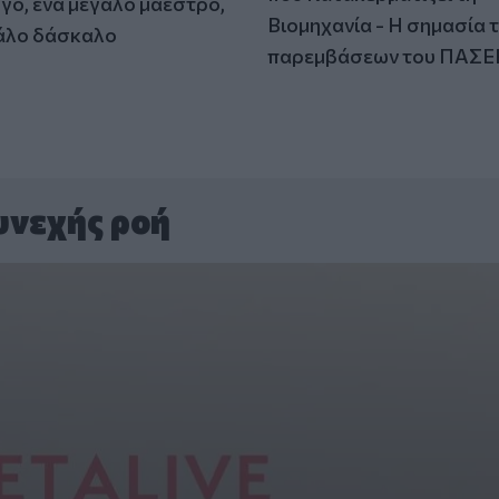
γό, ένα μεγάλο μαέστρο,
Βιομηχανία - Η σημασία 
άλο δάσκαλο
παρεμβάσεων του ΠΑΣΕ
υνεχής ροή