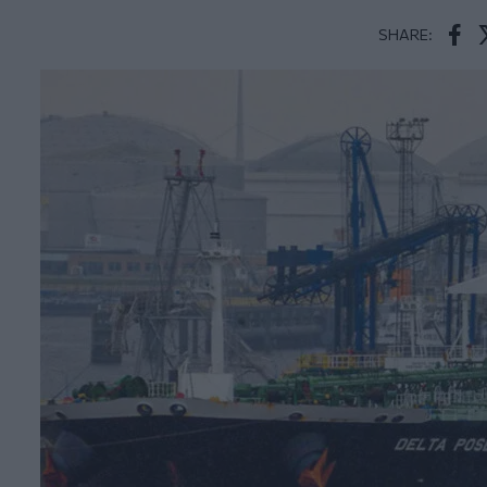
SHARE:
Face
T