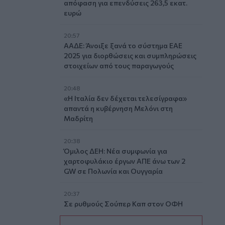
απόφαση για επενδύσεις 263,5 εκατ.
ευρώ
20:57
ΑΑΔΕ: Άνοιξε ξανά το σύστημα ΕΑΕ
2025 για διορθώσεις και συμπληρώσεις
στοιχείων από τους παραγωγούς
20:48
«Η Ιταλία δεν δέχεται τελεσίγραφα»
απαντά η κυβέρνηση Μελόνι στη
Μαδρίτη
20:38
Όμιλος ΔΕΗ: Νέα συμφωνία για
χαρτοφυλάκιο έργων ΑΠΕ άνω των 2
GW σε Πολωνία και Ουγγαρία
20:37
Σε ρυθμούς Σούπερ Καπ στον ΟΦΗ