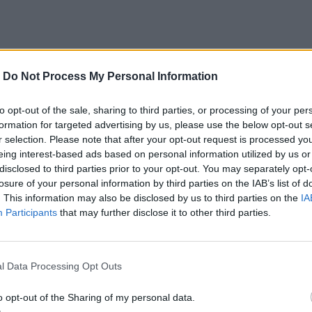
ο
Google News
και στο
Facebook
-
Do Not Process My Personal Information
κανάλι μας στο
YouTube
to opt-out of the sale, sharing to third parties, or processing of your per
formation for targeted advertising by us, please use the below opt-out s
r selection. Please note that after your opt-out request is processed y
eing interest-based ads based on personal information utilized by us or
disclosed to third parties prior to your opt-out. You may separately opt-
losure of your personal information by third parties on the IAB’s list of
. This information may also be disclosed by us to third parties on the
IA
Participants
that may further disclose it to other third parties.
ΙΚΆ TAGS
l Data Processing Opt Outs
ες Ναυτικοί
Λονδίνο
Εμπορικό Πλοίο
o opt-out of the Sharing of my personal data.