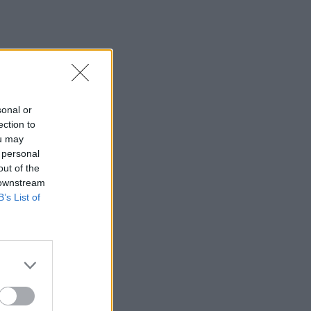
19:55
Πάτρα: Θρήνος για μωράκι μόλις 8
ημερών – Νοσηλευόταν στη ΜΕΘ
Νεογνών
19:45
sonal or
Καταβλήθηκαν 33.579.900 εκατ. ευρώ
ection to
για την αγορά λιπασμάτων
ou may
 personal
19:42
out of the
Καλοκαίρι 2026: Η Ευρώπη στις φλόγες
 downstream
- 5 εκατ. στρέμματα στάχτη, από την
B’s List of
Πορτογαλία έως την Κρήτη (Βίντεο)
19:18
ΗΠΑ: Εφετείο απαγόρευσε να
συνεχιστεί η κατασκευή της αίθουσας
χορού στον Λευκό Οίκο
19:11