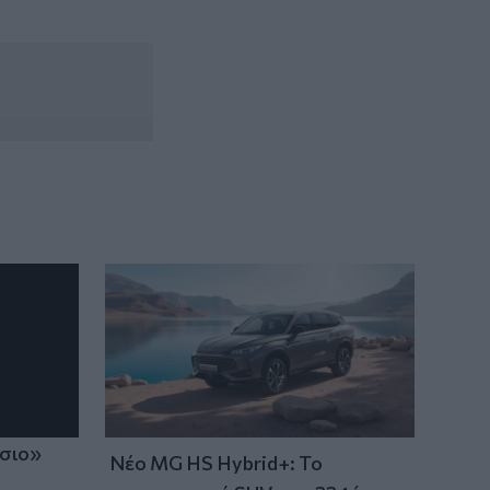
18:40
Οροπέδιο Λασιθίου: Στην τελική ευθεία
για τους 45ους Δικταίους Αγώνες
18:30
Κοζάνη: Φωτιά σε χορτολιβαδική
έκταση στην Ερμακιά
ίσιο»
Νέο MG HS Hybrid+: Το