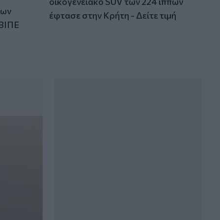
οικογενειακό SUV των 224 ίππων
των
έφτασε στην Κρήτη - Δείτε τιμή
ΒΙΠΕ