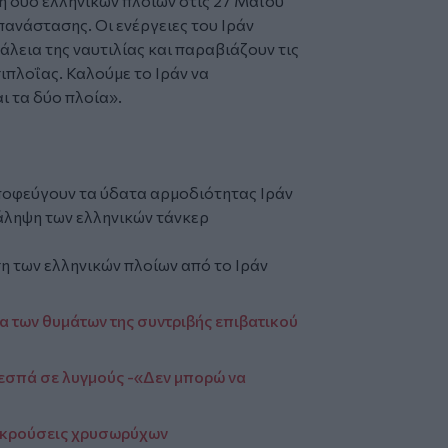
 δύο ελληνικών πλοίων στις 27 Μαΐου
ανάστασης. Οι ενέργειες του Ιράν
λεια της ναυτιλίας και παραβιάζουν τις
ιπλοΐας. Καλούμε το Ιράν να
 τα δύο πλοία».
ποφεύγουν τα ύδατα αρμοδιότητας Ιράν
τάληψη των ελληνικών τάνκερ
η των ελληνικών πλοίων από το Ιράν
α των θυμάτων της συντριβής επιβατικού
εσπά σε λυγμούς -«Δεν μπορώ να
υγκρούσεις χρυσωρύχων