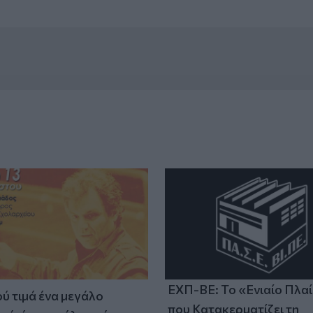
ΕΧΠ-ΒΕ: Το «Ενιαίο Πλα
ύ τιμά ένα μεγάλο
που Κατακερματίζει τη