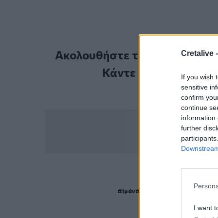
Ακολουθήστε το Cretalive στ
Cretalive 
Κάντε εγγραφή στο 
If you wish 
sensitive in
confirm you
continue se
information 
further disc
participants
Downstream 
ΣΧΕΤ
Persona
Ιράν
Περσικός Κόλπος
Έλλην
I want t