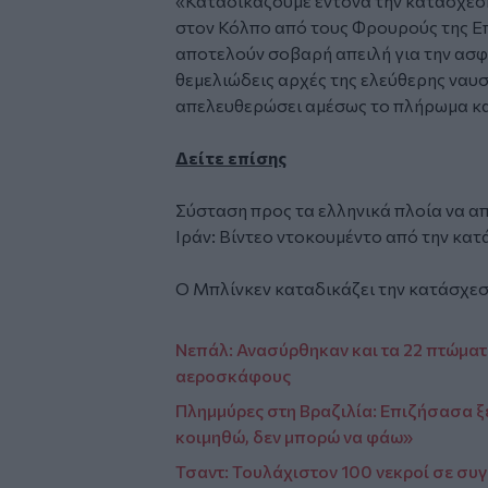
«Καταδικάζουμε έντονα την κατάσχεση
στον Κόλπο από τους Φρουρούς της Επ
αποτελούν σοβαρή απειλή για την ασφά
θεμελιώδεις αρχές της ελεύθερης ναυσ
απελευθερώσει αμέσως το πλήρωμα και
Δείτε επίσης
Σύσταση προς τα ελληνικά πλοία να α
Ιράν: Βίντεο ντοκουμέντο από την κα
Ο Μπλίνκεν καταδικάζει την κατάσχεσ
Νεπάλ: Ανασύρθηκαν και τα 22 πτώματ
αεροσκάφους
Πλημμύρες στη Βραζιλία: Επιζήσασα ξ
κοιμηθώ, δεν μπορώ να φάω»
Τσαντ: Τουλάχιστον 100 νεκροί σε σ