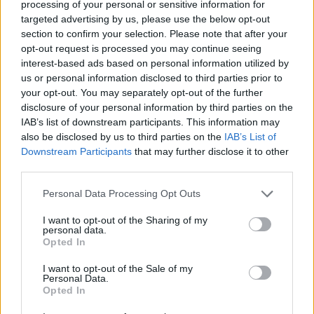
processing of your personal or sensitive information for
targeted advertising by us, please use the below opt-out
11:20
section to confirm your selection. Please note that after your
Κνωσός: Ένα χρόνο μετά τις δεσμεύσεις, επιστρέφουν οι
opt-out request is processed you may continue seeing
δίσκοι με τα κέρματα στα WC
interest-based ads based on personal information utilized by
us or personal information disclosed to third parties prior to
11:18
your opt-out. You may separately opt-out of the further
Φωτιά στη Βοιωτία: Στον ανακριτή οι δύο συλληφθέντες
disclosure of your personal information by third parties on the
IAB’s list of downstream participants. This information may
also be disclosed by us to third parties on the
IAB’s List of
ΠΕΡΙΣΣΟΤΕΡΑ
Downstream Participants
that may further disclose it to other
third parties.
Personal Data Processing Opt Outs
I want to opt-out of the Sharing of my
personal data.
ΣΧΕΤΙΚA AΡΘΡΑ
Opted In
I want to opt-out of the Sale of my
Personal Data.
Το Μουσείο Μόδας στο Μπαθ έλαβε 7,2 εκ. λίρες για τη 
ΚΟΣΜΟΣ
12:32
Opted In
Το Μουσείο Μόδας στο Μπαθ έλαβε 7
Το Μουσείο Μόδας στο Μπαθ
έλαβε 7,2 εκ. λίρες για τη