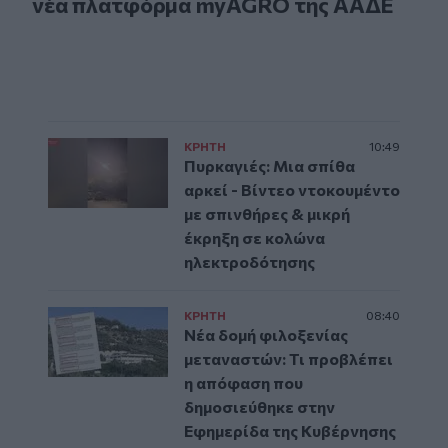
νέα πλατφόρμα myAGRO της ΑΑΔΕ
ΚΡΗΤΗ
10:49
Πυρκαγιές: Μια σπίθα
αρκεί - Βίντεο ντοκουμέντο
με σπινθήρες & μικρή
έκρηξη σε κολώνα
ηλεκτροδότησης
ΚΡΗΤΗ
08:40
Νέα δομή φιλοξενίας
μεταναστών: Τι προβλέπει
η απόφαση που
δημοσιεύθηκε στην
Εφημερίδα της Κυβέρνησης