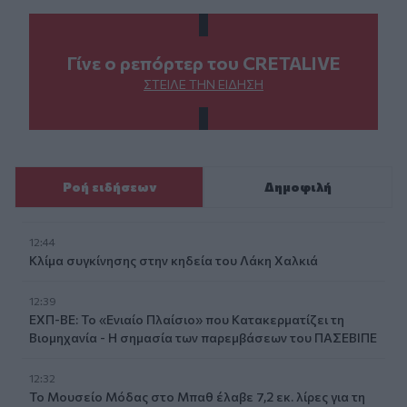
Γίνε ο ρεπόρτερ του CRETALIVE
ΣΤΕΊΛΕ ΤΗΝ ΕΊΔΗΣΗ
Ροή ειδήσεων
Δημοφιλή
12:44
Κλίμα συγκίνησης στην κηδεία του Λάκη Χαλκιά
12:39
ΕΧΠ-ΒΕ: Το «Ενιαίο Πλαίσιο» που Κατακερματίζει τη
Βιομηχανία - Η σημασία των παρεμβάσεων του ΠΑΣΕΒΙΠΕ
12:32
Το Μουσείο Μόδας στο Μπαθ έλαβε 7,2 εκ. λίρες για τη