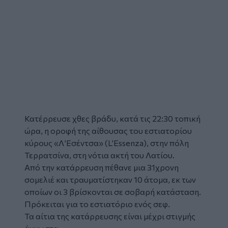
Κατέρρευσε χθες βράδυ, κατά τις 22:30 τοπική
ώρα, η οροφή της αίθουσας του εστιατορίου
κύρους «Λ’Εσέντσα» (L’Essenza), στην πόλη
Τερρατσίνα, στη νότια ακτή του Λατίου.
Από την κατάρρευση πέθανε μια 31χρονη
σομελιέ και τραυματίστηκαν 10 άτομα, εκ των
οποίων οι 3 βρίσκονται σε σοβαρή κατάσταση.
Πρόκειται για το εστιατόριο ενός σεφ.
Τα αίτια της κατάρρευσης είναι μέχρι στιγμής