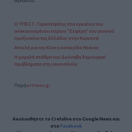
άγνωστα.
Ο ΥΠΕΞ Γ. Γεραπετρίτης στα εγκαίνια του
ανακαινισμένου κτιρίου “Σεφέρη” του γενικού
προξενείου της Ελλάδας στην Κορυτσά
Απειλή για την Κίνα η καταιγίδα Ντάνας
Η χαμηλή στάθμη του Δούναβη δημιουργεί
προβλήματα στη ναυσιπλοΐα
Πηγή:
ertnews.gr
Ακολουθήστε το Cretalive στο
Google News
και
στο
Facebook