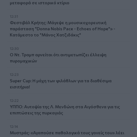
μεταφορά σε ιστορικό κτίριο
12:31
Φεστιβάλ Κρήτης: Μάγεψε η μουσικοχορευτική
παράσταση "Donna Nobis Pace - Echoes of Hope"» -
Κατάμεστο το "Μάνος Χατζιδάκις"
12:30
Ο Ντ. Τραμπ αρνείται ότι αντιμετωπίζει έλλειψη
πυρομαχικών
12:23
Super Cup: Η μάχη των φιλάθλων για τα διαθέσιμα
εισιτήρια!
12:22
ΥΠΠΟ: Αυτοψία της Λ. Μενδώνη στα Αιγόσθενα για τις
επιπτώσεις της πυρκαγιάς
12:14
Μυστράς: «Αγαπούσε παθολογικά τους γονείς του» λέει