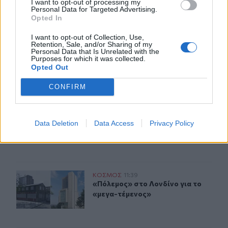
I want to opt-out of processing my
μεταφορά σε ιστορικό κτίριο
Personal Data for Targeted Advertising.
Opted In
I want to opt-out of Collection, Use,
Ο Ντ. Τραμπ αρνείται ότι αντιμετωπίζει έλλειψη πυρομ
ΚΟΣΜΟΣ
12:30
Retention, Sale, and/or Sharing of my
Personal Data that Is Unrelated with the
Ο Ντ. Τραμπ αρνείται ότι αντιμετω
Ο Ντ. Τραμπ αρνείται ότι
Purposes for which it was collected.
αντιμετωπίζει έλλειψη
Opted Out
πυρομαχικών
CONFIRM
Οι νιγηριανές δυνάμεις ασφαλείας διέσωσαν 308 θύμα
ΚΟΣΜΟΣ
11:46
Οι νιγηριανές δυνάμεις ασφαλείας
Οι νιγηριανές δυνάμεις
Data Deletion
Data Access
Privacy Policy
ασφαλείας διέσωσαν 308
θύματα απαγωγής
«Πόλεμος» στο Λονδίνο για το «μεγα-τέμενος»
ΚΟΣΜΟΣ
11:39
«Πόλεμος» στο Λονδίνο για το «με
«Πόλεμος» στο Λονδίνο για το
«μεγα-τέμενος»