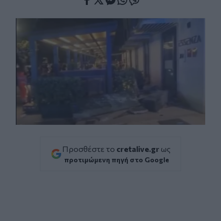
Facebook
Twitter
Messenger
Whatsapp
Viber
Προσθέστε το
cretalive.gr
ως
προτιμώμενη πηγή στο Google