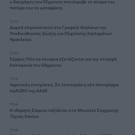
ο δικηγόρος του 55χρονου που έκρυβε το πτώμα του
πατέρα του σε καταψύκτη
12:12
Δωρεά κλιματιστικού στο Γραφείο Ανηλίκων της
Υποδιεύθυνσης Δίωξης και Εξιχνίασης Εγκλημάτων
Ηρακλείου
12:03
Σέρρες: Όλα τα σενάρια εξετάζονται για την στυγερή
δολοφονία του 68χρονου
11:56
Αγροτικές ενισχύσεις: Σε λειτουργία η νέα πλατφόρμα
myAGRO της ΑΑΔΕ
11:54
Η «Άρρητη Σάρκα» ταξιδεύει στο Μουσείο Σύγχρονης
Τέχνης Χανίων
11:46