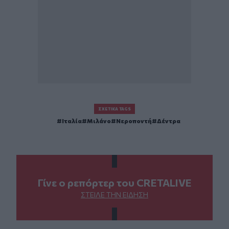
ΣΧΕΤΙΚΆ TAGS
Ιταλία
Μιλάνο
Νεροποντή
Δέντρα
Γίνε ο ρεπόρτερ του CRETALIVE
ΣΤΕΊΛΕ ΤΗΝ ΕΊΔΗΣΗ