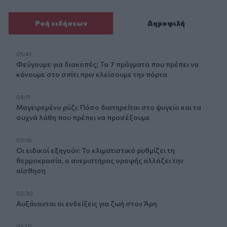
Ροή ειδήσεων
Δημοφιλή
05:41
Φεύγουμε για διακοπές; Τα 7 πράγματα που πρέπει να
κάνουμε στο σπίτι πριν κλείσουμε την πόρτα
04:11
Μαγειρεμένο ρύζι: Πόσο διατηρείται στο ψυγείο και τα
συχνά λάθη που πρέπει να προσέξουμε
03:16
Οι ειδικοί εξηγούν: Το κλιματιστικό ρυθμίζει τη
θερμοκρασία, ο ανεμιστήρας οροφής αλλάζει την
αίσθηση
02:30
Αυξάνονται οι ενδείξεις για ζωή στον Άρη
01:30