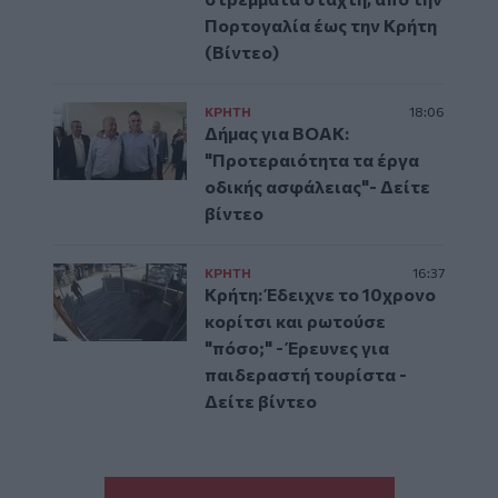
Πορτογαλία έως την Κρήτη
(Βίντεο)
ΚΡΗΤΗ
18:06
Δήμας για ΒΟΑΚ:
"Προτεραιότητα τα έργα
οδικής ασφάλειας"- Δείτε
βίντεο
ΚΡΗΤΗ
16:37
Κρήτη: Έδειχνε το 10χρονο
κορίτσι και ρωτούσε
"πόσο;" - Έρευνες για
παιδεραστή τουρίστα -
Δείτε βίντεο