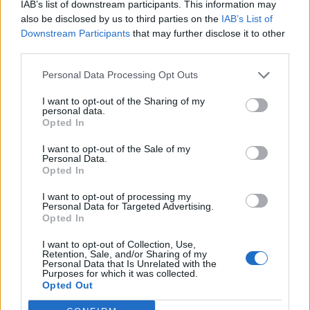
IAB’s list of downstream participants. This information may
Σφοδρή επίθεση κατά Καρυστιανού-Γρατσία από πρώην
also be disclosed by us to third parties on the
IAB’s List of
στελέχη: «Συνεχής εσωστρέφεια και τραγικά
Downstream Participants
that may further disclose it to other
επικοινωνιακά λάθη»
third parties.
Personal Data Processing Opt Outs
ΠΕΡΙΣΣΟΤΕΡΑ
I want to opt-out of the Sharing of my
personal data.
Opted In
I want to opt-out of the Sale of my
Personal Data.
ΣΧΕΤΙΚA AΡΘΡΑ
Opted In
I want to opt-out of processing my
Personal Data for Targeted Advertising.
Ενές Καντέρ: Ο Τούρκος πρώην σέντερ δηλώνει υποψήφι
ΚΟΣΜΟΣ
23:38
Opted In
Ενές Καντέρ: Ο Τούρκος πρώην σέντ
Ενές Καντέρ: Ο Τούρκος πρώην
σέντερ δηλώνει υποψήφιος να
I want to opt-out of Collection, Use,
παίξει στο... WNBA
Retention, Sale, and/or Sharing of my
Personal Data that Is Unrelated with the
Purposes for which it was collected.
Opted Out
Στενά του Ορμούζ: Οι ΗΠΑ «βλέπουν» σύντομα συμφωνί
ΚΟΣΜΟΣ
23:31