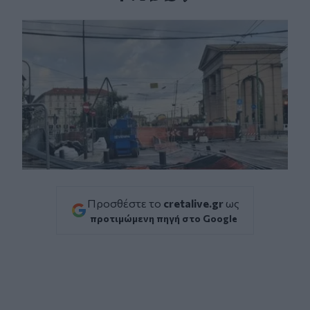
Facebook
Twitter
Messenger
Whatsapp
Viber
Προσθέστε το
cretalive.gr
ως
προτιμώμενη πηγή στο Google