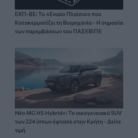
ΕΧΠ-ΒΕ: Το «Ενιαίο Πλαίσιο» που
Κατακερματίζει τη Βιομηχανία - Η σημασία
των παρεμβάσεων του ΠΑΣΕΒΙΠΕ
Νέο MG HS Hybrid+: Το οικογενειακό SUV
των 224 ίππων έφτασε στην Κρήτη - Δείτε
τιμή