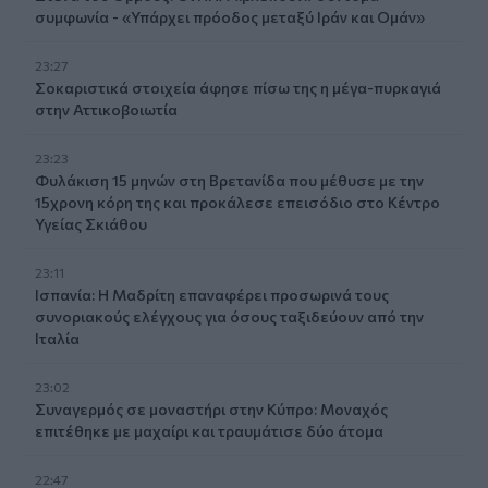
συμφωνία - «Υπάρχει πρόοδος μεταξύ Ιράν και Ομάν»
23:27
Σοκαριστικά στοιχεία άφησε πίσω της η μέγα-πυρκαγιά
στην Αττικοβοιωτία
23:23
Φυλάκιση 15 μηνών στη Βρετανίδα που μέθυσε με την
15χρονη κόρη της και προκάλεσε επεισόδιο στο Κέντρο
Υγείας Σκιάθου
23:11
Ισπανία: Η Μαδρίτη επαναφέρει προσωρινά τους
συνοριακούς ελέγχους για όσους ταξιδεύουν από την
Ιταλία
23:02
Συναγερμός σε μοναστήρι στην Κύπρο: Μοναχός
επιτέθηκε με μαχαίρι και τραυμάτισε δύο άτομα
22:47