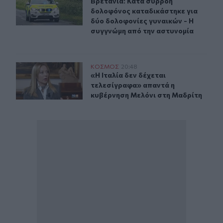
Βρετανία: Κατά συρροή δολοφόνος 
Βρετανία: Κατά συρροή
δολοφόνος καταδικάστηκε για
δύο δολοφονίες γυναικών - Η
συγγνώμη από την αστυνομία
«Η Ιταλία δεν δέχεται τελεσίγραφα» απαντά η κυβέρνη
ΚΟΣΜΟΣ
20:48
«Η Ιταλία δεν δέχεται τελεσίγραφ
«Η Ιταλία δεν δέχεται
τελεσίγραφα» απαντά η
κυβέρνηση Μελόνι στη Μαδρίτη