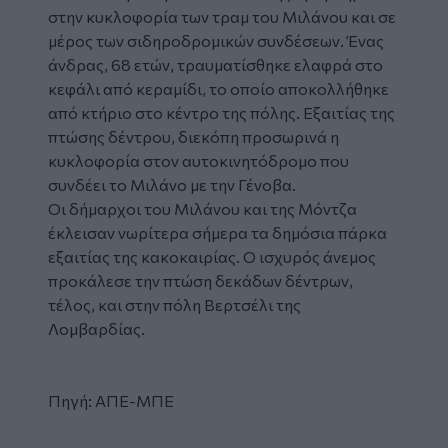
στην κυκλοφορία των τραμ του Μιλάνου και σε
μέρος των σιδηροδρομικών συνδέσεων. Ένας
άνδρας, 68 ετών, τραυματίσθηκε ελαφρά στο
κεφάλι από κεραμίδι, το οποίο αποκολλήθηκε
από κτήριο στο κέντρο της πόλης. Εξαιτίας της
πτώσης δέντρου, διεκόπη προσωρινά η
κυκλοφορία στον αυτοκινητόδρομο που
συνδέει το Μιλάνο με την Γένοβα.
Οι δήμαρχοι του Μιλάνου και της Μόντζα
έκλεισαν νωρίτερα σήμερα τα δημόσια πάρκα
εξαιτίας της κακοκαιρίας. Ο ισχυρός άνεμος
προκάλεσε την πτώση δεκάδων δέντρων,
τέλος, και στην πόλη Βερτσέλι της
Λομβαρδίας.
Πηγή: ΑΠΕ-ΜΠΕ