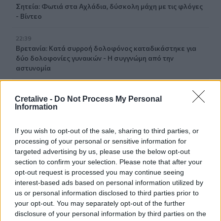
Σητεία: Φωτιά στα Αχλάδια, δύσκολη μάχη με τις φλόγες
- Βίντεο
22:39
Βρετανία: Κατά συρροή δολοφόνος καταδικάστηκε για
δύο δολοφονίες γυναικών - Η συγγνώμη από την
αστυνομία
22:32
Cretalive -
Do Not Process My Personal
Πανεπιστήμιο Κρήτης: 3,35 εκατ. ευρώ από το Υπουργείο
Information
Παιδείας, για το στεγαστικό επίδομα των φοιτητών
If you wish to opt-out of the sale, sharing to third parties, or
22:22
processing of your personal or sensitive information for
Ηράκλειο: “Σκουπίδια κατάχαμα, μια ψησταριά στο
targeted advertising by us, please use the below opt-out
πουθενά κι ένα αμάξι παρατημένο στο πάρκο”
section to confirm your selection. Please note that after your
opt-out request is processed you may continue seeing
22:03
interest-based ads based on personal information utilized by
Καιρός: “Πορτοκαλί” συναγερμός στην Κρήτη - Ζέστη και
us or personal information disclosed to third parties prior to
πολύ υψηλός κίνδυνος πυρκαγιάς!
your opt-out. You may separately opt-out of the further
disclosure of your personal information by third parties on the
22:02