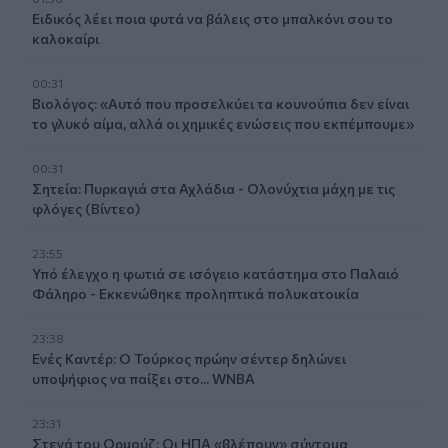
Ειδικός λέει ποια φυτά να βάλεις στο μπαλκόνι σου το
καλοκαίρι
00:31
Βιολόγος: «Αυτό που προσελκύει τα κουνούπια δεν είναι
το γλυκό αίμα, αλλά οι χημικές ενώσεις που εκπέμπουμε»
00:31
Σητεία: Πυρκαγιά στα Αχλάδια - Ολονύχτια μάχη με τις
φλόγες (Βίντεο)
23:55
Υπό έλεγχο η φωτιά σε ισόγειο κατάστημα στο Παλαιό
Φάληρο - Εκκενώθηκε προληπτικά πολυκατοικία
23:38
Ενές Καντέρ: Ο Τούρκος πρώην σέντερ δηλώνει
υποψήφιος να παίξει στο... WNBA
23:31
Στενά του Ορμούζ: Οι ΗΠΑ «βλέπουν» σύντομα