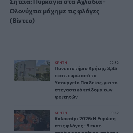
Σητεία: Πυρκαγιά στα Αχλάδια -
Ολονύχτια μάχη με τις φλόγες
(Βίντεο)
ΚΡΗΤΗ
22:32
Πανεπιστήμιο Κρήτης: 3,35
εκατ. ευρώ από το
Υπουργείο Παιδείας, για το
στεγαστικό επίδομα των
φοιτητών
ΚΡΗΤΗ
19:42
Καλοκαίρι 2026: Η Ευρώπη
στις φλόγες - 5 εκατ.
στρέμματα στάχτη, από την