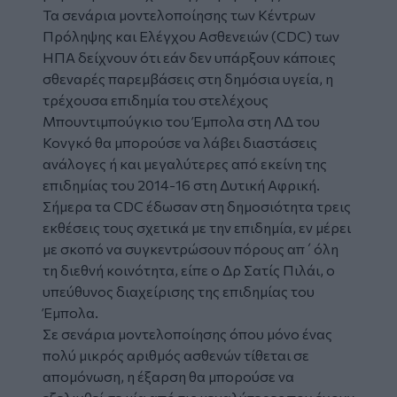
Τα σενάρια μοντελοποίησης των Κέντρων
Πρόληψης και Ελέγχου Ασθενειών (CDC) των
ΗΠΑ δείχνουν ότι εάν δεν υπάρξουν κάποιες
σθεναρές παρεμβάσεις στη δημόσια υγεία, η
τρέχουσα επιδημία του στελέχους
Μπουντιμπούγκιο του Έμπολα στη ΛΔ του
Κονγκό θα μπορούσε να λάβει διαστάσεις
ανάλογες ή και μεγαλύτερες από εκείνη της
επιδημίας του 2014-16 στη Δυτική Αφρική.
Σήμερα τα CDC έδωσαν στη δημοσιότητα τρεις
εκθέσεις τους σχετικά με την επιδημία, εν μέρει
με σκοπό να συγκεντρώσουν πόρους απ΄όλη
τη διεθνή κοινότητα, είπε ο Δρ Σατίς Πιλάι, ο
υπεύθυνος διαχείρισης της επιδημίας του
Έμπολα.
Σε σενάρια μοντελοποίησης όπου μόνο ένας
πολύ μικρός αριθμός ασθενών τίθεται σε
απομόνωση, η έξαρση θα μπορούσε να