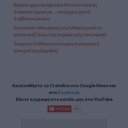
Βρήκαν χρονοκάψουλα 62 ετών κατά τη
διάρκεια έργων με ... στοίχημα για το
Σαββατοκύριακο
Eurovision: Μειωμένη η τηλεθέαση μετά το
μποϊκοτάζ λόγω της συμμετοχής του Ισραήλ
Τουρκία: Επίθεση σε τουρκικό αλιευτικό
ανοιχτά της Κριμαίας
Ακολουθήστε το Cretalive στο
Google News
και
στο
Facebook
Κάντε εγγραφή στο κανάλι μας στο
YouTube