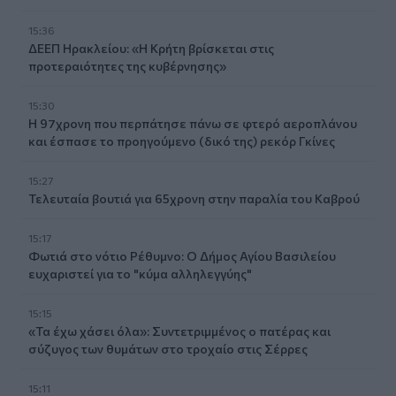
15:36
ΔΕΕΠ Ηρακλείου: «Η Κρήτη βρίσκεται στις
προτεραιότητες της κυβέρνησης»
15:30
Η 97χρονη που περπάτησε πάνω σε φτερό αεροπλάνου
και έσπασε το προηγούμενο (δικό της) ρεκόρ Γκίνες
15:27
Τελευταία βουτιά για 65χρονη στην παραλία του Καβρού
15:17
Φωτιά στο νότιο Ρέθυμνο: Ο Δήμος Αγίου Βασιλείου
ευχαριστεί για το "κύμα αλληλεγγύης"
15:15
«Τα έχω χάσει όλα»: Συντετριμμένος ο πατέρας και
σύζυγος των θυμάτων στο τροχαίο στις Σέρρες
15:11