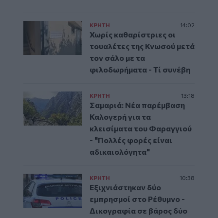
ΚΡΗΤΗ
14:02
Χωρίς καθαρίστριες οι
τουαλέτες της Κνωσού μετά
τον σάλο με τα
φιλοδωρήματα - Τί συνέβη
ΚΡΗΤΗ
13:18
Σαμαριά: Νέα παρέμβαση
Καλογερή για τα
κλεισίματα του Φαραγγιού
- "Πολλές φορές είναι
αδικαιολόγητα"
ΚΡΗΤΗ
10:38
Εξιχνιάστηκαν δύο
εμπρησμοί στο Ρέθυμνο -
Δικογραφία σε βάρος δύο