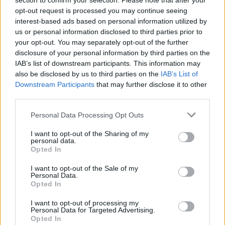
section to confirm your selection. Please note that after your
Καπετανιανά
opt-out request is processed you may continue seeing
interest-based ads based on personal information utilized by
14:36
us or personal information disclosed to third parties prior to
Θέουτα: Ταυτοποιούν τα θύματα της μαζικής εισροής
your opt-out. You may separately opt-out of the further
disclosure of your personal information by third parties on the
14:29
IAB’s list of downstream participants. This information may
Γερμανία: Εθνικό Συμβούλιο Ασφαλείας για το
also be disclosed by us to third parties on the
IAB’s List of
περιστατικό με drone στο αεροδρόμιο της Λειψίας
Downstream Participants
that may further disclose it to other
third parties.
14:29
Χανιά: Θάνατος 64χρονου σε πισίνα ξενοδοχείου - Μια
Personal Data Processing Opt Outs
σύλληψη
I want to opt-out of the Sharing of my
personal data.
14:21
Opted In
Ισπανία: Εξαρθρώθηκε οργάνωση που διακινούσε
ναρκωτικά και μετανάστες
I want to opt-out of the Sale of my
Personal Data.
Opted In
14:17
Πολύ υψηλός κίνδυνος πυρκαγιάς στην Κρήτη το Σάββατο
I want to opt-out of processing my
-Σε επιφυλακή ο μηχανισμός Πολιτικής Προστασίας
Personal Data for Targeted Advertising.
Opted In