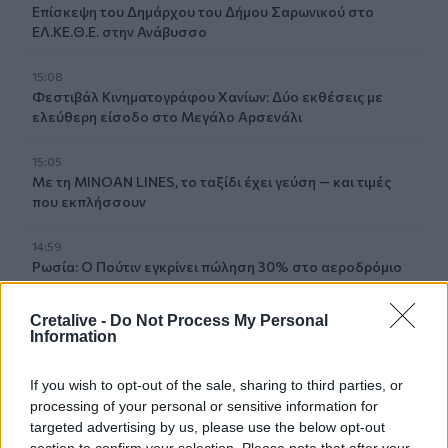
Επίσκεψη του Δημάρχου του Δήμου Σαρωνικού στο
ΕΛ.ΚΕ.Θ.Ε. στην Ανάβυσσο
15:08
Φεστιβάλ Κινηματογράφου Χανίων: Δύο εκθέσεις με
ελεύθερη είσοδο στο Μεγάλο Αρσενάλι
15:05
Με τη MINOAN LINES, το ταξίδι έχει γεύση — και τιμές
που εκπλήσσουν
14:59
Ρωσία: Ο Πούτιν εγκρίνει πώληση 30% στο αεροδρόμιο
της Μόσχας
Cretalive -
Do Not Process My Personal
14:50
Information
ΕΛΜΕΠΑ: Και σε ηλεκτρονική έκδοση τα πρακτικά του
συνεδρίου για τη Ρένα Κυριακού
If you wish to opt-out of the sale, sharing to third parties, or
processing of your personal or sensitive information for
14:39
targeted advertising by us, please use the below opt-out
Ομάδα μεταναστών εντοπίστηκαν στον Άγιο Ιωάννη, στα