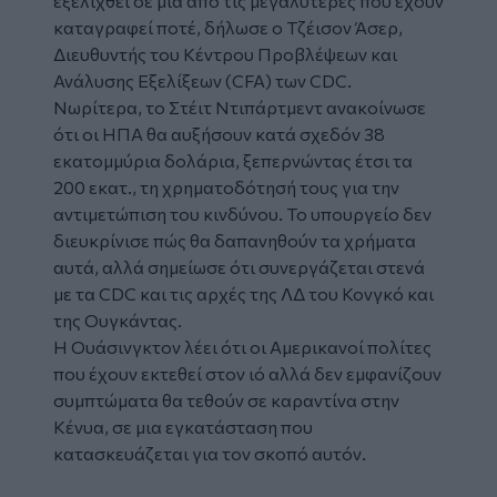
εξελιχθεί σε μία από τις μεγαλύτερες που έχουν
καταγραφεί ποτέ, δήλωσε ο Τζέισον Άσερ,
Διευθυντής του Κέντρου Προβλέψεων και
Ανάλυσης Εξελίξεων (CFA) των CDC.
Νωρίτερα, το Στέιτ Ντιπάρτμεντ ανακοίνωσε
ότι οι ΗΠΑ θα αυξήσουν κατά σχεδόν 38
εκατομμύρια δολάρια, ξεπερνώντας έτσι τα
200 εκατ., τη χρηματοδότησή τους για την
αντιμετώπιση του κινδύνου. Το υπουργείο δεν
διευκρίνισε πώς θα δαπανηθούν τα χρήματα
αυτά, αλλά σημείωσε ότι συνεργάζεται στενά
με τα CDC και τις αρχές της ΛΔ του Κονγκό και
της Ουγκάντας.
Η Ουάσινγκτον λέει ότι οι Αμερικανοί πολίτες
που έχουν εκτεθεί στον ιό αλλά δεν εμφανίζουν
συμπτώματα θα τεθούν σε καραντίνα στην
Κένυα, σε μια εγκατάσταση που
κατασκευάζεται για τον σκοπό αυτόν.