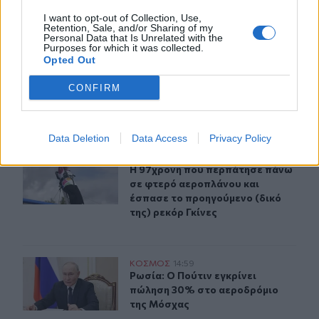
I want to opt-out of Collection, Use,
ΠΕΡΙΣΣΟΤΕΡΑ
Retention, Sale, and/or Sharing of my
Personal Data that Is Unrelated with the
Purposes for which it was collected.
Opted Out
CONFIRM
ΣΧΕΤΙΚA AΡΘΡΑ
Data Deletion
Data Access
Privacy Policy
Η 97χρονη που περπάτησε πάνω σε φτερό αεροπλάνου κα
ΚΟΣΜΟΣ
15:30
Η 97χρονη που περπάτησε πάνω σε 
Η 97χρονη που περπάτησε πάνω
σε φτερό αεροπλάνου και
έσπασε το προηγούμενο (δικό
της) ρεκόρ Γκίνες
Ρωσία: Ο Πούτιν εγκρίνει πώληση 30% στο αεροδρόμιο
ΚΟΣΜΟΣ
14:59
Ρωσία: Ο Πούτιν εγκρίνει πώληση 
Ρωσία: Ο Πούτιν εγκρίνει
πώληση 30% στο αεροδρόμιο
της Μόσχας