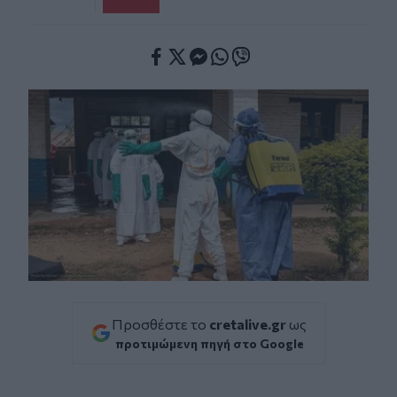
Facebook
Twitter
Messenger
Whatsapp
Viber
Προσθέστε το
cretalive.gr
ως
προτιμώμενη πηγή στο Google