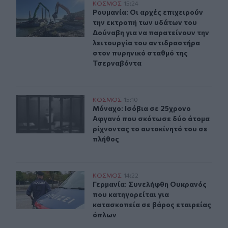
Ρουμανία: Οι αρχές επιχειρούν την εκτροπή των υδάτω
ΚΟΣΜΟΣ
15:24
Ρουμανία: Οι αρχές επιχειρούν την
Ρουμανία: Οι αρχές επιχειρούν
την εκτροπή των υδάτων του
Δούναβη για να παρατείνουν την
λειτουργία του αντιδραστήρα
στον πυρηνικό σταθμό της
Τσερναβόντα
Μόναχο: Ισόβια σε 25χρονο Αφγανό που σκότωσε δύο ά
ΚΟΣΜΟΣ
15:10
Μόναχο: Ισόβια σε 25χρονο Αφγανό
Μόναχο: Ισόβια σε 25χρονο
Αφγανό που σκότωσε δύο άτομα
ρίχνοντας το αυτοκίνητό του σε
πλήθος
Γερμανία: Συνελήφθη Ουκρανός που κατηγορείται για κ
ΚΟΣΜΟΣ
14:22
Γερμανία: Συνελήφθη Ουκρανός που
Γερμανία: Συνελήφθη Ουκρανός
που κατηγορείται για
κατασκοπεία σε βάρος εταιρείας
όπλων