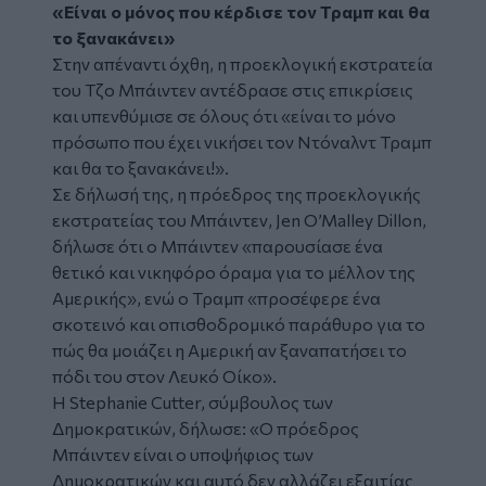
«Είναι ο μόνος που κέρδισε τον Τραμπ και θα
το ξανακάνει»
Στην απέναντι όχθη, η προεκλογική εκστρατεία
του Τζο Μπάιντεν αντέδρασε στις επικρίσεις
και υπενθύμισε σε όλους ότι «είναι το μόνο
πρόσωπο που έχει νικήσει τον Ντόναλντ Τραμπ
και θα το ξανακάνει!».
Σε δήλωσή της, η πρόεδρος της προεκλογικής
εκστρατείας του Μπάιντεν, Jen O’Malley Dillon,
δήλωσε ότι ο Μπάιντεν «παρουσίασε ένα
θετικό και νικηφόρο όραμα για το μέλλον της
Αμερικής», ενώ ο Τραμπ «προσέφερε ένα
σκοτεινό και οπισθοδρομικό παράθυρο για το
πώς θα μοιάζει η Αμερική αν ξαναπατήσει το
πόδι του στον Λευκό Οίκο».
Η Stephanie Cutter, σύμβουλος των
Δημοκρατικών, δήλωσε: «Ο πρόεδρος
Μπάιντεν είναι ο υποψήφιος των
Δημοκρατικών και αυτό δεν αλλάζει εξαιτίας