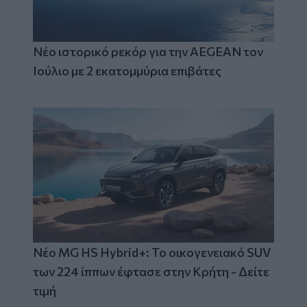
Νέο ιστορικό ρεκόρ για την AEGEAN τον
Ιούλιο με 2 εκατομμύρια επιβάτες
Νέο MG HS Hybrid+: Το οικογενειακό SUV
των 224 ίππων έφτασε στην Κρήτη - Δείτε
τιμή