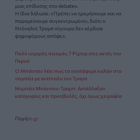
μιας επίδοσης στο debate».
Η ίδια δήλωσε: «Πρέπει να ηρεμήσουμε και να
παραμείνουμε συγκεντρωμένοι, διότι ο
Ντόναλντ Τραμπ σίγουρα δεν κέρδισε
ψηφοφόρους απόψε».
Πολύ ισχυρός σεισμός 7 Ρίχτερ στις ακτές του
Περού
Ο Μπάιντεν λέει πως τα «κατάφερε καλά» στο
ντιμπέιτ με αντίπαλο τον Τραμπ
Ντιμπέιτ Μπάιντεν-Τραμπ: Αντάλλαξαν
κατηγορίες και προσβολές, όχι όμως χειραψία
Πηγή:
in.gr