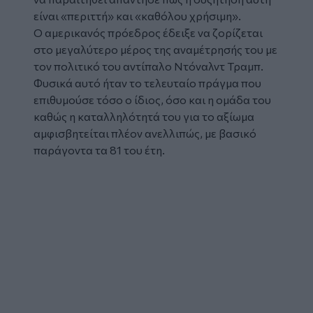
είναι «περιττή» και «καθόλου χρήσιμη».
Ο αμερικανός πρόεδρος έδειξε να ζορίζεται
στο μεγαλύτερο μέρος της αναμέτρησής του με
τον πολιτικό του αντίπαλο Ντόναλντ Τραμπ.
Φυσικά αυτό ήταν το τελευταίο πράγμα που
επιθυμούσε τόσο ο ίδιος, όσο και η ομάδα του
καθώς η καταλληλότητά του για το αξίωμα
αμφισβητείται πλέον ανελλιπώς, με βασικό
παράγοντα τα 81 του έτη.