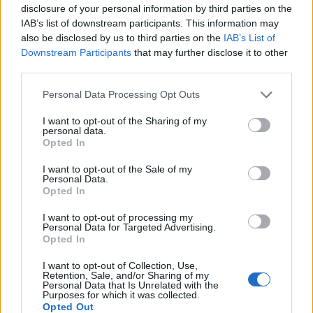
disclosure of your personal information by third parties on the
Πωλήτρια σε βρετανικό αεροδρόμιο η 46χρονη που
IAB’s list of downstream participants. This information may
κατηγορείται για την υπόθεση της Marfin
also be disclosed by us to third parties on the
IAB’s List of
Downstream Participants
that may further disclose it to other
17:28
third parties.
Κρήτη: Το ναυλωμένο πλοίο έφυγε, οι μετανάστες πήγαν
με λεωφορεία
Personal Data Processing Opt Outs
17:25
I want to opt-out of the Sharing of my
Πέθανε το άσπρο κουτάβι που συμβίωνε με αγέλη λύκων
personal data.
Opted In
17:06
I want to opt-out of the Sale of my
ΟΠΕΚΑ: Πότε θα γίνει η δεύτερη πληρωμή των δικαιούχων
Personal Data.
του Λογαριασμού Αγροτικής Εστίας
Opted In
I want to opt-out of processing my
16:44
Personal Data for Targeted Advertising.
Προσωρινή διακοπή κυκλοφορίας την Παρασκευή στον
Opted In
ΒΟΑΚ
I want to opt-out of Collection, Use,
Retention, Sale, and/or Sharing of my
16:41
Personal Data that Is Unrelated with the
Ο Βλαδίμηρος Κυριακίδης στο πλευρό των παιδιών του
Purposes for which it was collected.
ΠΑΓΝΗ για 5η χρονιά
Opted Out