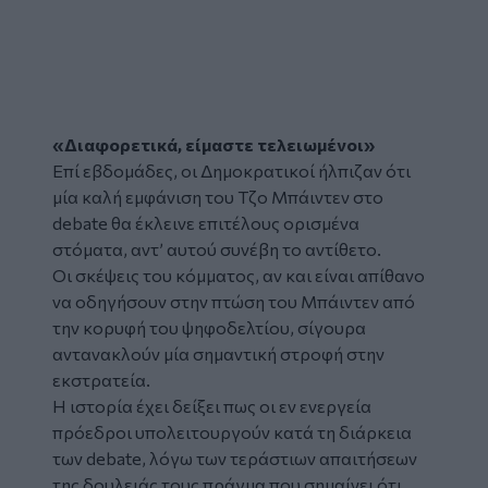
«Διαφορετικά, είμαστε τελειωμένοι»
Επί εβδομάδες, οι Δημοκρατικοί ήλπιζαν ότι
μία καλή εμφάνιση του Τζο Μπάιντεν στο
debate θα έκλεινε επιτέλους ορισμένα
στόματα, αντ’ αυτού συνέβη το αντίθετο.
Οι σκέψεις του κόμματος, αν και είναι απίθανο
να οδηγήσουν στην πτώση του Μπάιντεν από
την κορυφή του ψηφοδελτίου, σίγουρα
αντανακλούν μία σημαντική στροφή στην
εκστρατεία.
Η ιστορία έχει δείξει πως οι εν ενεργεία
πρόεδροι υπολειτουργούν κατά τη διάρκεια
των debate, λόγω των τεράστιων απαιτήσεων
της δουλειάς τους πράγμα που σημαίνει ότι