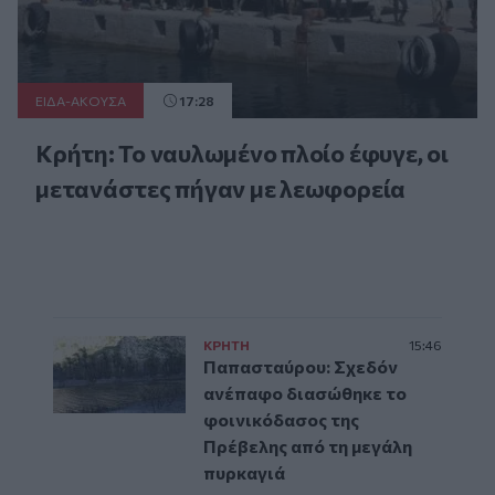
ΕΙΔΑ-ΑΚΟΥΣΑ
17:28
Κρήτη: Το ναυλωμένο πλοίο έφυγε, οι
μετανάστες πήγαν με λεωφορεία
ΚΡΗΤΗ
15:46
Παπασταύρου: Σχεδόν
ανέπαφο διασώθηκε το
φοινικόδασος της
Πρέβελης από τη μεγάλη
πυρκαγιά