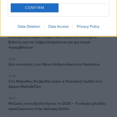
CONFIRM
16:36
Ο κόσμος του ΟΦΗ «εξαφάνισε» 3.000 εισιτήρια σε
λιγότερο από 48 ώρες για το Σούπερ Καπ
Data Deletion
Data Access
Privacy Policy
16:27
Συνεδριάζει αύριο η Δημοτική Επιτροπή του Δήμου
Βιάννου για την λήψη αποφάσεων για μια σειρά
παρεμβάσεων
16:21
Δύο συναυλίες του Νίκου Ανδρουλάκη στο Ηράκλειο
16:13
Στο Μάραθος θα βρεθεί αύριο η Θεατρική Ομάδα του
Δήμου Μαλεβιζίου
16:12
Μαζικές συνταξιοδοτήσεις το 2026 – Τι οδηγεί χιλιάδες
εργαζόμενους στην πρόωρη έξοδο