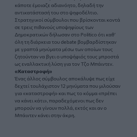
κάποτε έμοιαζε αδιανόητο, δηλαδή την
αντικατάστασή του στο ψηφοδέλτιο.
Στρατηγικοί σύμβουλοι που βρίσκονται κοντά
σε τρεις πιθανούς υποψηφίους των
Δημοκρατικών δήλωσαν στο Politico ότι καθ’
όλη τη διάρκεια του debate βομβαρδίστηκαν
με γραπτά μηνύματα μέσω των οποίων τους
ζητούνταν να βγει ο υποψήφιός τους μπροστά
ως εναλλακτική λύση για τον Τζο Μπάιντεν.
«Καταστροφή»
Ένας άλλος σύμβουλος αποκάλυψε πως είχε
δεχτεί τουλάχιστον 12 μηνύματα που μιλούσαν
για «καταστροφή» και πως το κόμμα «πρέπει
να κάνει κάτι», παραδεχόμενοι πως δεν
μπορούν να γίνουν πολλά, εκτός και αν ο
Μπάιντεν κάνει στην άκρη.