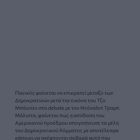
Πανικός φαίνεται να επικρατεί μεταξύ των
Δημοκρατικών μετά την εικόνα του
Τζο
Μπάιντεν
στο debate με τον Ντόναλντ Τραμπ.
Μάλιστα, φαίνεται πως η απόδοση του
Αμερικανού προέδρου απογοήτευσε τα μέλη
του
Δημοκρατικού Κόμματος
με αποτέλεσμα
κάποιοι να σκέφτονται σοβαρά αυτό που