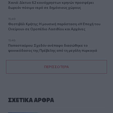
Χανιά: Δίκτυο 62 κοινόχρηστων κρηνών προσφέρει
δωρεάν πόσιμο νερό σε δημόσιους χώρους
15:49
Φεστιβάλ Κρήτης: Η μουσική παράσταση «Η Εποχή του
Ονείρου» σε Οροπέδιο Λασιθίου και Αρχάνες
15:46
Παπασταύρου: Σχεδόν ανέπαφο διασώθηκε το
φοινικόδασος της Πρέβελης από τη μεγάλη πυρκαγιά
ΠΕΡΙΣΣΟΤΕΡΑ
ΣΧΕΤΙΚA AΡΘΡΑ