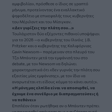
αμφιβολία», πρόσθεσε ο ίδιος σε γραπτό
μήνυμα, προτείνοντας ένα εναλλακτικό
ψηφοδέλτιο με επικεφαλής τους κυβερνήτες
του Μέριλαντ και του Μίσιγκαν.
«Δεν γυρίζεις την πλάτη σου…»
Τουλάχιστον δύο εξέχοντες πιθανοί υποψήφιοι
για το 2028 —ο κυβερνήτης του Ιλινόις J.B.
Pritzker και ο κυβερνήτης της Καλιφόρνιας
Gavin Newsom— παρέμειναν στο πλευρό του
Τζο Μπάιντεν μετά την εμφάνισή του στο
debate, με τον Newsom να δηλώνει
χαρακτηριστικά ότι «δεν γυρνάς την πλάτη σου
εξαιτίας μίας εμφάνισης», με τον ίδιο να
αναρωτιέται «τι είδους κόμμα το κάνει αυτό;».
«Η μόνη μας ελπίδα είναι να αποσυρθεί, να
έχουμε ένα συνέδριο με διαπραγματεύσεις ή
να πεθάνει»
Επιπλέον όταν ρωτήθηκε αν ο Μπάιντεν πρέπει
να παραιτηθεί απάντησε πως η συζήτηση αυτή