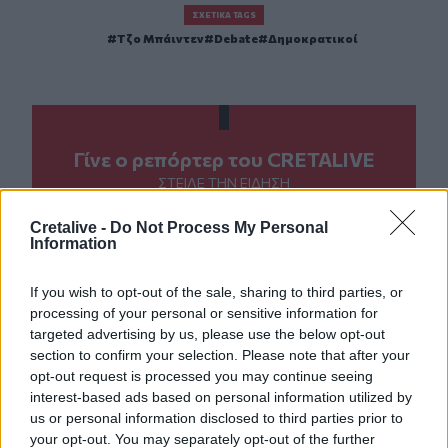
ΣΧΕΤΙΚΆ TAGS
Τζο Μπάιντεν
Debate
Δημοκρατικοί
Γίνε ο ρεπόρτερ του CRETALIVE
ΣΤΕΊΛΕ ΤΗΝ ΕΊΔΗΣΗ
Cretalive -
Do Not Process My Personal
Information
If you wish to opt-out of the sale, sharing to third parties, or
Ροή ειδήσεων
Δημοφιλή
processing of your personal or sensitive information for
targeted advertising by us, please use the below opt-out
section to confirm your selection. Please note that after your
17:39
opt-out request is processed you may continue seeing
Δήμος Αγίου Νικολάου: «Κανένα έργο δεν χάθηκε – Οι
παρεμβάσεις στις αθλητικές υποδομές προχωρούν»
interest-based ads based on personal information utilized by
us or personal information disclosed to third parties prior to
your opt-out. You may separately opt-out of the further
17:38