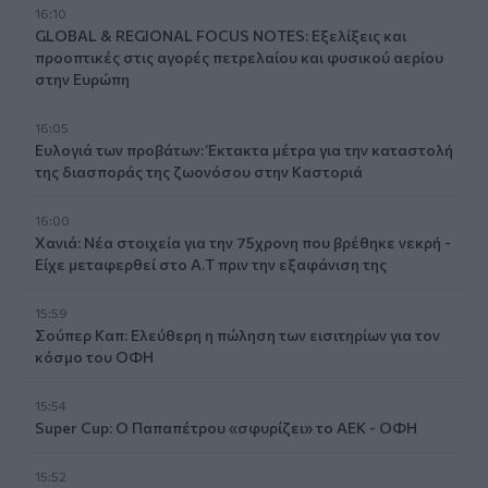
16:10
GLOBAL & REGIONAL FOCUS NOTES: Εξελίξεις και
προοπτικές στις αγορές πετρελαίου και φυσικού αερίου
στην Ευρώπη
16:05
Ευλογιά των προβάτων: Έκτακτα μέτρα για την καταστολή
της διασποράς της ζωονόσου στην Καστοριά
16:00
Χανιά: Νέα στοιχεία για την 75χρονη που βρέθηκε νεκρή -
Είχε μεταφερθεί στο Α.Τ πριν την εξαφάνιση της
15:59
Σούπερ Καπ: Ελεύθερη η πώληση των εισιτηρίων για τον
κόσμο του ΟΦΗ
15:54
Super Cup: Ο Παπαπέτρου «σφυρίζει» το ΑΕΚ - ΟΦΗ
15:52