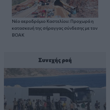
Νέο αεροδρόμιο Καστελίου: Προχωρά η
κατασκευή της σήραγγας σύνδεσης με τον
ΒΟΑΚ
Συνεχής ροή