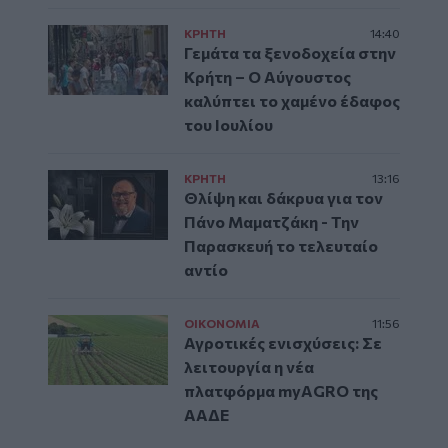
ΚΡΗΤΗ
14:40
Γεμάτα τα ξενοδοχεία στην
Κρήτη – Ο Αύγουστος
καλύπτει το χαμένο έδαφος
του Ιουλίου
ΚΡΗΤΗ
13:16
Θλίψη και δάκρυα για τον
Πάνο Μαματζάκη - Την
Παρασκευή το τελευταίο
αντίο
ΟΙΚΟΝΟΜΙΑ
11:56
Αγροτικές ενισχύσεις: Σε
λειτουργία η νέα
πλατφόρμα myAGRO της
ΑΑΔΕ