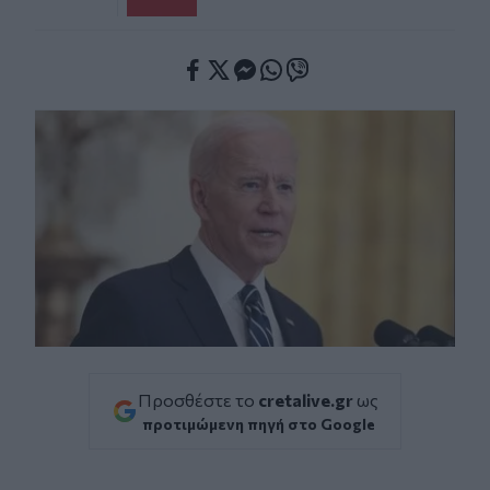
Facebook
Twitter
Messenger
Whatsapp
Viber
Προσθέστε το
cretalive.gr
ως
προτιμώμενη πηγή στο Google