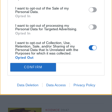
I want to opt-out of the Sale of my
Personal Data.
Opted In
I want to opt-out of processing my
Personal Data for Targeted Advertising.
ΣΧΕΤΙΚA AΡΘΡΑ
Opted In
I want to opt-out of Collection, Use,
Ξεπέρασαν τις 4.000 τα κρούσματα Εμπολα στο Κονγκό
ΚΟΣΜΟΣ
10:46
Retention, Sale, and/or Sharing of my
Personal Data that Is Unrelated with the
Ξεπέρασαν τις 4.000 τα κρούσματα
Ξεπέρασαν τις 4.000 τα
Purposes for which it was collected.
κρούσματα Εμπολα στο Κονγκό
Opted Out
CONFIRM
Η μεγάλη αλλαγή στις συσκευασίες: Τι αλλάζει στην ΕΕ 
ΚΟΣΜΟΣ
10:09
Η μεγάλη αλλαγή στις συσκευασίες: 
Η μεγάλη αλλαγή στις
Data Deletion
Data Access
Privacy Policy
συσκευασίες: Τι αλλάζει στην ΕΕ
από τις 12 Αυγούστου
Τα ισχυρότερα και τα ασθενέστερα διαβατήρια στον κό
ΚΟΣΜΟΣ
09:47