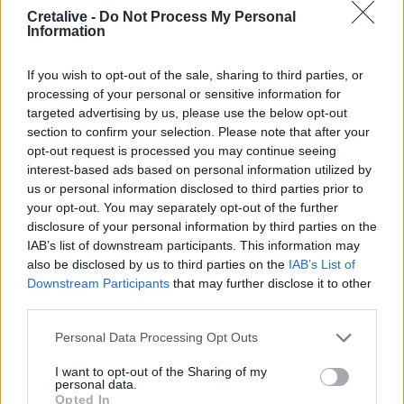
Cretalive -
Do Not Process My Personal
Information
09:36
Γουδί: Χωρίς τις αισθήσεις της ανασύρθηκε 53χρονη από
ακάλυπτο πολυκατοικίας
If you wish to opt-out of the sale, sharing to third parties, or
processing of your personal or sensitive information for
09:35
targeted advertising by us, please use the below opt-out
Διορισμοί εκπαιδευτικών: Δεν καλύπτουν ούτε τις
section to confirm your selection. Please note that after your
συνταξιοδοτήσεις- Ελάχιστες οι θέσεις στο Ηράκλειο
opt-out request is processed you may continue seeing
interest-based ads based on personal information utilized by
09:28
us or personal information disclosed to third parties prior to
Σέρρες: Δύο νεκροί μετά από μετωπική σύγκρουση ΙΧ με
your opt-out. You may separately opt-out of the further
φορτηγό στην Παλαιοκώμη
disclosure of your personal information by third parties on the
IAB’s list of downstream participants. This information may
09:13
also be disclosed by us to third parties on the
IAB’s List of
Μακελειό σε σχολείο στην Ταϊλάνδη: Στους 7 οι νεκροί
Downstream Participants
that may further disclose it to other
third parties.
09:00
Personal Data Processing Opt Outs
ΗΠΑ: Ένας νεκρός από τις πυρκαγιές στην Καλιφόρνια
I want to opt-out of the Sharing of my
personal data.
ΠΕΡΙΣΣΟΤΕΡΑ
Opted In