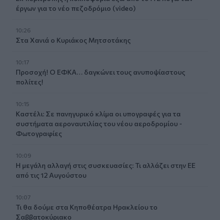
έργων για το νέο πεζοδρόμιο (video)
10:26
Στα Χανιά ο Κυριάκος Μητσοτάκης
10:17
Προσοχή! Ο ΕΦΚΑ… δαγκώνει τους ανυποψίαστους
πολίτες!
10:15
Καστέλι: Σε πανηγυρικό κλίμα οι υπογραφές για τα
συστήματα αεροναυτιλίας του νέου αεροδρομίου -
Φωτογραφίες
10:09
Η μεγάλη αλλαγή στις συσκευασίες: Τι αλλάζει στην ΕΕ
από τις 12 Αυγούστου
10:07
Τι θα δούμε στα Κηποθέατρα Ηρακλείου το
Σαββατοκύριακο