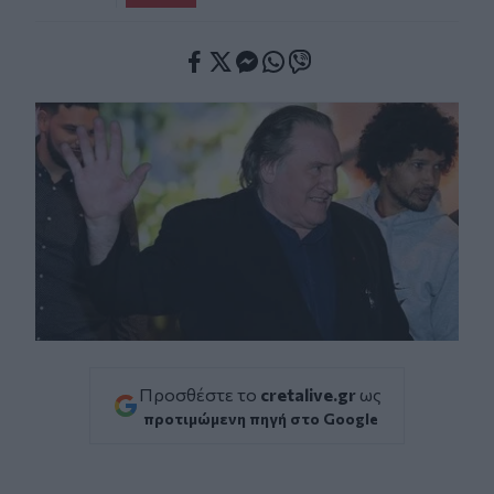
Facebook
Twitter
Messenger
Whatsapp
Viber
Προσθέστε το
cretalive.gr
ως
προτιμώμενη πηγή στο Google