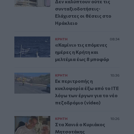
Δεν καλύπτουν ούτε τις
συνταξιοδοτήσεις-
Ελάχιστες οι θέσεις στο
Ηράκλειο
ΚΡΗΤΗ
08:34
«Καμίνι» τις επόμενες
ημέρες η Κρήτη και
μελτέμια έως 8 μποφόρ
ΚΡΗΤΗ
10:36
Εκ περιτροπής η
κυκλοφορία έξω από το ΙΤΕ
λόγω των έργων για το νέο
πεζοδρόμιο (video)
ΚΡΗΤΗ
10:26
Στα Χανιά ο Κυριάκος
Μητσοτάκης