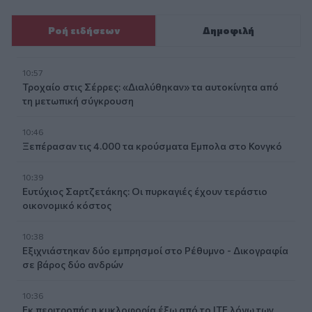
Ροή ειδήσεων
Δημοφιλή
10:57
Τροχαίο στις Σέρρες: «Διαλύθηκαν» τα αυτοκίνητα από
τη μετωπική σύγκρουση
10:46
Ξεπέρασαν τις 4.000 τα κρούσματα Εμπολα στο Κονγκό
10:39
Ευτύχιος Σαρτζετάκης: Οι πυρκαγιές έχουν τεράστιο
οικονομικό κόστος
10:38
Εξιχνιάστηκαν δύο εμπρησμοί στο Ρέθυμνο - Δικογραφία
σε βάρος δύο ανδρών
10:36
Εκ περιτροπής η κυκλοφορία έξω από το ΙΤΕ λόγω των