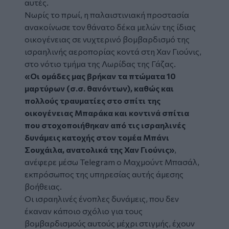
αυτές.
Νωρίς το πρωί, η παλαιστινιακή προστασία
ανακοίνωσε τον θάνατο δέκα μελών της ίδιας
οικογένειας σε νυχτερινό βομβαρδισμό της
ισραηλινής αεροπορίας κοντά στη Χαν Γιούνις,
στο νότιο τμήμα της Λωρίδας της Γάζας.
«Οι ομάδες μας βρήκαν τα πτώματα 10
μαρτύρων (σ.σ. θανόντων), καθώς και
πολλούς τραυματίες στο σπίτι της
οικογένειας Μπαράκα και κοντινά σπίτια
που στοχοποιήθηκαν από τις ισραηλινές
δυνάμεις κατοχής στον τομέα Μπάνι
Σουχάιλα, ανατολικά της Χαν Γιούνις»
,
ανέφερε μέσω Telegram ο Μαχμούντ Μπασάλ,
εκπρόσωπος της υπηρεσίας αυτής άμεσης
βοήθειας.
Οι ισραηλινές ένοπλες δυνάμεις, που δεν
έκαναν κάποιο σχόλιο για τους
βομβαρδισμούς αυτούς μέχρι στιγμής, έχουν