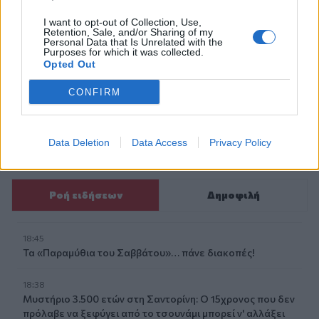
Λωρίδα της Γάζας
Χαμάς
Κατάπαυση του πυρός
I want to opt-out of Collection, Use,
Retention, Sale, and/or Sharing of my
Personal Data that Is Unrelated with the
Purposes for which it was collected.
Opted Out
CONFIRM
Γίνε ο ρεπόρτερ του CRETALIVE
ΣΤΕΊΛΕ ΤΗΝ ΕΊΔΗΣΗ
Data Deletion
Data Access
Privacy Policy
Ροή ειδήσεων
Δημοφιλή
18:45
Τα «Παραμύθια του Σαββάτου»… πάνε διακοπές!
18:38
Μυστήριο 3.500 ετών στη Σαντορίνη: Ο 15χρονος που δεν
πρόλαβε να ξεφύγει από το τσουνάμι μπορεί ν' αλλάξει