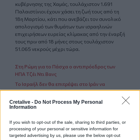
κυβέρνησης της Χαμάς, τουλάχιστον 1.691
Παλαιστίνιοι έχουν χάσει τη ζωή τους από τη
18η Μαρτίου, κάτι που ανεβάζει τον συνολικό
απολογισμό των θυμάτων των ισραηλινών
επιχειρήσεων ευρείας κλίμακας από την έναρξή
τους πριν από 18 μήνες στους τουλάχιστον
51.065 νεκρούς μέχρι τώρα.
Στη Ρώμη για το Πάσχα ο αντιπρόεδρος των
ΗΠΑ Τζέι Ντι Βανς
Το Ισραήλ δεν θα επιτρέψει στο Ιράν να
αποκτήσει πυρηνικά όπλα
Πάπας Φραγκίσκος: Θα ζήσω το Πάσχα αυτό,
Cretalive -
Do Not Process My Personal
Information
όπως μπορώ
If you wish to opt-out of the sale, sharing to third parties, or
processing of your personal or sensitive information for
targeted advertising by us, please use the below opt-out