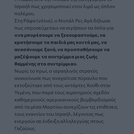
Ισραήλ πως χρησιμοποιεί «τον λιμό ως όπλο»
πολέμου.
Στη Ράφα (νότια), ο Νιντάλ Ρες Αγά δήλωσε
πως «προσεύχεται» να σιγήσουν τα όπλα για
«να μπορέσουμε να ξεκουραστούμε, να
κρατήσουμε τα παιδιά μας κοντά μας, να
ανασάνουμε ξανά, να προσπαθήσουμε να
μαζέψουμε τα συντρίμμια μιας ζωής
θαμμένης στα συντρίμμια»
.
Νωρίς το πρωί, ο ισραηλινός στρατός
ανακοίνωσε πως αναχαίτισε πύραυλο που
εκτοξεύτηκε από τους αντάρτες Χούθι στην
Υεμένη, που παρά τους αιματηρούς σχεδόν
καθημερινούς αμερικανικούς βομβαρδισμούς
από τα μέσα Μαρτίου συνεχίζουν τις επιθέσεις
τους εναντίον του Ισραήλ, λέγοντας πως
ενεργούν σε ένδειξη αλληλεγγύης στους
Γαζαίους.