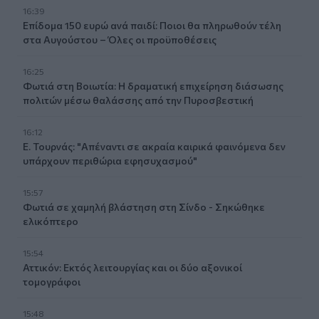
16:39
Επίδομα 150 ευρώ ανά παιδί: Ποιοι θα πληρωθούν τέλη
στα Αυγούστου – Όλες οι προϋποθέσεις
16:25
Φωτιά στη Βοιωτία: Η δραματική επιχείρηση διάσωσης
πολιτών μέσω θαλάσσης από την Πυροσβεστική
16:12
Ε. Τουρνάς: "Απέναντι σε ακραία καιρικά φαινόμενα δεν
υπάρχουν περιθώρια εφησυχασμού"
15:57
Φωτιά σε χαμηλή βλάστηση στη Σίνδο - Σηκώθηκε
ελικόπτερο
15:54
Αττικόν: Εκτός λειτουργίας και οι δύο αξονικοί
τομογράφοι
15:48