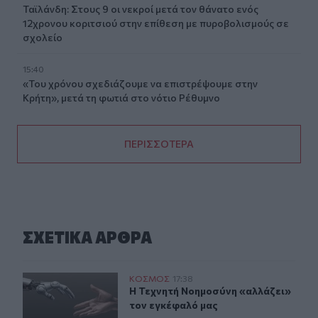
Ταϊλάνδη: Στους 9 οι νεκροί μετά τον θάνατο ενός
12χρονου κοριτσιού στην επίθεση με πυροβολισμούς σε
σχολείο
15:40
«Του χρόνου σχεδιάζουμε να επιστρέψουμε στην
Κρήτη», μετά τη φωτιά στο νότιο Ρέθυμνο
ΠΕΡΙΣΣΟΤΕΡΑ
ΣΧΕΤΙΚA AΡΘΡΑ
Η Τεχνητή Νοημοσύνη «αλλάζει» τον εγκέφαλό μας
ΚΟΣΜΟΣ
17:38
Η Τεχνητή Νοημοσύνη «αλλάζει» το
Η Τεχνητή Νοημοσύνη «αλλάζει»
τον εγκέφαλό μας