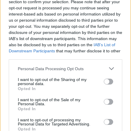
section to confirm your selection. Please note that after your
Ακολουθήστε το Cretalive στο
Google News
και
opt-out request is processed you may continue seeing
στο
Facebook
interest-based ads based on personal information utilized by
Κάντε εγγραφή στο κανάλι μας στο
YouTube
us or personal information disclosed to third parties prior to
your opt-out. You may separately opt-out of the further
disclosure of your personal information by third parties on the
IAB’s list of downstream participants. This information may
also be disclosed by us to third parties on the
IAB’s List of
Downstream Participants
that may further disclose it to other
third parties.
Personal Data Processing Opt Outs
I want to opt-out of the Sharing of my
personal data.
Opted In
I want to opt-out of the Sale of my
Personal Data.
Opted In
I want to opt-out of processing my
Personal Data for Targeted Advertising.
Opted In
ΣΧΕΤΙΚΆ TAGS