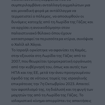
συμπεριλαμβάνει ανταλλαγή αιχμαλώτων μια
και μοναδική φορά με αντάλλαγμα να
τερματιστεί ο πόλεμος, να αποσυρθούν οι
δυνάμεις κατοχής από τη Λωρίδα της Γάζας και
να αρχίσει η ανοικοδόμηση» στον
παλαιστινιακό θύλακο όπου έχουν
καταστραφεί τα περισσότερα κτίρια, συνόψισε
ο Χαλίλ αλ Χάγια.
Το Ισραήλ ορκίστηκε να αφανίσει τη Χαμάς,
στην εξουσία στη Λωρίδα της Γάζας από το
2007, που θεωρείται τρομοκρατική οργάνωση
από την κυβέρνησή του, όπως και αυτές των
ΗΠΑ και της ΕΕ, μετά την άνευ προηγουμένου
έφοδό της σε νότιους τομείς της ισραηλινής
επικράτειας την 7η Οκτωβρίου 2023. Απαιτεί
τον αφοπλισμό της, τη διάλυσή και τη φυγή των
μαχητών της από τη Λωρίδα της Γάζας. Το
ισλαμιστικό κίνημα απορρίπτει τις απαιτήσεις