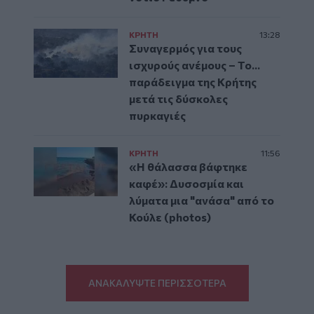
ΚΡΗΤΗ
13:28
Συναγερμός για τους
ισχυρούς ανέμους – Το...
παράδειγμα της Κρήτης
μετά τις δύσκολες
πυρκαγιές
ΚΡΗΤΗ
11:56
«Η θάλασσα βάφτηκε
καφέ»: Δυσοσμία και
λύματα μια "ανάσα" από το
Κούλε (photos)
ΑΝΑΚΑΛΥΨΤΕ ΠΕΡΙΣΣΟΤΕΡΑ