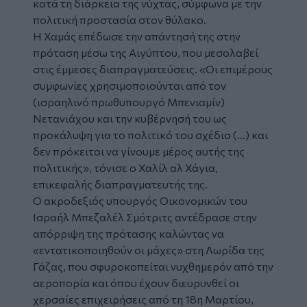
κατά τη διάρκεια της νύχτας, σύμφωνα με την
πολιτική προστασία στον θύλακο.
Η Χαμάς επέδωσε την απάντησή της στην
πρόταση μέσω της Αιγύπτου, που μεσολαβεί
στις έμμεσες διαπραγματεύσεις. «Οι επιμέρους
συμφωνίες χρησιμοποιούνται από τον
(ισραηλινό πρωθυπουργό Μπενιαμίν)
Νετανιάχου και την κυβέρνησή του ως
προκάλυψη για το πολιτικό του σχέδιο (...) και
δεν πρόκειται να γίνουμε μέρος αυτής της
πολιτικής», τόνισε ο Χαλίλ αλ Χάγια,
επικεφαλής διαπραγματευτής της.
Ο ακροδεξιός υπουργός Οικονομικών του
Ισραήλ Μπεζαλέλ Σμότριτς αντέδρασε στην
απόρριψη της πρότασης καλώντας να
«εντατικοποιηθούν οι μάχες» στη Λωρίδα της
Γάζας, που σφυροκοπείται νυχθημερόν από την
αεροπορία και όπου έχουν διευρυνθεί οι
χερσαίες επιχειρήσεις από τη 18η Μαρτίου,