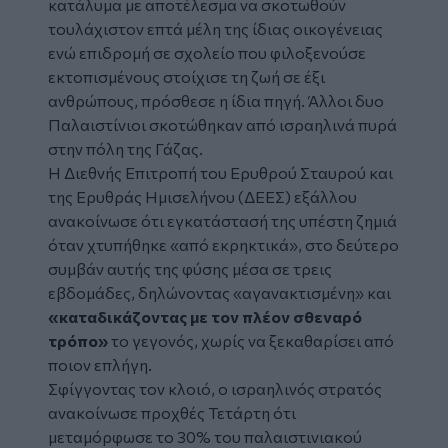
κατάλυμα με αποτέλεσμα να σκοτωθούν
τουλάχιστον επτά μέλη της ίδιας οικογένειας
ενώ επιδρομή σε σχολείο που φιλοξενούσε
εκτοπισμένους στοίχισε τη ζωή σε έξι
ανθρώπους, πρόσθεσε η ίδια πηγή. Άλλοι δυο
Παλαιστίνιοι σκοτώθηκαν από ισραηλινά πυρά
στην πόλη της Γάζας.
Η Διεθνής Επιτροπή του Ερυθρού Σταυρού και
της Ερυθράς Ημισελήνου (ΔΕΕΣ) εξάλλου
ανακοίνωσε ότι εγκατάστασή της υπέστη ζημιά
όταν χτυπήθηκε «από εκρηκτικά», στο δεύτερο
συμβάν αυτής της φύσης μέσα σε τρεις
εβδομάδες, δηλώνοντας «αγανακτισμένη» και
«καταδικάζοντας με τον πλέον σθεναρό
τρόπο»
το γεγονός, χωρίς να ξεκαθαρίσει από
ποιον επλήγη.
Σφίγγοντας τον κλοιό, ο ισραηλινός στρατός
ανακοίνωσε προχθές Τετάρτη ότι
μεταμόρφωσε το 30% του παλαιστινιακού