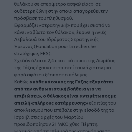
θυλάκου σε «περίμετρο ασφαλείας», σε
ουδέτερη ζώνη στην οποία απαγορεύει την
πρόσβαση του πληθυσμού.
Εφαρμόζει «στρατηγική» που έχει σκοπό να
κάνει «αβίωτο τον θύλακο», έκρινε η Ανιές
Λεβαλουά του Ιδρύματος Στρατηγικής
Έρευνας (Fondation pour la recherche
stratégique, FRS).
Σχεδόν όλοι οι 2,4 εκατ. κάτοικοι της Λωρίδας
της Γάζας έχουν εκτοπιστεί τουλάχιστον μια
φορά αφότου ξέσπασε ο πόλεμος.
Καθώς
«κάθε κάτοικος της Γάζας εξαρτάται
από την ανθρωπιστική βοήθεια για να
επιβιώσει», ο θύλακος είναι αντιμέτωπος με
απειλή «πλήρους κατάρρευσης»
εξαιτίας του
αποκλεισμού που επέβαλε στην είσοδό της το
Ισραήλ στις αρχές του Μαρτίου,
προειδοποίησαν 21 ΜΚΟ χθες Πέμπτη.
Η Χαμάς από την πλευρά της κατηγόρησε το