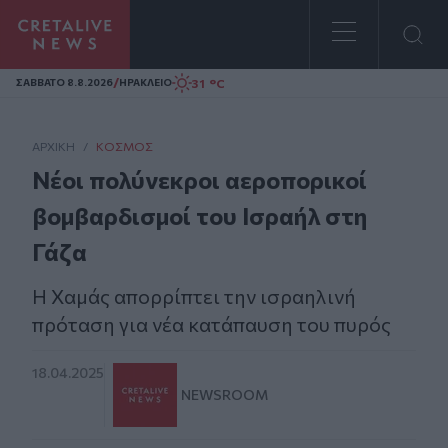
Homepage
/
31 °C
ΣAΒΒΑΤΟ 8.8.2026
ΗΡΑΚΛΕΙΟ
ΑΡΧΙΚΗ
/
ΚΌΣΜΟΣ
Νέοι πολύνεκροι αεροπορικοί
βομβαρδισμοί του Ισραήλ στη
Γάζα
Η Χαμάς απορρίπτει την ισραηλινή
πρόταση για νέα κατάπαυση του πυρός
18.04.2025
NEWSROOM