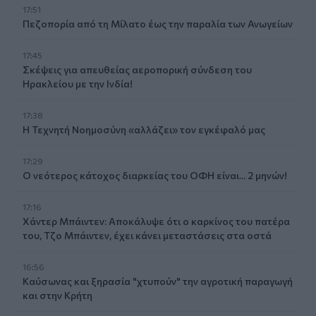
17:51
Πεζοπορία από τη Μίλατο έως την παραλία των Ανωγείων
17:45
Σκέψεις για απευθείας αεροπορική σύνδεση του
Ηρακλείου με την Ινδία!
17:38
Η Τεχνητή Νοημοσύνη «αλλάζει» τον εγκέφαλό μας
17:29
Ο νεότερος κάτοχος διαρκείας του ΟΦΗ είναι... 2 μηνών!
17:16
Χάντερ Μπάιντεν: Αποκάλυψε ότι ο καρκίνος του πατέρα
του, Τζο Μπάιντεν, έχει κάνει μεταστάσεις στα οστά
16:56
Καύσωνας και ξηρασία "χτυπούν" την αγροτική παραγωγή
και στην Κρήτη