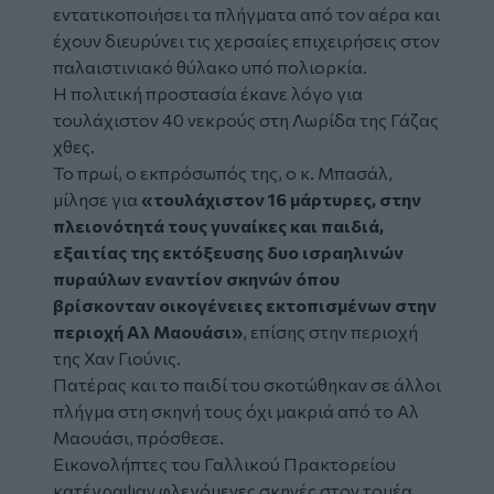
εντατικοποιήσει τα πλήγματα από τον αέρα και
έχουν διευρύνει τις χερσαίες επιχειρήσεις στον
παλαιστινιακό θύλακο υπό πολιορκία.
Η πολιτική προστασία έκανε λόγο για
τουλάχιστον 40 νεκρούς στη Λωρίδα της Γάζας
χθες.
Το πρωί, ο εκπρόσωπός της, ο κ. Μπασάλ,
μίλησε για
«τουλάχιστον 16 μάρτυρες, στην
πλειονότητά τους γυναίκες και παιδιά,
εξαιτίας της εκτόξευσης δυο ισραηλινών
πυραύλων εναντίον σκηνών όπου
βρίσκονταν οικογένειες εκτοπισμένων στην
περιοχή Αλ Μαουάσι»
, επίσης στην περιοχή
της Χαν Γιούνις.
Πατέρας και το παιδί του σκοτώθηκαν σε άλλοι
πλήγμα στη σκηνή τους όχι μακριά από το Αλ
Μαουάσι, πρόσθεσε.
Εικονολήπτες του Γαλλικού Πρακτορείου
κατέγραψαν φλεγόμενες σκηνές στον τομέα