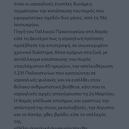
όταν οι ισραηλινές ένοπλες δυνάμεις
τερμάτισαν την κατάπαυση του πυρός που
εφαρμόστηκε σχεδόν δυο μήνες, από τη 19η
Ιανουαρίου.
Πηγή του Γαλλικού Πρακτορείου στη Χαμάς
είπε τη Δευτέρα πως η ισραηλινή πρόταση
προέβλεπε την επιστροφή, σε συγκεκριμένο
χρονικό διάστημα, δέκα ομήρων στη ζωή, με
αντάλλαγμα κατάπαυσης του πυρός
«τουλάχιστον 45 ημερών», την απελευθέρωση
1.231 Παλαιστινίων που κρατούνται σε
ισραηλινές φυλακές και να εισέλθει στον
θύλακο ανθρωπιστική βοήθεια, κάτι που οι
ισραηλινές αρχές απαγόρευσαν τη 2η Μαρτίου.
Η Χαμάς επέδωσε επισήμως και γραπτώς την
απάντησή της στους μεσολαβητές, την Αίγυπτο
και το Κατάρ, χθες βράδυ, είπε το στέλεχός
της.
«Θέλει συνολική συμφωνία που θα