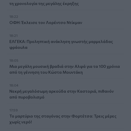
τη χρονολογία της μεγάλης έκρηξης
18:22
ΟΦΗ: Έκλεισε τον Λορέντσο Ντίκμαν
18:21
ΕΛΓΕΚΑ: Προληπτική ανάκληση γνωστής μαρμελάδας
φράουλα
18:05
Μια μεγάλη μουσική βραδιά στην Αλφά για τα 100 χρόνια
από τη γέννηση του Κώστα Μουντάκη
18:04
Νεκρή μεγαλόσωμη αρκούδα στην Καστοριά, πιθανόν
από πυροβολισμό
17:59
Το μαρτύριο της σταγόνας στην Φορτέτσα: Τρεις μέρες
χωρίς νερό!