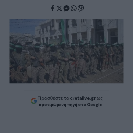
Facebook
Twitter
Messenger
Whatsapp
Viber
Προσθέστε το
cretalive.gr
ως
προτιμώμενη πηγή στο Google