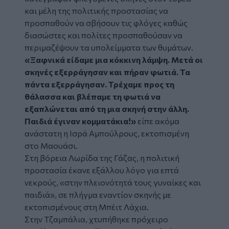
και μέλη της πολιτικής προστασίας να
προσπαθούν να σβήσουν τις φλόγες καθώς
διασώστες και πολίτες προσπαθούσαν να
περιμαζέψουν τα υπολείμματα των θυμάτων.
«Ξαφνικά είδαμε μια κόκκινη λάμψη. Μετά οι
σκηνές εξερράγησαν και πήραν φωτιά. Τα
πάντα εξερράγησαν. Τρέχαμε προς τη
θάλασσα και βλέπαμε τη φωτιά να
εξαπλώνεται από τη μια σκηνή στην άλλη.
Παιδιά έγιναν κομματάκια!»
είπε ακόμα
ανάστατη η Ισρά Αμπούλρους, εκτοπισμένη
στο Μαουάσι.
Στη βόρεια Λωρίδα της Γάζας, η πολιτική
προστασία έκανε εξάλλου λόγο για επτά
νεκρούς, «στην πλειονότητά τους γυναίκες και
παιδιά», σε πλήγμα εναντίον σκηνής με
εκτοπισμένους στη Μπέιτ Λάχια.
Στην Τζαμπάλια, χτυπήθηκε πρόχειρο