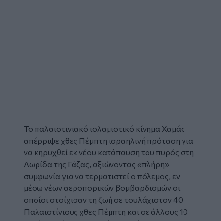
Το παλαιστινιακό ισλαμιστικό κίνημα
Χαμάς
απέρριψε χθες Πέμπτη ισραηλινή πρόταση για
να κηρυχθεί εκ νέου
κατάπαυση του πυρός
στη
Λωρίδα της Γάζας
, αξιώνοντας «πλήρη»
συμφωνία για να τερματιστεί ο πόλεμος, εν
μέσω νέων αεροπορικών βομβαρδισμών οι
οποίοι στοίχισαν τη ζωή σε τουλάχιστον 40
Παλαιστίνιους χθες Πέμπτη και σε άλλους 10