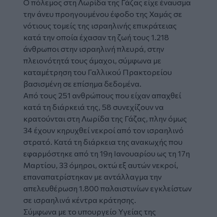
Ο πόλεμος στη Λωρίδα της Γάζας είχε έναυσμα
την άνευ προηγουμένου έφοδο της Χαμάς σε
νότιους τομείς της ισραηλινής επικράτειας
κατά την οποία έχασαν τη ζωή τους 1.218
άνθρωποι στην ισραηλινή πλευρά, στην
πλειονότητά τους άμαχοι, σύμφωνα με
καταμέτρηση του Γαλλικού Πρακτορείου
βασισμένη σε επίσημα δεδομένα.
Από τους 251 ανθρώπους που είχαν απαχθεί
κατά τη διάρκειά της, 58 συνεχίζουν να
κρατούνται στη Λωρίδα της Γάζας, πλην όμως
34 έχουν κηρυχθεί νεκροί από τον ισραηλινό
στρατό. Κατά τη διάρκεια της ανακωχής που
εφαρμόστηκε από τη 19η Ιανουαρίου ως τη 17η
Μαρτίου, 33 όμηροι, οκτώ εξ αυτών νεκροί,
επαναπατρίστηκαν με αντάλλαγμα την
απελευθέρωση 1.800 παλαιστινίων εγκλείστων
σε ισραηλινά κέντρα κράτησης.
Σύμφωνα με το υπουργείο Υγείας της