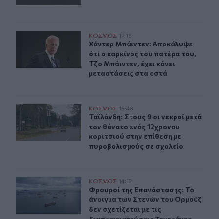
Χάντερ Μπάιντεν: Αποκάλυψε ότι ο καρκίνος του πατέρα
ΚΟΣΜΟΣ
17:16
Χάντερ Μπάιντεν: Αποκάλυψε ότι ο 
Χάντερ Μπάιντεν: Αποκάλυψε
ότι ο καρκίνος του πατέρα του,
Τζο Μπάιντεν, έχει κάνει
μεταστάσεις στα οστά
Ταϊλάνδη: Στους 9 οι νεκροί μετά τον θάνατο ενός 12χ
ΚΟΣΜΟΣ
15:48
Ταϊλάνδη: Στους 9 οι νεκροί μετά 
Ταϊλάνδη: Στους 9 οι νεκροί μετά
τον θάνατο ενός 12χρονου
κοριτσιού στην επίθεση με
πυροβολισμούς σε σχολείο
Φρουροί της Επανάστασης: Το άνοιγμα των Στενών του Ο
ΚΟΣΜΟΣ
14:12
Φρουροί της Επανάστασης: Το άνοιγ
Φρουροί της Επανάστασης: Το
άνοιγμα των Στενών του Ορμούζ
δεν σχετίζεται με τις
διαπραγματεύσεις Τεχεράνης -