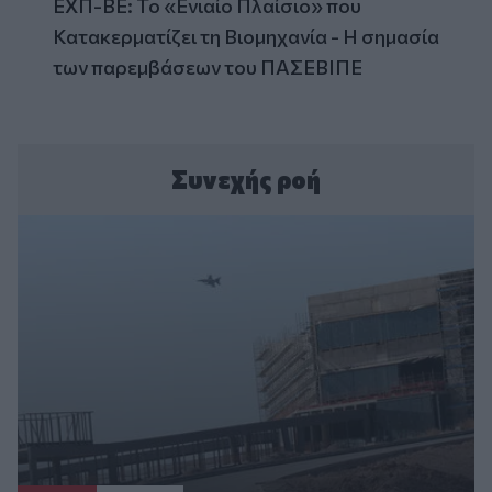
ΕΧΠ-ΒΕ: Το «Ενιαίο Πλαίσιο» που
Κατακερματίζει τη Βιομηχανία - Η σημασία
των παρεμβάσεων του ΠΑΣΕΒΙΠΕ
Συνεχής ροή