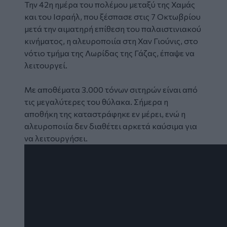
Την 42η ημέρα του πολέμου μεταξύ της Χαμάς
και του Ισραήλ, που ξέσπασε στις 7 Οκτωβρίου
μετά την αιματηρή επίθεση του παλαιστινιακού
κινήματος, η αλευροποιία στη Χαν Γιούνις, στο
νότιο τμήμα της Λωρίδας της Γάζας, έπαψε να
λειτουργεί.
Με αποθέματα 3.000 τόνων σιτηρών είναι από
τις μεγαλύτερες του θύλακα. Σήμερα η
αποθήκη της καταστράφηκε εν μέρει, ενώ η
αλευροποιία δεν διαθέτει αρκετά καύσιμα για
να λειτουργήσει.