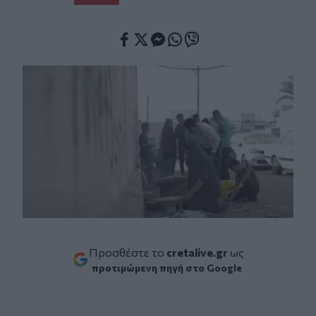
Facebook
Twitter
Messenger
Whatsapp
Viber
Προσθέστε το
cretalive.gr
ως
προτιμώμενη πηγή στο Google