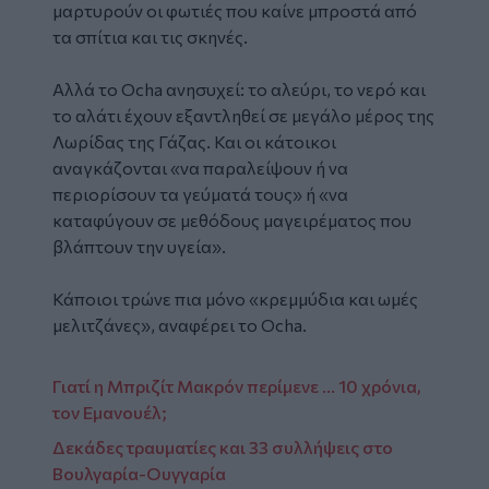
μαρτυρούν οι φωτιές που καίνε μπροστά από
τα σπίτια και τις σκηνές.
Αλλά το Ocha ανησυχεί: το αλεύρι, το νερό και
το αλάτι έχουν εξαντληθεί σε μεγάλο μέρος της
Λωρίδας της Γάζας. Και οι κάτοικοι
αναγκάζονται «να παραλείψουν ή να
περιορίσουν τα γεύματά τους» ή «να
καταφύγουν σε μεθόδους μαγειρέματος που
βλάπτουν την υγεία».
Κάποιοι τρώνε πια μόνο «κρεμμύδια και ωμές
μελιτζάνες», αναφέρει το Ocha.
Γιατί η Μπριζίτ Μακρόν περίμενε ... 10 χρόνια,
τον Εμανουέλ;
Δεκάδες τραυματίες και 33 συλλήψεις στο
Βουλγαρία-Ουγγαρία