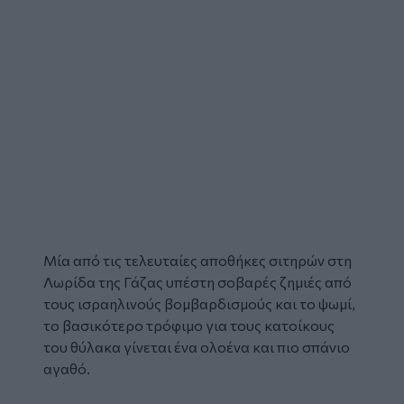
Μία από τις τελευταίες αποθήκες σιτηρών στη
Λωρίδα της Γάζας
υπέστη σοβαρές ζημιές από
τους ισραηλινούς
βομβαρδισμούς
και το
ψωμί
,
το βασικότερο τρόφιμο για τους κατοίκους
του θύλακα γίνεται ένα ολοένα και πιο σπάνιο
αγαθό.