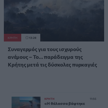
ΚΡΗΤΗ
13:28
Συναγερμός για τους ισχυρούς
ανέμους – Το... παράδειγμα της
Κρήτης μετά τις δύσκολες πυρκαγιές
ΚΡΗΤΗ
11:56
«Η θάλασσα βάφτηκε