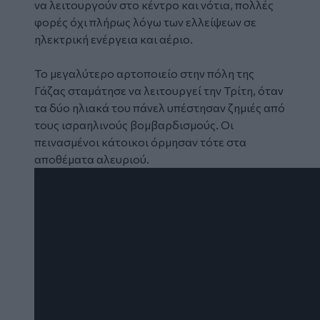
να λειτουργούν στο κέντρο και νότια, πολλές
φορές όχι πλήρως λόγω των ελλείψεων σε
ηλεκτρική ενέργεια και αέριο.
Το μεγαλύτερο αρτοποιείο στην πόλη της
Γάζας σταμάτησε να λειτουργεί την Τρίτη, όταν
τα δύο ηλιακά του πάνελ υπέστησαν ζημιές από
τους ισραηλινούς βομβαρδισμούς. Οι
πεινασμένοι κάτοικοι όρμησαν τότε στα
αποθέματα αλευριού.