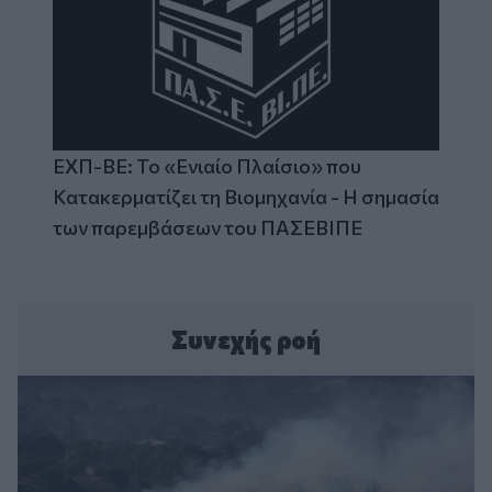
ΕΧΠ-ΒΕ: Το «Ενιαίο Πλαίσιο» που
Κατακερματίζει τη Βιομηχανία - Η σημασία
των παρεμβάσεων του ΠΑΣΕΒΙΠΕ
Συνεχής ροή