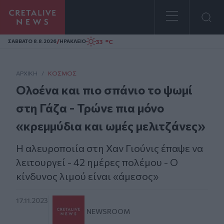
Homepage
/
33 °C
ΣAΒΒΑΤΟ 8.8.2026
ΗΡΑΚΛΕΙΟ
ΑΡΧΙΚΗ
/
ΚΌΣΜΟΣ
Ολοένα και πιο σπάνιο το ψωμί
στη Γάζα - Τρώνε πια μόνο
«κρεμμύδια και ωμές μελιτζάνες»
Η αλευροποιία στη Χαν Γιούνις έπαψε να
λειτουργεί - 42 ημέρες πολέμου - Ο
κίνδυνος λιμού είναι «άμεσος»
17.11.2023
NEWSROOM