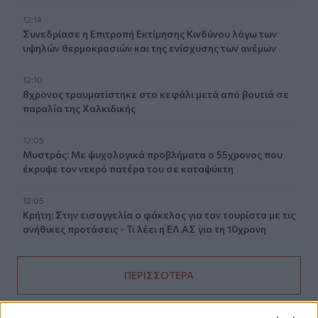
12:14
Συνεδρίασε η Επιτροπή Εκτίμησης Κινδύνου λόγω των
υψηλών θερμοκρασιών και της ενίσχυσης των ανέμων
12:10
8χρονος τραυματίστηκε στο κεφάλι μετά από βουτιά σε
παραλία της Χαλκιδικής
12:05
Μυστράς: Με ψυχολογικά προβλήματα ο 55χρονος που
έκρυψε τον νεκρό πατέρα του σε καταψύκτη
12:05
Κρήτη: Στην εισαγγελία ο φάκελος για τον τουρίστα με τις
ανήθικες προτάσεις - Τι λέει η ΕΛ.ΑΣ για τη 10χρονη
ΠΕΡΙΣΣΟΤΕΡΑ