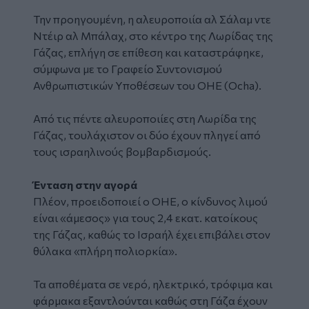
Την προηγουμένη, η αλευροποιία αλ Σάλαμ ντε
Ντέιρ αλ Μπάλαχ, στο κέντρο της Λωρίδας της
Γάζας, επλήγη σε επίθεση και καταστράφηκε,
σύμφωνα με το Γραφείο Συντονισμού
Ανθρωπιστικών Υποθέσεων του ΟΗΕ (Ocha).
Από τις πέντε αλευροποιίες στη Λωρίδα της
Γάζας, τουλάχιστον οι δύο έχουν πληγεί από
τους ισραηλινούς βομβαρδισμούς.
Ένταση στην αγορά
Πλέον, προειδοποιεί ο ΟΗΕ, ο κίνδυνος λιμού
είναι «άμεσος» για τους 2,4 εκατ. κατοίκους
της Γάζας, καθώς το Ισραήλ έχει επιβάλει στον
θύλακα «πλήρη πολιορκία».
Τα αποθέματα σε νερό, ηλεκτρικό, τρόφιμα και
φάρμακα εξαντλούνται καθώς στη Γάζα έχουν