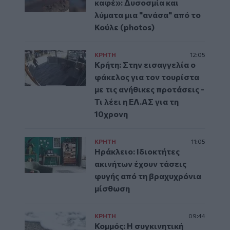
καφέ»: Δυσοσμία και
λύματα μια "ανάσα" από το
Κούλε (photos)
ΚΡΗΤΗ
12:05
Κρήτη: Στην εισαγγελία ο
φάκελος για τον τουρίστα
με τις ανήθικες προτάσεις -
Τι λέει η ΕΛ.ΑΣ για τη
10χρονη
ΚΡΗΤΗ
11:05
Ηράκλειο: Ιδιοκτήτες
ακινήτων έχουν τάσεις
φυγής από τη βραχυχρόνια
μίσθωση
ΚΡΗΤΗ
09:44
Κομμός: Η συγκινητική