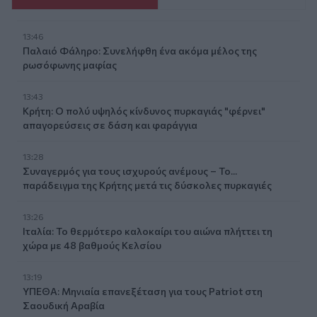
13:46
Παλαιό Φάληρο: Συνελήφθη ένα ακόμα μέλος της
ρωσόφωνης μαφίας
13:43
Κρήτη: Ο πολύ υψηλός κίνδυνος πυρκαγιάς "φέρνει"
απαγορεύσεις σε δάση και φαράγγια
13:28
Συναγερμός για τους ισχυρούς ανέμους – Το...
παράδειγμα της Κρήτης μετά τις δύσκολες πυρκαγιές
13:26
Ιταλία: Το θερμότερο καλοκαίρι του αιώνα πλήττει τη
χώρα με 48 βαθμούς Κελσίου
13:19
ΥΠΕΘΑ: Μηνιαία επανεξέταση για τους Patriot στη
Σαουδική Αραβία