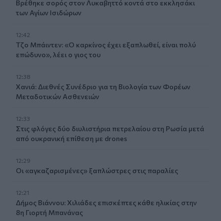
Βρέθηκε σορός στον Λυκαβηττό κοντά στο εκκλησάκι
των Αγίων Ισιδώρων
12:42
Τζο Μπάιντεν: «Ο καρκίνος έχει εξαπλωθεί, είναι πολύ
επώδυνο», λέει ο γιος του
12:38
Χανιά: Διεθνές Συνέδριο για τη Βιολογία των Φορέων
Μεταδοτικών Ασθενειών
12:33
Στις φλόγες δύο διυλιστήρια πετρελαίου στη Ρωσία μετά
από ουκρανική επίθεση με drones
12:29
Οι «αγκαζαρισμένες» ξαπλώστρες στις παραλίες
12:21
Δήμος Βιάννου: Χιλιάδες επισκέπτες κάθε ηλικίας στην
8η Γιορτή Μπανάνας