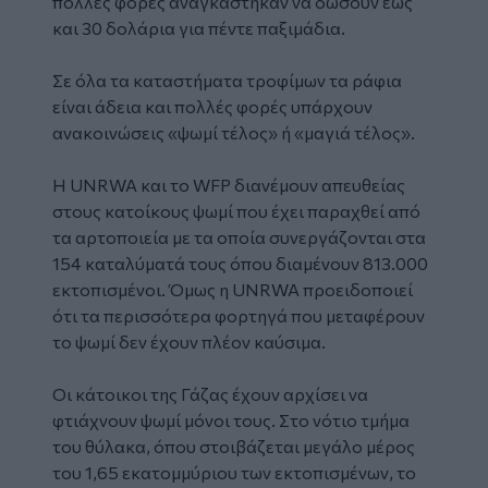
πολλές φορές αναγκάστηκαν να δώσουν έως
και 30 δολάρια για πέντε παξιμάδια.
Σε όλα τα καταστήματα τροφίμων τα ράφια
είναι άδεια και πολλές φορές υπάρχουν
ανακοινώσεις «ψωμί τέλος» ή «μαγιά τέλος».
Η UNRWA και το WFP διανέμουν απευθείας
στους κατοίκους ψωμί που έχει παραχθεί από
τα αρτοποιεία με τα οποία συνεργάζονται στα
154 καταλύματά τους όπου διαμένουν 813.000
εκτοπισμένοι. Όμως η UNRWA προειδοποιεί
ότι τα περισσότερα φορτηγά που μεταφέρουν
το ψωμί δεν έχουν πλέον καύσιμα.
Οι κάτοικοι της Γάζας έχουν αρχίσει να
φτιάχνουν ψωμί μόνοι τους. Στο νότιο τμήμα
του θύλακα, όπου στοιβάζεται μεγάλο μέρος
του 1,65 εκατομμύριου των εκτοπισμένων, το