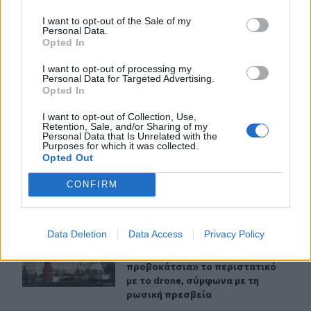
I want to opt-out of the Sale of my
Personal Data.
Opted In
Στις φλόγες δύο διυλιστήρια πετρελαίου στη Ρωσία μετ
ΚΟΣΜΟΣ
12:33
Στις φλόγες δύο διυλιστήρια πετρε
Στις φλόγες δύο διυλιστήρια
I want to opt-out of processing my
πετρελαίου στη Ρωσία μετά από
Personal Data for Targeted Advertising.
ουκρανική επίθεση με drones
Opted In
I want to opt-out of Collection, Use,
Retention, Sale, and/or Sharing of my
Personal Data that Is Unrelated with the
Συνετρίβη πυροσβεστικό ελικόπτερο ενώ επιχειρούσε σ
ΚΟΣΜΟΣ
09:53
Purposes for which it was collected.
Συνετρίβη πυροσβεστικό ελικόπτερ
Συνετρίβη πυροσβεστικό
Opted Out
ελικόπτερο ενώ επιχειρούσε σε
μεγάλη δασική πυρκαγιά στη
CONFIRM
Γιούτα
Data Deletion
Data Access
Privacy Policy
Βερολίνο: «Στημένη προβοκάτσια» το περιστατικό με τ
ΚΟΣΜΟΣ
09:27
Βερολίνο: «Στημένη προβοκάτσια» τ
Βερολίνο: «Στημένη
προβοκάτσια» το περιστατικό
με το drone, σύμφωνα με τη
ρωσική πρεσβεία