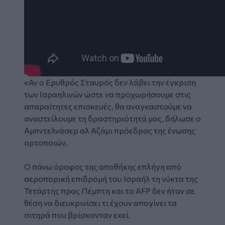
«Αν ο Ερυθρός Σταυρός δεν λάβει την έγκριση
των Ισραηλινών ώστε να προχωρήσουμε στις
απαραίτητες επισκευές, θα αναγκαστούμε να
αναστείλουμε τη δραστηριότητά μας, δήλωσε ο
Αμπντελνάσερ αλ Αζάμι πρόεδρος της ένωσης
αρτοποιών.
Ο πάνω όροφος της αποθήκης επλήγη από
αεροπορική επιδρομή του Ισραήλ τη νύκτα της
Τετάρτης προς Πέμπτη και το AFP δεν ήταν σε
θέση να διευκρινίσει τι έχουν απογίνει τα
σιτηρά που βρίσκονταν εκεί.