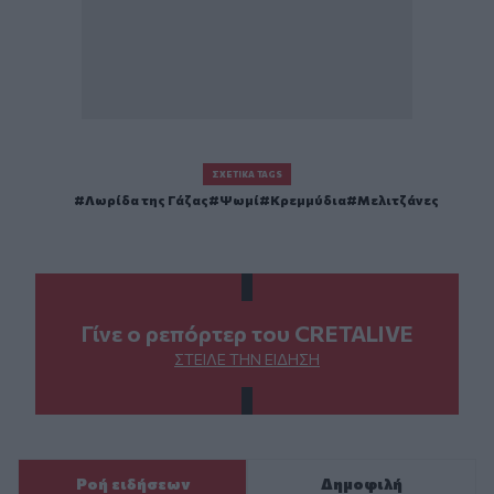
ΣΧΕΤΙΚΆ TAGS
Λωρίδα της Γάζας
Ψωμί
Κρεμμύδια
Μελιτζάνες
Γίνε ο ρεπόρτερ του CRETALIVE
ΣΤΕΊΛΕ ΤΗΝ ΕΊΔΗΣΗ
Ροή ειδήσεων
Δημοφιλή