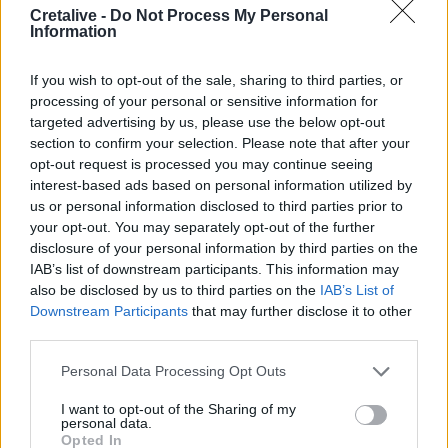
Cretalive -
Do Not Process My Personal
Information
ΣΧΕΤΙΚA AΡΘΡΑ
If you wish to opt-out of the sale, sharing to third parties, or
processing of your personal or sensitive information for
targeted advertising by us, please use the below opt-out
Ιταλία: Το θερμότερο καλοκαίρι του αιώνα πλήττει τη 
ΚΟΣΜΟΣ
13:26
section to confirm your selection. Please note that after your
Ιταλία: Το θερμότερο καλοκαίρι το
Ιταλία: Το θερμότερο καλοκαίρι
opt-out request is processed you may continue seeing
του αιώνα πλήττει τη χώρα με 48
interest-based ads based on personal information utilized by
βαθμούς Κελσίου
us or personal information disclosed to third parties prior to
your opt-out. You may separately opt-out of the further
disclosure of your personal information by third parties on the
Βίντεο: Μεθυσμένη σκότωσε νύφη λίγες ώρες μετά τον γ
ΚΟΣΜΟΣ
13:03
IAB’s list of downstream participants. This information may
Βίντεο: Μεθυσμένη σκότωσε νύφη λί
Βίντεο: Μεθυσμένη σκότωσε
also be disclosed by us to third parties on the
IAB’s List of
νύφη λίγες ώρες μετά τον γάμο
Downstream Participants
that may further disclose it to other
της στη Νότια Καρολίνα
third parties.
Personal Data Processing Opt Outs
Τζο Μπάιντεν: «Ο καρκίνος έχει εξαπλωθεί, είναι πολύ ε
ΚΟΣΜΟΣ
12:42
Τζο Μπάιντεν: «Ο καρκίνος έχει εξα
Τζο Μπάιντεν: «Ο καρκίνος έχει
I want to opt-out of the Sharing of my
personal data.
εξαπλωθεί, είναι πολύ
Opted In
επώδυνο», λέει ο γιος του