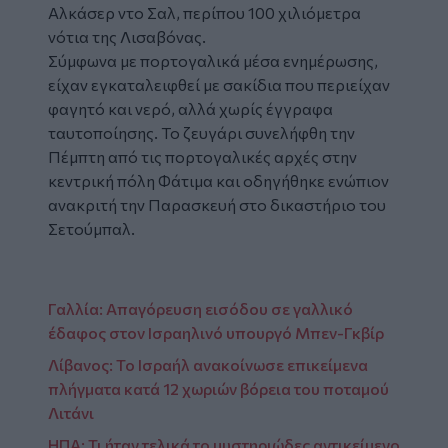
Αλκάσερ ντο Σαλ, περίπου 100 χιλιόμετρα
νότια της Λισαβόνας.
Σύμφωνα με πορτογαλικά μέσα ενημέρωσης,
είχαν εγκαταλειφθεί με σακίδια που περιείχαν
φαγητό και νερό, αλλά χωρίς έγγραφα
ταυτοποίησης. Το ζευγάρι συνελήφθη την
Πέμπτη από τις πορτογαλικές αρχές στην
κεντρική πόλη Φάτιμα και οδηγήθηκε ενώπιον
ανακριτή την Παρασκευή στο δικαστήριο του
Σετούμπαλ.
Γαλλία: Απαγόρευση εισόδου σε γαλλικό
έδαφος στον Ισραηλινό υπουργό Μπεν-Γκβίρ
Λίβανος: Το Ισραήλ ανακοίνωσε επικείμενα
πλήγματα κατά 12 χωριών βόρεια του ποταμού
Λιτάνι
ΗΠΑ: Τι ήταν τελικά το μυστηριώδες αντικείμενο