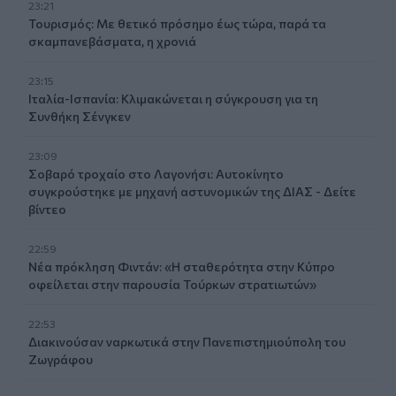
23:21
Τουρισμός: Με θετικό πρόσημο έως τώρα, παρά τα
σκαμπανεβάσματα, η χρονιά
23:15
Ιταλία-Ισπανία: Κλιμακώνεται η σύγκρουση για τη
Συνθήκη Σένγκεν
23:09
Σοβαρό τροχαίο στο Λαγονήσι: Αυτοκίνητο
συγκρούστηκε με μηχανή αστυνομικών της ΔΙΑΣ - Δείτε
βίντεο
22:59
Νέα πρόκληση Φιντάν: «Η σταθερότητα στην Κύπρο
οφείλεται στην παρουσία Τούρκων στρατιωτών»
22:53
Διακινούσαν ναρκωτικά στην Πανεπιστημιούπολη του
Ζωγράφου