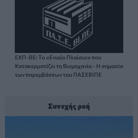
ΕΧΠ-ΒΕ: Το «Ενιαίο Πλαίσιο» που
Κατακερματίζει τη Βιομηχανία - Η σημασία
των παρεμβάσεων του ΠΑΣΕΒΙΠΕ
Συνεχής ροή