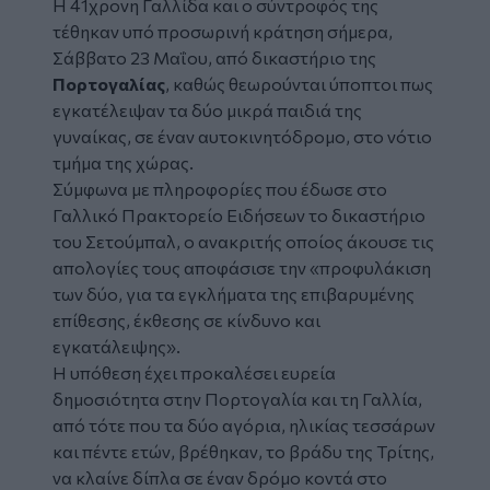
Η 41χρονη Γαλλίδα και ο σύντροφός της
τέθηκαν υπό προσωρινή κράτηση σήμερα,
Σάββατο 23 Μαΐου, από δικαστήριο της
Πορτογαλίας
, καθώς θεωρούνται ύποπτοι πως
εγκατέλειψαν τα δύο μικρά παιδιά της
γυναίκας, σε έναν αυτοκινητόδρομο, στο νότιο
τμήμα της χώρας.
Σύμφωνα με πληροφορίες που έδωσε στο
Γαλλικό Πρακτορείο Ειδήσεων το δικαστήριο
του Σετούμπαλ, ο ανακριτής οποίος άκουσε τις
απολογίες τους αποφάσισε την «προφυλάκιση
των δύο, για τα εγκλήματα της επιβαρυμένης
επίθεσης, έκθεσης σε κίνδυνο και
εγκατάλειψης».
Η υπόθεση έχει προκαλέσει ευρεία
δημοσιότητα στην Πορτογαλία και τη Γαλλία,
από τότε που τα δύο αγόρια, ηλικίας τεσσάρων
και πέντε ετών, βρέθηκαν, το βράδυ της Τρίτης,
να κλαίνε δίπλα σε έναν δρόμο κοντά στο