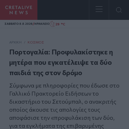
Homepage
/
29 °C
ΣAΒΒΑΤΟ 8.8.2026
ΗΡΑΚΛΕΙΟ
ΑΡΧΙΚΗ
/
ΚΌΣΜΟΣ
Πορτογαλία: Προφυλακίστηκε η
μητέρα που εγκατέλειψε τα δύο
παιδιά της στον δρόμο
Σύμφωνα με πληροφορίες που έδωσε στο
Γαλλικό Πρακτορείο Ειδήσεων το
δικαστήριο του Σετούμπαλ, ο ανακριτής
οποίος άκουσε τις απολογίες τους
αποφάσισε την «προφυλάκιση των δύο,
για τα εγκλήματα της επιβαρυμένης