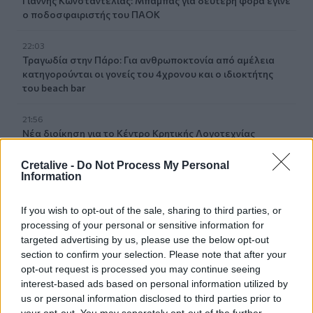
Γιάννης Κωνσταντέλιας: Μπαμπάς για δεύτερη φορά έγινε
ο ποδοσφαιριστής του ΠΑΟΚ
22:03
Τραγωδία στην Πάρο: Για ανθρωποκτονία από αμέλεια
κατηγορούνται οι γονείς του 4χρονου και ο ιδιοκτήτης
του beach bar
21:56
Νέα διοίκηση για το Κέντρο Κρητικής Λογοτεχνίας
21:51
Cretalive -
Do Not Process My Personal
Information
Στα ύψη το Σάββατο (08/08) ο υδράργυρος: Σε ποια
περιοχή το θερμόμετρο έδειξε 39,5 (πίνακας)
If you wish to opt-out of the sale, sharing to third parties, or
21:45
processing of your personal or sensitive information for
Μπάλος: Επίσκεψη με… ραντεβού - Τι σχεδιάζεται για την
targeted advertising by us, please use the below opt-out
διάσημη παραλία
section to confirm your selection. Please note that after your
opt-out request is processed you may continue seeing
21:36
interest-based ads based on personal information utilized by
Από τη Νέα Αλικαρνασσό στη Νίκαια της Γαλλίας με το
us or personal information disclosed to third parties prior to
Erasmus+