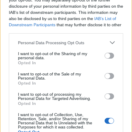
your opt-out. You may separately opt-out of the further
disclosure of your personal information by third parties on the
IAB’s list of downstream participants. This information may
21:30
Βουλγαρία: Μη επανδρωμένο αεροσκάφος συνετρίβη
also be disclosed by us to third parties on the
IAB’s List of
κοντά σε αγωγό φυσικού αερίου
Downstream Participants
that may further disclose it to other
third parties.
21:25
Personal Data Processing Opt Outs
Τραγωδία στην Αλεξανδρούπολη: Νεκρός άνδρας που
έπεσε σε πηγάδι
I want to opt-out of the Sharing of my
personal data.
21:16
Opted In
Ηράκλειο: Με λαμπρότητα και κατάνυξη ο εορτασμός του
I want to opt-out of the Sale of my
Αγίου Μύρωνος
Personal Data.
Opted In
21:08
Κομοτηνή: Στο νοσοκομείο ανήλικος μετά από
I want to opt-out of processing my
Personal Data for Targeted Advertising.
κατανάλωση αλκοόλ
Opted In
I want to opt-out of Collection, Use,
ΠΕΡΙΣΣΟΤΕΡΑ
Retention, Sale, and/or Sharing of my
Personal Data that Is Unrelated with the
Purposes for which it was collected.