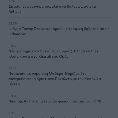
22:45
Σητεία: Ένα τσιγάρο παραλίγο να βάλει φωτιά στις
Λιθίνες
22:38
Ιωάννα Τούνη: Στο νοσοκομείο με τροφική δηλητηρίαση η
influencer
22:32
Νέο χτύπημα στα Στενά του Ορμούζ: Βλήμα έπληξε
πλοίο κοντά στο Khasab του Ομάν
22:27
Παράνοια σε γάμο στη Μαδέρα: Νόμιζαν ότι
παντρεύονται ο Κριστιάνο Ρονάλντο με την Χεορχίνα -
Βίντεο
22:14
Nίκη της ΑΕΚ στο τελευταίο φιλικό πριν από τον ΟΦΗ
22:11