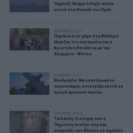
Ορμούζ: Βλήμα έπληξε πλοίο
κοντά στο Khasab του Ομάν
Παράνοια σε γάμο στη Μαδέρα: Νόμιζαν ότι παντρεύοντα
ΚΟΣΜΟΣ
22:27
Παράνοια σε γάμο στη Μαδέρα: Νόμι
Παράνοια σε γάμο στη Μαδέρα:
Νόμιζαν ότι παντρεύονται ο
Κριστιάνο Ρονάλντο με την
Χεορχίνα - Βίντεο
Βουλγαρία: Μη επανδρωμένο αεροσκάφος συνετρίβη κο
ΚΟΣΜΟΣ
21:30
Βουλγαρία: Μη επανδρωμένο αεροσ
Βουλγαρία: Μη επανδρωμένο
αεροσκάφος συνετρίβη κοντά σε
αγωγό φυσικού αερίου
Ταϊλάνδη: Η στιγμή που ο 14χρονος ανοίγει πυρ και σκο
ΚΟΣΜΟΣ
20:40
Ταϊλάνδη: Η στιγμή που ο 14χρονος 
Ταϊλάνδη: Η στιγμή που ο
14χρονος ανοίγει πυρ και
σκορπάει τον θάνατο σε σχολείο