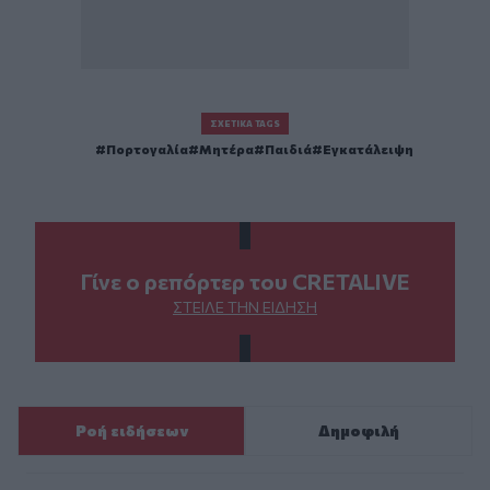
ΣΧΕΤΙΚΆ TAGS
Πορτογαλία
Μητέρα
Παιδιά
Εγκατάλειψη
Γίνε ο ρεπόρτερ του CRETALIVE
ΣΤΕΊΛΕ ΤΗΝ ΕΊΔΗΣΗ
Ροή ειδήσεων
Δημοφιλή