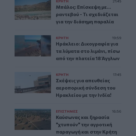
ΚΡΗΤΗ
21:45
Μπάλος: Επίσκεψη με…
ραντεβού - Τι σχεδιάζεται
για την διάσημη παραλία
ΚΡΗΤΗ
19:59
Ηράκλειο: Δικογραφία για
τα λύματα στο λιμάνι, πίσω
από την πλατεία 18 Άγγλων
ΚΡΗΤΗ
17:45
Σκέψεις για απευθείας
αεροπορική σύνδεση του
Ηρακλείου με την Ινδία!
ΕΠΙΣΤΗΜΕΣ
16:56
Καύσωνας και ξηρασία
"χτυπούν" την αγροτική
παραγωγή και στην Κρήτη