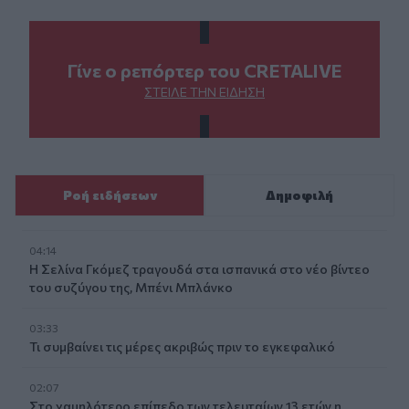
Γίνε ο ρεπόρτερ του CRETALIVE
ΣΤΕΊΛΕ ΤΗΝ ΕΊΔΗΣΗ
Ροή ειδήσεων
Δημοφιλή
04:14
Η Σελίνα Γκόμεζ τραγουδά στα ισπανικά στο νέο βίντεο
του συζύγου της, Μπένι Μπλάνκο
03:33
Τι συμβαίνει τις μέρες ακριβώς πριν το εγκεφαλικό
02:07
Στο χαμηλότερο επίπεδο των τελευταίων 13 ετών η