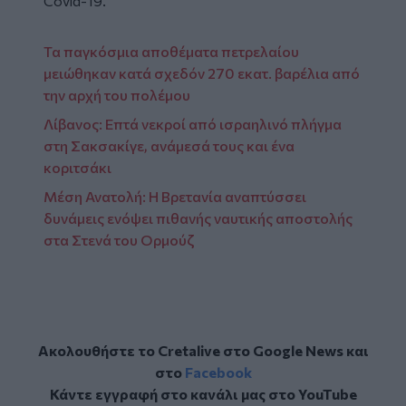
Covid-19.
Τα παγκόσμια αποθέματα πετρελαίου
μειώθηκαν κατά σχεδόν 270 εκατ. βαρέλια από
την αρχή του πολέμου
Λίβανος: Επτά νεκροί από ισραηλινό πλήγμα
στη Σακσακίγε, ανάμεσά τους και ένα
κοριτσάκι
Μέση Ανατολή: Η Βρετανία αναπτύσσει
δυνάμεις ενόψει πιθανής ναυτικής αποστολής
στα Στενά του Ορμούζ
Ακολουθήστε το Cretalive στο
Google News
και
στο
Facebook
Κάντε εγγραφή στο κανάλι μας στο
YouTube