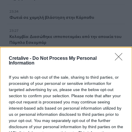
23:34
Φωτιά σε χαμηλή βλάστηση στην Κάρπαθο
23:27
Κολομβία: Διασώθηκε ιπποποταμάκι από την αποικία του
Πάμπλο Εσκομπάρ
23:21
Cretalive -
Do Not Process My Personal
Κυψέλη: Τα δύο σενάρια που εξετάζουν οι Αρχές για τη
Information
δολοφονία της Σκωτσέζας
If you wish to opt-out of the sale, sharing to third parties, or
23:15
processing of your personal or sensitive information for
Οι ΗΠΑ αναστέλλουν τις εισαγωγές από τον μεγαλύτερο
targeted advertising by us, please use the below opt-out
παραγωγό αβοκάντο του Μεξικού
section to confirm your selection. Please note that after your
opt-out request is processed you may continue seeing
23:09
interest-based ads based on personal information utilized by
Κατσαφάδος από τα Βίλια: «Κανένας δεν μένει πίσω» -
us or personal information disclosed to third parties prior to
Σε εξέλιξη οι διαδικασίες αποζημιώσεων για τους
your opt-out. You may separately opt-out of the further
πληγέντες
disclosure of your personal information by third parties on the