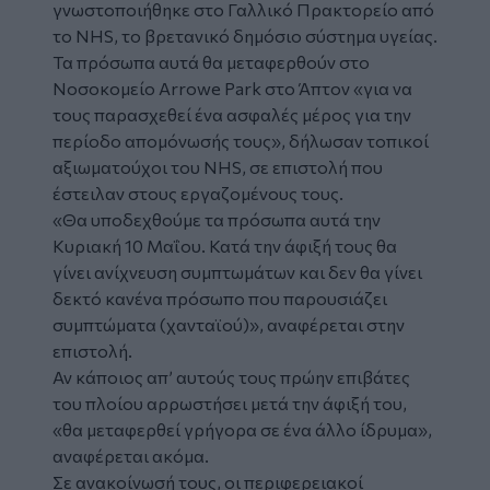
γνωστοποιήθηκε στο Γαλλικό Πρακτορείο από
το NHS, το βρετανικό δημόσιο σύστημα υγείας.
Τα πρόσωπα αυτά θα μεταφερθούν στο
Νοσοκομείο Arrowe Park στο Άπτον «για να
τους παρασχεθεί ένα ασφαλές μέρος για την
περίοδο απομόνωσής τους», δήλωσαν τοπικοί
αξιωματούχοι του NHS, σε επιστολή που
έστειλαν στους εργαζομένους τους.
«Θα υποδεχθούμε τα πρόσωπα αυτά την
Κυριακή 10 Μαΐου. Κατά την άφιξή τους θα
γίνει ανίχνευση συμπτωμάτων και δεν θα γίνει
δεκτό κανένα πρόσωπο που παρουσιάζει
συμπτώματα (χανταϊού)», αναφέρεται στην
επιστολή.
Αν κάποιος απ’ αυτούς τους πρώην επιβάτες
του πλοίου αρρωστήσει μετά την άφιξή του,
«θα μεταφερθεί γρήγορα σε ένα άλλο ίδρυμα»,
αναφέρεται ακόμα.
Σε ανακοίνωσή τους, οι περιφερειακοί