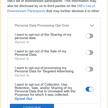
IAB’s list of downstream participants. This information may
23:03
also be disclosed by us to third parties on the
IAB’s List of
Ποια είναι τα δέντρα που μπορούν να γίνουν «ασπίδα» για
Downstream Participants
that may further disclose it to other
το σπίτι σας απέναντι στις πυρκαγιές
third parties.
22:55
Personal Data Processing Opt Outs
Ανησυχία στην Τεχεράνη: Ο πρόεδρος του Ιράν δηλώνει
ότι η επαφή με τον Χαμενεΐ είναι δύσκολη
I want to opt-out of the Sharing of my
personal data.
Opted In
22:49
Φωτιά στα Αϊβαλιώτικα Βόλου
I want to opt-out of the Sale of my
Personal Data.
Opted In
22:43
Συνελήφθη οπλισμένος άνδρας κοντά σε γήπεδο γκολφ
I want to opt-out of processing my
του Τραμπ στην Καλιφόρνια
Personal Data for Targeted Advertising.
Opted In
22:37
I want to opt-out of Collection, Use,
Κόλπος του Άντεν: Πλήγμα των Χούθι σε τάνκερ της
Retention, Sale, and/or Sharing of my
Σαουδικής Αραβίας
Personal Data that Is Unrelated with the
Purposes for which it was collected.
Opted Out
22:30
Αδειοδωρόσημο Αυγούστου 2026: Πότε καταβάλλεται
CONFIRM