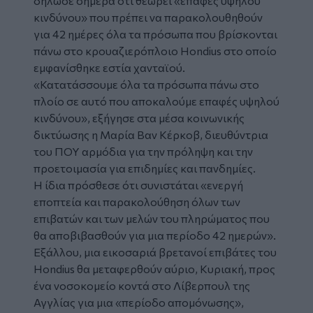
δήλωσε σήμερα ότι θεωρεί «επαφές υψηλού
κινδύνου» που πρέπει να παρακολουθηθούν
για 42 ημέρες όλα τα πρόσωπα που βρίσκονται
πάνω στο
κρουαζιερόπλοιο
Hondius στο οποίο
εμφανίσθηκε εστία
χανταϊού
.
«Κατατάσσουμε όλα τα πρόσωπα πάνω στο
πλοίο σε αυτό που αποκαλούμε επαφές υψηλού
κινδύνου», εξήγησε στα μέσα κοινωνικής
δικτύωσης η Μαρία Βαν Κέρκοβ, διευθύντρια
του ΠΟΥ αρμόδια για την πρόληψη και την
προετοιμασία για επιδημίες και πανδημίες.
Η ίδια πρόσθεσε ότι συνιστάται «ενεργή
εποπτεία και παρακολούθηση όλων των
επιβατών και των μελών του πληρώματος που
θα αποβιβασθούν για μια περίοδο 42 ημερών».
Εξάλλου, μια εικοσαριά βρετανοί επιβάτες του
Hondius θα μεταφερθούν αύριο, Κυριακή, προς
ένα νοσοκομείο κοντά στο Λίβερπουλ της
Αγγλίας για μια «περίοδο απομόνωσης»,