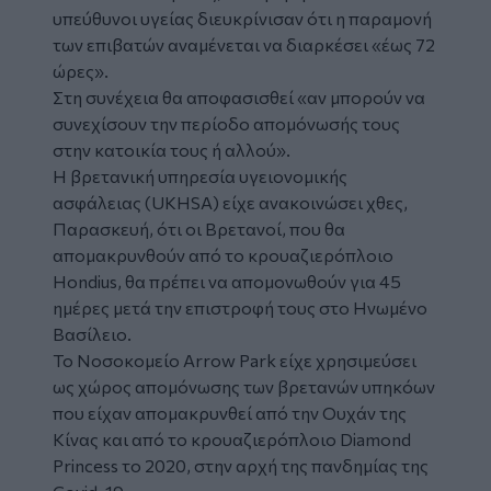
υπεύθυνοι υγείας διευκρίνισαν ότι η παραμονή
των επιβατών αναμένεται να διαρκέσει «έως 72
ώρες».
Στη συνέχεια θα αποφασισθεί «αν μπορούν να
συνεχίσουν την περίοδο απομόνωσής τους
στην κατοικία τους ή αλλού».
Η βρετανική υπηρεσία υγειονομικής
ασφάλειας (UKHSA) είχε ανακοινώσει χθες,
Παρασκευή, ότι οι Βρετανοί, που θα
απομακρυνθούν από το κρουαζιερόπλοιο
Hondius, θα πρέπει να απομονωθούν για 45
ημέρες μετά την επιστροφή τους στο Ηνωμένο
Βασίλειο.
Το Νοσοκομείο Arrow Park είχε χρησιμεύσει
ως χώρος απομόνωσης των βρετανών υπηκόων
που είχαν απομακρυνθεί από την Ουχάν της
Κίνας και από το κρουαζιερόπλοιο Diamond
Princess το 2020, στην αρχή της πανδημίας της