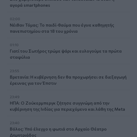
αγορά smartphones
02:00
Νέιθαν Τόμας: Το παιδί-θαύμα που έγινε καθηγητής
πανεπιστημίου στα 18 του χρόνια
01:10
Γιατί του Σωτήρος τρώμε ψάρι και ευλογούμε τα πρώτα
σταφύλια
23:55
Βρετανία: Η κυβέρνηση δεν θα προχωρήσει σε διεξαγωγή
έρευνας για τον Έπστιν
23:49
ΗΠΑ: Ο Ζούκερμπεργκ ζήτησε συγγνώμη από την
κυβέρνηση της Ινδίας για περιεχόμενο και λάθη της Meta
23:40
Βόλος: Υπό έλεγχο η φωτιά στο Αρχαίο Θέατρο
Δημητριάδος