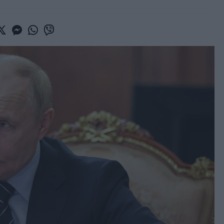
book
witter
Messenger
Whatsapp
Viber