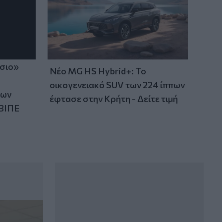
ίσιο»
Νέο MG HS Hybrid+: Το
οικογενειακό SUV των 224 ίππων
των
έφτασε στην Κρήτη - Δείτε τιμή
ΒΙΠΕ