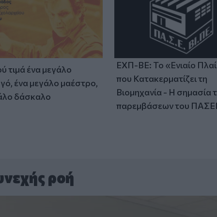
ΕΧΠ-ΒΕ: Το «Ενιαίο Πλα
ύ τιμά ένα μεγάλο
που Κατακερματίζει τη
γό, ένα μεγάλο μαέστρο,
Βιομηχανία - Η σημασία 
άλο δάσκαλο
παρεμβάσεων του ΠΑΣΕ
υνεχής ροή