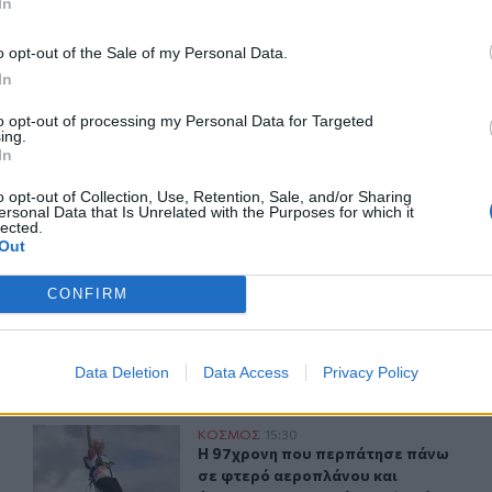
In
o opt-out of the Sale of my Personal Data.
ΙΚΆ TAGS
In
ιν
Ουκρανία
Πόλεμος
to opt-out of processing my Personal Data for Targeted
ing.
In
o opt-out of Collection, Use, Retention, Sale, and/or Sharing
ersonal Data that Is Unrelated with the Purposes for which it
lected.
ερ του CRETALIVE
Out
ΤΗΝ ΕΊΔΗΣΗ
CONFIRM
Data Deletion
Data Access
Privacy Policy
 με ξερά εδάφη και ποτάμια σε ιστορικά χαμηλά επίπεδα
Η 97χρονη που περπάτησε πάνω σε φτερό αεροπλάνου κα
ΚΟΣΜΟΣ
15:30
ν Ευρώπη – Εικόνες με ξερά εδάφη και ποτάμια σε ιστορικά
Η 97χρονη που περπάτησε πάνω σε φ
Η 97χρονη που περπάτησε πάνω
σε φτερό αεροπλάνου και