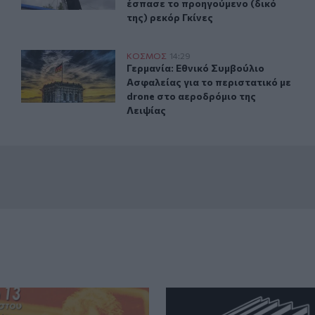
έσπασε το προηγούμενο (δικό
της) ρεκόρ Γκίνες
Γερμανία: Εθνικό Συμβούλιο Ασφαλείας για το περιστατ
ΚΟΣΜΟΣ
14:29
της μαζικής εισροής
Γερμανία: Εθνικό Συμβούλιο Ασφαλε
Γερμανία: Εθνικό Συμβούλιο
Ασφαλείας για το περιστατικό με
drone στο αεροδρόμιο της
Λειψίας