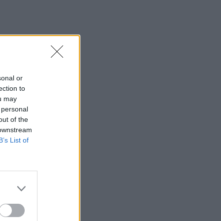
17:24
Aποκαλύψεις σοκ για απειλές θανάτου
στο Μουντιάλ: «Θα ανατινάξω τον Μέσι
με τέσσερις βόμβες!»
17:22
sonal or
Δήμος Πλατανιά: Συνεχίζονται οι
ection to
καλοκαιρινές εκδηλώσεις “Πολιτιστικό
ou may
Καλοκαίρι 2026, 16ο Φεστιβάλ Γη -
 personal
Πολιτισμός- Τουρισμός”
out of the
 downstream
17:10
B’s List of
Δήμος Ανωγείων: Ένταξη έργου
αγροτικής οδοποιίας στο Στρατηγικό
Σχέδιο ΚΑΠ 2023–2027
17:10
Σε κατάσταση κινητοποίησης αύριο
Σάββατο η Κρήτη λόγω πολύ υψηλού
κινδύνου πυρκαγιάς