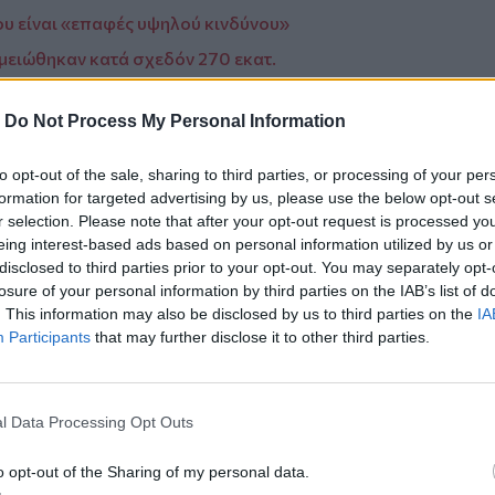
ου είναι «επαφές υψηλού κινδύνου»
μειώθηκαν κατά σχεδόν 270 εκατ.
λήγμα στη Σακσακίγε, ανάμεσά τους και
-
Do Not Process My Personal Information
to opt-out of the sale, sharing to third parties, or processing of your per
formation for targeted advertising by us, please use the below opt-out s
r selection. Please note that after your opt-out request is processed y
eing interest-based ads based on personal information utilized by us or
disclosed to third parties prior to your opt-out. You may separately opt-
ο
Google News
και στο
Facebook
losure of your personal information by third parties on the IAB’s list of
. This information may also be disclosed by us to third parties on the
IA
κανάλι μας στο
YouTube
Participants
that may further disclose it to other third parties.
l Data Processing Opt Outs
o opt-out of the Sharing of my personal data.