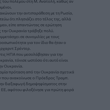
ς του πολέμου στη Μ. Ανατολή, καθώς αν
αμένοι.
μακώνουν την αντιπαράθεση με τη Ρωσία,
τεύω ότι πλησιάζει στο τέλος της, αλλά
μα», είπε απαντώντας σε ερώτηση
ος την Ουκρανία τράβηξε πολύ.
υμμετάσχει σε συνομιλίες με τους
ροσωπικότητα για τον ίδιο θα ήταν ο
έρχαρντ Σρέντερ.
 στις ΗΠΑ που μεσολάβησαν για την
κρανία, τόνισε ωστόσο ότι αυτό είναι
ην Ουκρανία.
καμία πρόταση από την Ουκρανία σχετικά
ν που ανακοίνωσε ο Πρόεδρος Τραμπ.
 την διεξαφωγή δημοψηφίσματος στην
ν ΕΕ, αφότου φιλοξένησε για πρώτη φορά