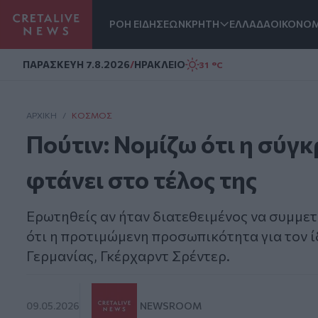
ΡΟΗ ΕΙΔΗΣΕΩΝ
ΚΡΗΤΗ
ΕΛΛΑΔΑ
ΟΙΚΟΝΟΜ
Homepage
ΠΑΡΑΣΚΕΥΗ 7.8.2026
/
ΗΡΑΚΛΕΙΟ
31 °C
ΑΡΧΙΚΗ
/
ΚΌΣΜΟΣ
Πούτιν: Νομίζω ότι η σύγ
φτάνει στο τέλος της
Ερωτηθείς αν ήταν διατεθειμένος να συμμετ
ότι η προτιμώμενη προσωπικότητα για τον ί
Γερμανίας, Γκέρχαρντ Σρέντερ.
09.05.2026
NEWSROOM