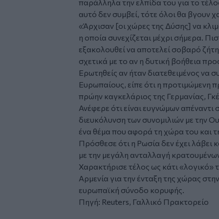
παράλληλα την ελπίδα του για το τέλο
αυτό δεν συμβεί, τότε όλοι θα βγουν χ
«Άρχισαν [οι χώρες της Δύσης] να κλι
η οποία συνεχίζεται μέχρι σήμερα. Πισ
εξακολουθεί να αποτελεί σοβαρό ζήτη
σχετικά με το αν η δυτική βοήθεια πρ
Ερωτηθείς αν ήταν διατεθειμένος να σ
Ευρωπαίους, είπε ότι η προτιμώμενη π
πρώην καγκελάριος της Γερμανίας, Γκ
Ανέφερε ότι είναι ευγνώμων απέναντι
διευκόλυνση των συνομιλιών με την Ου
ένα θέμα που αφορά τη χώρα του και τ
Πρόσθεσε ότι η Ρωσία δεν έχει λάβει 
με την μεγάλη ανταλλαγή κρατουμένω
Χαρακτήρισε τέλος ως κάτι «λογικό»
Αρμενία για την ένταξη της χώρας στη
ευρωπαϊκή σύνοδο κορυφής.
Πηγή: Reuters, Γαλλικό Πρακτορείο