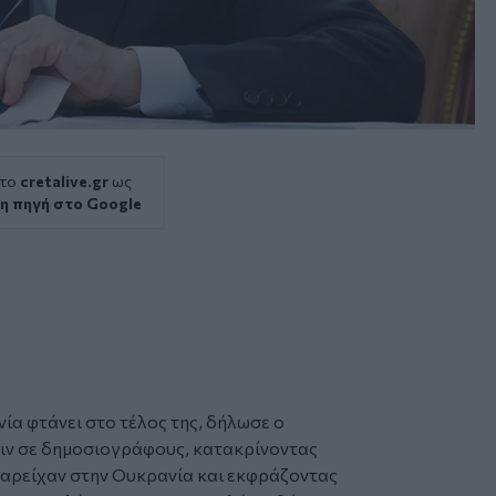
 το
cretalive.gr
ως
η πηγή στο Google
νία
φτάνει στο τέλος της, δήλωσε ο
ιν
σε δημοσιογράφους, κατακρίνοντας
 παρείχαν στην Ουκρανία και εκφράζοντας