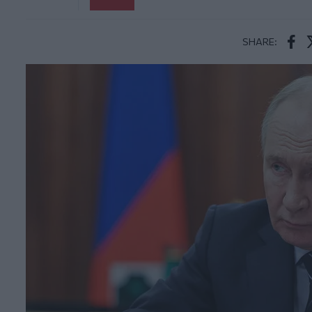
SHARE:
Face
T