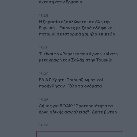
έκταση στην Ερμακιά
18:26
Η ξηρασία εξαπλώνεται σε όλη την
Ευρώπη – Εικόνες με ξερά εδάφη και
ποτάμια σε ιστορικά χαμηλά επίπεδα
18:13
Τι είναι το «Papara» που έγινε viral στη
μεταγραφή του Σαλάχ στην Τουρκία
18:09
ΕΛ.ΑΣ Κρήτη: Ποιοι αξιωματικοί
προήχθησαν - Όλα τα ονόματα
18:06
Δήμας για ΒΟΑΚ: "Προτεραιότητα τα
έργα οδικής ασφάλειας"- Δείτε βίντεο
18:00
ΚΚΕ: Αποκομμένη από την