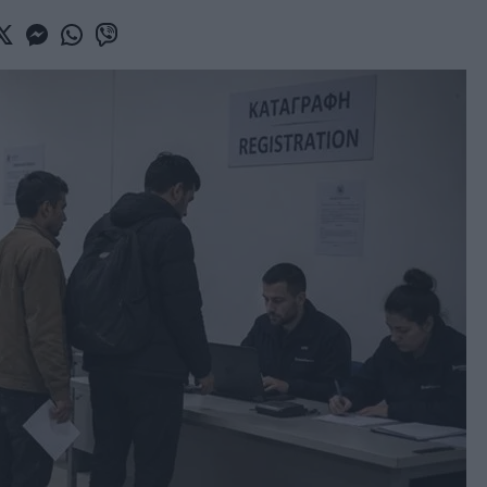
book
witter
Messenger
Whatsapp
Viber