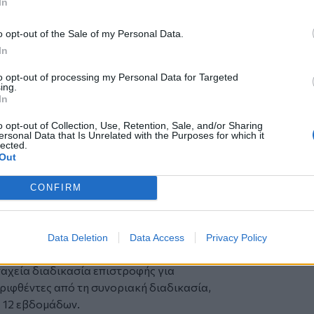
In
ς ελληνικές αρχές. Το screening και οι
ται εδώ, με ελληνικές υποδομές και
o opt-out of the Sale of my Personal Data.
In
ια το νέο μεταναστευτικό

to opt-out of processing my Personal Data for Targeted
λάζει
ing.
 ελάχιστα πρότυπα στέγασης, υγείας,
In
ίδευσης, πρόσβασης στην εργασία (από 6
o opt-out of Collection, Use, Retention, Sale, and/or Sharing
). Ισχυρότερες εγγυήσεις για ευάλωτους.
ersonal Data that Is Unrelated with the Purposes for which it
lected.
 κριτήρια για το ποιος λαμβάνει άσυλο.
Out
ει αποκλίσεις μεταξύ χωρών, μειώνει το
um shopping».
CONFIRM
ες διαδικασίες εξέτασης. Καθιερώνει
ΡΕΩΤΙΚΗ συνοριακή διαδικασία (12
. 10 υποχρεωτικές επιταχυνόμενες
Data Deletion
Data Access
Privacy Policy
τώσεις.
αχεία διαδικασία επιστροφής για
ιφθέντες από τη συνοριακή διαδικασία,
 12 εβδομάδων.