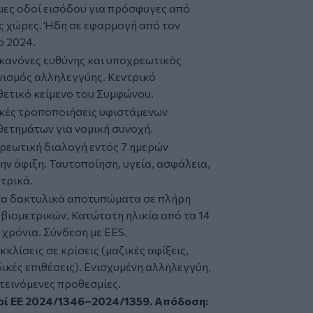
μες οδοί εισόδου για πρόσφυγες από
ς χώρες. Ήδη σε εφαρμογή από τον
ο 2024.
κανόνες ευθύνης και υποχρεωτικός
νισμός αλληλεγγύης. Κεντρικό
ετικό κείμενο του Συμφώνου.
ικές τροποποιήσεις υφιστάμενων
ετημάτων για νομική συνοχή.
ρεωτική διαλογή εντός 7 ημερών
ην άφιξη. Ταυτοποίηση, υγεία, ασφάλεια,
τρικά.
τα δακτυλικά αποτυπώματα σε πλήρη
βιομετρικών. Κατώτατη ηλικία από τα 14
 χρόνια. Σύνδεση με EES.
κλίσεις σε κρίσεις (μαζικές αφίξεις,
ικές επιθέσεις). Ενισχυμένη αλληλεγγύη,
τεινόμενες προθεσμίες.
οί ΕΕ 2024/1346–2024/1359. Απόδοση: