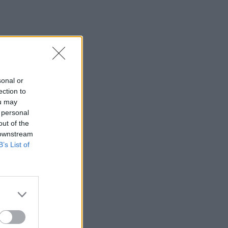
20:06
Οργανωτικό λίφτινγκ χρειάζονται οι
δήμοι
19:57
Ζ. Κωνσταντοπούλου για πυρκαγιές:
sonal or
Αυτό που συμβαίνει δεν είναι ατύχημα
ection to
αλλά έγκλημα συνεχιζόμενο
ou may
 personal
19:56
out of the
Σε κλίμα οδύνης το ύστατο χαίρε στον
 downstream
Αριστοτέλη Δαμίγο που έχασε τη ζωή
B’s List of
του κατά τη συντριβή των ελικοπτέρων
στην Ψάθα
19:42
Χανιά: Εκδήλωση μνήμης για τα 81
χρόνια από τη Χιροσίμα και το
Ναγκασάκι