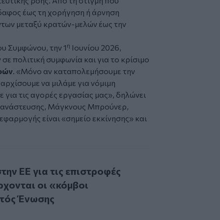
τευτικής ροής. Από τη στιγμή που
αφος έως τη χορήγηση ή άρνηση
ύντων μεταξύ κρατών-μελών έως την
η
ου Συμφώνου, την 1
Ιουνίου 2026,
σε πολιτική συμφωνία και για το κρίσιμο
φών
.
«Μόνο αν καταπολεμήσουμε την
ρχίσουμε να μιλάμε για νόμιμη
 για τις αγορές εργασίας μας»,
δηλώνει
ετανάστευσης, Μάγκνους Μπρούνερ,
εφαρμογής είναι «σημείο εκκίνησης» και
Ε για τις επιστροφές μεταναστών - Έρχονται οι «κόμβοι ε
την ΕΕ για τις επιστροφές
ρχονται οι «κόμβοι
κτός Ένωσης