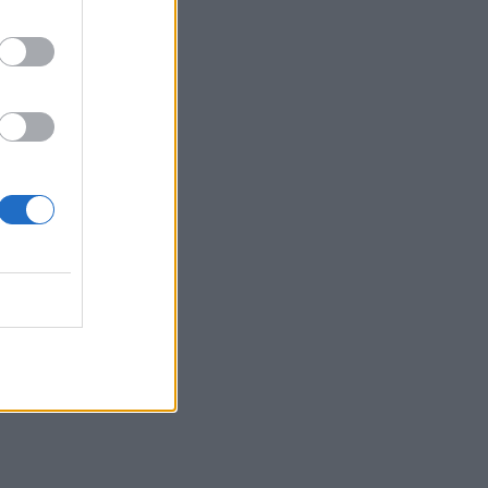
19:33
Σενετάκης για ΒΟΑΚ: «Η Κρήτη αποκτά
επιτέλους έναν υπερσύγχρονο
αυτοκινητόδρομο»
19:23
Ρέθυμνο: 19 κτίρια κρίθηκαν «κόκκινα»
μετά τις φονικές πυρκαγιές
19:16
Σαμοθράκη: Στο νοσοκομείο 15χρονη
μετά από πτώση – Ειδοποίησε μόνη της
το 112
19:14
Φωτιές στο Ρέθυμνο: Αποζημιώσεις και
για τον κατεστραμμένο εξοπλισμό
άρδευσης
19:01
Κυψέλη: Η πρώτη δήλωση της