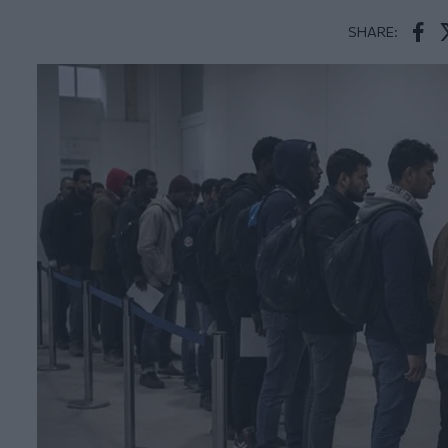
SHARE:
Face
T