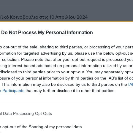
ϊκό Κοινοβούλιο στις 10 Απριλίου 2024
14 Μαΐου 2024. Δημοσιεύτηκε στην
και τέθηκε σε ισχύ από τις 12 Ιουνίου
-
Do Not Process My Personal Information
, στις 12 Ιουνίου 2026, ώστε να δοθεί
. Τα 10 νομοθετικά κείμενα αποτελούν
to opt-out of the sale, sharing to third parties, or processing of your per
οίο δεν προσφέρεται για επιλεκτική
formation for targeted advertising by us, please use the below opt-out s
r selection. Please note that after your opt-out request is processed y
eing interest-based ads based on personal information utilized by us or
και το Άσυλο
φέρνει τρεις βασικές
disclosed to third parties prior to your opt-out. You may separately opt-
ing στα σύνορα, με λήψη βιομετρικών
losure of your personal information by third parties on the IAB’s list of
 ασφαλείας μέσω του ανανεωμένου
. This information may also be disclosed by us to third parties on the
IA
ύτερον, fast-track διαδικασίες
Participants
that may further disclose it to other third parties.
ς), με παραμονή σε ελεγχόμενες ή
εξέτασης. Τρίτον, υποχρεωτική
άθε χώρα να επιλέγει αν θα δεχτεί
l Data Processing Opt Outs
ώσει οικονομική αντισταθμιστική
o opt-out of the Sharing of my personal data.
ς», αυτό σημαίνει πως η ευθύνη