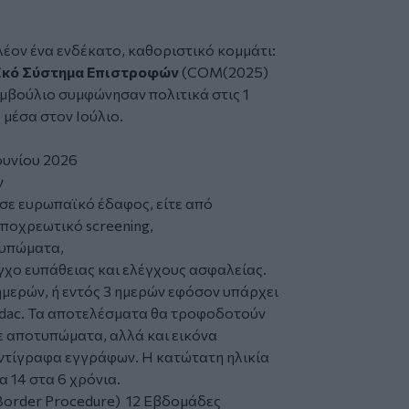
έον ένα ενδέκατο, καθοριστικό κομμάτι:
αϊκό Σύστημα Επιστροφών
(COM(2025)
Συμβούλιο συμφώνησαν πολιτικά στις 1
 μέσα στον Ιούλιο.
ουνίου 2026
ν
σε ευρωπαϊκό έδαφος, είτε από
υποχρεωτικό screening,
τυπώματα,
γχο ευπάθειας και ελέγχους ασφαλείας.
ημερών, ή εντός 3 ημερών εφόσον υπάρχει
dac. Τα αποτελέσματα θα τροφοδοτούν
ε αποτυπώματα, αλλά και εικόνα
ντίγραφα εγγράφων. Η κατώτατη ηλικία
 14 στα 6 χρόνια.
Border Procedure) 12 Εβδομάδες