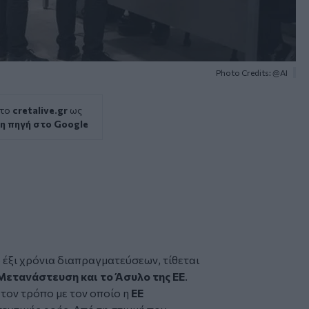
Photo Credits: @ΑΙ
 το
cretalive.gr
ως
η πηγή στο Google
ό έξι χρόνια διαπραγματεύσεων, τίθεται
 Μετανάστευση
και το
Άσυλο
της
ΕΕ
.
 τον τρόπο με τον οποίο η
ΕΕ