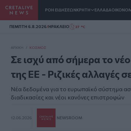
ΡΟΗ ΕΙΔΗΣΕΩΝ
ΚΡΗΤΗ
ΕΛΛΑΔΑ
ΟΙΚΟΝΟΜ
Homepage
ΠΕΜΠΤΗ 6.8.2026
/
ΗΡΑΚΛΕΙΟ
27 °C
ΑΡΧΙΚΗ
/
ΚΌΣΜΟΣ
Σε ισχύ από σήμερα το ν
της ΕΕ - Ριζικές αλλαγές 
Νέα δεδομένα για το ευρωπαϊκό σύστημα ασύ
διαδικασίες και νέοι κανόνες επιστροφών
12.06.2026
NEWSROOM