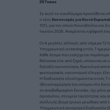
ERTnews
Σε αυτό το οικοδόμημα προστίθεται πλ
ο νέος
Κανονισμός για Κοινό Ευρωπ
101), για τον οποίο Κοινοβούλιο και 
Ιουνίου 2026. Αναμένεται η ψήφισή του
Οι 6 μεγάλες αλλαγές από σήμερα 12 Ι
Υποχρεωτικό screening εντός 7 ημερώ
Κάθε άτομο που εισέρχεται παράνομα 
θάλασσα είτε από ξηρά, υπόκειται σε 
δηλαδή ταυτοποίηση, δακτυλικά απο
φωτογραφία, υγειονομικό έλεγχο, έλε
Η διαδικασία ολοκληρώνεται εντός 7 
ήδη καταχώρηση του ατόμου στο Euro
το αναβαθμισμένο Eurodac, όχι μόνο μ
προσώπου, στοιχεία ταυτότητας και α
συλλογής βιομετρικών μειώθηκε από τα
Υποχρεωτική συνοριακή διαδικασία (