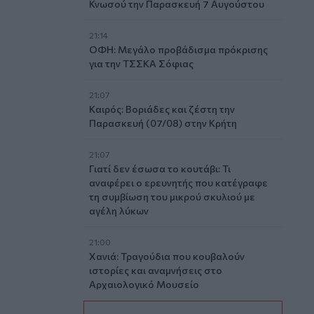
Κνωσού την Παρασκευή 7 Αυγούστου
21:14
ΟΦΗ: Μεγάλο προβάδισμα πρόκρισης
για την ΤΣΣΚΑ Σόφιας
21:07
Καιρός: Βοριάδες και ζέστη την
Παρασκευή (07/08) στην Κρήτη
21:07
Γιατί δεν έσωσα το κουτάβι: Τι
αναφέρει ο ερευνητής που κατέγραφε
τη συμβίωση του μικρού σκυλιού με
αγέλη λύκων
21:00
Χανιά: Τραγούδια που κουβαλούν
ιστορίες και αναμνήσεις στο
Αρχαιολογικό Μουσείο