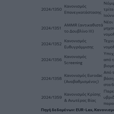
Νόμι
Κανονισμός
2024/1350
τρίτε
Επανεγκατάστασης
Ιούνι
Νέοι 
AMMR (αντικαθιστά
2024/1351
μηχα
το Δουβλίνο ΙΙΙ)
νομοθ
Κανονισμός
Τεχν
2024/1352
Ευθυγράμμισης
νομοθ
Υποχ
Κανονισμός
2024/1356
από τ
Screening
βιομε
Από 
Κανονισμός Eurodac
2024/1358
βάση 
(Αναβαθμισμένος)
στα 6
Παρεκ
Κανονισμός Κρίσης
2024/1359
υβριδ
& Ανωτέρας Βίας
παρα
Πηγή δεδομένων: EUR-Lex, Κανονισμ