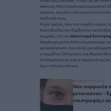
διαχειρίζεται κάθε πτυχή της μετανασ
κάποιος πατά παράνομα ευρωπαϊκό έδ
ασύλου, και από τη διανομή των αιτο
απέλασή τους.
Λίγες ημέρες πριν την έναρξη ισχύος τ
Κοινοβούλιο και Συμβούλιο κατέληξαν 
κομμάτι, τον νέο
Κανονισμό Επιστρο
παράνομη μετανάστευση μπορούμε να α
μετανάστευση, την οποία χρειαζόμαστε
ο αρμόδιος Επίτροπος για θέματα Μ
επισημαίνοντας πως η σημερινή ημέρα 
όχι ο τελικός στόχος.
Νέα συμφωνία στην Ε
ΚΟΣΜΟΣ
01.06.2026
Νέα συμφωνία σ
μεταναστών - Έ
επιστροφής» ε