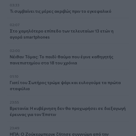
03:33
Τι συμβαίνει τις μέρες ακριβώς πριν το εγκεφαλικό
02:07
Στο χαμηλότερο επίπεδο των τελευταίων 13 ετών η
αγορά smartphones
02:00
Νέιθαν Τόμας: Το παιδί-θαύμα που έγινε καθηγητής
πανεπιστημίου στα 18 του χρόνια
01:10
Γιατί του Σωτήρος τρώμε ψάρι και ευλογούμε τα πρώτα
σταφύλια
23:55
Βρετανία: Η κυβέρνηση δεν θα προχωρήσει σε διεξαγωγή
έρευνας για τον Έπστιν
23:49
ΗΠΑ: Ο Ζούκερμπεργκ ζήτησε συγγνώμη από την