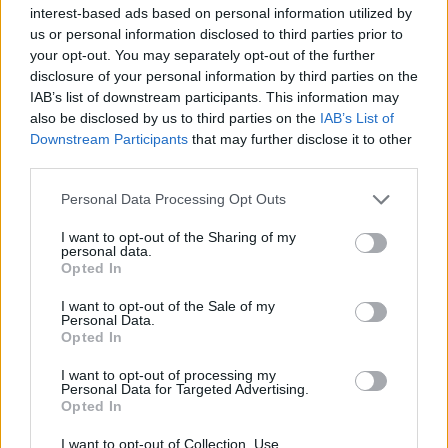
interest-based ads based on personal information utilized by
us or personal information disclosed to third parties prior to
your opt-out. You may separately opt-out of the further
disclosure of your personal information by third parties on the
ΣΧΕΤΙΚA AΡΘΡΑ
IAB’s list of downstream participants. This information may
also be disclosed by us to third parties on the
IAB’s List of
Downstream Participants
that may further disclose it to other
ΗΠΑ: Το προεδρικό ελικόπτερο πλησίασε υπερβολικά 
ΚΟΣΜΟΣ
07:40
ΗΠΑ: Το προεδρικό ελικόπτερο πλ
ΗΠΑ: Το προεδρικό ελικόπτερο
third parties.
πλησίασε υπερβολικά
αεροπλάνο της γραμμής
Personal Data Processing Opt Outs
I want to opt-out of the Sharing of my
personal data.
Opted In
Γουατεμάλα: Τέλος της εκρηκτικής δραστηριότητας στ
ΚΟΣΜΟΣ
07:12
Γουατεμάλα: Τέλος της εκρηκτικής
Γουατεμάλα: Τέλος της
I want to opt-out of the Sale of my
εκρηκτικής δραστηριότητας στο
Personal Data.
ηφαίστειο Φουέγο
Opted In
I want to opt-out of processing my
Personal Data for Targeted Advertising.
Νέα θωρηκτά των ΗΠΑ θα φέρουν το όνομα του Ντόναλ
ΚΟΣΜΟΣ
06:57
Opted In
Νέα θωρηκτά των ΗΠΑ θα φέρουν τ
Νέα θωρηκτά των ΗΠΑ θα
φέρουν το όνομα του Ντόναλντ
I want to opt-out of Collection, Use,