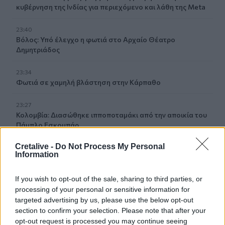
κυβέρνηση της Ινδίας για περιεχόμενο και λάθη της Meta
23:40
Βόλος: Υπό έλεγχο η φωτιά στο Αρχαίο Θέατρο
Δημητριάδος
23:34
Φωτιά σε χαμηλή βλάστηση στην Κάρπαθο
23:27
Κολομβία: Διασώθηκε ιπποποταμάκι από την αποικία του
Πάμπλο Εσκομπάρ
Cretalive -
Do Not Process My Personal
23:21
Information
Κυψέλη: Τα δύο σενάρια που εξετάζουν οι Αρχές για τη
δολοφονία της Σκωτσέζας
If you wish to opt-out of the sale, sharing to third parties, or
processing of your personal or sensitive information for
targeted advertising by us, please use the below opt-out
ΠΕΡΙΣΣΟΤΕΡΑ
section to confirm your selection. Please note that after your
opt-out request is processed you may continue seeing