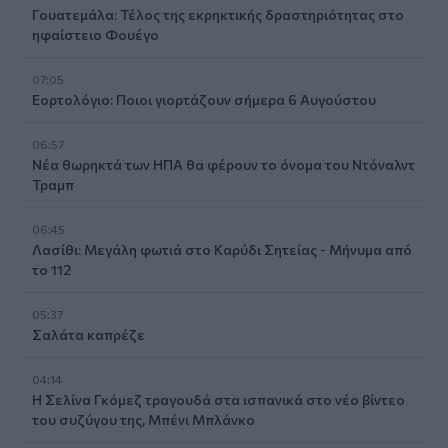
Γουατεμάλα: Τέλος της εκρηκτικής δραστηριότητας στο
ηφαίστειο Φουέγο
07:05
Εορτολόγιο: Ποιοι γιορτάζουν σήμερα 6 Αυγούστου
06:57
Νέα θωρηκτά των ΗΠΑ θα φέρουν το όνομα του Ντόναλντ
Τραμπ
06:45
Λασίθι: Μεγάλη φωτιά στο Καρύδι Σητείας - Μήνυμα από
το 112
05:37
Σαλάτα καπρέζε
04:14
Η Σελίνα Γκόμεζ τραγουδά στα ισπανικά στο νέο βίντεο
του συζύγου της, Μπένι Μπλάνκο