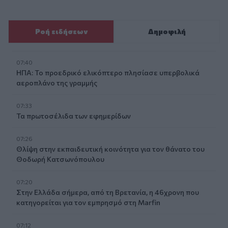
Ροή ειδήσεων
Δημοφιλή
07:40
ΗΠΑ: Το προεδρικό ελικόπτερο πλησίασε υπερβολικά
αεροπλάνο της γραμμής
07:33
Τα πρωτοσέλιδα των εφημερίδων
07:26
Θλίψη στην εκπαιδευτική κοινότητα για τον θάνατο του
Θοδωρή Κατσωνόπουλου
07:20
Στην Ελλάδα σήμερα, από τη Βρετανία, η 46χρονη που
κατηγορείται για τον εμπρησμό στη Marfin
07:12