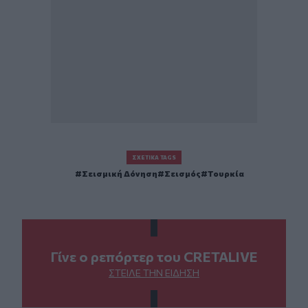
ΣΧΕΤΙΚΆ TAGS
Σεισμική Δόνηση
Σεισμός
Τουρκία
Γίνε ο ρεπόρτερ του CRETALIVE
ΣΤΕΊΛΕ ΤΗΝ ΕΊΔΗΣΗ