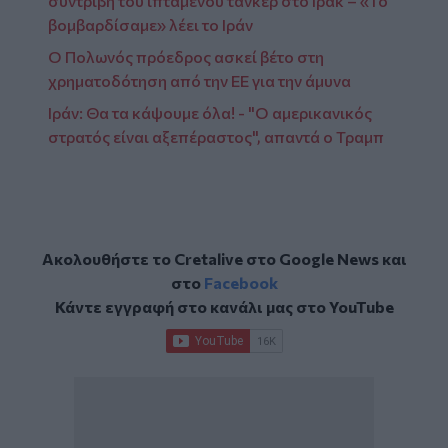
συντριβή του ιπτάμενου τάνκερ στο Ιράκ – «Το
βομβαρδίσαμε» λέει το Ιράν
Ο Πολωνός πρόεδρος ασκεί βέτο στη
χρηματοδότηση από την ΕΕ για την άμυνα
Ιράν: Θα τα κάψουμε όλα! - "Ο αμερικανικός
στρατός είναι αξεπέραστος", απαντά ο Τραμπ
Ακολουθήστε το Cretalive στο
Google News
και
στο
Facebook
Κάντε εγγραφή στο κανάλι μας στο
YouTube