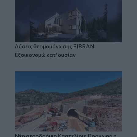
Λύσεις θερμομόνωσης FIBRAN:
Εξοικονομώ κατ' ουσίαν
Νέο αεροδρόμιο Καστελίου: Προχωρά η