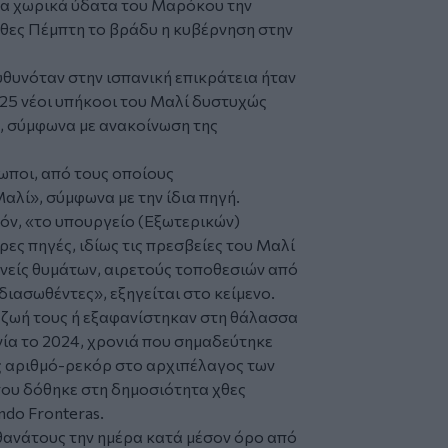
τα χωρικά ύδατα του
Μαρόκου
την
θες Πέμπτη το βράδυ η κυβέρνηση στην
υθυνόταν στην ισπανική επικράτεια ήταν
«25 νέοι υπήκοοι του Μαλί δυστυχώς
, σύμφωνα με ανακοίνωση της
ωποι, από τους οποίους
αλί», σύμφωνα με την ίδια πηγή.
τόν, «το υπουργείο (Εξωτερικών)
ς πηγές, ιδίως τις πρεσβείες του Μαλί
νείς θυμάτων, αιρετούς τοποθεσιών από
ιασωθέντες», εξηγείται στο κείμενο.
 ζωή τους ή εξαφανίστηκαν στη θάλασσα
ία το 2024, χρονιά που σημαδεύτηκε
ως αριθμό-ρεκόρ στο αρχιπέλαγος των
ου δόθηκε στη δημοσιότητα χθες
do Fronteras.
 θανάτους την ημέρα κατά μέσον όρο από