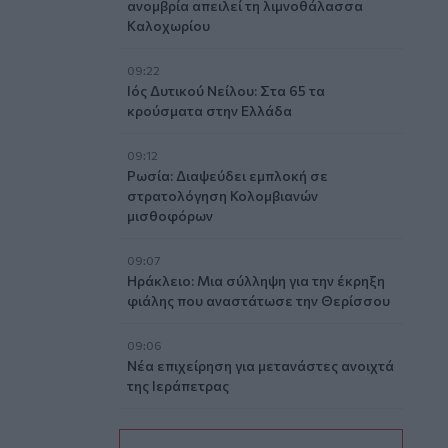
ανομβρία απειλεί τη λιμνοθάλασσα
Καλοχωρίου
09:22
Ιός Δυτικού Νείλου: Στα 65 τα
κρούσματα στην Ελλάδα
09:12
Ρωσία: Διαψεύδει εμπλοκή σε
στρατολόγηση Κολομβιανών
μισθοφόρων
09:07
Ηράκλειο: Μια σύλληψη για την έκρηξη
φιάλης που αναστάτωσε την Θερίσσου
09:06
Νέα επιχείρηση για μετανάστες ανοιχτά
της Ιεράπετρας
09:03