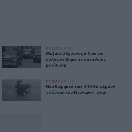
 της Οδησσού
Μεξικό: 25χρονος influencer δολοφονήθηκε σε απευθείας 
ΚΟΣΜΟΣ
07:47
ο ουκρανικό λιμάνι της Οδησσού
Μεξικό: 25χρονος influencer δολοφονή
Μεξικό: 25χρονος influencer
δολοφονήθηκε σε απευθείας
μετάδοση
 ηφαίστειο Φουέγο
Νέα θωρηκτά των ΗΠΑ θα φέρουν το όνομα του Ντόναλντ 
ΚΟΣΜΟΣ
06:57
 δραστηριότητας στο ηφαίστειο Φουέγο
Νέα θωρηκτά των ΗΠΑ θα φέρουν το ό
Νέα θωρηκτά των ΗΠΑ θα φέρουν
το όνομα του Ντόναλντ Τραμπ