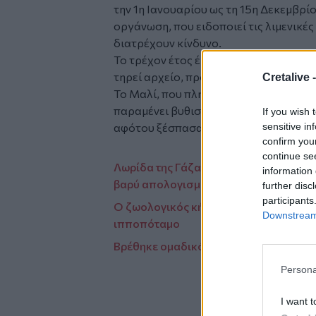
την 1η Ιανουαρίου ως τη 15η Δεκεμβρί
οργάνωση, που ειδοποιεί τις λιμενικέ
διατρέχουν κίνδυνο.
Το τρέχον έτος έγινε «το πιο πολύνε
τηρεί αρχείο, προστίθεται στο κείμενο
Cretalive 
Το Μαλί, που πληρώνει βαρύ τίμημα σε
παραμένει βυθισμένο σε βαθιά, πολυδ
If you wish 
sensitive in
αφότου ξέσπασαν οι εξεγέρσεις αυτονο
confirm you
continue se
Λωρίδα της Γάζας: Εργαζόμενοι στις π
information 
βαρύ απολογισμό
further disc
participants
Ο ζωολογικός κήπος της Βιρτζίνια κα
Downstream 
ιπποπόταμο
Βρέθηκε ομαδικός τάφος με γυναίκες κ
Persona
I want t