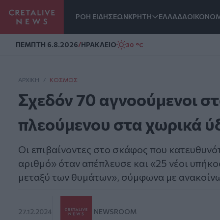
ΡΟΗ ΕΙΔΗΣΕΩΝ
ΚΡΗΤΗ
ΕΛΛΑΔΑ
ΟΙΚΟΝΟΜ
Homepage
ΠΕΜΠΤΗ 6.8.2026
/
ΗΡΑΚΛΕΙΟ
30 °C
ΑΡΧΙΚΗ
/
ΚΌΣΜΟΣ
Σχεδόν 70 αγνοούμενοι σ
πλεούμενου στα χωρικά 
Οι επιβαίνοντες στο σκάφος που κατευθυνότ
αριθμό» όταν απέπλευσε και «25 νέοι υπήκ
μεταξύ των θυμάτων», σύμφωνα με ανακοίνω
27.12.2024
NEWSROOM