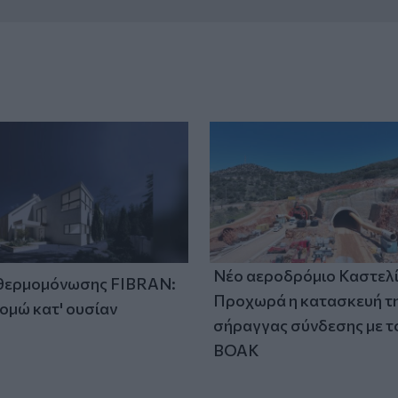
Νέο αεροδρόμιο Καστελί
 θερμομόνωσης FIBRAN:
Προχωρά η κατασκευή τ
ομώ κατ' ουσίαν
σήραγγας σύνδεσης με τ
ΒΟΑΚ