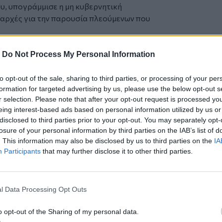
ου, υπογράμμισε η μη κυβερνητική
ς αρχές για την παρουσία πλεούμενων που
κρο» αφότου η οργάνωση αυτή άρχισε να
.
-
Do Not Process My Personal Information
 αυτό το νέο μεταναστευτικό κύμα,
ιάστατη κρίση για κάπου δώδεκα χρόνια,
to opt-out of the sale, sharing to third parties, or processing of your per
formation for targeted advertising by us, please use the below opt-out s
μιστών και τζιχαντιστών το 2012.
r selection. Please note that after your opt-out request is processed y
eing interest-based ads based on personal information utilized by us or
ρώτες βοήθειες και γιατροί ανακοινώνουν
disclosed to third parties prior to your opt-out. You may separately opt-
losure of your personal information by third parties on the IAB’s list of
. This information may also be disclosed by us to third parties on the
IA
λωσόρισε νεογέννητο πυγμαίο
Participants
that may further disclose it to other third parties.
αι παιδιά κουρδικής καταγωγής στο Ιράκ
l Data Processing Opt Outs
o opt-out of the Sharing of my personal data.