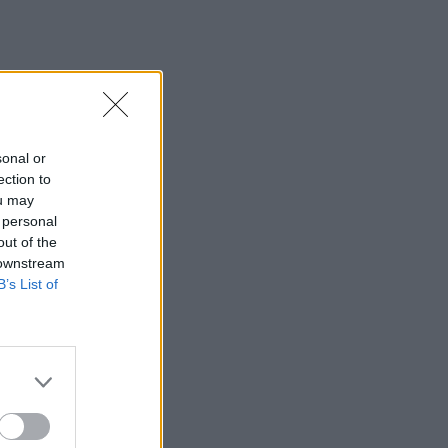
Η Ρωσία έπληξε δύο πλοία κοντά στο
ουκρανικό λιμάνι της Οδησσού
08:25
Ο Σύλλογος Εργαζομένων
Πρωτοβάθμιας Φροντίδας Υγείας
Κρήτης αποχαιρετά τον Π. Μαματζάκη
sonal or
ection to
08:19
ou may
Ελούντα: Ηλικιωμένος απειλούσε να
 personal
πηδήξει από μπαλκόνι
out of the
 downstream
08:12
B’s List of
Η ΥΠΑ για τον εξοπλισμό αεροναυτιλίας
στο νέο αεροδρόμιο Καστελλίου
08:06
Σήμερα το τελευταίο αντίο στον Λάκη
Χαλκιά
08:00