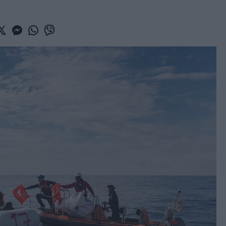
book
witter
Messenger
Whatsapp
Viber