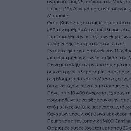
ανάμεσά τους 25 υπήκοοι του Μαλί, σ
Πέμπτη 19η Δεκεμβρίου, ανακοίνωσε χ
Μπαμακό.
Οι επιβαίνοντες στο σκάφος που κατε
«80 τον αριθμό» όταν απέπλευσε και 
ταυτοποιήθηκαν μεταξύ των θυμάτων»
κυβέρνησης του κράτους του Σαχέλ.
Εντοπίστηκαν και διασώθηκαν 11 άνθρ
«καταμετρήθηκαν εννέα υπήκοοι του Μ
Για να καταλήξει στον απολογισμό αυ
συγκέντρωσε πληροφορίες από διάφορε
στη Μαυριτανία και το Μαρόκο, συγγε
όπου κατάγονταν και από ορισμένους δ
Πάνω από 10.400 άνθρωποι έχασαν τη
προσπαθώντας να φθάσουν στην Ισπαν
από μαζικές αφίξεις μεταναστών, ιδί
Καναρίων νήσων, σύμφωνα με έκθεση π
Πέμπτη από την ισπανική ΜΚΟ Caminan
Ο αριθμός αυτός ισούται με κάπου 30