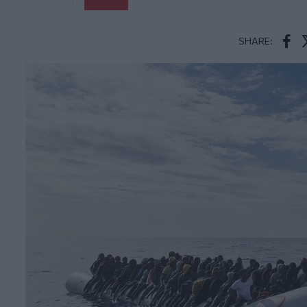
SHARE:
Face
T