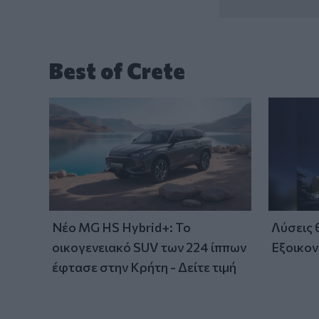
Best of Crete
Νέο MG HS Hybrid+: Το
Λύσεις
οικογενειακό SUV των 224 ίππων
Εξοικον
έφτασε στην Κρήτη - Δείτε τιμή