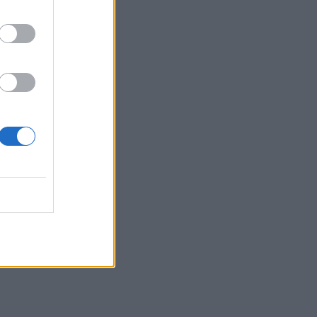
Πλήθος κόσμου στην προβολή της
ταινίας «Καποδίστριας» στα Υακίνθεια
2026
07:54
Σήμερα απολογείται ο 26χρονος
Αφγανός για τη δολοφονία της
Βρετανίδας στην Κυψέλη
07:47
Μεξικό: 25χρονος influencer
δολοφονήθηκε σε απευθείας
μετάδοση
07:40
ΗΠΑ: Το προεδρικό ελικόπτερο
πλησίασε υπερβολικά αεροπλάνο της
γραμμής
07:33
Τα πρωτοσέλιδα των εφημερίδων