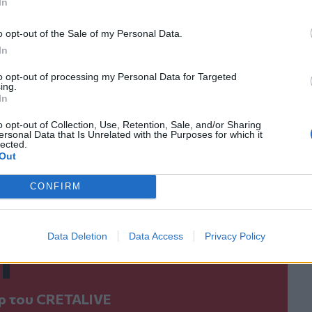
In
ο
Google News
και στο
Facebook
o opt-out of the Sale of my Personal Data.
κανάλι μας στο
YouTube
In
to opt-out of processing my Personal Data for Targeted
ing.
In
o opt-out of Collection, Use, Retention, Sale, and/or Sharing
ersonal Data that Is Unrelated with the Purposes for which it
lected.
Out
CONFIRM
ΙΚΆ TAGS
τανάστες
Μαρόκο
Data Deletion
Data Access
Privacy Policy
ερ του CRETALIVE